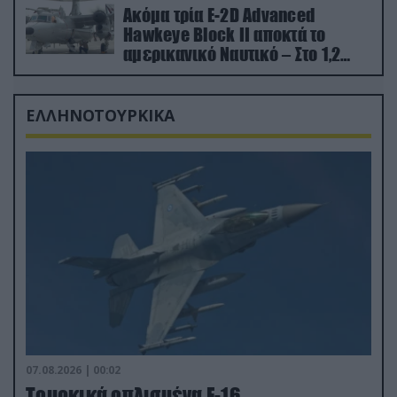
Ακόμα τρία E-2D Advanced
Hawkeye Block II αποκτά το
αμερικανικό Ναυτικό – Στο 1,2
δισ.δολάρια το κόστος
ΕΛΛΗΝΟΤΟΥΡΚΙΚΑ
07.08.2026 | 00:02
Τουρκικά οπλισμένα F-16