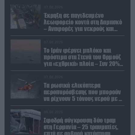
07.08.2026
Έκρηξη σε παγιδευμένο
λεωφορείο κοντά στη Δαμασκό
– Αναφορές για νεκρούς και
τραυματίες (βίντεο)
07.08.2026
Το Ιράν φέρνει μπλόκο και
πρόστιμα στα Στενά του Ορμούζ
για «εχθρικά» πλοία – Συν 20%
στα φορτία
07.08.2026
Τα ρωσικά ελικόπτερα
αεροπυρόσβεσης που μπορούν
να ρίχνουν 5 τόνους νερού με 8
μποφόρ
06.08.2026
Σφοδρή σύγκρουση δύο τραμ
στη Γερμανία – 25 τραυματίες,
επτά σε σοβαρή κατάσταση