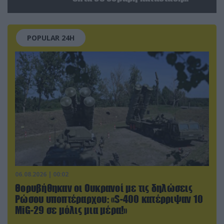
(βίντεο)
POPULAR 24H
06.08.2026 | 00:02
Θορυβήθηκαν οι Ουκρανοί με τις δηλώσεις
Ρώσου υποπτέραρχου: «S-400 κατέρριψαν 10
MiG-29 σε μόλις μια μέρα!»