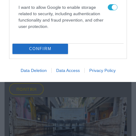
I want to allow Google to enable storage
related to security, including authentication
functionality and fraud prevention, and other
user protection.
CONFIRM
06.08.2026 | 17:02
Ουκρανία: Αποκαλύφθηκε ο αριθμός των
ξένων εθελοντών που πολεμούν για το Κίεβο
Data Deletion
Data Access
Privacy Policy
ΠΟΛΙΤΙΚΗ