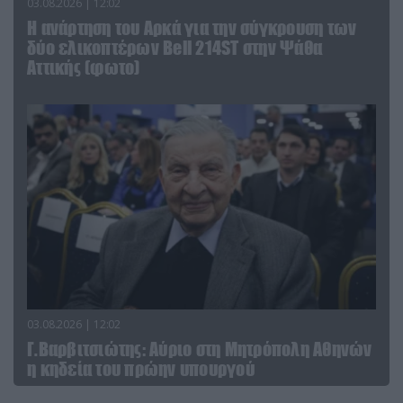
03.08.2026 | 12:02
Η ανάρτηση του Αρκά για την σύγκρουση των
δύο ελικοπτέρων Bell 214ST στην Ψάθα
Αττικής (φωτο)
03.08.2026 | 12:02
Γ.Βαρβιτσιώτης: Aύριο στη Μητρόπολη Αθηνών
η κηδεία του πρώην υπουργού