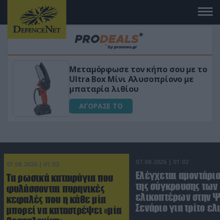
Μεταμόρφωσε τον κήπο σου με το
ικό
Ultra Box Μίνι Αλυσοπρίονο με
μπαταρία λιθίου
ΑΓΟΡΑΣΕ ΤΟ
07.08.2026 | 01:02
07.08.2026 | 01:02
Ελέγχεται αμοντάρισ
Τα ρωσικά καταφύγια που
της σύγκρουσης των
φυλάσσονται πυρηνικές
ελικοπτέρων στην Ψ
κεφαλές που η κάθε μία
Σενάριο για τρίτο ε
μπορεί να καταστρέψει «μία