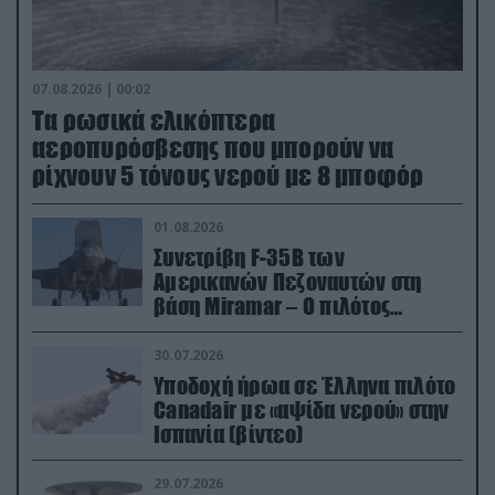
07.08.2026 | 00:02
Τα ρωσικά ελικόπτερα
αεροπυρόσβεσης που μπορούν να
ρίχνουν 5 τόνους νερού με 8 μποφόρ
01.08.2026
Συνετρίβη F-35B των
Αμερικανών Πεζοναυτών στη
βάση Miramar – Ο πιλότος
εκτινάχθηκε εγκαίρως
30.07.2026
Υποδοχή ήρωα σε Έλληνα πιλότο
Canadair με «αψίδα νερού» στην
Ισπανία (βίντεο)
29.07.2026