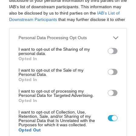
disclosure of your personal information by third parties on the
ΗΠΑ: Το τελευταίο μήνυμα της μητέρας στον
IAB’s list of downstream participants. This information may
πρώην σύζυγό της πριν από τη δολοφονία των
also be disclosed by us to third parties on the
IAB’s List of
4 παιδιών τους – «Έχουν ίωση»
Downstream Participants
that may further disclose it to other
third parties.
Please note that this website/app uses one or more Google
Personal Data Processing Opt Outs
services and may gather and store information including but
not limited to your visit or usage behaviour. You may click to
I want to opt-out of the Sharing of my
personal data.
grant or deny consent to Google and its third-party tags to
Opted In
use your data for below specified purposes in below Google
consent section.
I want to opt-out of the Sale of my
Personal Data.
Opted In
I want to opt-out of processing my
Personal Data for Targeted Advertising.
Opted In
05.08.2026 | 20:02
I want to opt-out of Collection, Use,
Η Κίνα επέδειξε για πρώτη φορά την
Retention, Sale, and/or Sharing of my
αεροπορική πυρηνική της τριάδα και
Personal Data that Is Unrelated with the
Purposes for which it was collected.
προκάλεσε διεθνές σοκ – Δείτε βίντεο
Opted Out