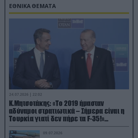
ΕΘΝΙΚΑ ΘΕΜΑΤΑ
24.07.2026 | 22:02
Κ.Μητσοτάκης: «Το 2019 ήμασταν
αδύναμοι στρατιωτικά – Σήμερα είναι η
Τουρκία γιατί δεν πήρε τα F-35!»
(βίντεο)
09.07.2026