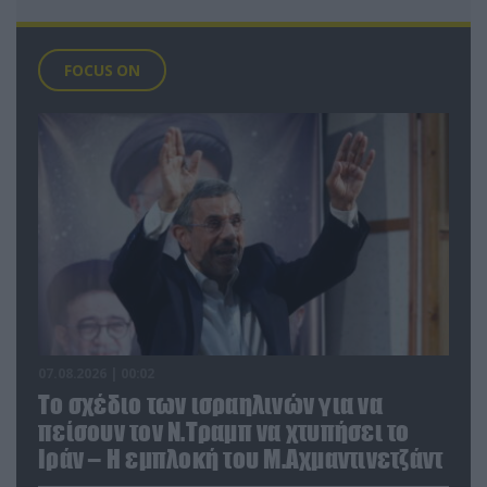
FOCUS ON
07.08.2026 | 00:02
Το σχέδιο των ισραηλινών για να
πείσουν τον Ν.Τραμπ να χτυπήσει το
Ιράν – Η εμπλοκή του Μ.Αχμαντινετζάντ