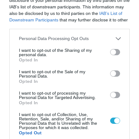
disclosure of your personal information by third parties on the
IAB’s list of downstream participants. This information may
also be disclosed by us to third parties on the
IAB’s List of
Downstream Participants
that may further disclose it to other
third parties.
06.08.2026 | 14:02
Please note that this website/app uses one or more Google
Personal Data Processing Opt Outs
«Επιχείρηση ελεύθερα πεζοδρόμια» στην
services and may gather and store information including but
not limited to your visit or usage behaviour. You may click to
I want to opt-out of the Sharing of my
Αθήνα: Απομακρύνθηκαν παράνομα
personal data.
grant or deny consent to Google and its third-party tags to
αντικείμενα από κοινόχρηστους χώρους
Opted In
use your data for below specified purposes in below Google
consent section.
I want to opt-out of the Sale of my
Personal Data.
Opted In
I want to opt-out of processing my
Personal Data for Targeted Advertising.
Opted In
I want to opt-out of Collection, Use,
Retention, Sale, and/or Sharing of my
Personal Data that Is Unrelated with the
Purposes for which it was collected.
Opted Out