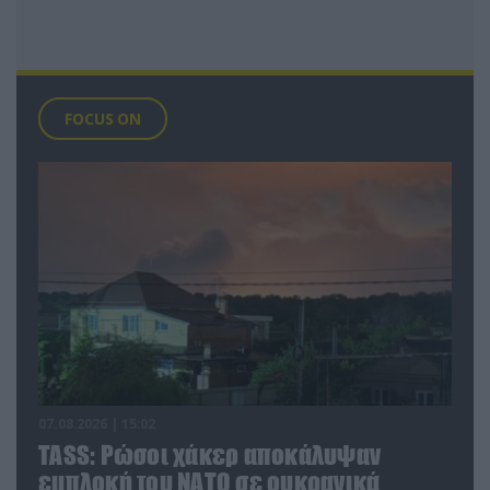
FOCUS ON
07.08.2026 | 15:02
TASS: Ρώσοι χάκερ αποκάλυψαν
εμπλοκή του ΝΑΤΟ σε ουκρανικά