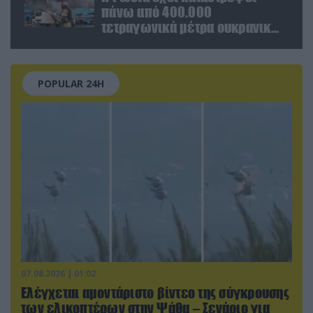
πάνω από 400.000
τετραγωνικά μέτρα ουκρανικών
εγκαταστάσεων τον Ιούλιο
POPULAR 24H
07.08.2026 | 01:02
Ελέγχεται αμοντάριστο βίντεο της σύγκρουσης
των ελικοπτέρων στην Ψάθα – Σενάριο για