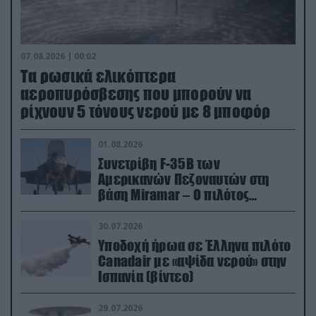
07.08.2026 | 00:02
Τα ρωσικά ελικόπτερα
αεροπυρόσβεσης που μπορούν να
ρίχνουν 5 τόνους νερού με 8 μποφόρ
01.08.2026
Συνετρίβη F-35B των
Αμερικανών Πεζοναυτών στη
βάση Miramar – Ο πιλότος
εκτινάχθηκε εγκαίρως
30.07.2026
Υποδοχή ήρωα σε Έλληνα πιλότο
Canadair με «αψίδα νερού» στην
Ισπανία (βίντεο)
29.07.2026