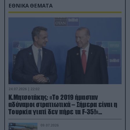
ΕΘΝΙΚΑ ΘΕΜΑΤΑ
24.07.2026 | 22:02
Κ.Μητσοτάκης: «Το 2019 ήμασταν
αδύναμοι στρατιωτικά – Σήμερα είναι η
Τουρκία γιατί δεν πήρε τα F-35!»
(βίντεο)
09.07.2026