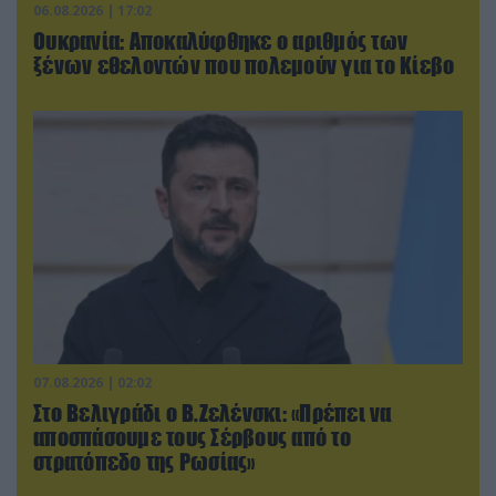
06.08.2026 | 17:02
Ουκρανία: Αποκαλύφθηκε ο αριθμός των
ξένων εθελοντών που πολεμούν για το Κίεβο
07.08.2026 | 02:02
Στο Βελιγράδι ο Β.Ζελένσκι: «Πρέπει να
αποσπάσουμε τους Σέρβους από το
στρατόπεδο της Ρωσίας»