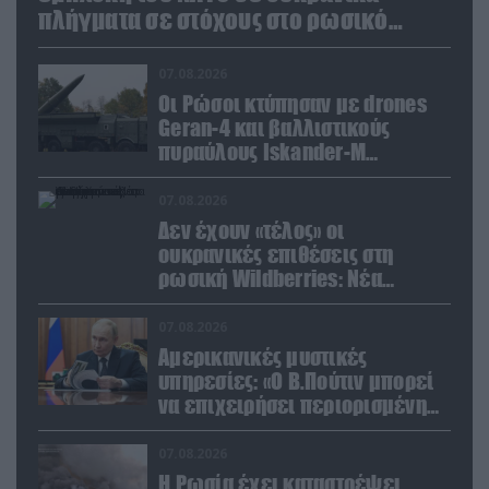
πλήγματα σε στόχους στο ρωσικό
έδαφος!
07.08.2026
Οι Ρώσοι κτύπησαν με drones
Geran-4 και βαλλιστικούς
πυραύλους Iskander-M
ουκρανικό τρένο με
στρατιωτικό εξοπλισμό
07.08.2026
Δεν έχουν «τέλος» οι
ουκρανικές επιθέσεις στη
ρωσική Wildberries: Νέα
πλήγματα σε εγκαταστάσεις στα
Ουράλια
07.08.2026
Αμερικανικές μυστικές
υπηρεσίες: «Ο Β.Πούτιν μπορεί
να επιχειρήσει περιορισμένη
στρατιωτική επιχείρηση στην
Ευρώπη»
07.08.2026
Η Ρωσία έχει καταστρέψει