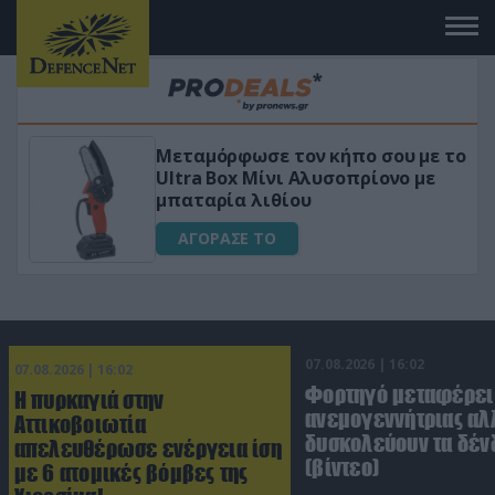
Μεταμόρφωσε τον κήπο σου με το
«Μαγι
Ultra Box Μίνι Αλυσοπρίονο με
για αύ
μπαταρία λιθίου
ΑΓΟ
ΑΓΟΡΑΣΕ ΤΟ
07.08.2026 | 16:02
07.08.2026 | 16:02
Φορτηγό μεταφέρει
Η πυρκαγιά στην
ανεμογεννήτριας αλ
Αττικοβοιωτία
δυσκολεύουν τα δέν
απελευθέρωσε ενέργεια ίση
(βίντεο)
με 6 ατομικές βόμβες της