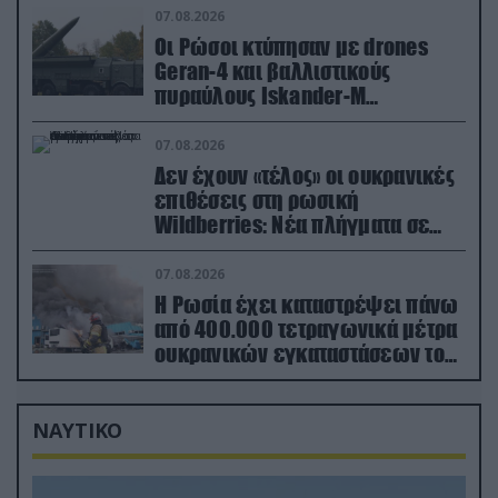
07.08.2026
Οι Ρώσοι κτύπησαν με drones
Geran-4 και βαλλιστικούς
πυραύλους Iskander-M
ουκρανικό τρένο με στρατιωτικό
εξοπλισμό
07.08.2026
Δεν έχουν «τέλος» οι ουκρανικές
επιθέσεις στη ρωσική
Wildberries: Νέα πλήγματα σε
εγκαταστάσεις στα Ουράλια
07.08.2026
Η Ρωσία έχει καταστρέψει πάνω
από 400.000 τετραγωνικά μέτρα
ουκρανικών εγκαταστάσεων τον
Ιούλιο
ΝΑΥΤΙΚΟ