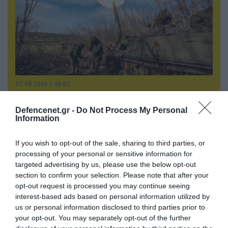
07.08.2026 | 08:02
Οι ρωσικές δυνάμεις απέχουν μόλις 5 χλμ.
από Σλαβιάνσκ και Κραματόρσκ στο Ντονέτσκ
Defencenet.gr -
Do Not Process My Personal
Information
If you wish to opt-out of the sale, sharing to third parties, or
ΠΟΛΙΤΙΚΗ
processing of your personal or sensitive information for
targeted advertising by us, please use the below opt-out
section to confirm your selection. Please note that after your
opt-out request is processed you may continue seeing
interest-based ads based on personal information utilized by
us or personal information disclosed to third parties prior to
your opt-out. You may separately opt-out of the further