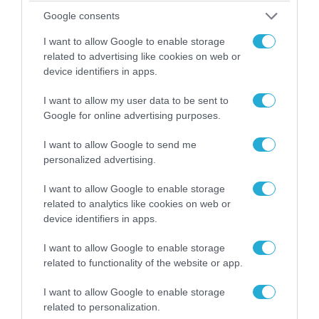
Google consents
06.08.2026 | 09:03
«Οι εντελώς αθώοι»: Η ανάρτηση του Αρκά για
I want to allow Google to enable storage
τα ζώα που χάθηκαν στις πυρκαγιές της
related to advertising like cookies on web or
Αττικής (φωτο)
device identifiers in apps.
I want to allow my user data to be sent to
Google for online advertising purposes.
I want to allow Google to send me
personalized advertising.
I want to allow Google to enable storage
related to analytics like cookies on web or
device identifiers in apps.
I want to allow Google to enable storage
related to functionality of the website or app.
04.08.2026 | 15:02
Αυτή την ώρα το τελευταίο «αντίο» στον πρώην
I want to allow Google to enable storage
υπουργό Ι.Βαρβιτσιώτη (φωτο)
related to personalization.