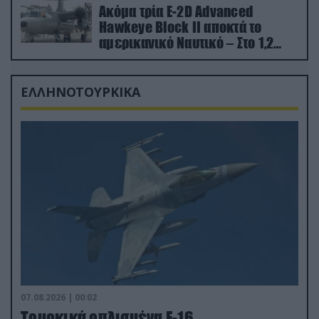
Ακόμα τρία E-2D Advanced
Hawkeye Block II αποκτά το
αμερικανικό Ναυτικό – Στο 1,2
δισ.δολάρια το κόστος
ΕΛΛΗΝΟΤΟΥΡΚΙΚΑ
07.08.2026 | 00:02
Τουρκικά οπλισμένα F-16