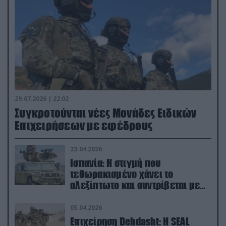
29.07.2026 | 22:02
Συγκροτούνται νέες Μονάδες Ειδικών
Επιχειρήσεων με εφέδρους
23.04.2026
Ισπανία: Η στιγμή που
τεθωρακισμένο χάνει το
αλεξίπτωτο και συντρίβεται με
ορμή στο έδαφος (βίντεο)
05.04.2026
Επιχείρηση Dehdasht: Η SEAL