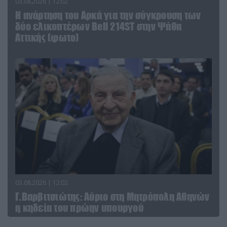
03.08.2026 | 12:02
Η ανάρτηση του Αρκά για την σύγκρουση των
δύο ελικοπτέρων Bell 214ST στην Ψάθα
Αττικής (φωτο)
03.08.2026 | 12:02
Γ.Βαρβιτσιώτης: Aύριο στη Μητρόπολη Αθηνών
η κηδεία του πρώην υπουργού