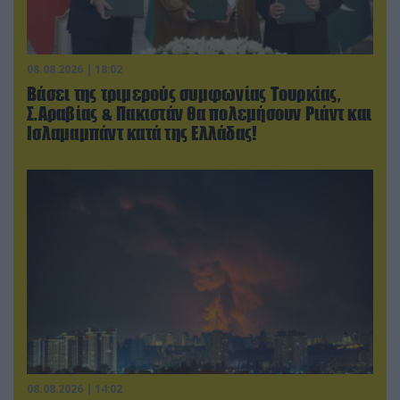
08.08.2026 | 18:02
Βάσει της τριμερούς συμφωνίας Τουρκίας,
Σ.Αραβίας & Πακιστάν θα πολεμήσουν Ριάντ και
Ισλαμαμπάντ κατά της Ελλάδας!
08.08.2026 | 14:02