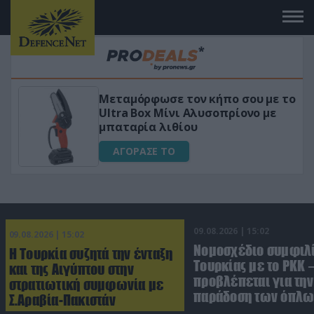
Μεταμόρφωσε τον κήπο σου με το
ικό
Ultra Box Μίνι Αλυσοπρίονο με
μπαταρία λιθίου
ΑΓΟΡΑΣΕ ΤΟ
09.08.2026 | 15:02
09.08.2026 | 15:02
Νομοσχέδιο συμφιλ
Η Τουρκία συζητά την ένταξη
Τουρκίας με το ΡΚΚ –
και της Αιγύπτου στην
προβλέπεται για την
στρατιωτική συμφωνία με
παράδοση των όπλω
Σ.Αραβία-Πακιστάν