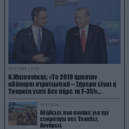
24.07.2026 | 22:02
Κ.Μητσοτάκης: «Το 2019 ήμασταν
αδύναμοι στρατιωτικά – Σήμερα είναι η
Τουρκία γιατί δεν πήρε τα F-35!»
(βίντεο)
09.07.2026
Αλήθειες που πονάνε για την
ετοιμότητα στις Ένοπλες
Δυνάμεις