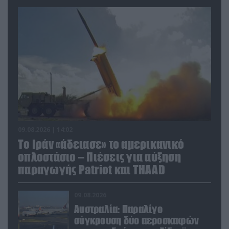
09.08.2026 | 14:02
Το Ιράν «άδειασε» το αμερικανικό
οπλοστάσιο – Πιέσεις για αύξηση
παραγωγής Patriot και THAAD
09.08.2026
Αυστραλία: Παραλίγο
σύγκρουση δύο αεροσκαφών