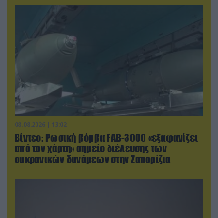
08.08.2026 | 13:02
Βίντεο: Ρωσική βόμβα FAB-3000 «εξαφανίζει
από τον χάρτη» σημείο διέλευσης των
ουκρανικών δυνάμεων στην Ζαπορίζια