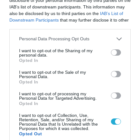
disclosure of your personal information by third parties on the
IAB’s list of downstream participants. This information may
also be disclosed by us to third parties on the
IAB’s List of
Downstream Participants
that may further disclose it to other
09.08.2026 | 13:02
third parties.
Το Ιράν «παγώνει» τις ΗΠΑ για άνοιγμα των
Please note that this website/app uses one or more Google
Στενών του Ορμούζ: «Δίνετε άμεσα 300
Personal Data Processing Opt Outs
services and may gather and store information including but
δισ.δολάρια και διόδια» (upd)
not limited to your visit or usage behaviour. You may click to
I want to opt-out of the Sharing of my
personal data.
grant or deny consent to Google and its third-party tags to
Opted In
use your data for below specified purposes in below Google
ΠΟΛΙΤΙΚΗ
consent section.
I want to opt-out of the Sale of my
Personal Data.
Opted In
I want to opt-out of processing my
Personal Data for Targeted Advertising.
Opted In
I want to opt-out of Collection, Use,
Retention, Sale, and/or Sharing of my
Personal Data that Is Unrelated with the
Purposes for which it was collected.
Opted Out