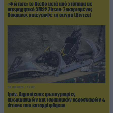
«Φώτισε» το Κίεβο μετά από χτύπημα με
υπερηχητικό 3M22 Zircon: Σοκαρισμένος
Ουκρανός κατέγραψε τη στιγμή (βίντεο)
08.08.2026 | 12:02
Ιράν: Δημοσίευσε φωτογραφίες
αμερικανικών και ισραηλινών αεροσκαφών &
drones που καταρρίφθηκαν