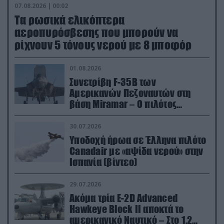
07.08.2026 | 00:02
Τα ρωσικά ελικόπτερα
αεροπυρόσβεσης που μπορούν να
ρίχνουν 5 τόνους νερού με 8 μποφόρ
01.08.2026
Συνετρίβη F-35B των
Αμερικανών Πεζοναυτών στη
βάση Miramar – Ο πιλότος
εκτινάχθηκε εγκαίρως
30.07.2026
Υποδοχή ήρωα σε Έλληνα πιλότο
Canadair με «αψίδα νερού» στην
Ισπανία (βίντεο)
29.07.2026
Ακόμα τρία E-2D Advanced
Hawkeye Block II αποκτά το
αμερικανικό Ναυτικό – Στο 1,2