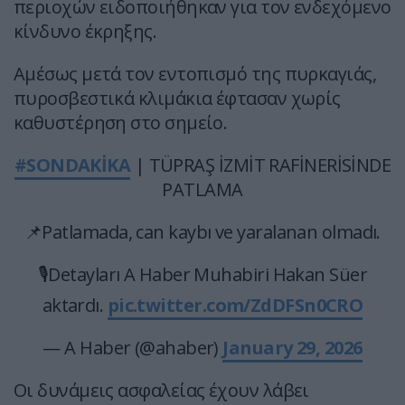
περιοχών ειδοποιήθηκαν για τον ενδεχόμενο
κίνδυνο έκρηξης.
Αμέσως μετά τον εντοπισμό της πυρκαγιάς,
πυροσβεστικά κλιμάκια έφτασαν χωρίς
καθυστέρηση στο σημείο.
#SONDAKİKA
| TÜPRAŞ İZMİT RAFİNERİSİNDE
PATLAMA
📌Patlamada, can kaybı ve yaralanan olmadı.
🎙️Detayları A Haber Muhabiri Hakan Süer
aktardı.
pic.twitter.com/ZdDFSn0CRO
— A Haber (@ahaber)
January 29, 2026
Οι δυνάμεις ασφαλείας έχουν λάβει