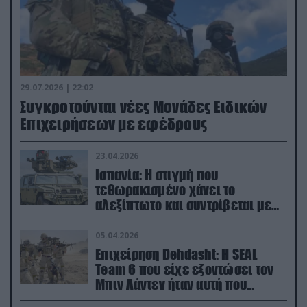
29.07.2026 | 22:02
Συγκροτούνται νέες Μονάδες Ειδικών
Επιχειρήσεων με εφέδρους
23.04.2026
Ισπανία: Η στιγμή που
τεθωρακισμένο χάνει το
αλεξίπτωτο και συντρίβεται με
ορμή στο έδαφος (βίντεο)
05.04.2026
Επιχείρηση Dehdasht: Η SEAL
Team 6 που είχε εξοντώσει τον
Μπιν Λάντεν ήταν αυτή που
διέσωσε τον πιλότο του F-15