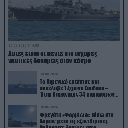
15.07.2026 | 16:03
Aυτές είναι οι πέντε πιο ισχυρές
ναυτικές δυνάμεις στον κόσμο
30.06.2026
Το Λιμενικό εντόπισε και
συνέλαβε 17χρονο Σουδανό –
Ήταν διακινητής 34 παράνομων
μεταναστών
30.06.2026
Φρεγάτα «Φορμίων»: Πίσω στο
Λοριάν μετά τις εξαντλητικές
θαλάσσιες δοκιμές στον