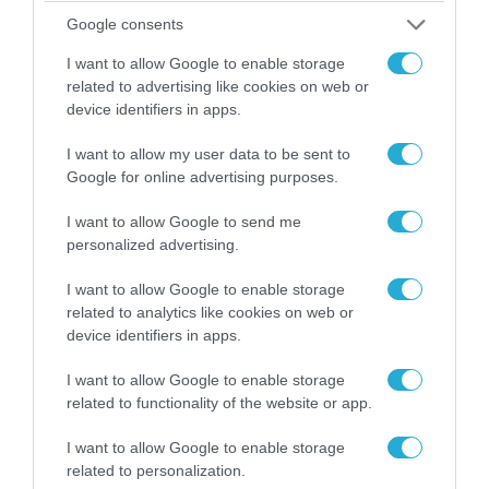
Google consents
08.08.2026 | 09:02
I want to allow Google to enable storage
«Η απόλυτη τραγωδία»: Η «αιχμηρή» ανάρτηση
related to advertising like cookies on web or
του Αρκά για τα τατουάζ (φωτο)
device identifiers in apps.
I want to allow my user data to be sent to
Google for online advertising purposes.
I want to allow Google to send me
personalized advertising.
I want to allow Google to enable storage
related to analytics like cookies on web or
device identifiers in apps.
I want to allow Google to enable storage
related to functionality of the website or app.
07.08.2026 | 20:02
Ο Γιάννης Αλαφούζος «τέλειωσε» τον
I want to allow Google to enable storage
Κωνσταντίνο Ζούλα από τον ΣΚΑΪ – Ο λόγος της
related to personalization.