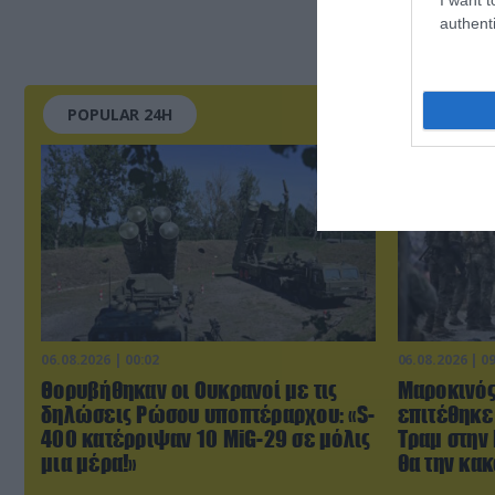
authenti
POPULAR 24H
06.08.2026 | 00:02
06.08.2026 | 0
Θορυβήθηκαν οι Ουκρανοί με τις
Μαροκινός
δηλώσεις Ρώσου υποπτέραρχου: «S-
επιτέθηκε
400 κατέρριψαν 10 MiG-29 σε μόλις
Τραμ στην 
μια μέρα!»
θα την κακ