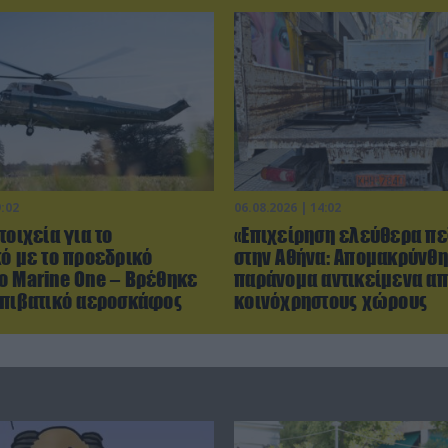
9:02
06.08.2026 | 14:02
τοιχεία για το
«Επιχείρηση ελεύθερα πε
κό με το προεδρικό
στην Αθήνα: Απομακρύνθ
ο Marine One – Βρέθηκε
παράνομα αντικείμενα α
επιβατικό αεροσκάφος
κοινόχρηστους χώρους