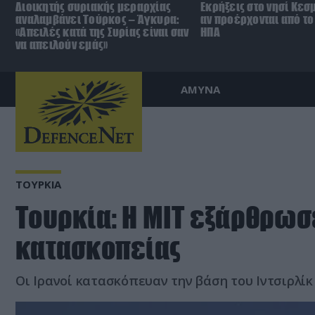
Διοικητής συριακής μεραρχίας
Εκρήξεις στο νησί Κεσ
αναλαμβάνει Τούρκος – Άγκυρα:
αν προέρχονται από το 
«Απειλές κατά της Συρίας είναι σαν
ΗΠΑ
να απειλούν εμάς»
ΑΜΥΝΑ
ΤΟΥΡΚΙΑ
Τουρκία: Η ΜΙΤ εξάρθρωσ
κατασκοπείας
Οι Ιρανοί κατασκόπευαν την βάση του Ιντσιρλίκ