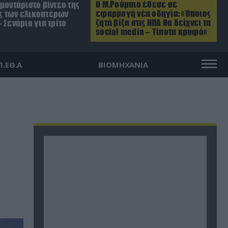
Ο Μ.Ρούμπιο έθεσε σε
μοντάριστο βίντεο της
εφαρμογή νέα οδηγία: «Όποιος
 των ελικοπτέρων
ζητά βίζα στις ΗΠΑ θα δείχνει τα
 Σενάριο για τρίτο
social media – Τίποτα κρυφό»
Π.ΕΘ.Α
ΒΙΟΜΗΧΑΝΙΑ