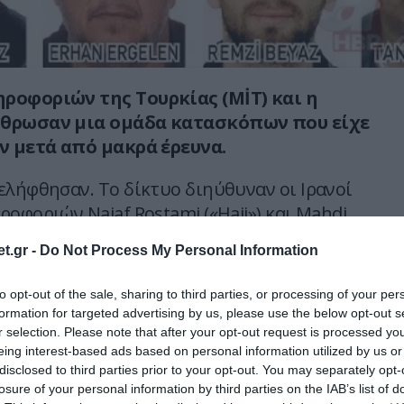
ροφοριών της Toυρκίας (MİT) και η
ρθρωσαν μια ομάδα κατασκόπων που είχε
άν μετά από μακρά έρευνα.
ελήφθησαν. Το δίκτυο διηύθυναν οι Ιρανοί
οφοριών Najaf Rostami («Haji») και Mahdi
Γιατρός»).
t.gr -
Do Not Process My Personal Information
γε φωτογραφίες και βίντεο από την
to opt-out of the sale, sharing to third parties, or processing of your per
η Incirlik στα Άδανα, μια βασική
formation for targeted advertising by us, please use the below opt-out s
υ ΝΑΤΟ και των ΗΠΑ-Τουρκίας.
r selection. Please note that after your opt-out request is processed y
eing interest-based ads based on personal information utilized by us or
ότι η επιχείρηση απέτρεψε πιθανές
disclosed to third parties prior to your opt-out. You may separately opt-
losure of your personal information by third parties on the IAB’s list of
ιες.