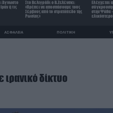
μ: Άγνωστο
Στο Βελιγράδι ο Β.Ζελένσκι:
Ελέγχεται α
Ιράν ή τις
«Πρέπει να αποσπάσουμε τους
σύγκρουσης
Σέρβους από το στρατόπεδο της
στην Ψάθα –
Ρωσίας»
ελικόπτερο
ΑΣΦΑΛΕΙΑ
ΠΟΛΙΤΙΚΗ
Υ
ε ιρανικό δίκτυο