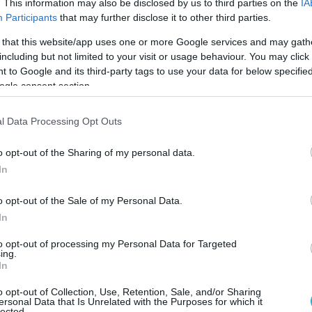
. This information may also be disclosed by us to third parties on the
IA
Participants
that may further disclose it to other third parties.
gence service (MİT) and police dismantled an Iran-
d spy cell after a long investigation.
 that this website/app uses one or more Google services and may gath
including but not limited to your visit or usage behaviour. You may click 
 to Google and its third-party tags to use your data for below specifi
ere arrested; the network was run by Iranian
ogle consent section.
fficers Najaf Rostami (“Haji”) and Mahdi Yekeh
Dehghan (“Doctor”).
l Data Processing Opt Outs
 collecting…
pic.twitter.com/PU48aAaAtN
o opt-out of the Sharing of my personal data.
In
Report (@clashreport)
January 28, 2026
o opt-out of the Sale of my Personal Data.
In
Ο ΑΡΘΡΟ
to opt-out of processing my Personal Data for Targeted
ing.
In
o opt-out of Collection, Use, Retention, Sale, and/or Sharing
ersonal Data that Is Unrelated with the Purposes for which it
lected.