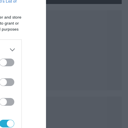
νεκρούς και τραυματίες
B’s List of
(βίντεο)
er and store
to grant or
ed purposes