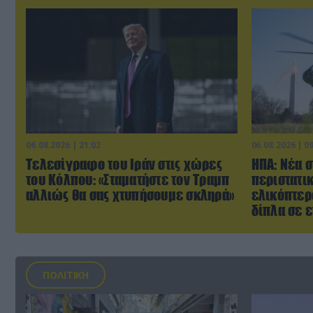
06.08.2026 | 21:02
06.08.2026 | 0
Τελεσίγραφο του Ιράν στις χώρες
ΗΠΑ: Nέα σ
του Κόλπου: «Σταματήστε τον Τραμπ
περιστατι
αλλιώς θα σας χτυπήσουμε σκληρά»
ελικόπτερ
δίπλα σε 
ΠΟΛΙΤΙΚΗ