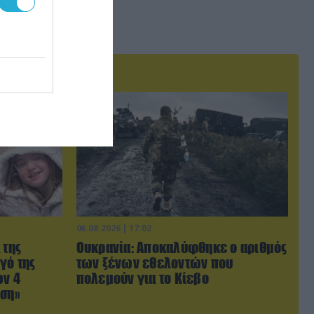
06.08.2026 | 17:02
 της
Ουκρανία: Αποκαλύφθηκε ο αριθμός
γό της
των ξένων εθελοντών που
ων 4
πολεμούν για το Κίεβο
ωση»