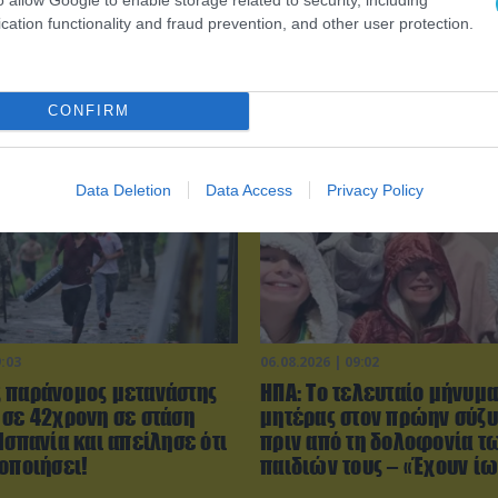
cation functionality and fraud prevention, and other user protection.
CONFIRM
Data Deletion
Data Access
Privacy Policy
9:03
06.08.2026 | 09:02
 παράνομος μετανάστης
ΗΠΑ: Το τελευταίο μήνυμα
 σε 42χρονη σε στάση
μητέρας στον πρώην σύζυ
Ισπανία και απείλησε ότι
πριν από τη δολοφονία τ
οποιήσει!
παιδιών τους – «Έχουν ί