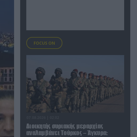
FOCUS ON
07.08.2026 | 02:02
Διοικητής συριακής μεραρχίας
αναλαμβάνει Τούρκος – Άγκυρα: