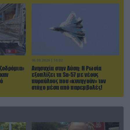
06.08.2026 | 10:02
ζοδρόμια»
Ανησυχία στην Δύση: H Ρωσία
ηκαν
εξοπλίζει τα Su-57 με νέους
πό
πυραύλους που «κυνηγούν» τον
στόχο μέσα από παρεμβολές!