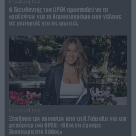
04.08.2026 | 12:02
O διευθυντής του OPEN προσπαθεί να τα
«μαζέψει» για τη δημοσιογράφο που γέλασε
σε ρεπορτάζ για τις φωτιές
03.08.2026 | 19:02
Ξέπλυμα της ανοησίας από τη Α.Γιάμαλη για την
ρεπόρτερ του ΟΡΕΝ: «Όλοι να έχουμε
δικαίωμα στο λάθος»