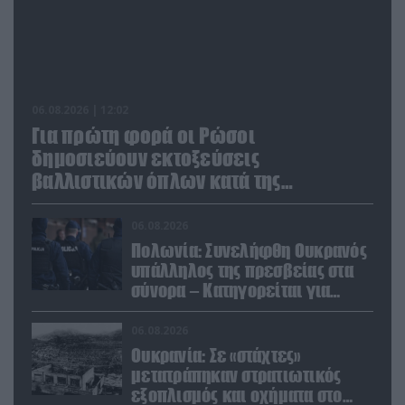
06.08.2026 | 12:02
Για πρώτη φορά οι Ρώσοι
δημοσιεύουν εκτοξεύσεις
βαλλιστικών όπλων κατά της
Ουκρανίας
06.08.2026
Πολωνία: Συνελήφθη Ουκρανός
υπάλληλος της πρεσβείας στα
σύνορα – Κατηγορείται για
μεταφορά μεγάλων ποσών και
χρυσού
06.08.2026
Ουκρανία: Σε «στάχτες»
μετατράπηκαν στρατιωτικός
εξοπλισμός και οχήματα στο