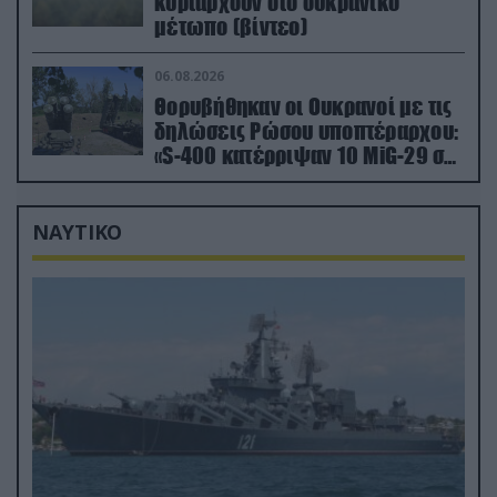
κυριαρχούν στο ουκρανικό
μέτωπο (βίντεο)
06.08.2026
Θορυβήθηκαν οι Ουκρανοί με τις
δηλώσεις Ρώσου υποπτέραρχου:
«S-400 κατέρριψαν 10 MiG-29 σε
μόλις μια μέρα!»
ΝΑΥΤΙΚΟ