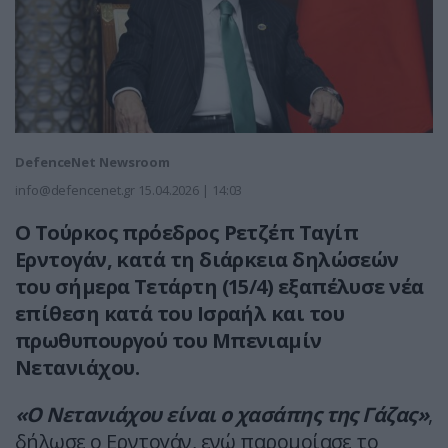
DefenceNet Newsroom
info@defencenet.gr
15.04.2026 | 14:03
Ο Τούρκος πρόεδρος Ρετζέπ Ταγίπ
Ερντογάν, κατά τη διάρκεια δηλώσεών
του σήμερα Τετάρτη (15/4) εξαπέλυσε νέα
επίθεση κατά του Ισραήλ και του
πρωθυπουργού του Μπενιαμίν
Νετανιάχου.
«Ο Νετανιάχου είναι ο χασάπης της Γάζας»
,
δήλωσε ο Ερντογάν, ενώ παρομοίασε το