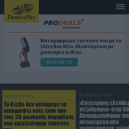
Μεταμόρφωσε τον κήπο σου με το
Ultra Box Μίνι Αλυσοπρίονο με
μπαταρία λιθίου
ΑΓΟΡΑΣΕ ΤΟ
06.08.2026 | 14:02
06.08.2026 | 13:02
«Επιχείρηση ελεύθε
Το Κίεβο δεν κατάφερε να
πεζοδρόμια» στην Αθ
καταρρίψει ούτε έναν από
Απομακρύνθηκαν πα
τους 38 ρωσικούς πυραύλους
αντικείμενα από
που εκτοξεύτηκαν εναντίον
κοινόχρηστους χώρ