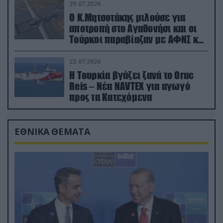
29.07.2026
Ο Κ.Μητσοτάκης μιλούσε για
αποτροπή στο Αγαθονήσι και οι
Τούρκοι παραβίαζαν με ΑΦΝΣ και
drone
22.07.2026
Η Τουρκία βγάζει ξανά το Oruc
Reis – Νέα NAVTEX για αγωγό
προς τα Κατεχόμενα
ΕΘΝΙΚΑ ΘΕΜΑΤΑ