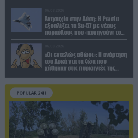
Κίεβο μετά από ρωσικά
πλήγματα (βίντεο)
06.08.2026
Ανησυχία στην Δύση: H Ρωσία
εξοπλίζει τα Su-57 με νέους
πυραύλους που «κυνηγούν» τον
στόχο μέσα από παρεμβολές!
06.08.2026
«Οι εντελώς αθώοι»: Η ανάρτηση
του Αρκά για τα ζώα που
χάθηκαν στις πυρκαγιές της
Αττικής (φωτο)
POPULAR 24H