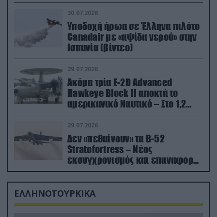
30.07.2026
Υποδοχή ήρωα σε Έλληνα πιλότο
Canadair με «αψίδα νερού» στην
Ισπανία (βίντεο)
29.07.2026
Ακόμα τρία E-2D Advanced
Hawkeye Block II αποκτά το
αμερικανικό Ναυτικό – Στο 1,2
δισ.δολάρια το κόστος
29.07.2026
Δεν «πεθαίνουν» τα Β-52
Stratofortress – Νέος
εκσυγχρονισμός και επαναφορά
από τα «νεκροταφεία»
ΕΛΛΗΝΟΤΟΥΡΚΙΚΑ