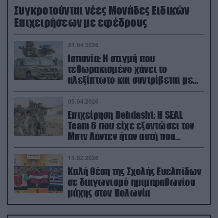
Συγκροτούνται νέες Μονάδες Ειδικών
Επιχειρήσεων με εφέδρους
23.04.2026
Ισπανία: Η στιγμή που
τεθωρακισμένο χάνει το
αλεξίπτωτο και συντρίβεται με
ορμή στο έδαφος (βίντεο)
05.04.2026
Επιχείρηση Dehdasht: Η SEAL
Team 6 που είχε εξοντώσει τον
Μπιν Λάντεν ήταν αυτή που
διέσωσε τον πιλότο του F-15
15.02.2026
Καλή θέση της Σχολής Ευελπίδων
σε διαγωνισμό ημιμαραθωνίου
μάχης στον Πολωνία