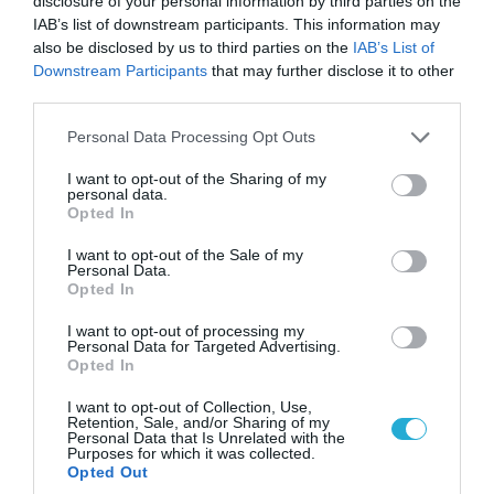
disclosure of your personal information by third parties on the
αντικείμενα από κοινόχρηστους χώρους
IAB’s list of downstream participants. This information may
also be disclosed by us to third parties on the
IAB’s List of
Downstream Participants
that may further disclose it to other
third parties.
Please note that this website/app uses one or more Google
Personal Data Processing Opt Outs
services and may gather and store information including but
not limited to your visit or usage behaviour. You may click to
I want to opt-out of the Sharing of my
personal data.
grant or deny consent to Google and its third-party tags to
Opted In
use your data for below specified purposes in below Google
consent section.
I want to opt-out of the Sale of my
Personal Data.
Opted In
06.08.2026 | 09:03
I want to opt-out of processing my
Personal Data for Targeted Advertising.
«Οι εντελώς αθώοι»: Η ανάρτηση του Αρκά για
Opted In
τα ζώα που χάθηκαν στις πυρκαγιές της
Αττικής (φωτο)
I want to opt-out of Collection, Use,
Retention, Sale, and/or Sharing of my
Personal Data that Is Unrelated with the
Purposes for which it was collected.
Opted Out