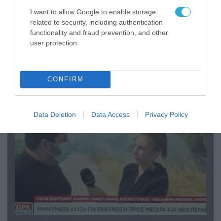
I want to allow Google to enable storage
related to security, including authentication
functionality and fraud prevention, and other
user protection.
04.08.2026 | 13:02
Η ανακοίνωση του Πανελλήνιου Σωματείου
Πυροσβεστών για την δημοσιογράφο του OPEN
CONFIRM
που γέλασε στη φωτιά
Data Deletion
Data Access
Privacy Policy