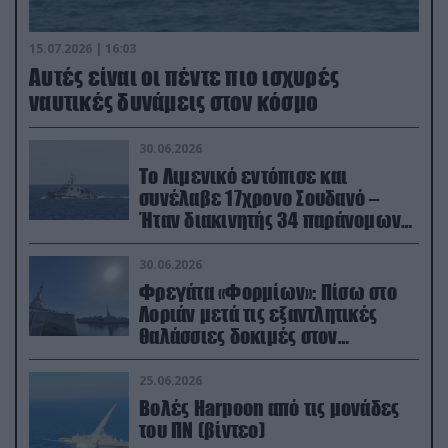
15.07.2026 | 16:03
Aυτές είναι οι πέντε πιο ισχυρές
ναυτικές δυνάμεις στον κόσμο
30.06.2026
Το Λιμενικό εντόπισε και
συνέλαβε 17χρονο Σουδανό –
Ήταν διακινητής 34 παράνομων
μεταναστών
30.06.2026
Φρεγάτα «Φορμίων»: Πίσω στο
Λοριάν μετά τις εξαντλητικές
θαλάσσιες δοκιμές στον
απαιτητικό Βισκαϊκό
25.06.2026
Βολές Harpoon από τις μονάδες
του ΠΝ (βίντεο)