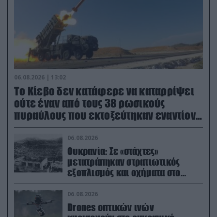
06.08.2026 | 13:02
Το Κίεβο δεν κατάφερε να καταρρίψει
ούτε έναν από τους 38 ρωσικούς
πυραύλους που εκτοξεύτηκαν εναντίον
του
06.08.2026
Ουκρανία: Σε «στάχτες»
μετατράπηκαν στρατιωτικός
εξοπλισμός και οχήματα στο
Κίεβο μετά από ρωσικά
πλήγματα (βίντεο)
06.08.2026
Drones οπτικών ινών