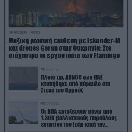
09.08.2026 | 00:02
Μαζική ρωσική επίθεση με Iskander-M
και drones Geran στην Ουκρανία: Στο
στόχαστρο το εργοστάσιο των Flamingo
08.08.2026
Πλοίο της ADNOC των ΗΑΕ
κτυπήθηκε από πύραυλο στα
Στενά του Ορμούζ
08.08.2026
Οι ΗΠΑ εκτόξευσαν πάνω από
1.300 βαλλιστικούς πυραύλους
εναντίον του Ιράν κατά την
διάρκεια του πολέμου