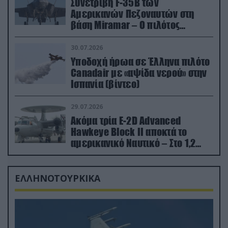
Συνετρίβη F-35B των
Αμερικανών Πεζοναυτών στη
βάση Miramar – Ο πιλότος
εκτινάχθηκε εγκαίρως
30.07.2026
Υποδοχή ήρωα σε Έλληνα πιλότο
Canadair με «αψίδα νερού» στην
Ισπανία (βίντεο)
29.07.2026
Ακόμα τρία E-2D Advanced
Hawkeye Block II αποκτά το
αμερικανικό Ναυτικό – Στο 1,2
δισ.δολάρια το κόστος
ΕΛΛΗΝΟΤΟΥΡΚΙΚΑ