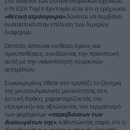
Στο πλαίσιο των ελληνοτουρκικών σχέσεων,
ο Ρετζέπ Ταγίπ Ερντογάν είπε ότι η τρέχουσα
«θετική ατμόσφαιρα»
δύναται να συμβάλει
ουσιαστικά στην επίλυση των διμερών
διαφορών.
Ωστόσο, έσπευσε να θέσει όρους και
προϋποθέσεις, συνδέοντας την προοπτική
αυτή με την ικανοποίηση τουρκικών
αιτημάτων.
Συγκεκριμένα, έθεσε στο τραπέζι το ζήτημα
της μουσουλμανικής μειονότητας στη
Δυτική Θράκη, χαρακτηρίζοντάς την
«τουρκική» και αξιώνοντας τον τερματισμό
των φερόμενων
«παραβιάσεων των
δικαιωμάτων της»
, καθιστώντας σαφές ότι η
εξομάλυνση των σχέσεων περνά μέσα από