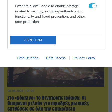
08.08.2026 | 13:02
I want to allow Google to enable storage
Βίντεο: Ρωσική βόμβα FAB-3000 «εξαφανίζει
related to security, including authentication
από τον χάρτη» σημείο διέλευσης των
functionality and fraud prevention, and other
ουκρανικών δυνάμεων στην Ζαπορίζια
user protection.
CONFIRM
Data Deletion
Data Access
Privacy Policy
08.08.2026 | 01:02
Στο «κόκκινο» το Ντνιπροπετρόφσκ: Οι
Ουκρανοί μιλούν για σφοδρές ρωσικές
επιθέσεις σε όλη την επικράτεια