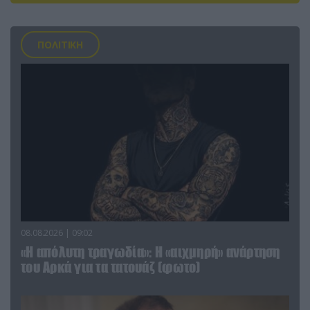
ΠΟΛΙΤΙΚΗ
08.08.2026 | 09:02
«Η απόλυτη τραγωδία»: Η «αιχμηρή» ανάρτηση
του Αρκά για τα τατουάζ (φωτο)