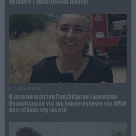
υπουργό Ι.Βαρβιτσιώτη (φωτο)
04.08.2026 | 13:02
Η ανακοίνωση του Πανελλήνιου Σωματείου
Πυροσβεστών για την δημοσιογράφο του OPEN
που γέλασε στη φωτιά