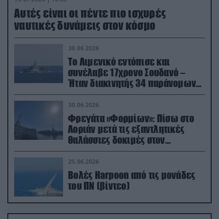
Aυτές είναι οι πέντε πιο ισχυρές
ναυτικές δυνάμεις στον κόσμο
30.06.2026
Το Λιμενικό εντόπισε και
συνέλαβε 17χρονο Σουδανό –
Ήταν διακινητής 34 παράνομων
μεταναστών
30.06.2026
Φρεγάτα «Φορμίων»: Πίσω στο
Λοριάν μετά τις εξαντλητικές
θαλάσσιες δοκιμές στον
απαιτητικό Βισκαϊκό
25.06.2026
Βολές Harpoon από τις μονάδες
του ΠΝ (βίντεο)