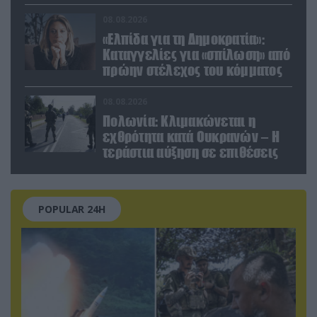
εργοστάσιο των Flamingo
08.08.2026
«Ελπίδα για τη Δημοκρατία»:
Καταγγελίες για «σπίλωση» από
πρώην στέλεχος του κόμματος
08.08.2026
Πολωνία: Κλιμακώνεται η
εχθρότητα κατά Ουκρανών – Η
τεράστια αύξηση σε επιθέσεις
POPULAR 24H