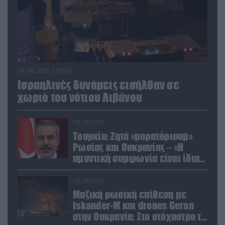
09.08.2026 | 02:02
Ισραηλινές δυνάμεις εισήλθαν σε
χωριό του νότιου Λιβάνου
09.08.2026
Τουρκία: Ζητά «μορατόριουμ»
Ρωσίας και Ουκρανίας – «Η
αμυντική συμφωνία είναι ίδια
με το άρθρο 5 του ΝΑΤΟ» (upd)
09.08.2026
Μαζική ρωσική επίθεση με
Iskander-M και drones Geran
στην Ουκρανία: Στο στόχαστρο το