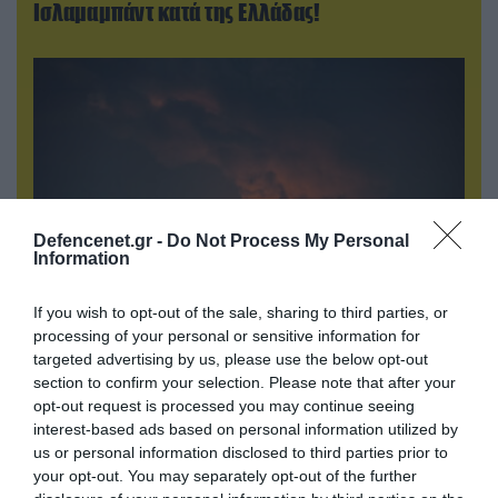
Ισλαμαμπάντ κατά της Ελλάδας!
Defencenet.gr -
Do Not Process My Personal
Information
If you wish to opt-out of the sale, sharing to third parties, or
08.08.2026 | 14:02
processing of your personal or sensitive information for
«Φώτισε» το Κίεβο μετά από χτύπημα με
targeted advertising by us, please use the below opt-out
υπερηχητικό 3M22 Zircon: Σοκαρισμένος
section to confirm your selection. Please note that after your
opt-out request is processed you may continue seeing
Ουκρανός κατέγραψε τη στιγμή (βίντεο)
interest-based ads based on personal information utilized by
us or personal information disclosed to third parties prior to
your opt-out. You may separately opt-out of the further