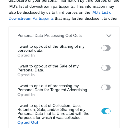
disclosure of your personal information by third parties on the
IAB’s list of downstream participants. This information may
also be disclosed by us to third parties on the
IAB’s List of
Downstream Participants
that may further disclose it to other
third parties.
Please note that this website/app uses one or more Google
Personal Data Processing Opt Outs
services and may gather and store information including but
not limited to your visit or usage behaviour. You may click to
I want to opt-out of the Sharing of my
personal data.
grant or deny consent to Google and its third-party tags to
Opted In
use your data for below specified purposes in below Google
08.08.2026 | 09:02
consent section.
I want to opt-out of the Sale of my
«Η απόλυτη τραγωδία»: Η «αιχμηρή» ανάρτηση
Personal Data.
του Αρκά για τα τατουάζ (φωτο)
Opted In
I want to opt-out of processing my
Personal Data for Targeted Advertising.
Opted In
I want to opt-out of Collection, Use,
Retention, Sale, and/or Sharing of my
Personal Data that Is Unrelated with the
Purposes for which it was collected.
Opted Out