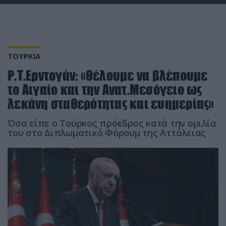
ΤΟΥΡΚΙΑ
Ρ.Τ.Ερντογάν: «Θέλουμε να βλέπουμε
το Αιγαίο και την Ανατ.Μεσόγειο ως
λεκάνη σταθερότητας και ευημερίας»
Όσα είπε ο Τούρκος πρόεδρος κατά την ομιλία
του στο Διπλωματικό Φόρουμ της Αττάλειας