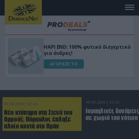
Μεταμόρφωσε τον κήπο σου με το
ικό
Ultra Box Μίνι Αλυσοπρίονο με
μπαταρία λιθίου
ΑΓΟΡΑΣΕ ΤΟ
09.08.2026 | 02:02
09.08.2026 | 02:02
Ισραηλινές δυνάμεις
Νέο κτύπημα στα Στενά του
σε χωριό του νότιου
Ορμούζ: Πύραυλος έπληξε
πλοίο κοντά στο Ομάν