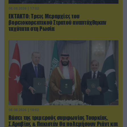
08.08.2026 | 17:02
ΕΚΤΑΚΤΟ: Τρεις Μεραρχίες του
βορειοκορεατικού Στρατού αναπτύχθηκαν
ταχύτατα στη Ρωσία
08.08.2026 | 18:02
Βάσει της τριμερούς συμφωνίας Τουρκίας,
Σ.Αραβίας & Πακιστάν θα πολεμήσουν Ριάντ και