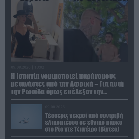
09.08.2026 | 13:02
Η Ισπανία νομιμοποιεί παράνομους
μετανάστες από την Αφρική – Για αυτή
την Ρωσίδα όμως επέλεξαν την
απέλαση
09.08.2026
Τέσσερις νεκροί από συντριβή
ελικοπτέρου σε εθνικό πάρκο
στο Ρίο ντε Τζανέιρο (βίντεο)