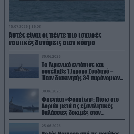
15.07.2026 | 16:03
Aυτές είναι οι πέντε πιο ισχυρές
ναυτικές δυνάμεις στον κόσμο
30.06.2026
Το Λιμενικό εντόπισε και
συνέλαβε 17χρονο Σουδανό –
Ήταν διακινητής 34 παράνομων
μεταναστών
30.06.2026
Φρεγάτα «Φορμίων»: Πίσω στο
Λοριάν μετά τις εξαντλητικές
θαλάσσιες δοκιμές στον
απαιτητικό Βισκαϊκό
25.06.2026