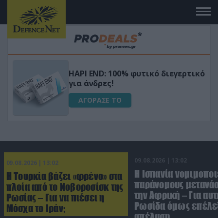
Μεταμόρφωσε τον κήπο σου με το
ικό
Ultra Box Μίνι Αλυσοπρίονο με
μπαταρία λιθίου
ΑΓΟΡΑΣΕ ΤΟ
09.08.2026 | 13:02
09.08.2026 | 13:02
Η Ισπανία νομιμοποι
Η Τουρκία βάζει «φρένο» στα
παράνομους μετανάσ
πλοία από το Νοβοροσίσκ της
την Αφρική – Για αυτ
Ρωσίας – Για να πιέσει η
Ρωσίδα όμως επέλεξ
Μόσχα το Ιράν;
απέλαση