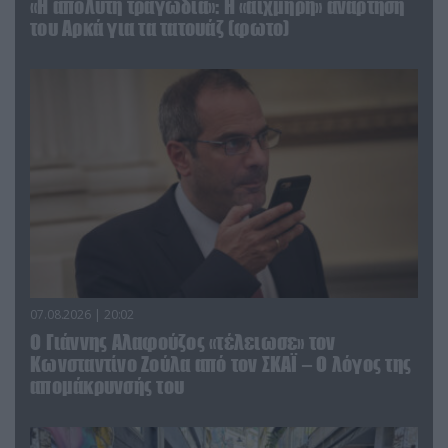
«Η απόλυτη τραγωδία»: Η «αιχμηρή» ανάρτηση
του Αρκά για τα τατουάζ (φωτο)
07.08.2026 | 20:02
Ο Γιάννης Αλαφούζος «τέλειωσε» τον
Κωνσταντίνο Ζούλα από τον ΣΚΑΪ – Ο λόγος της
απομάκρυνσής του