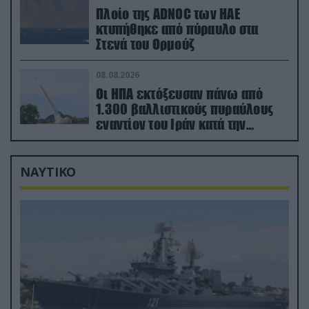
Πλοίο της ADNOC των ΗΑΕ
κτυπήθηκε από πύραυλο στα
Στενά του Ορμούζ
08.08.2026
Οι ΗΠΑ εκτόξευσαν πάνω από
1.300 βαλλιστικούς πυραύλους
εναντίον του Ιράν κατά την
διάρκεια του πολέμου
ΝΑΥΤΙΚΟ