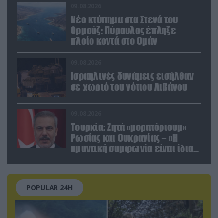
09.08.2026
Νέο κτύπημα στα Στενά του
Ορμούζ: Πύραυλος έπληξε
πλοίο κοντά στο Ομάν
09.08.2026
Ισραηλινές δυνάμεις εισήλθαν
σε χωριό του νότιου Λιβάνου
09.08.2026
Τουρκία: Ζητά «μορατόριουμ»
Ρωσίας και Ουκρανίας – «Η
αμυντική συμφωνία είναι ίδια
με το άρθρο 5 του ΝΑΤΟ» (upd)
POPULAR 24H