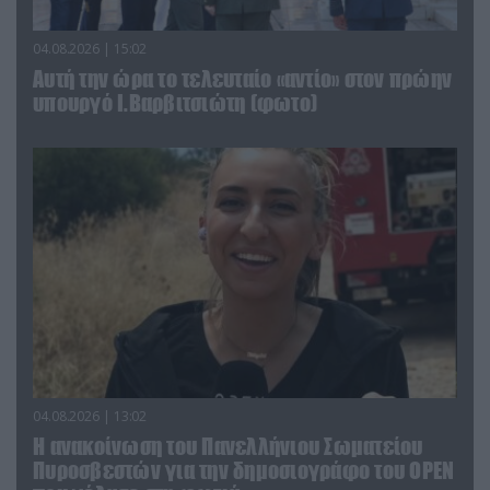
04.08.2026 | 15:02
Αυτή την ώρα το τελευταίο «αντίο» στον πρώην
υπουργό Ι.Βαρβιτσιώτη (φωτο)
04.08.2026 | 13:02
Η ανακοίνωση του Πανελλήνιου Σωματείου
Πυροσβεστών για την δημοσιογράφο του OPEN