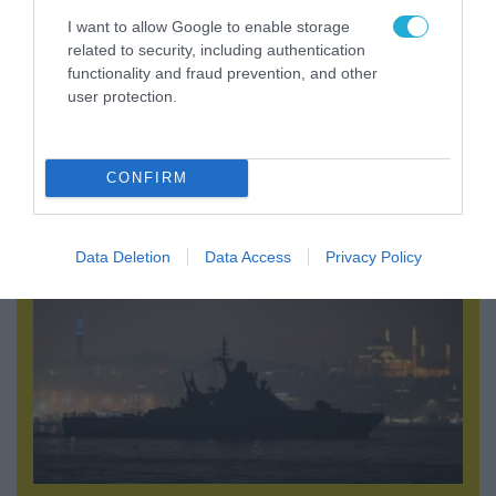
I want to allow Google to enable storage
related to security, including authentication
functionality and fraud prevention, and other
user protection.
08.08.2026 | 13:02
Βίντεο: Ρωσική βόμβα FAB-3000 «εξαφανίζει
από τον χάρτη» σημείο διέλευσης των
CONFIRM
ουκρανικών δυνάμεων στην Ζαπορίζια
Data Deletion
Data Access
Privacy Policy