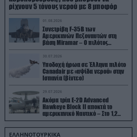
ρίχνουν 5 τόνους νερού με 8 μποφόρ
01.08.2026
Συνετρίβη F-35B των
Αμερικανών Πεζοναυτών στη
βάση Miramar – Ο πιλότος
εκτινάχθηκε εγκαίρως
30.07.2026
Υποδοχή ήρωα σε Έλληνα πιλότο
Canadair με «αψίδα νερού» στην
Ισπανία (βίντεο)
29.07.2026
Ακόμα τρία E-2D Advanced
Hawkeye Block II αποκτά το
αμερικανικό Ναυτικό – Στο 1,2
δισ.δολάρια το κόστος
ΕΛΛΗΝΟΤΟΥΡΚΙΚΑ