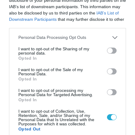
disclosure of your personal information by third parties on the
Ουκρανός κατέγραψε τη στιγμή (βίντεο)
IAB’s list of downstream participants. This information may
also be disclosed by us to third parties on the
IAB’s List of
Downstream Participants
that may further disclose it to other
third parties.
Please note that this website/app uses one or more Google
Personal Data Processing Opt Outs
services and may gather and store information including but
not limited to your visit or usage behaviour. You may click to
I want to opt-out of the Sharing of my
personal data.
grant or deny consent to Google and its third-party tags to
Opted In
use your data for below specified purposes in below Google
consent section.
I want to opt-out of the Sale of my
Personal Data.
Opted In
08.08.2026 | 09:02
I want to opt-out of processing my
Personal Data for Targeted Advertising.
«Η απόλυτη τραγωδία»: Η «αιχμηρή» ανάρτηση
Opted In
του Αρκά για τα τατουάζ (φωτο)
I want to opt-out of Collection, Use,
Retention, Sale, and/or Sharing of my
Personal Data that Is Unrelated with the
Purposes for which it was collected.
Opted Out