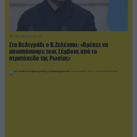
07.08.2026 | 02:02
Στο Βελιγράδι ο Β.Ζελένσκι: «Πρέπει να
αποσπάσουμε τους Σέρβους από το
στρατόπεδο της Ρωσίας»