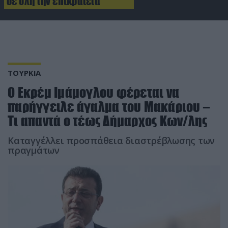
σε όλη την επικράτεια
ΤΟΥΡΚΙΑ
Ο Εκρέμ Ιμάμογλου φέρεται να
παρήγγειλε άγαλμα του Μακάριου –
Τι απαντά ο τέως Δήμαρχος Κων/λης
Καταγγέλλει προσπάθεια διαστρέβλωσης των
πραγμάτων