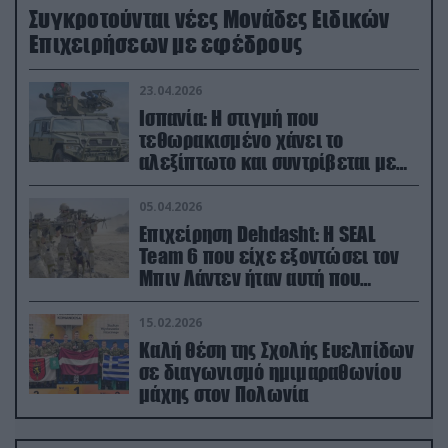
Συγκροτούνται νέες Μονάδες Ειδικών
Επιχειρήσεων με εφέδρους
23.04.2026
Ισπανία: Η στιγμή που
τεθωρακισμένο χάνει το
αλεξίπτωτο και συντρίβεται με
ορμή στο έδαφος (βίντεο)
05.04.2026
Επιχείρηση Dehdasht: Η SEAL
Team 6 που είχε εξοντώσει τον
Μπιν Λάντεν ήταν αυτή που
διέσωσε τον πιλότο του F-15
15.02.2026
Καλή θέση της Σχολής Ευελπίδων
σε διαγωνισμό ημιμαραθωνίου
μάχης στον Πολωνία