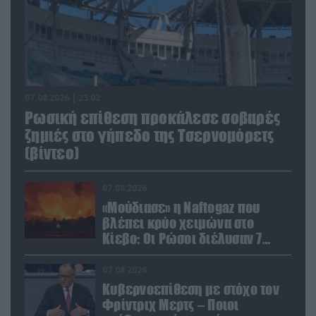
07.08.2026 | 23:02
Ρωσική επίθεση προκάλεσε σοβαρές
ζημιές στο γήπεδο της Τσερνομόρετς
(βίντεο)
07.08.2026
«Μούδιασε» η Naftogaz που
βλέπει κρύο χειμώνα στο
Κίεβο: Οι Ρώσοι διέλυσαν 7
εγκαταστάσεις του ουκρανικού
κολοσσού!
07.08.2026
Κυβερνοεπίθεση με στόχο τον
Φρίντριχ Μερτς – Ποιοι