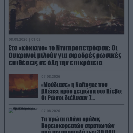
08.08.2026 | 01:02
Στο «κόκκινο» το Ντνιπροπετρόφσκ: Οι
Ουκρανοί μιλούν για σφοδρές ρωσικές
επιθέσεις σε όλη την επικράτεια
07.08.2026
«Μούδιασε» η Naftogaz που
βλέπει κρύο χειμώνα στο Κίεβο:
Οι Ρώσοι διέλυσαν 7
εγκαταστάσεις του ουκρανικού
κολοσσού!
07.08.2026
Τα πρώτα πλάνα ομάδας
Βορειοκορεατών στρατιωτών
από την αποστολή των 30.000