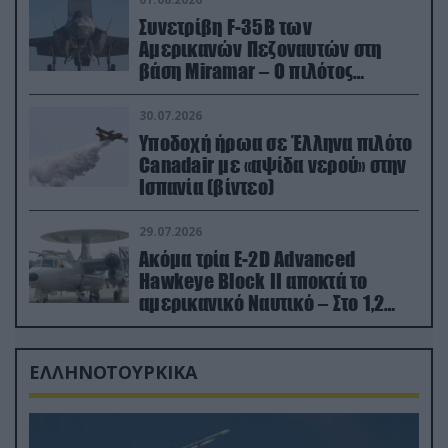
Συνετρίβη F-35B των
Αμερικανών Πεζοναυτών στη
βάση Miramar – Ο πιλότος
εκτινάχθηκε εγκαίρως
30.07.2026
Υποδοχή ήρωα σε Έλληνα πιλότο
Canadair με «αψίδα νερού» στην
Ισπανία (βίντεο)
29.07.2026
Ακόμα τρία E-2D Advanced
Hawkeye Block II αποκτά το
αμερικανικό Ναυτικό – Στο 1,2
δισ.δολάρια το κόστος
ΕΛΛΗΝΟΤΟΥΡΚΙΚΑ