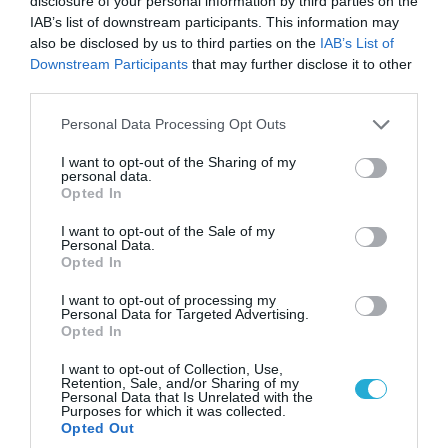
disclosure of your personal information by third parties on the
IAB’s list of downstream participants. This information may
also be disclosed by us to third parties on the
IAB’s List of
Downstream Participants
that may further disclose it to other
third parties.
Please note that this website/app uses one or more Google
Personal Data Processing Opt Outs
services and may gather and store information including but
not limited to your visit or usage behaviour. You may click to
I want to opt-out of the Sharing of my
personal data.
grant or deny consent to Google and its third-party tags to
Opted In
use your data for below specified purposes in below Google
consent section.
I want to opt-out of the Sale of my
Personal Data.
06.08.2026 | 14:02
Opted In
«Επιχείρηση ελεύθερα πεζοδρόμια» στην
Αθήνα: Απομακρύνθηκαν παράνομα
I want to opt-out of processing my
Personal Data for Targeted Advertising.
αντικείμενα από κοινόχρηστους χώρους
Opted In
I want to opt-out of Collection, Use,
Retention, Sale, and/or Sharing of my
Personal Data that Is Unrelated with the
Purposes for which it was collected.
Opted Out