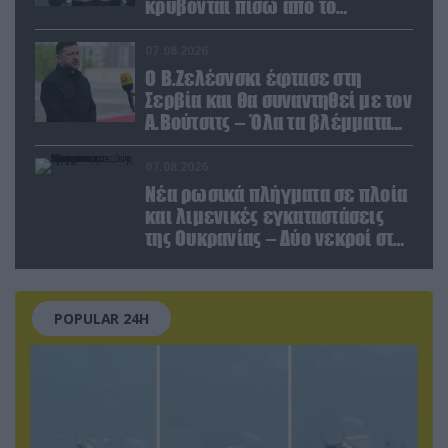
κρύβονται πίσω από το
παραποιημένο βίντεο
07.08.2026
Ο Β.Ζελέσνσκι έφτασε στη
Σερβία και θα συναντηθεί με τον
Α.Βούτσιτς – Όλα τα βλέμματα
στις σχέσεις με τη Ρωσία
07.08.2026
Νέα ρωσικά πλήγματα σε πλοία
και λιμενικές εγκαταστάσεις
της Ουκρανίας – Δύο νεκροί στην
Κριμαία
POPULAR 24H