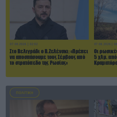
07.08.2026 | 02:02
07.08.2026 | 0
Στο Βελιγράδι ο Β.Ζελένσκι: «Πρέπει
Οι ρωσικέ
να αποσπάσουμε τους Σέρβους από
5 χλμ. από
το στρατόπεδο της Ρωσίας»
Κραματόρσ
ΠΟΛΙΤΙΚΗ