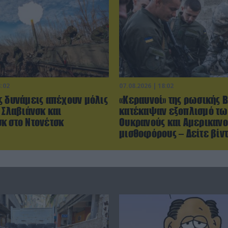
8:02
07.08.2026 | 18:02
ς δυνάμεις απέχουν μόλις
«Κεραυνοί» της ρωσικής 
 Σλαβιάνσκ και
κατέκαψαν εξοπλισμό τω
κ στο Ντονέτσκ
Ουκρανούς και Αμερικανο
μισθοφόρους – Δείτε βίν