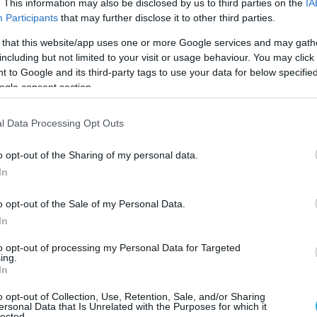
. This information may also be disclosed by us to third parties on the
IA
ile the U.S. struggles with less than 10.
Participants
that may further disclose it to other third parties.
 that this website/app uses one or more Google services and may gath
on is turning to Ankara for naval support.
including but not limited to your visit or usage behaviour. You may click 
pic.twitter.com/B7u6zkQLkR
 to Google and its third-party tags to use your data for below specifi
ogle consent section.
Index (@Defence_Index)
February 4, 2026
l Data Processing Opt Outs
ν ότι τώρα η Ουάσινγκτον θα στραφεί στην
ική υποστήριξη.
o opt-out of the Sharing of my personal data.
In
Ο ΑΡΘΡΟ
o opt-out of the Sale of my Personal Data.
In
to opt-out of processing my Personal Data for Targeted
ing.
In
o opt-out of Collection, Use, Retention, Sale, and/or Sharing
ersonal Data that Is Unrelated with the Purposes for which it
lected.