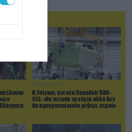
07.08.2026 | 16:02
ξαπέλυσαν
Κ.Τσίγκας για νέα Canadair DHC-
ικών
515: «Θα πετούν τη νύχτα αλλά δεν
 Πλήγματα
θα πραγματοποιούν ρίψεις νερού»