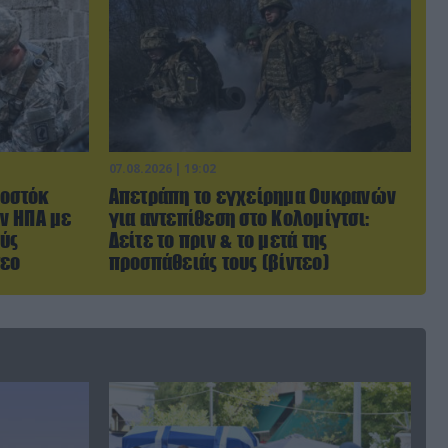
07.08.2026 | 19:02
Βοστόκ
Απετράπη το εγχείρημα Ουκρανών
ν ΗΠΑ με
για αντεπίθεση στο Κολομίγτσι:
ύς
Δείτε το πριν & το μετά της
τεο
προσπάθειάς τους (βίντεο)