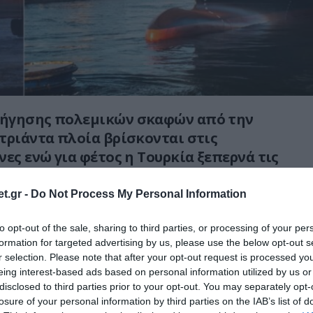
ήγησης πολεμικών σκαφών από την
τριάντα πλοία βρίσκονται στις
νες ενώ για φέτος η Τουρκία ξεπερνά τις
ιωτικές θαλάσσιες ναυπηγήσεις.
t.gr -
Do Not Process My Personal Information
πολεμικά πλοία υπό κατασκευή, η Τουρκία
τά την Κίνα, ενώ οι ΗΠΑ δυσκολεύονται με
to opt-out of the sale, sharing to third parties, or processing of your per
formation for targeted advertising by us, please use the below opt-out s
για φέτος!
r selection. Please note that after your opt-out request is processed y
eing interest-based ads based on personal information utilized by us or
ürkiye Is Outbuilding the U.S. at Sea
disclosed to third parties prior to your opt-out. You may separately opt-
losure of your personal information by third parties on the IAB’s list of
s under construction, Türkiye is second only to