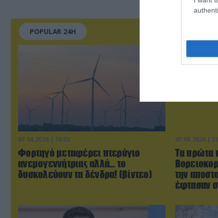
authenti
POPULAR 24H
07.08.2026 | 16:02
07.08.2026 | 2
Φορτηγό μεταφέρει πτερύγιο
Τα πρώτα 
ανεμογεννήτριας αλλά… το
Βορειοκορ
δυσκολεύουν τα δένδρα! (βίντεο)
την αποστ
έφτασαν σ