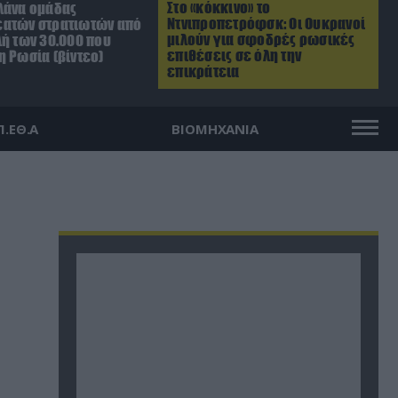
Στο «κόκκινο» το
λάνα ομάδας
Ντνιπροπετρόφσκ: Οι Ουκρανοί
ατών στρατιωτών από
μιλούν για σφοδρές ρωσικές
λή των 30.000 που
επιθέσεις σε όλη την
η Ρωσία (βίντεο)
επικράτεια
Π.ΕΘ.Α
ΒΙΟΜΗΧΑΝΙΑ