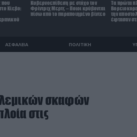
z που
Κυβερνοεπίθεση με στόχο τον
Τα πρώτα π
το Κίεβο:
Φρίντριχ Μερτς – Ποιοι κρύβονται
Βορειοκορε
πίσω από το παραποιημένο βίντεο
την αποστο
κρανικού
έφτασαν στ
ΑΣΦΑΛΕΙΑ
ΠΟΛΙΤΙΚΗ
Υ
ολεμικών σκαφών
πλοία στις