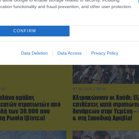
cation functionality and fraud prevention, and other user protection.
CONFIRM
Data Deletion
Data Access
Privacy Policy
3:02
07.08.2026 | 08:02
πλάνα ομάδας
Κλιμακώνουν οι Χούθι: E
εατών στρατιωτών από
επιθέσεις κατά στρατιωτ
ολή των 30.000 που
δυνάμεων στην Υεμένη –
τη Ρωσία (βίντεο)
& στη Σαουδική Αραβία!