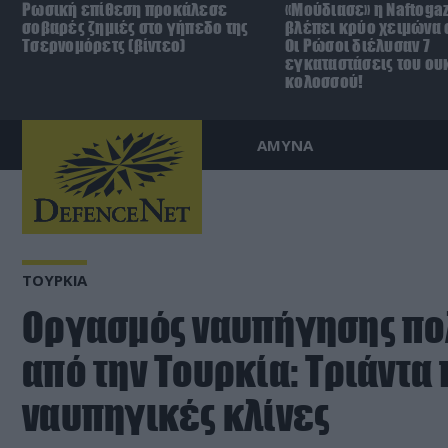
Ρωσική επίθεση προκάλεσε
«Μούδιασε» η Naftoga
σοβαρές ζημιές στο γήπεδο της
βλέπει κρύο χειμώνα σ
Τσερνομόρετς (βίντεο)
Οι Ρώσοι διέλυσαν 7
εγκαταστάσεις του ου
κολοσσού!
ΑΜΥΝΑ
ΤΟΥΡΚΙΑ
Οργασμός ναυπήγησης π
από την Τουρκία: Τριάντα 
ναυπηγικές κλίνες