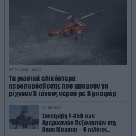
07.08.2026 | 00:02
Τα ρωσικά ελικόπτερα
αεροπυρόσβεσης που μπορούν να
ρίχνουν 5 τόνους νερού με 8 μποφόρ
01.08.2026
Συνετρίβη F-35B των
Αμερικανών Πεζοναυτών στη
βάση Miramar – Ο πιλότος
εκτινάχθηκε εγκαίρως