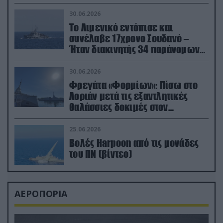
30.06.2026
Το Λιμενικό εντόπισε και
συνέλαβε 17χρονο Σουδανό –
Ήταν διακινητής 34 παράνομων
μεταναστών
30.06.2026
Φρεγάτα «Φορμίων»: Πίσω στο
Λοριάν μετά τις εξαντλητικές
θαλάσσιες δοκιμές στον
απαιτητικό Βισκαϊκό
25.06.2026
Βολές Harpoon από τις μονάδες
του ΠΝ (βίντεο)
ΑΕΡΟΠΟΡΙΑ