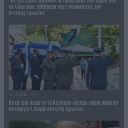
«Οι εντελώς αθώοι»: Η ανάρτηση του Αρκά για
τα ζώα που χάθηκαν στις πυρκαγιές της
Αττικής (φωτο)
04.08.2026 | 15:02
Αυτή την ώρα το τελευταίο «αντίο» στον πρώην
υπουργό Ι.Βαρβιτσιώτη (φωτο)