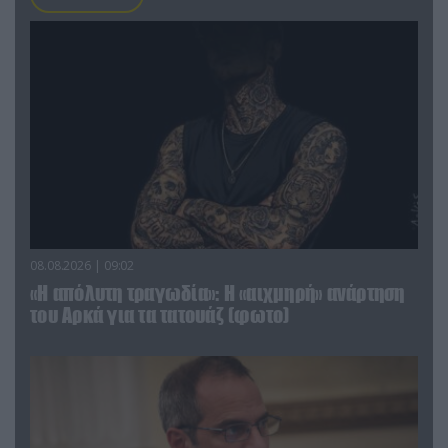
08.08.2026 | 09:02
«Η απόλυτη τραγωδία»: Η «αιχμηρή» ανάρτηση
του Αρκά για τα τατουάζ (φωτο)