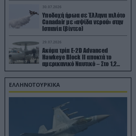
30.07.2026
Υποδοχή ήρωα σε Έλληνα πιλότο
Canadair με «αψίδα νερού» στην
Ισπανία (βίντεο)
29.07.2026
Ακόμα τρία E-2D Advanced
Hawkeye Block II αποκτά το
αμερικανικό Ναυτικό – Στο 1,2
δισ.δολάρια το κόστος
ΕΛΛΗΝΟΤΟΥΡΚΙΚΑ