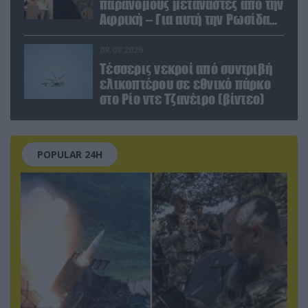
παράνομους μετανάστες από την
Αφρική – Για αυτή την Ρωσίδα
όμως επέλεξαν την απέλαση
09.08.2026
Τέσσερις νεκροί από συντριβή
ελικοπτέρου σε εθνικό πάρκο
στο Ρίο ντε Τζανέιρο (βίντεο)
POPULAR 24H