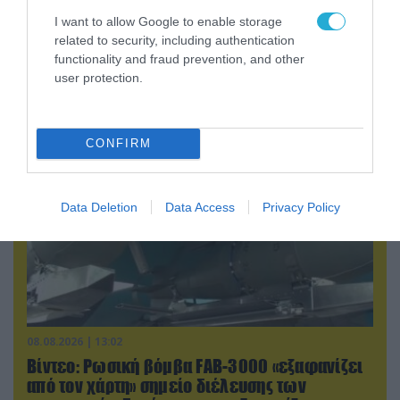
I want to allow Google to enable storage
08.08.2026 | 12:02
related to security, including authentication
Ιράν: Δημοσίευσε φωτογραφίες
functionality and fraud prevention, and other
αμερικανικών και ισραηλινών αεροσκαφών &
user protection.
drones που καταρρίφθηκαν
CONFIRM
Data Deletion
Data Access
Privacy Policy
08.08.2026 | 13:02
Βίντεο: Ρωσική βόμβα FAB-3000 «εξαφανίζει
από τον χάρτη» σημείο διέλευσης των