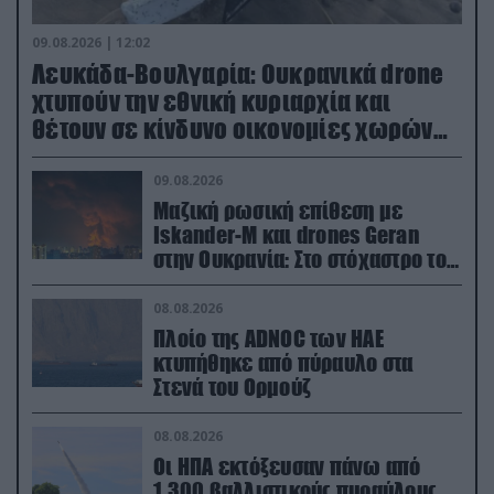
09.08.2026 | 12:02
Λευκάδα-Βουλγαρία: Ουκρανικά drone
χτυπούν την εθνική κυριαρχία και
θέτουν σε κίνδυνο οικονομίες χωρών
του ΝΑΤΟ
09.08.2026
Μαζική ρωσική επίθεση με
Iskander-M και drones Geran
στην Ουκρανία: Στο στόχαστρο το
εργοστάσιο των Flamingo
08.08.2026
Πλοίο της ADNOC των ΗΑΕ
κτυπήθηκε από πύραυλο στα
Στενά του Ορμούζ
08.08.2026
Οι ΗΠΑ εκτόξευσαν πάνω από
1.300 βαλλιστικούς πυραύλους