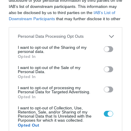
disclosure of your personal information by third parties on the
IAB’s list of downstream participants. This information may
also be disclosed by us to third parties on the
IAB’s List of
Downstream Participants
that may further disclose it to other
third parties.
Please note that this website/app uses one or more Google
Personal Data Processing Opt Outs
services and may gather and store information including but
not limited to your visit or usage behaviour. You may click to
I want to opt-out of the Sharing of my
personal data.
grant or deny consent to Google and its third-party tags to
Opted In
use your data for below specified purposes in below Google
consent section.
08.08.2026 | 14:02
I want to opt-out of the Sale of my
Personal Data.
«Φώτισε» το Κίεβο μετά από χτύπημα με
Opted In
υπερηχητικό 3M22 Zircon: Σοκαρισμένος
Ουκρανός κατέγραψε τη στιγμή (βίντεο)
I want to opt-out of processing my
Personal Data for Targeted Advertising.
Opted In
I want to opt-out of Collection, Use,
Retention, Sale, and/or Sharing of my
Personal Data that Is Unrelated with the
Purposes for which it was collected.
Opted Out