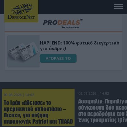
Μεταμόρφωσε τον κήπο σου με το
ικό
Ultra Box Μίνι Αλυσοπρίονο με
μπαταρία λιθίου
ΑΓΟΡΑΣΕ ΤΟ
09.08.2026 | 14:02
09.08.2026 | 14:02
Αυστραλία: Παραλίγ
Το Ιράν «άδειασε» το
σύγκρουση δύο αε
αμερικανικό οπλοστάσιο –
στο αεροδρόμιο του 
Πιέσεις για αύξηση
Ένας τραυματίας (βίν
παραγωγής Patriot και THAAD