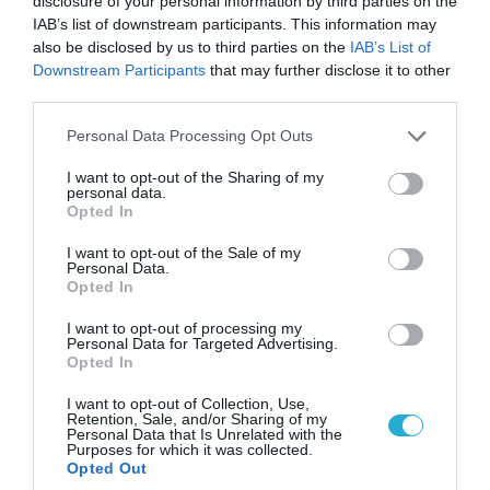
disclosure of your personal information by third parties on the
IAB’s list of downstream participants. This information may
also be disclosed by us to third parties on the
IAB’s List of
Downstream Participants
that may further disclose it to other
06.08.2026 | 21:02
third parties.
Τελεσίγραφο του Ιράν στις χώρες του Κόλπου:
Please note that this website/app uses one or more Google
Personal Data Processing Opt Outs
«Σταματήστε τον Τραμπ αλλιώς θα σας
services and may gather and store information including but
χτυπήσουμε σκληρά»
not limited to your visit or usage behaviour. You may click to
I want to opt-out of the Sharing of my
personal data.
grant or deny consent to Google and its third-party tags to
Opted In
use your data for below specified purposes in below Google
consent section.
I want to opt-out of the Sale of my
Personal Data.
Opted In
I want to opt-out of processing my
Personal Data for Targeted Advertising.
Opted In
I want to opt-out of Collection, Use,
Retention, Sale, and/or Sharing of my
Personal Data that Is Unrelated with the
Purposes for which it was collected.
Opted Out
06.08.2026 | 17:02