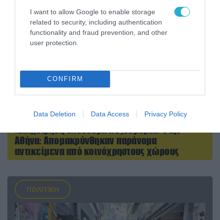
I want to allow Google to enable storage
related to security, including authentication
functionality and fraud prevention, and other
user protection.
CONFIRM
Data Deletion
Data Access
Privacy Policy
06.08.2026 | 14:02
«Επιχείρηση ελεύθερα πεζοδρόμια» στην
Αθήνα: Απομακρύνθηκαν παράνομα
αντικείμενα από κοινόχρηστους χώρους
ΠΟΛΙΤΙΚΗ