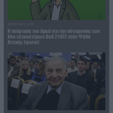
03.08.2026 | 12:02
Η ανάρτηση του Αρκά για την σύγκρουση των
δύο ελικοπτέρων Bell 214ST στην Ψάθα
Αττικής (φωτο)