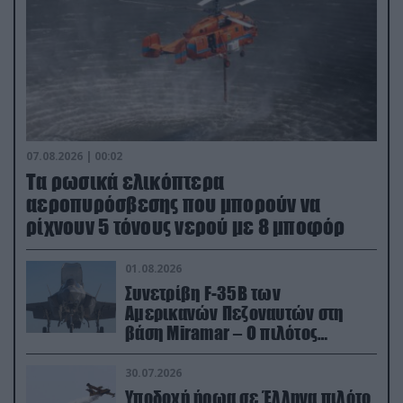
07.08.2026 | 00:02
Τα ρωσικά ελικόπτερα
αεροπυρόσβεσης που μπορούν να
ρίχνουν 5 τόνους νερού με 8 μποφόρ
01.08.2026
Συνετρίβη F-35B των
Αμερικανών Πεζοναυτών στη
βάση Miramar – Ο πιλότος
εκτινάχθηκε εγκαίρως
30.07.2026
Υποδοχή ήρωα σε Έλληνα πιλότο