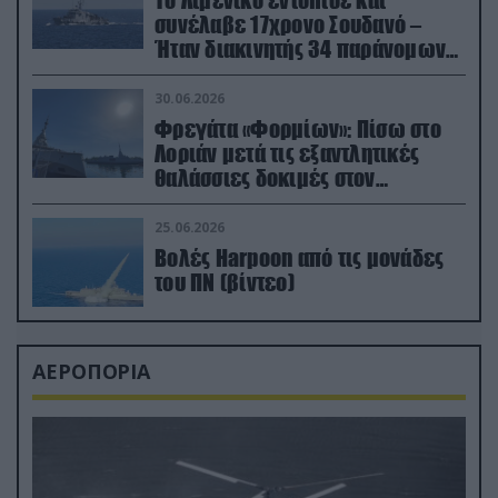
συνέλαβε 17χρονο Σουδανό –
Ήταν διακινητής 34 παράνομων
μεταναστών
30.06.2026
Φρεγάτα «Φορμίων»: Πίσω στο
Λοριάν μετά τις εξαντλητικές
θαλάσσιες δοκιμές στον
απαιτητικό Βισκαϊκό
25.06.2026
Βολές Harpoon από τις μονάδες
του ΠΝ (βίντεο)
ΑΕΡΟΠΟΡΙΑ