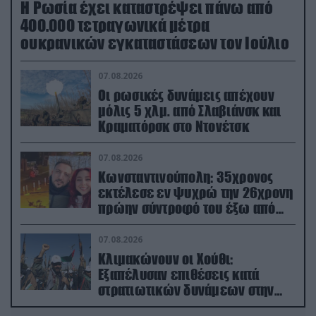
Η Ρωσία έχει καταστρέψει πάνω από
400.000 τετραγωνικά μέτρα
ουκρανικών εγκαταστάσεων τον Ιούλιο
07.08.2026
Οι ρωσικές δυνάμεις απέχουν
μόλις 5 χλμ. από Σλαβιάνσκ και
Κραματόρσκ στο Ντονέτσκ
07.08.2026
Κωνσταντινούπολη: 35χρονος
εκτέλεσε εν ψυχρώ την 26χρονη
πρώην σύντροφό του έξω από
φαρμακείο (βίντεο)
07.08.2026
Κλιμακώνουν οι Χούθι:
Eξαπέλυσαν επιθέσεις κατά
στρατιωτικών δυνάμεων στην
Υεμένη – Πλήγματα & στη