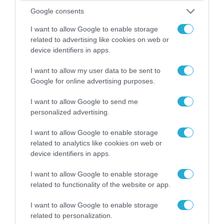
Ουκρανία: Αποκαλύφθηκε ο αριθμός των
Google consents
ξένων εθελοντών που πολεμούν για το Κίεβο
I want to allow Google to enable storage
related to advertising like cookies on web or
device identifiers in apps.
I want to allow my user data to be sent to
Google for online advertising purposes.
I want to allow Google to send me
personalized advertising.
I want to allow Google to enable storage
related to analytics like cookies on web or
device identifiers in apps.
07.08.2026 | 08:02
I want to allow Google to enable storage
Κλιμακώνουν οι Χούθι: Eξαπέλυσαν επιθέσεις
related to functionality of the website or app.
κατά στρατιωτικών δυνάμεων στην Υεμένη –
Πλήγματα & στη Σαουδική Αραβία!
I want to allow Google to enable storage
related to personalization.