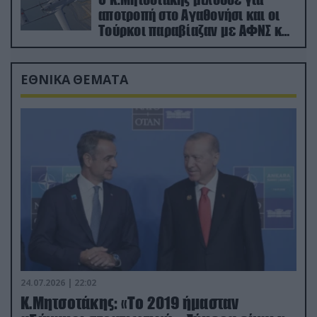
αποτροπή στο Αγαθονήσι και οι
Τούρκοι παραβίαζαν με ΑΦΝΣ και
drone
ΕΘΝΙΚΑ ΘΕΜΑΤΑ
24.07.2026 | 22:02
Κ.Μητσοτάκης: «Το 2019 ήμασταν