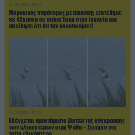
06.08.2026 | 09:03
Μαροκινός παράνομος μετανάστης επιτέθηκε
σε 42χρονη σε στάση Τραμ στην Ισπανία και
απείλησε ότι θα την κακοποιήσει!
07.08.2026 | 01:02
Ελέγχεται αμοντάριστο βίντεο της σύγκρουσης
των ελικοπτέρων στην Ψάθα – Σενάριο για
τρίτο ελικόπτερο