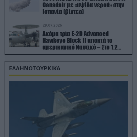
Canadair με «αψίδα νερού» στην
Ισπανία (βίντεο)
29.07.2026
Ακόμα τρία E-2D Advanced
Hawkeye Block II αποκτά το
αμερικανικό Ναυτικό – Στο 1,2
δισ.δολάρια το κόστος
ΕΛΛΗΝΟΤΟΥΡΚΙΚΑ