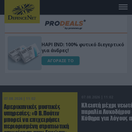
Μεταμόρφωσε τον κήπο σου με το
ικό
Ultra Box Μίνι Αλυσοπρίονο με
μπαταρία λιθίου
ΑΓΟΡΑΣΕ ΤΟ
07.08.2026 | 11:02
07.08.2026 | 11:02
Κλειστή μέχρι νεωτ
Αμερικανικές μυστικές
παραλία Λυκοδήμου 
υπηρεσίες: «Ο Β.Πούτιν
Κύθηρα για λόγους 
μπορεί να επιχειρήσει
περιορισμένη στρατιωτική