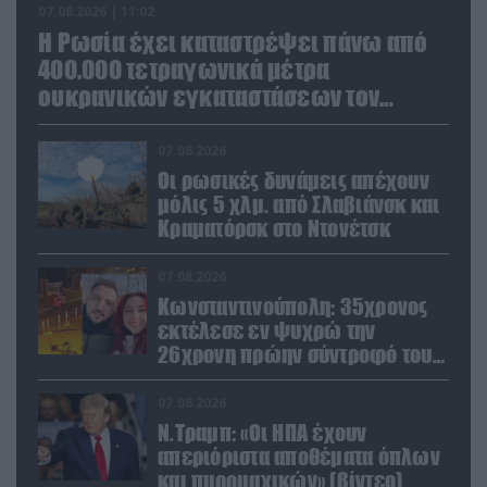
07.08.2026 | 11:02
Η Ρωσία έχει καταστρέψει πάνω από
400.000 τετραγωνικά μέτρα
ουκρανικών εγκαταστάσεων τον
Ιούλιο
07.08.2026
Οι ρωσικές δυνάμεις απέχουν
μόλις 5 χλμ. από Σλαβιάνσκ και
Κραματόρσκ στο Ντονέτσκ
07.08.2026
Κωνσταντινούπολη: 35χρονος
εκτέλεσε εν ψυχρώ την
26χρονη πρώην σύντροφό του
έξω από φαρμακείο (βίντεο)
07.08.2026
Ν.Τραμπ: «Οι ΗΠΑ έχουν
απεριόριστα αποθέματα όπλων
και πυρομαχικών» (βίντεο)