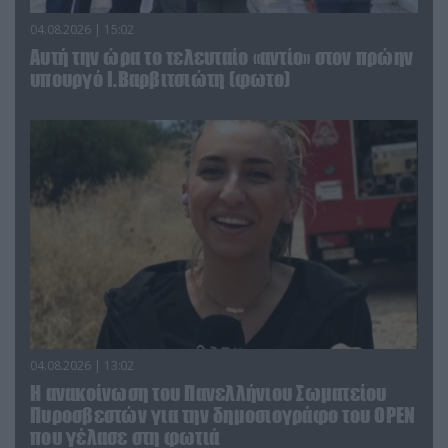
04.08.2026 | 15:02
Αυτή την ώρα το τελευταίο «αντίο» στον πρώην
υπουργό Ι.Βαρβιτσιώτη (φωτο)
04.08.2026 | 13:02
Η ανακοίνωση του Πανελλήνιου Σωματείου
Πυροσβεστών για την δημοσιογράφο του OPEN
που γέλασε στη φωτιά