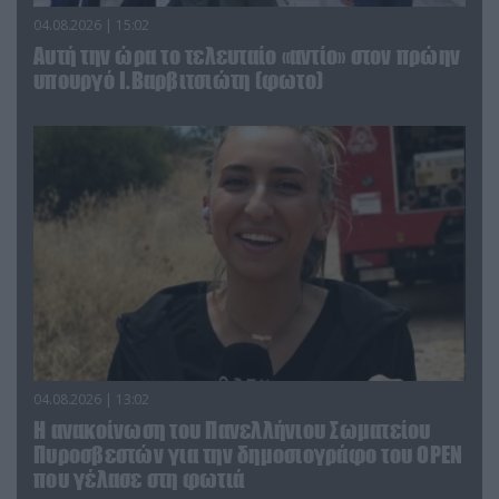
04.08.2026 | 15:02
Αυτή την ώρα το τελευταίο «αντίο» στον πρώην
υπουργό Ι.Βαρβιτσιώτη (φωτο)
04.08.2026 | 13:02
Η ανακοίνωση του Πανελλήνιου Σωματείου
Πυροσβεστών για την δημοσιογράφο του OPEN
που γέλασε στη φωτιά