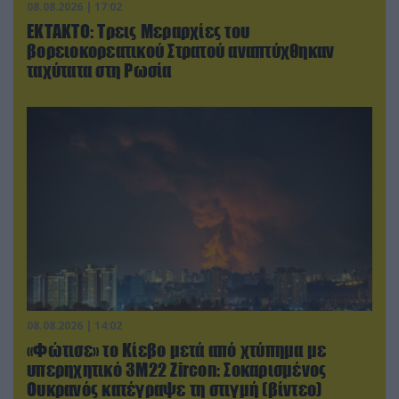
08.08.2026 | 17:02
ΕΚΤΑΚΤΟ: Τρεις Μεραρχίες του
βορειοκορεατικού Στρατού αναπτύχθηκαν
ταχύτατα στη Ρωσία
08.08.2026 | 14:02
«Φώτισε» το Κίεβο μετά από χτύπημα με
υπερηχητικό 3M22 Zircon: Σοκαρισμένος
Ουκρανός κατέγραψε τη στιγμή (βίντεο)