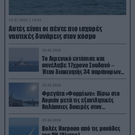
15.07.2026 | 16:03
Aυτές είναι οι πέντε πιο ισχυρές
ναυτικές δυνάμεις στον κόσμο
30.06.2026
Το Λιμενικό εντόπισε και
συνέλαβε 17χρονο Σουδανό –
Ήταν διακινητής 34 παράνομων
μεταναστών
30.06.2026
Φρεγάτα «Φορμίων»: Πίσω στο
Λοριάν μετά τις εξαντλητικές
θαλάσσιες δοκιμές στον
απαιτητικό Βισκαϊκό
25.06.2026
Βολές Harpoon από τις μονάδες