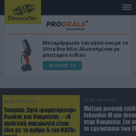
Μεταμόρφωσε τον κήπο σου με το
ικό
Ultra Box Μίνι Αλυσοπρίονο με
μπαταρία λιθίου
ΑΓΟΡΑΣΕ ΤΟ
09.08.2026 | 00:02
09.08.2026 | 00:02
Μαζική ρωσική επίθ
Τουρκία: Ζητά «μορατόριουμ»
Iskander-M και dron
Ρωσίας και Ουκρανίας – «Η
στην Ουκρανία: Στο 
αμυντική συμφωνία είναι
το εργοστάσιο των F
ίδια με το άρθρο 5 του ΝΑΤΟ»