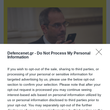
Defencenet.gr -
Do Not Process My Personal
Information
07.08.2026 | 20:02
If you wish to opt-out of the sale, sharing to third parties, or
Ο Γιάννης Αλαφούζος «τέλειωσε» τον
processing of your personal or sensitive information for
Κωνσταντίνο Ζούλα από τον ΣΚΑΪ – Ο λόγος της
targeted advertising by us, please use the below opt-out
απομάκρυνσής του
section to confirm your selection. Please note that after your
opt-out request is processed you may continue seeing
interest-based ads based on personal information utilized by
us or personal information disclosed to third parties prior to
your opt-out. You may separately opt-out of the further