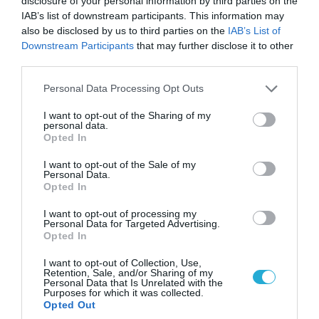
disclosure of your personal information by third parties on the
IAB’s list of downstream participants. This information may
also be disclosed by us to third parties on the
IAB’s List of
Downstream Participants
that may further disclose it to other
third parties.
Please note that this website/app uses one or more Google
Personal Data Processing Opt Outs
services and may gather and store information including but
not limited to your visit or usage behaviour. You may click to
I want to opt-out of the Sharing of my
personal data.
grant or deny consent to Google and its third-party tags to
08.08.2026 | 18:02
Opted In
use your data for below specified purposes in below Google
Βάσει της τριμερούς συμφωνίας Τουρκίας,
consent section.
I want to opt-out of the Sale of my
Σ.Αραβίας & Πακιστάν θα πολεμήσουν Ριάντ και
Personal Data.
Ισλαμαμπάντ κατά της Ελλάδας!
Opted In
I want to opt-out of processing my
Personal Data for Targeted Advertising.
Opted In
I want to opt-out of Collection, Use,
Retention, Sale, and/or Sharing of my
Personal Data that Is Unrelated with the
Purposes for which it was collected.
Opted Out