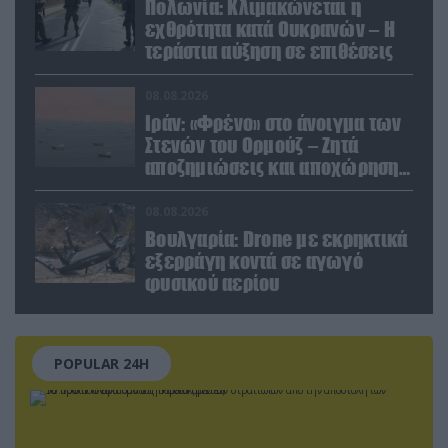
Πολωνία: Κλιμακώνεται η
εχθρότητα κατά Ουκρανών – Η
τεράστια αύξηση σε επιθέσεις
08.08.2026
Ιράν: «Φρένο» στο άνοιγμα των
Στενών του Ορμούζ – Ζητά
αποζημιώσεις και αποχώρηση
των ΗΠΑ
08.08.2026
Βουλγαρία: Drone με εκρηκτικά
εξερράγη κοντά σε αγωγό
φυσικού αερίου
POPULAR 24H