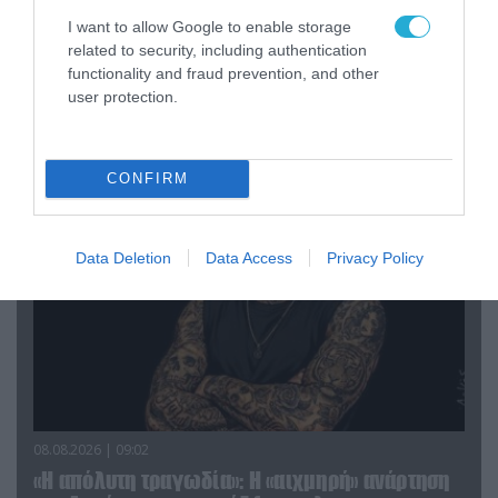
08.08.2026 | 09:02
I want to allow Google to enable storage
«Η απόλυτη τραγωδία»: Η «αιχμηρή» ανάρτηση
related to security, including authentication
του Αρκά για τα τατουάζ (φωτο)
functionality and fraud prevention, and other
user protection.
ΠΟΛΙΤΙΚΗ
CONFIRM
Data Deletion
Data Access
Privacy Policy
08.08.2026 | 09:02
«Η απόλυτη τραγωδία»: Η «αιχμηρή» ανάρτηση