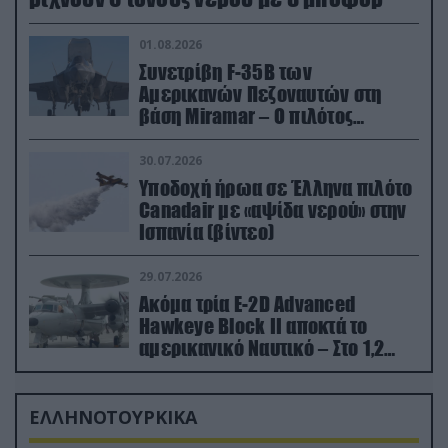
01.08.2026
Συνετρίβη F-35B των
Αμερικανών Πεζοναυτών στη
βάση Miramar – Ο πιλότος
εκτινάχθηκε εγκαίρως
30.07.2026
Υποδοχή ήρωα σε Έλληνα πιλότο
Canadair με «αψίδα νερού» στην
Ισπανία (βίντεο)
29.07.2026
Ακόμα τρία E-2D Advanced
Hawkeye Block II αποκτά το
αμερικανικό Ναυτικό – Στο 1,2
δισ.δολάρια το κόστος
ΕΛΛΗΝΟΤΟΥΡΚΙΚΑ