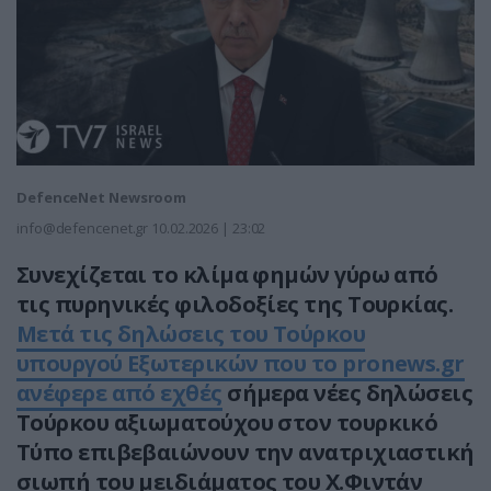
DefenceNet Newsroom
info@defencenet.gr
10.02.2026 | 23:02
Συνεχίζεται το κλίμα φημών γύρω από
τις πυρηνικές φιλοδοξίες της Τουρκίας.
Μετά τις δηλώσεις του Τούρκου
υπουργού Εξωτερικών που το pronews.gr
ανέφερε από εχθές
σήμερα νέες δηλώσεις
Τούρκου αξιωματούχου στον τουρκικό
Τύπο επιβεβαιώνουν την ανατριχιαστική
σιωπή του μειδιάματος του Χ.Φιντάν