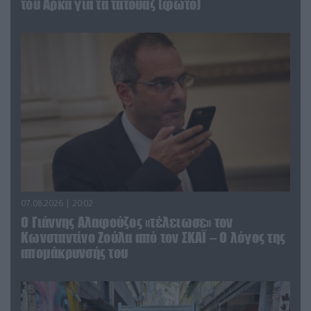
του Αρκά για τα τατουάζ (φωτο)
07.08.2026 | 20:02
Ο Γιάννης Αλαφούζος «τέλειωσε» τον
Κωνσταντίνο Ζούλα από τον ΣΚΑΪ – Ο λόγος της
απομάκρυνσής του