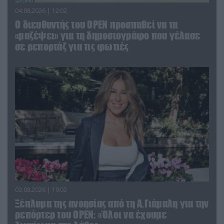
04.08.2026 | 12:02
O διευθυντής του OPEN προσπαθεί να τα
«μαζέψει» για τη δημοσιογράφο που γέλασε
σε ρεπορτάζ για τις φωτιές
03.08.2026 | 19:02
Ξέπλυμα της ανοησίας από τη Α.Γιάμαλη για την
ρεπόρτερ του ΟΡΕΝ: «Όλοι να έχουμε