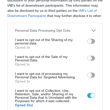
disclosure of your personal information by third parties on the
Αθήνα: Απομακρύνθηκαν παράνομα
IAB’s list of downstream participants. This information may
αντικείμενα από κοινόχρηστους χώρους
also be disclosed by us to third parties on the
IAB’s List of
Downstream Participants
that may further disclose it to other
third parties.
Please note that this website/app uses one or more Google
Personal Data Processing Opt Outs
services and may gather and store information including but
not limited to your visit or usage behaviour. You may click to
I want to opt-out of the Sharing of my
personal data.
grant or deny consent to Google and its third-party tags to
Opted In
use your data for below specified purposes in below Google
consent section.
I want to opt-out of the Sale of my
Personal Data.
Opted In
I want to opt-out of processing my
06.08.2026 | 09:03
Personal Data for Targeted Advertising.
Opted In
«Οι εντελώς αθώοι»: Η ανάρτηση του Αρκά για
τα ζώα που χάθηκαν στις πυρκαγιές της
I want to opt-out of Collection, Use,
Αττικής (φωτο)
Retention, Sale, and/or Sharing of my
Personal Data that Is Unrelated with the
Purposes for which it was collected.
Opted Out