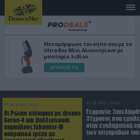
 κήπο σου με το
«Μαγική» φόρμουλα τριβ
υσοπρίονο με
για αύξηση της λίμπιντ
ΑΓΟΡΑΣΕ ΤΟ
07.08.2026 | 14:02
07.08.2026 | 14:02
Γερμανία: Συνελήφθ
Οι Ρώσοι κτύπησαν με drones
31χρονος που εμπλέ
Geran-4 και βαλλιστικούς
στην εγκληματική 
πυραύλους Iskander-M
των τσιγαράδων του 
ουκρανικό τρένο με