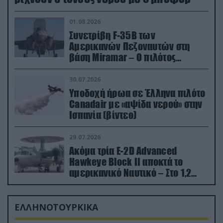
01.08.2026
Συνετρίβη F-35B των
Αμερικανών Πεζοναυτών στη
βάση Miramar – Ο πιλότος
εκτινάχθηκε εγκαίρως
30.07.2026
Υποδοχή ήρωα σε Έλληνα πιλότο
Canadair με «αψίδα νερού» στην
Ισπανία (βίντεο)
29.07.2026
Ακόμα τρία E-2D Advanced
Hawkeye Block II αποκτά το
αμερικανικό Ναυτικό – Στο 1,2
δισ.δολάρια το κόστος
ΕΛΛΗΝΟΤΟΥΡΚΙΚΑ