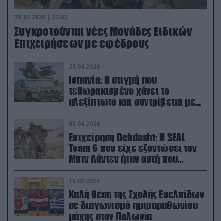
29.07.2026 | 22:02
Συγκροτούνται νέες Μονάδες Ειδικών
Επιχειρήσεων με εφέδρους
23.04.2026
Ισπανία: Η στιγμή που
τεθωρακισμένο χάνει το
αλεξίπτωτο και συντρίβεται με
ορμή στο έδαφος (βίντεο)
05.04.2026
Επιχείρηση Dehdasht: Η SEAL
Team 6 που είχε εξοντώσει τον
Μπιν Λάντεν ήταν αυτή που
διέσωσε τον πιλότο του F-15
15.02.2026
Καλή θέση της Σχολής Ευελπίδων
σε διαγωνισμό ημιμαραθωνίου
μάχης στον Πολωνία