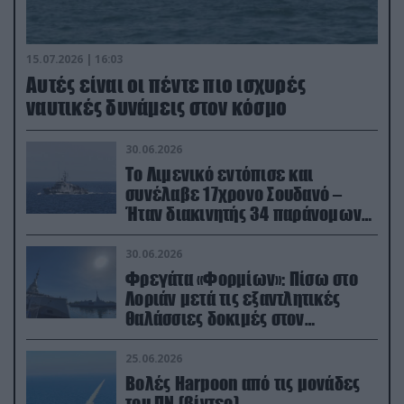
15.07.2026 | 16:03
Aυτές είναι οι πέντε πιο ισχυρές
ναυτικές δυνάμεις στον κόσμο
30.06.2026
Το Λιμενικό εντόπισε και
συνέλαβε 17χρονο Σουδανό –
Ήταν διακινητής 34 παράνομων
μεταναστών
30.06.2026
Φρεγάτα «Φορμίων»: Πίσω στο
Λοριάν μετά τις εξαντλητικές
θαλάσσιες δοκιμές στον
απαιτητικό Βισκαϊκό
25.06.2026
Βολές Harpoon από τις μονάδες
του ΠΝ (βίντεο)