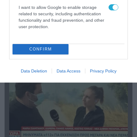
I want to allow Google to enable storage
related to security, including authentication
functionality and fraud prevention, and other
user protection.
04.08.2026 | 13:02
Η ανακοίνωση του Πανελλήνιου Σωματείου
Πυροσβεστών για την δημοσιογράφο του OPEN
CONFIRM
που γέλασε στη φωτιά
Data Deletion
Data Access
Privacy Policy