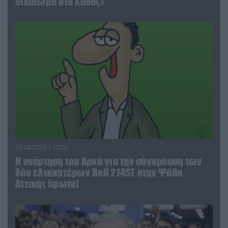
δικαίωμα στο λάθος»
03.08.2026 | 12:02
Η ανάρτηση του Αρκά για την σύγκρουση των
δύο ελικοπτέρων Bell 214ST στην Ψάθα
Αττικής (φωτο)