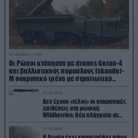
07.08.2026 | 14:02
Οι Ρώσοι κτύπησαν με drones Geran-4
και βαλλιστικούς πυραύλους Iskander-
M ουκρανικό τρένο με στρατιωτικό
εξοπλισμό
07.08.2026
Δεν έχουν «τέλος» οι ουκρανικές
επιθέσεις στη ρωσική
Wildberries: Νέα πλήγματα σε
εγκαταστάσεις στα Ουράλια
07.08.2026
Η Ρωσία έχει καταστρέψει πάνω