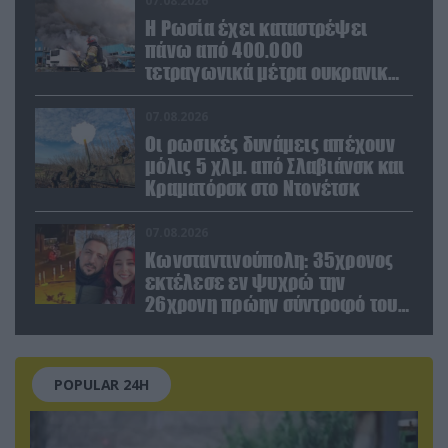
07.08.2026
Η Ρωσία έχει καταστρέψει
πάνω από 400.000
τετραγωνικά μέτρα ουκρανικών
εγκαταστάσεων τον Ιούλιο
07.08.2026
Οι ρωσικές δυνάμεις απέχουν
μόλις 5 χλμ. από Σλαβιάνσκ και
Κραματόρσκ στο Ντονέτσκ
07.08.2026
Κωνσταντινούπολη: 35χρονος
εκτέλεσε εν ψυχρώ την
26χρονη πρώην σύντροφό του
έξω από φαρμακείο (βίντεο)
POPULAR 24H