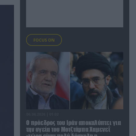
FOCUS ON
06.08.2026 | 01:02
Ο πρόεδρος του Ιράν αποκαλύπτει για
την υγεία του Μοτζτάμπα Χαμενεΐ