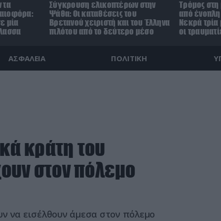
 τα
Σύγκρουση ελικοπτέρων στην
Τρόμος στη
αιοφόρα:
Ψάθα: Οι καταθέσεις του
από ένοπλη 
ε μία
Βρετανού χειριστή και του Έλληνα
Νεκρά τρία 
άλασσα
πιλότου από το δεύτερο μέσο
οι τραυματί
ΑΣΦΑΛΕΙΑ
ΠΟΛΙΤΙΚΗ
Υ
ικά κράτη του
ουν στον πόλεμο
υν να εισέλθουν άμεσα στον πόλεμο