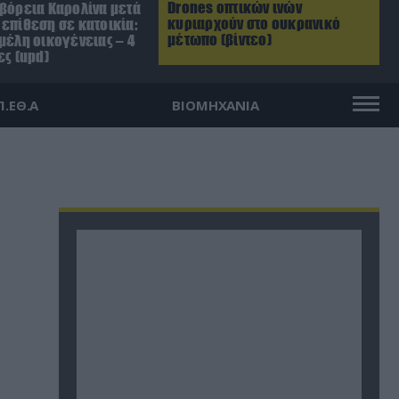
Drones οπτικών ινών
 βόρεια Καρολίνα μετά
κυριαρχούν στο ουκρανικό
επίθεση σε κατοικία:
μέτωπο (βίντεο)
μέλη οικογένειας – 4
ες (upd)
Π.ΕΘ.Α
ΒΙΟΜΗΧΑΝΙΑ