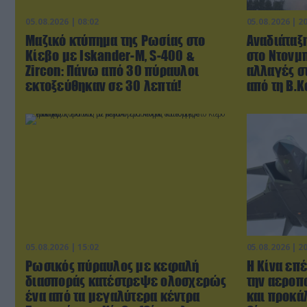
05.08.2026 | 08:02
05.08.2026 | 2
Μαζικό κτύπημα της Ρωσίας στο
Αναδιάταξη
Κίεβο με Iskander-Μ, S-400 &
στο Ντονμπ
Zircon: Πάνω από 30 πύραυλοι
αλλαγές σ
εκτοξεύθηκαν σε 30 λεπτά!
από τη Β.
05.08.2026 | 15:02
05.08.2026 | 2
Ρωσικός πύραυλος με κεφαλή
Η Κίνα επ
διασποράς κατέστρεψε ολοσχερώς
την αεροπ
ένα από τα μεγαλύτερα κέντρα
και προκάλ