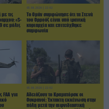
05.08.2026 | 22:02
 με τις
Το Ομάν συμφώνησε ότι τα Στενά
αρχου: «S-
του Ορμούζ είναι υπό ιρανική
9 σε μόλις
κυριαρχία και επιτεύχθηκε
συμφωνία
05.08.2026 | 22:02
ς FAA για
Αδειάζουν το Κραματόρσκ οι
ικό
Ουκρανοί: Έκτακτη εκκένωση στην
ου
πόλη μετά την αιφνιδιαστική