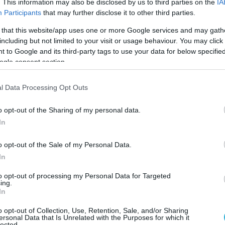
. This information may also be disclosed by us to third parties on the
IA
Participants
that may further disclose it to other third parties.
 that this website/app uses one or more Google services and may gath
including but not limited to your visit or usage behaviour. You may click 
 to Google and its third-party tags to use your data for below specifi
ogle consent section.
l Data Processing Opt Outs
o opt-out of the Sharing of my personal data.
In
υ Κόλπου είναι ολοένα και πιο θυμωμένα για
o opt-out of the Sale of my Personal Data.
θέσεις σε λιμάνια, αεροδρόμια και ενεργειακές
In
εξακολουθούν να διστάζουν να εισέλθουν
to opt-out of processing my Personal Data for Targeted
ο, εκτός εάν το Ιράν πλήξει κρίσιμες
ing.
In
εγκαταστάσεις ηλεκτρικής ενέργειας και
o opt-out of Collection, Use, Retention, Sale, and/or Sharing
ersonal Data that Is Unrelated with the Purposes for which it
lected.