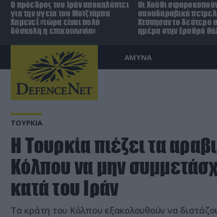
Ο πρόεδρος του Ιράν αποκαλύπτει
Οι Χούθι σφυροκοπούν
για την υγεία του Μοτζτάμπα
σαουδαραβικά πετρελ
Χαμενεΐ «τώρα είναι πολύ
Χτύπησαν το δεύτερο σ
δύσκολη η επικοινωνία»
ημέρα στην Ερυθρά Θ
ΑΜΥΝΑ
ΤΟΥΡΚΙΑ
Η Τουρκία πιέζει τα αραβ
Κόλπου να μην συμμετάσχ
κατά του Ιράν
Τα κράτη του Κόλπου εξακολουθούν να διστάζο