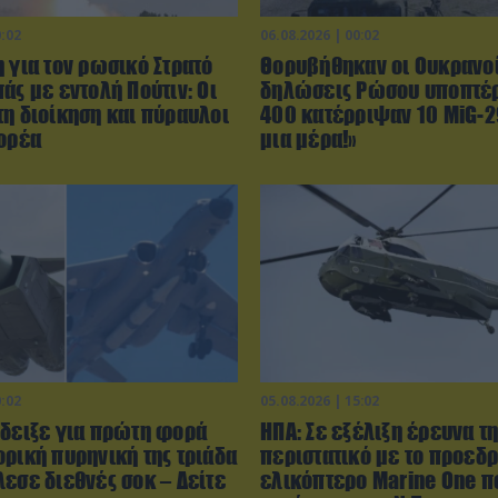
0:02
06.08.2026 | 00:02
 για τον ρωσικό Στρατό
Θορυβήθηκαν οι Ουκρανοί
άς με εντολή Πούτιν: Οι
δηλώσεις Ρώσου υποπτέρ
τη διοίκηση και πύραυλοι
400 κατέρριψαν 10 MiG-2
Κορέα
μια μέρα!»
0:02
05.08.2026 | 15:02
έδειξε για πρώτη φορά
ΗΠΑ: Σε εξέλιξη έρευνα τη
ορική πυρηνική της τριάδα
περιστατικό με το προεδρ
εσε διεθνές σοκ – Δείτε
ελικόπτερο Marine One π