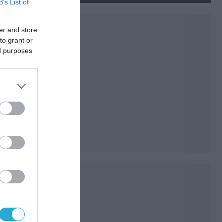
B’s List of
er and store
to grant or
ed purposes