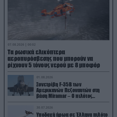
07.08.2026 | 00:02
Τα ρωσικά ελικόπτερα
αεροπυρόσβεσης που μπορούν να
ρίχνουν 5 τόνους νερού με 8 μποφόρ
01.08.2026
Συνετρίβη F-35B των
Αμερικανών Πεζοναυτών στη
βάση Miramar – Ο πιλότος
εκτινάχθηκε εγκαίρως
30.07.2026
Υποδοχή ήρωα σε Έλληνα πιλότο