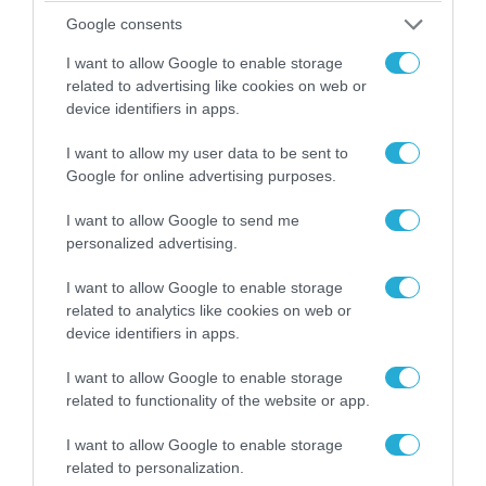
Google consents
04.08.2026 | 15:02
I want to allow Google to enable storage
Αυτή την ώρα το τελευταίο «αντίο» στον πρώην
related to advertising like cookies on web or
υπουργό Ι.Βαρβιτσιώτη (φωτο)
device identifiers in apps.
I want to allow my user data to be sent to
Google for online advertising purposes.
I want to allow Google to send me
personalized advertising.
I want to allow Google to enable storage
related to analytics like cookies on web or
device identifiers in apps.
I want to allow Google to enable storage
related to functionality of the website or app.
04.08.2026 | 13:02
I want to allow Google to enable storage
Η ανακοίνωση του Πανελλήνιου Σωματείου
related to personalization.
Πυροσβεστών για την δημοσιογράφο του OPEN