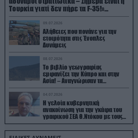
αδύναμοι στρατιωτικά – Σήμερα είναι η
Τουρκία γιατί δεν πήρε τα F-35!»
(βίντεο)
09.07.2026
Αλήθειες που πονάνε για την
ετοιμότητα στις Ένοπλες
Δυνάμεις
08.07.2026
Το βιβλίο γεωγραφίας
εμφανίζει την Κύπρο και στην
Ασία! – Αναγνώρισαν τα
κατεχόμενα; (φωτο)
04.07.2026
Η γελοία κυβερνητική
ανακοίνωση για την γκάφα του
γραφικού ΣΕΑ Θ.Ντόκου με τους
Ρώσους φαρσέρ
ΕΙΔΙΚΕΣ ΔΥΝΑΜΕΙΣ