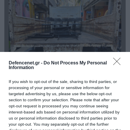
Defencenet.gr -
Do Not Process My Personal
Information
06.08.2026 | 14:02
«Επιχείρηση ελεύθερα πεζοδρόμια» στην
Αθήνα: Απομακρύνθηκαν παράνομα
If you wish to opt-out of the sale, sharing to third parties, or
αντικείμενα από κοινόχρηστους χώρους
processing of your personal or sensitive information for
targeted advertising by us, please use the below opt-out
section to confirm your selection. Please note that after your
opt-out request is processed you may continue seeing
interest-based ads based on personal information utilized by
us or personal information disclosed to third parties prior to
your opt-out. You may separately opt-out of the further