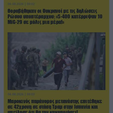
06.08.2026 | 00:02
Θορυβήθηκαν οι Ουκρανοί με τις δηλώσεις
Ρώσου υποπτέραρχου: «S-400 κατέρριψαν 10
MiG-29 σε μόλις μια μέρα!»
06.08.2026 | 09:03
Μαροκινός παράνομος μετανάστης επιτέθηκε
σε 42χρονη σε στάση Τραμ στην Ισπανία και
απείλησε ότι θα την κακοποιήσει!