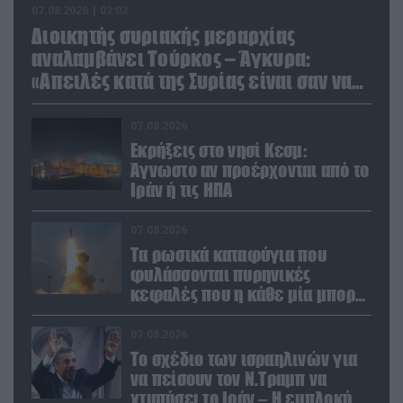
07.08.2026 | 02:02
Διοικητής συριακής μεραρχίας
αναλαμβάνει Τούρκος – Άγκυρα:
«Απειλές κατά της Συρίας είναι σαν να
απειλούν εμάς»
07.08.2026
Εκρήξεις στο νησί Κεσμ:
Άγνωστο αν προέρχονται από το
Ιράν ή τις ΗΠΑ
07.08.2026
Τα ρωσικά καταφύγια που
φυλάσσονται πυρηνικές
κεφαλές που η κάθε μία μπορεί
να καταστρέψει «μία
Θεσσαλονίκη»
07.08.2026
Το σχέδιο των ισραηλινών για
να πείσουν τον Ν.Τραμπ να
χτυπήσει το Ιράν – Η εμπλοκή