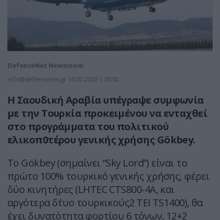
DefenceNet Newsroom
info@defencenet.gr
10.02.2026 | 20:02
Η Σαουδική Αραβία υπέγραψε συμφωνία
με την Τουρκία προκειμένου να ενταχθεί
στο προγράμματα του πολιτικού
ελικοπ0τέρου γενικής χρήσης Gökbey.
Το Gökbey (σημαίνει “Sky Lord”) είναι το
πρώτο 100% τουρκικό γενικής χρήσης, φέρει
δύο κινητήρες (LHTEC CTS800-4A, και
αργότερα δ΄τυο τουρκικούς2 TEI TS1400), θα
έχει δυνατότητα φορτίου 6 τόνων, 12+2