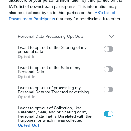
disclosure of your personal information by third parties on the
IAB’s list of downstream participants. This information may
also be disclosed by us to third parties on the
IAB’s List of
Downstream Participants
that may further disclose it to other
third parties.
Please note that this website/app uses one or more Google
Personal Data Processing Opt Outs
services and may gather and store information including but
06.08.2026 | 09:03
not limited to your visit or usage behaviour. You may click to
I want to opt-out of the Sharing of my
«Οι εντελώς αθώοι»: Η ανάρτηση του Αρκά για
personal data.
grant or deny consent to Google and its third-party tags to
τα ζώα που χάθηκαν στις πυρκαγιές της
Opted In
use your data for below specified purposes in below Google
Αττικής (φωτο)
consent section.
I want to opt-out of the Sale of my
Personal Data.
Opted In
I want to opt-out of processing my
Personal Data for Targeted Advertising.
Opted In
I want to opt-out of Collection, Use,
Retention, Sale, and/or Sharing of my
Personal Data that Is Unrelated with the
Purposes for which it was collected.
Opted Out