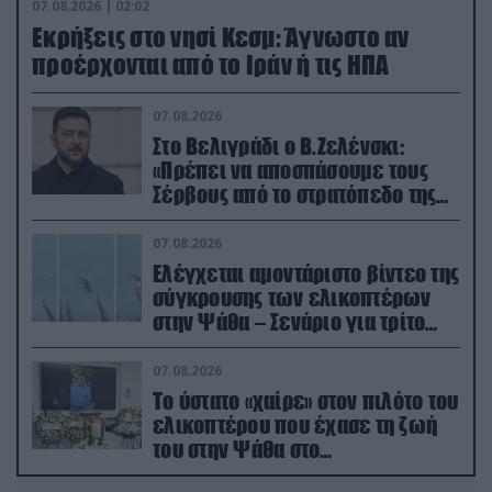
07.08.2026 | 02:02
Εκρήξεις στο νησί Κεσμ: Άγνωστο αν
προέρχονται από το Ιράν ή τις ΗΠΑ
07.08.2026
Στο Βελιγράδι ο Β.Ζελένσκι:
«Πρέπει να αποσπάσουμε τους
Σέρβους από το στρατόπεδο της
Ρωσίας»
07.08.2026
Ελέγχεται αμοντάριστο βίντεο της
σύγκρουσης των ελικοπτέρων
στην Ψάθα – Σενάριο για τρίτο
ελικόπτερο
07.08.2026
Το ύστατο «χαίρε» στον πιλότο του
ελικοπτέρου που έχασε τη ζωή
του στην Ψάθα στο
αποτεφρωτήριο Ριτσώνας