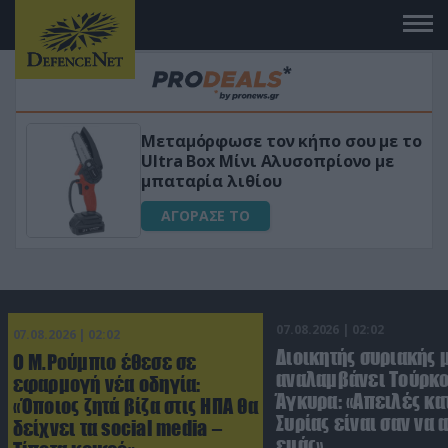
 το
«Μαγική» φόρμουλα τριβόλι + VIP
για αύξηση της λίμπιντο
ΑΓΟΡΑΣΕ ΤΟ
07.08.2026 | 02:02
07.08.2026 | 02:02
Διοικητής συριακής 
Ο Μ.Ρούμπιο έθεσε σε
αναλαμβάνει Τούρκο
εφαρμογή νέα οδηγία:
Άγκυρα: «Απειλές κα
«Όποιος ζητά βίζα στις ΗΠΑ θα
Συρίας είναι σαν να 
δείχνει τα social media –
εμάς»