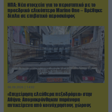
ΗΠΑ: Nέα στοιχεία για το περιστατικό με το
προεδρικό ελικόπτερο Marine One – Βρέθηκε
δίπλα σε επιβατικό αεροσκάφος
06.08.2026 | 14:02
«Επιχείρηση ελεύθερα πεζοδρόμια» στην
Αθήνα: Απομακρύνθηκαν παράνομα
αντικείμενα από κοινόχρηστους χώρους