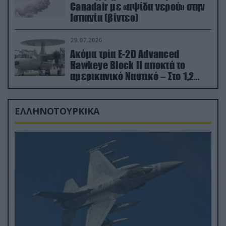
Canadair με «αψίδα νερού» στην
Ισπανία (βίντεο)
29.07.2026
Ακόμα τρία E-2D Advanced
Hawkeye Block II αποκτά το
αμερικανικό Ναυτικό – Στο 1,2
δισ.δολάρια το κόστος
ΕΛΛΗΝΟΤΟΥΡΚΙΚΑ