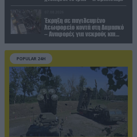
του Μ.Αχμαντινετζάντ
07.08.2026
Έκρηξη σε παγιδευμένο
λεωφορείο κοντά στη Δαμασκό
– Αναφορές για νεκρούς και
τραυματίες (βίντεο)
POPULAR 24H