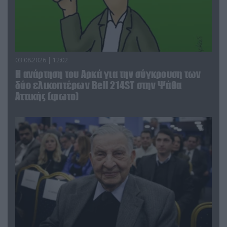
03.08.2026 | 12:02
Η ανάρτηση του Αρκά για την σύγκρουση των
δύο ελικοπτέρων Bell 214ST στην Ψάθα
Αττικής (φωτο)