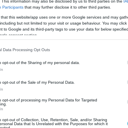
τι στην Άγκυρα και την «αυξανόμενη
. This information may also be disclosed by us to third parties on the
IA
Participants
that may further disclose it to other third parties.
 τεχνολογική της ισχύ στην Ανατολική
 that this website/app uses one or more Google services and may gath
including but not limited to your visit or usage behaviour. You may click 
εύει τις δηλώσεις του Νίκου Δένδια περί
 to Google and its third-party tags to use your data for below specifi
ogle consent section.
ιεθνούς δικαίου και κυριαρχικών
έμμεσες αιχμές προς την Τουρκία και ως
l Data Processing Opt Outs
Αθήνας να θεμελιώσει πολιτικά τα αμυντικά
ικά.
o opt-out of the Sharing of my personal data.
In
τητα δίνεται και στις δηλώσεις του
υργού Άμυνας, ο οποίος -όπως σημειώνει
o opt-out of the Sale of my Personal Data.
μερίδα- μίλησε για επιτάχυνση της
In
υνεργασίας με την Ελλάδα και
to opt-out of processing my Personal Data for Targeted
ing.
ότι «όσοι ονειρεύονται αυτοκρατορίες
In
α μας βρουν μπροστά τους».
o opt-out of Collection, Use, Retention, Sale, and/or Sharing
ersonal Data that Is Unrelated with the Purposes for which it
Α
@NikosDendias
με τον Υπουργό Άμυνας του
lected.