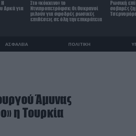
 Η
Στο «κόκκινο» το
Ρωσική επ
υ Αρκά για
Ντνιπροπετρόφσκ: Οι Ουκρανοί
σοβαρές ζη
μιλούν για σφοδρές ρωσικές
Τσερνομόρε
επιθέσεις σε όλη την επικράτεια
ΑΣΦΑΛΕΙΑ
ΠΟΛΙΤΙΚΗ
Υ
ουργού Άμυνας
ρο» η Τουρκία