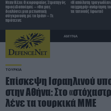
Νταν Κέιν: Ο κορυφαίος Στρατηγός
«Η απόλυτη τραγωδία»:
προειδοποίησε – «Θα μας
«αιχμηρή» ανάρτηση το
διαλύσει μια μετωπική
τα τατουάζ (φωτο)
σύγκρουση με το Ιράν» – Τι
πρότεινε
ΑΜΥΝΑ
ΤΟΥΡΚΙΑ
Επίσκεψη Ισραηλινού υπ
στην Αθήνα: Στο «στόχαστ
λένε τα τουρκικά ΜΜΕ