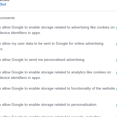
Out
 Israel Katz
https://t.co/1ZLe4vRF5h
NTEO:
https://t.co/wVONTIGSJI
consents
pic.twitter.com/BYRMYRnLsS
o allow Google to enable storage related to advertising like cookies on
θνικής Άμυνας (@Hellenic_MOD)
January 20,
evice identifiers in apps.
2026
o allow my user data to be sent to Google for online advertising
s.
νευσε τη δήλωση αυτή ως «σαφή ένδειξη
ην αυξανόμενη στρατιωτική και στρατηγική
to allow Google to send me personalized advertising.
».
o allow Google to enable storage related to analytics like cookies on
ταξύ Ελλάδας και Ισραήλ έχει αναδειχθεί ως
evice identifiers in apps.
εια εξισορρόπησης δυνάμεων ενόψει της
o allow Google to enable storage related to functionality of the website
τρεπτικής επιρροής της Τουρκίας στην
ειο, στο Αιγαίο και στην ευρύτερη περιοχή»,
o allow Google to enable storage related to personalization.
yet.
o allow Google to enable storage related to security, including