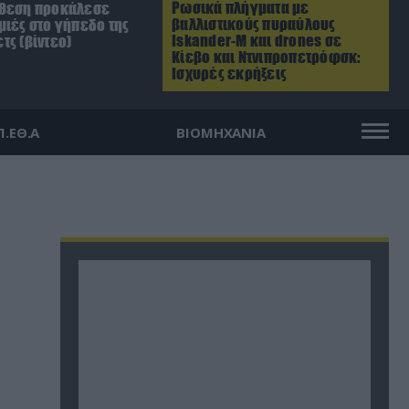
Ρωσικά πλήγματα με
ίθεση προκάλεσε
βαλλιστικούς πυραύλους
μιές στο γήπεδο της
Iskander-M και drones σε
τς (βίντεο)
Κίεβο και Ντνιπροπετρόφσκ:
Ισχυρές εκρήξεις
Π.ΕΘ.Α
ΒΙΟΜΗΧΑΝΙΑ