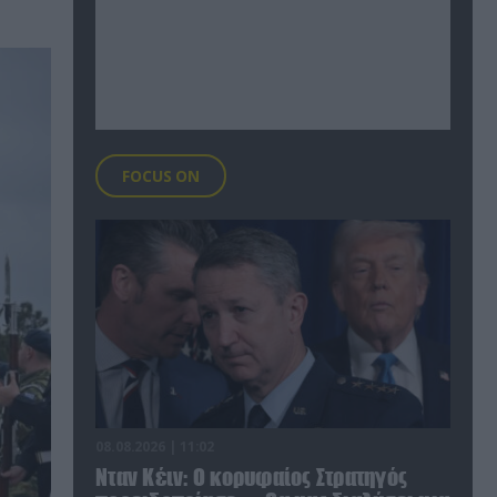
FOCUS ON
08.08.2026 | 11:02
Νταν Κέιν: Ο κορυφαίος Στρατηγός