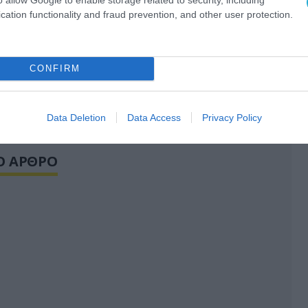
άζ τους, το CNN Turk και η Turkiye Today
cation functionality and fraud prevention, and other user protection.
ζουν τις δηλώσεις των δύο υπουργών,
πως Ελλάδα και Ισραήλ επιβεβαιώνουν την
υνση των στρατηγικών τους σχέσεων. Η Daily
CONFIRM
λλη, υποστηρίζει ότι οι εντεινόμενοι δεσμοί
νδέχεται να βλάψουν την προσέγγιση της
 Ελλάδα.
Data Deletion
Data Access
Privacy Policy
Ο ΑΡΘΡΟ