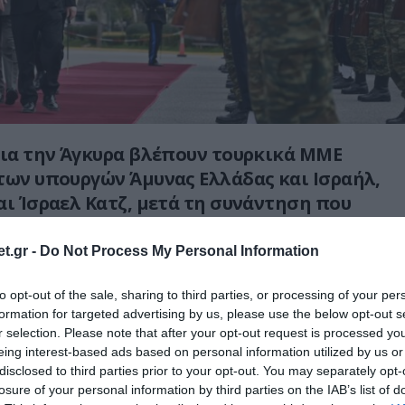
για την Άγκυρα βλέπουν τουρκικά ΜΜΕ
των υπουργών Άμυνας Ελλάδας και Ισραήλ,
αι Ίσραελ Κατζ, μετά τη συνάντηση που
0.01.2026) στην Αθήνα.
t.gr -
Do Not Process My Personal Information
to opt-out of the sale, sharing to third parties, or processing of your per
ίναι το ρεπορτάζ της Milliyet, με τον «Η
formation for targeted advertising by us, please use the below opt-out s
ην ημερήσια διάταξη της συνάντησης στην
r selection. Please note that after your opt-out request is processed y
eing interest-based ads based on personal information utilized by us or
ική εφημερίδα παρουσιάζει τη συνάντηση
disclosed to third parties prior to your opt-out. You may separately opt-
υνας Ελλάδας και Ισραήλ, ως κίνηση με σαφή
losure of your personal information by third parties on the IAB’s list of