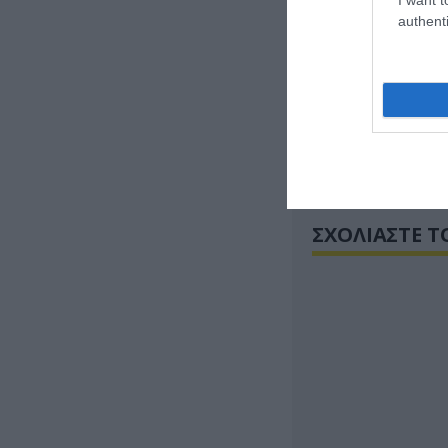
Σε εκτενή ρεπορτ
authenti
επίσης παρουσιά
επισημαίνοντας 
περαιτέρω εμβάθ
Sabah, από την ά
των δύο χωρών ε
Τουρκίας με την
ΣΧΟΛΙΑΣΤΕ Τ