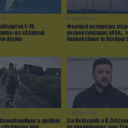
0:02
07.08.2026 | 16:02
οπλισμένα F-16
Φορτηγό μεταφέρει πτερ
ησαν» με ελληνικά
ανεμογεννήτριας αλλά… τ
το Αιγαίο
δυσκολεύουν τα δένδρα! (
7:02
07.08.2026 | 02:02
 Αποκαλύφθηκε ο αριθμός
Στο Βελιγράδι ο Β.Ζελένσ
 εθελοντών που
να αποσπάσουμε τους Σέ