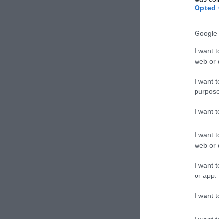
Opted 
ΣΧΟΛΙΑΣΤΕ Τ
Google 
I want t
web or d
I want t
purpose
I want 
I want t
web or d
I want t
or app.
I want t
I want t