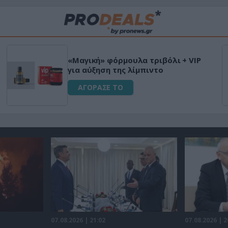
Μεταμόρφωσε τον κήπο σου με το
Ultra Box Μίνι Αλυσοπρίονο με
μπαταρία λιθίου
ΑΓΟΡΑΣΕ ΤΟ
07.08.2026 | 21:02
07.08.2026 | 2