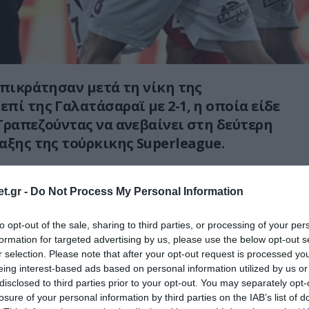
επικράτησαν μετά τη νίκη της
πί της Γαλατάσαραϊ με 2-1, η οποία είδε
Τραπεζούντας να ανεβαίνει στη δεύτερη
αξης της τούρκικης Superleague.
ως της χθεσινής αναμέτρησης δεν ήταν
ά προήλθε με τη λήξη του παιχνιδιού.
t.gr -
Do Not Process My Personal Information
να, με το τελικό σφύριγμα του αγώνα
to opt-out of the sale, sharing to third parties, or processing of your per
formation for targeted advertising by us, please use the below opt-out s
ιαμάχη μεταξύ των παικτών των δύο
r selection. Please note that after your opt-out request is processed y
 κατάσταση να βγαίνει γρήγορα εκτός
eing interest-based ads based on personal information utilized by us or
disclosed to third parties prior to your opt-out. You may separately opt-
losure of your personal information by third parties on the IAB’s list of