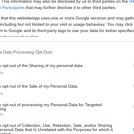
aşananlar 👇
pic.twitter.com/L6IbUnZQW0
. This information may also be disclosed by us to third parties on the
IA
Participants
that may further disclose it to other third parties.
uncuoğlu (@yagosabuncuoglu)
April 4, 2026
 that this website/app uses one or more Google services and may gath
including but not limited to your visit or usage behaviour. You may click 
 to Google and its third-party tags to use your data for below specifi
α φαίνεται να ξεκίνησε ο Αμπντουλκερίμ
ogle consent section.
ης Γαλατασαράι
, ο οποίος αποβλήθηκε με
νη κάρτα και στη συνέχεια ακολούθησαν και
l Data Processing Opt Outs
ροτού επέμβουν οι ψυχραιμότεροι και από
ς και αποσοβήσουν τη σύρραξη.
o opt-out of the Sharing of my personal data.
In
κα ανακοίνωσε τώρα πως θα μελετήσει
εριστατικό και θα επιβάλει τιμωρίες
o opt-out of the Sale of my Personal Data.
In
ενους και των δύο συλλόγων.
to opt-out of processing my Personal Data for Targeted
ου χθεσινού ματς πάντως είναι η
ing.
In
 οποία θα φιλοξενήσει σήμερα στην έδρα της
ι σε περίπτωση που κερδίσει θα μειώσει και
o opt-out of Collection, Use, Retention, Sale, and/or Sharing
ersonal Data that Is Unrelated with the Purposes for which it
ρά της τη διαφορά από τη Γαλατάσαραϊ.
lected.