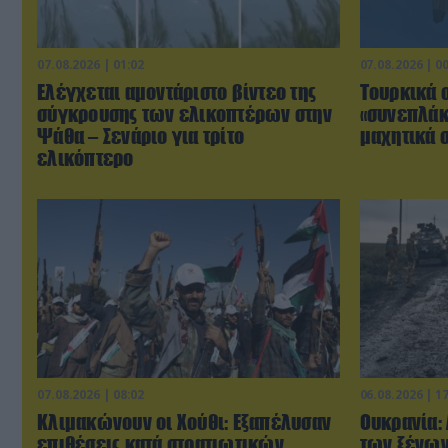
07.08.2026 | 01:02
07.08.2026 | 0
Ελέγχεται αμοντάριστο βίντεο της
Τουρκικά 
σύγκρουσης των ελικοπτέρων στην
«συνεπλάκ
Ψάθα – Σενάριο για τρίτο
μαχητικά σ
ελικόπτερο
07.08.2026 | 08:02
06.08.2026 | 1
Κλιμακώνουν οι Χούθι: Eξαπέλυσαν
Ουκρανία:
επιθέσεις κατά στρατιωτικών
των ξένων