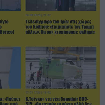
06.08.2026 | 21:02
ύγιο
Τελεσίγραφο του Ιράν στις χώρες
ο
του Κόλπου: «Σταματήστε τον Τραμπ
βίντεο)
αλλιώς θα σας χτυπήσουμε σκληρά»
07.08.2026 | 16:02
κι: «Πρέπει
Κ.Τσίγκας για νέα Canadair DHC-
ρβους από
515: «Θα πετούν τη νύχτα αλλά δεν