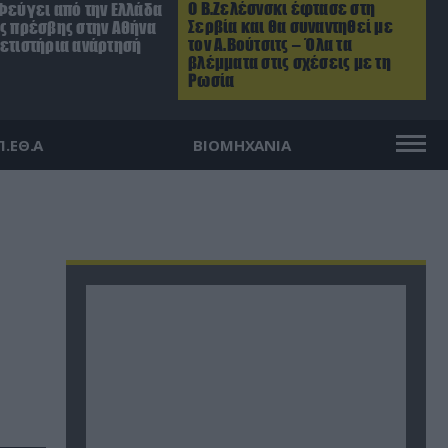
Ο Β.Ζελέσνσκι έφτασε στη
Φεύγει από την Ελλάδα
Σερβία και θα συναντηθεί με
ός πρέσβης στην Αθήνα
τον Α.Βούτσιτς – Όλα τα
ρετιστήρια ανάρτησή
βλέμματα στις σχέσεις με τη
Ρωσία
Π.ΕΘ.Α
ΒΙΟΜΗΧΑΝΙΑ