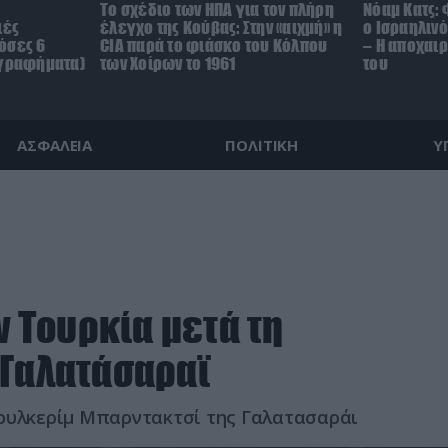
To σχέδιο των ΗΠΑ για τον πλήρη
Νόαμ Κατς: 
ιές
έλεγχο της Κούβας: Στην «αιχμή» η
ο Ισραηλιν
όσες 6
CIA παρά το φιάσκο του Κόλπου
– Η αποχαι
(γραφήματα)
των Χοίρων το 1961
του
ΑΣΦΑΛΕΙΑ
ΠΟΛΙΤΙΚΗ
Υ
ν Τουρκία μετά τη
 Γαλατάσαραϊ
τουλκερίμ Μπαρντακτσί της Γαλατασαράι