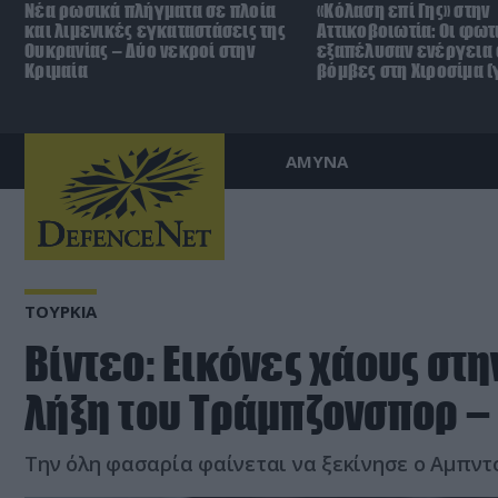
Νέα ρωσικά πλήγματα σε πλοία
«Κόλαση επί Γης» στην
και λιμενικές εγκαταστάσεις της
Αττικοβοιωτία: Οι φωτ
Ουκρανίας – Δύο νεκροί στην
εξαπέλυσαν ενέργεια 
Κριμαία
βόμβες στη Χιροσίμα 
ΑΜΥΝΑ
ΤΟΥΡΚΙΑ
Βίντεο: Εικόνες χάους στη
λήξη του Τράμπζονσπορ –
Την όλη φασαρία φαίνεται να ξεκίνησε ο Αμπν