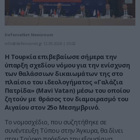
DefenceNet Newsroom
info@defencenet.gr
12.05.2026 | 20:02
Η Τουρκία επιβεβαίωσε σήμερα την
ύπαρξη σχεδίου νόμου για την ενίσχυση
των θαλάσσιων δικαιωμάτων της στο
πλαίσιο του ιδεολογήματος «Γαλάζια
Πατρίδα» (Mavi Vatan) μέσω του οποίου
ζητούν με θράσος τον διαμοιρασμό του
Αιγαίου στον 25ο Μεσημβρινό.
Το νομοσχέδιο, που συζητήθηκε σε
συνέντευξη Τύπου στην Άγκυρα, θα δίνει
στον Τούρκο πρόεδρο την εξουσία να