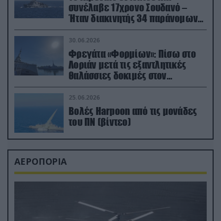
συνέλαβε 17χρονο Σουδανό –
Ήταν διακινητής 34 παράνομων
μεταναστών
30.06.2026
Φρεγάτα «Φορμίων»: Πίσω στο
Λοριάν μετά τις εξαντλητικές
θαλάσσιες δοκιμές στον
απαιτητικό Βισκαϊκό
25.06.2026
Βολές Harpoon από τις μονάδες
του ΠΝ (βίντεο)
ΑΕΡΟΠΟΡΙΑ