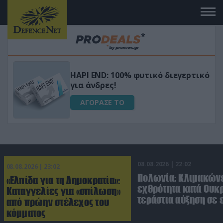
Μεταμόρφωσε τον κήπο σου με το
ικό
Ultra Box Μίνι Αλυσοπρίονο με
μπαταρία λιθίου
ΑΓΟΡΑΣΕ ΤΟ
08.08.2026 | 22:02
08.08.2026 | 23:02
Πολωνία: Κλιμακώνε
«Ελπίδα για τη Δημοκρατία»:
εχθρότητα κατά Ουκ
Καταγγελίες για «σπίλωση»
τεράστια αύξηση σε 
από πρώην στέλεχος του
κόμματος