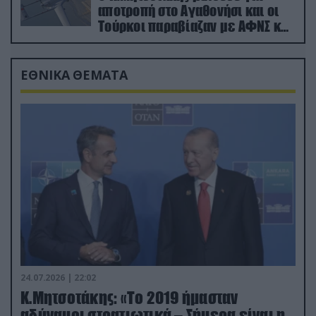
αποτροπή στο Αγαθονήσι και οι
Τούρκοι παραβίαζαν με ΑΦΝΣ και
drone
ΕΘΝΙΚΑ ΘΕΜΑΤΑ
24.07.2026 | 22:02
Κ.Μητσοτάκης: «Το 2019 ήμασταν
αδύναμοι στρατιωτικά – Σήμερα είναι η