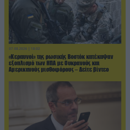
07.08.2026 | 18:02
«Κεραυνοί» της ρωσικής Βοστόκ κατέκαψαν
εξοπλισμό των ΗΠΑ με Ουκρανούς και
Αμερικανούς μισθοφόρους – Δείτε βίντεο