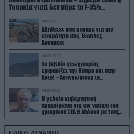
Τουρκία γιατί δεν πήρε τα F-35!»
(βίντεο)
09.07.2026
Αλήθειες που πονάνε για την
ετοιμότητα στις Ένοπλες
Δυνάμεις
08.07.2026
Το βιβλίο γεωγραφίας
εμφανίζει την Κύπρο και στην
Ασία! – Αναγνώρισαν τα
κατεχόμενα; (φωτο)
04.07.2026
Η γελοία κυβερνητική
ανακοίνωση για την γκάφα του
γραφικού ΣΕΑ Θ.Ντόκου με τους
Ρώσους φαρσέρ
ΕΙΔΙΚΕΣ ΔΥΝΑΜΕΙΣ