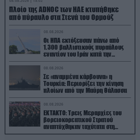
08.08.2026 | 18:02
Πλοίο της ADNOC των ΗΑΕ κτυπήθηκε
από πύραυλο στα Στενά του Ορμούζ
08.08.2026
Οι ΗΠΑ εκτόξευσαν πάνω από
1.300 βαλλιστικούς πυραύλους
εναντίον του Ιράν κατά την
διάρκεια του πολέμου
08.08.2026
Σε «αναμμένα κάρβουνα» η
Τουρκία: Περιορίζει την κίνηση
πλοίων από την Μαύρη Θάλασσα
08.08.2026
ΕΚΤΑΚΤΟ: Τρεις Μεραρχίες του
βορειοκορεατικού Στρατού
αναπτύχθηκαν ταχύτατα στη
Ρωσία