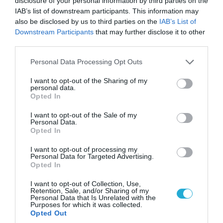
disclosure of your personal information by third parties on the
«Φώτισε» το Κίεβο μετά από χτύπημα με
IAB’s list of downstream participants. This information may
υπερηχητικό 3M22 Zircon: Σοκαρισμένος
also be disclosed by us to third parties on the
IAB’s List of
Ουκρανός κατέγραψε τη στιγμή (βίντεο)
Downstream Participants
that may further disclose it to other
third parties.
Please note that this website/app uses one or more Google
Personal Data Processing Opt Outs
services and may gather and store information including but
not limited to your visit or usage behaviour. You may click to
I want to opt-out of the Sharing of my
personal data.
grant or deny consent to Google and its third-party tags to
Opted In
use your data for below specified purposes in below Google
consent section.
I want to opt-out of the Sale of my
Personal Data.
Opted In
I want to opt-out of processing my
Personal Data for Targeted Advertising.
Opted In
08.08.2026 | 18:02
I want to opt-out of Collection, Use,
Βάσει της τριμερούς συμφωνίας Τουρκίας,
Retention, Sale, and/or Sharing of my
Σ.Αραβίας & Πακιστάν θα πολεμήσουν Ριάντ και
Personal Data that Is Unrelated with the
Purposes for which it was collected.
Ισλαμαμπάντ κατά της Ελλάδας!
Opted Out