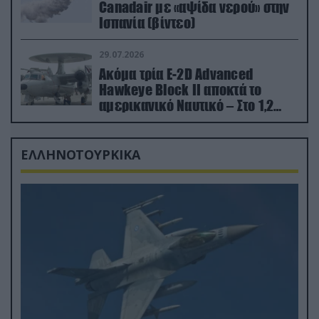
Canadair με «αψίδα νερού» στην
Ισπανία (βίντεο)
29.07.2026
Ακόμα τρία E-2D Advanced
Hawkeye Block II αποκτά το
αμερικανικό Ναυτικό – Στο 1,2
δισ.δολάρια το κόστος
ΕΛΛΗΝΟΤΟΥΡΚΙΚΑ