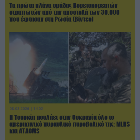
Τα πρώτα πλάνα ομάδας Βορειοκορεατών
στρατιωτών από την αποστολή των 30.000
που έφτασαν στη Ρωσία (βίντεο)
08.08.2026 | 14:02
Η Τουρκία πουλάει στην Ουκρανία όλο το
αμερικανικό πυραυλικό πυροβολικό της: MLRS
και ΑΤΑCMS