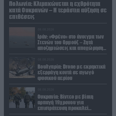
Πολωνία: Κλιμακώνεται η εχθρότητα
κατά Ουκρανών – Η τεράστια αύξηση σε
επιθέσεις
08.08.2026
Ιράν: «Φρένο» στο άνοιγμα των
Στενών του Ορμούζ – Ζητά
αποζημιώσεις και αποχώρηση
των ΗΠΑ
08.08.2026
Βουλγαρία: Drone με εκρηκτικά
εξερράγη κοντά σε αγωγό
φυσικού αερίου
08.08.2026
Ουκρανία: Βίντεο με βίαιη
αρπαγή 19χρονου για
επιστράτευση προκαλεί
αντιδράσεις