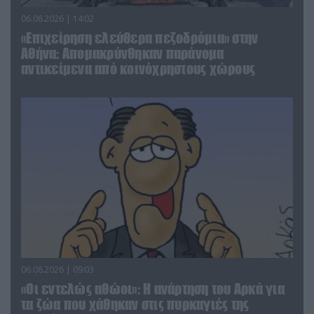
06.08.2026 | 14:02
«Επιχείρηση ελεύθερα πεζοδρόμια» στην
Αθήνα: Απομακρύνθηκαν παράνομα
αντικείμενα από κοινόχρηστους χώρους
06.08.2026 | 09:03
«Οι εντελώς αθώοι»: Η ανάρτηση του Αρκά για
τα ζώα που χάθηκαν στις πυρκαγιές της