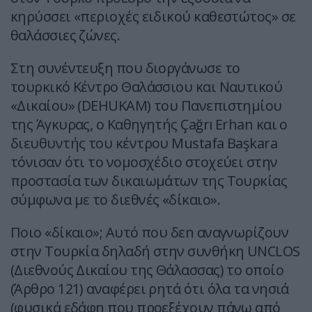
κηρύσσει «περιοχές ειδικού καθεστώτος» σε
θαλάσσιες ζώνες.
Στη συνέντευξη που διοργάνωσε το
τουρκικό Κέντρο Θαλάσσιου και Ναυτικού
«Δικαίου» (DEHUKAM) του Πανεπιστημίου
της Άγκυρας, ο Καθηγητής Çağrı Erhan και ο
διευθυντής του κέντρου Mustafa Başkara
τόνισαν ότι το νομοσχέδιο στοχεύει στην
προστασία των δικαιωμάτων της Τουρκίας
σύμφωνα με το διεθνές «δίκαιο».
Ποιο «δίκαιο»; Αυτό που δεn αναγνωρίζουν
στην Τουρκία δηλαδή στην συνθήκη UNCLOS
(Διεθνούς Δικαίου της Θάλασσας) το οποίο
(Άρθρο 121) αναφέρει ρητά ότι όλα τα νησιά
(φυσικά εδάφη που προεξέχουν πάνω από