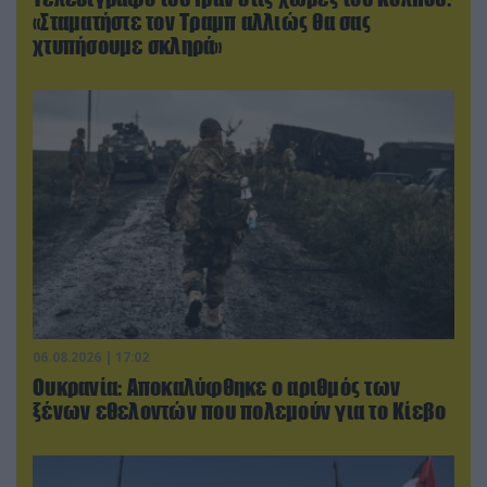
«Σταματήστε τον Τραμπ αλλιώς θα σας
χτυπήσουμε σκληρά»
06.08.2026 | 17:02
Ουκρανία: Αποκαλύφθηκε ο αριθμός των
ξένων εθελοντών που πολεμούν για το Κίεβο