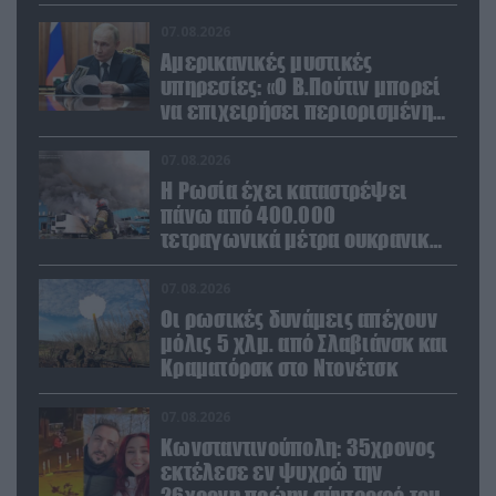
Ουράλια
07.08.2026
Αμερικανικές μυστικές
υπηρεσίες: «Ο Β.Πούτιν μπορεί
να επιχειρήσει περιορισμένη
στρατιωτική επιχείρηση στην
Ευρώπη»
07.08.2026
Η Ρωσία έχει καταστρέψει
πάνω από 400.000
τετραγωνικά μέτρα ουκρανικών
εγκαταστάσεων τον Ιούλιο
07.08.2026
Οι ρωσικές δυνάμεις απέχουν
μόλις 5 χλμ. από Σλαβιάνσκ και
Κραματόρσκ στο Ντονέτσκ
07.08.2026
Κωνσταντινούπολη: 35χρονος
εκτέλεσε εν ψυχρώ την
26χρονη πρώην σύντροφό του