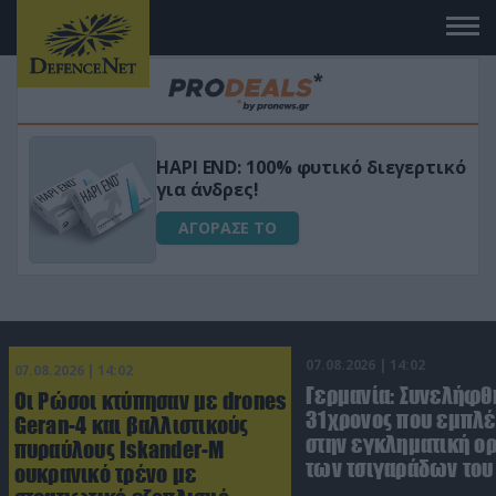
Μεταμόρφωσε τον κήπο σου με το
ικό
Ultra Box Μίνι Αλυσοπρίονο με
μπαταρία λιθίου
ΑΓΟΡΑΣΕ ΤΟ
07.08.2026 | 14:02
07.08.2026 | 14:02
Γερμανία: Συνελήφθ
Οι Ρώσοι κτύπησαν με drones
31χρονος που εμπλέ
Geran-4 και βαλλιστικούς
στην εγκληματική 
πυραύλους Iskander-M
των τσιγαράδων του 
ουκρανικό τρένο με