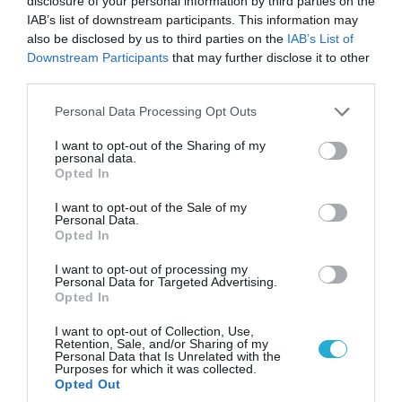
disclosure of your personal information by third parties on the
IAB’s list of downstream participants. This information may
also be disclosed by us to third parties on the
IAB’s List of
Downstream Participants
that may further disclose it to other
third parties.
Please note that this website/app uses one or more Google
Personal Data Processing Opt Outs
06.08.2026 | 14:02
services and may gather and store information including but
«Επιχείρηση ελεύθερα πεζοδρόμια» στην
not limited to your visit or usage behaviour. You may click to
I want to opt-out of the Sharing of my
Αθήνα: Απομακρύνθηκαν παράνομα
personal data.
grant or deny consent to Google and its third-party tags to
Opted In
αντικείμενα από κοινόχρηστους χώρους
use your data for below specified purposes in below Google
consent section.
I want to opt-out of the Sale of my
Personal Data.
Opted In
ΠΟΛΙΤΙΚΗ
I want to opt-out of processing my
Personal Data for Targeted Advertising.
Opted In
I want to opt-out of Collection, Use,
Retention, Sale, and/or Sharing of my
Personal Data that Is Unrelated with the
Purposes for which it was collected.
Opted Out