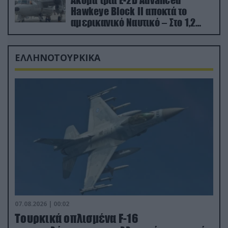
Hawkeye Block II αποκτά το
αμερικανικό Ναυτικό – Στο 1,2
δισ.δολάρια το κόστος
ΕΛΛΗΝΟΤΟΥΡΚΙΚΑ
07.08.2026 | 00:02
Τουρκικά οπλισμένα F-16