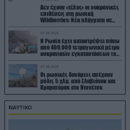
Δεν έχουν «τέλος» οι ουκρανικές
επιθέσεις στη ρωσική
Wildberries: Νέα πλήγματα σε
εγκαταστάσεις στα Ουράλια
07.08.2026
Η Ρωσία έχει καταστρέψει πάνω
από 400.000 τετραγωνικά μέτρα
ουκρανικών εγκαταστάσεων τον
Ιούλιο
07.08.2026
Οι ρωσικές δυνάμεις απέχουν
μόλις 5 χλμ. από Σλαβιάνσκ και
Κραματόρσκ στο Ντονέτσκ
ΝΑΥΤΙΚΟ