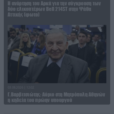
Η ανάρτηση του Αρκά για την σύγκρουση των
δύο ελικοπτέρων Bell 214ST στην Ψάθα
Αττικής (φωτο)
03.08.2026 | 12:02
Γ.Βαρβιτσιώτης: Aύριο στη Μητρόπολη Αθηνών
η κηδεία του πρώην υπουργού