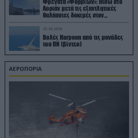
Φρεγάτα «Φορμίων»: Πίσω στο
Λοριάν μετά τις εξαντλητικές
θαλάσσιες δοκιμές στον
απαιτητικό Βισκαϊκό
25.06.2026
Βολές Harpoon από τις μονάδες
του ΠΝ (βίντεο)
ΑΕΡΟΠΟΡΙΑ