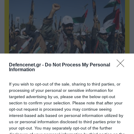
Defencenet.gr -
Do Not Process My Personal
07.08.2026 | 08:02
Information
Κλιμακώνουν οι Χούθι: Eξαπέλυσαν επιθέσεις
κατά στρατιωτικών δυνάμεων στην Υεμένη –
If you wish to opt-out of the sale, sharing to third parties, or
Πλήγματα & στη Σαουδική Αραβία!
processing of your personal or sensitive information for
targeted advertising by us, please use the below opt-out
section to confirm your selection. Please note that after your
opt-out request is processed you may continue seeing
interest-based ads based on personal information utilized by
us or personal information disclosed to third parties prior to
your opt-out. You may separately opt-out of the further