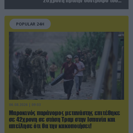
έξω από φαρμακείο (βίντεο)
POPULAR 24H
06.08.2026 | 09:03
Μαροκινός παράνομος μετανάστης επιτέθηκε
σε 42χρονη σε στάση Τραμ στην Ισπανία και
απείλησε ότι θα την κακοποιήσει!