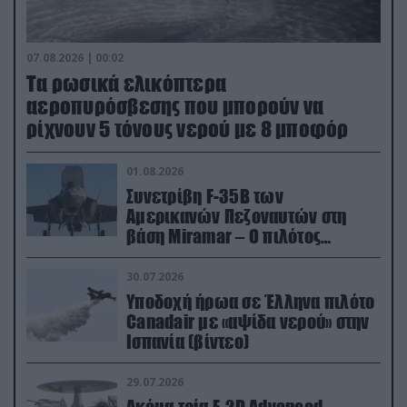
07.08.2026 | 00:02
Τα ρωσικά ελικόπτερα
αεροπυρόσβεσης που μπορούν να
ρίχνουν 5 τόνους νερού με 8 μποφόρ
01.08.2026
Συνετρίβη F-35B των
Αμερικανών Πεζοναυτών στη
βάση Miramar – Ο πιλότος
εκτινάχθηκε εγκαίρως
30.07.2026
Υποδοχή ήρωα σε Έλληνα πιλότο
Canadair με «αψίδα νερού» στην
Ισπανία (βίντεο)
29.07.2026
Ακόμα τρία E-2D Advanced