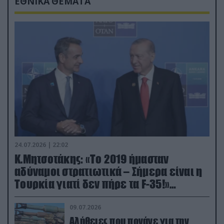
ΕΘΝΙΚΑ ΘΕΜΑΤΑ
24.07.2026 | 22:02
Κ.Μητσοτάκης: «Το 2019 ήμασταν
αδύναμοι στρατιωτικά – Σήμερα είναι η
Τουρκία γιατί δεν πήρε τα F-35!»
(βίντεο)
09.07.2026
Αλήθειες που πονάνε για την