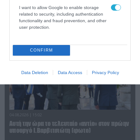
06.08.2026 | 09:03
I want to allow Google to enable storage
«Οι εντελώς αθώοι»: Η ανάρτηση του Αρκά για
related to security, including authentication
τα ζώα που χάθηκαν στις πυρκαγιές της
functionality and fraud prevention, and other
Αττικής (φωτο)
user protection.
CONFIRM
Data Deletion
Data Access
Privacy Policy
04.08.2026 | 15:02
Αυτή την ώρα το τελευταίο «αντίο» στον πρώην
υπουργό Ι.Βαρβιτσιώτη (φωτο)