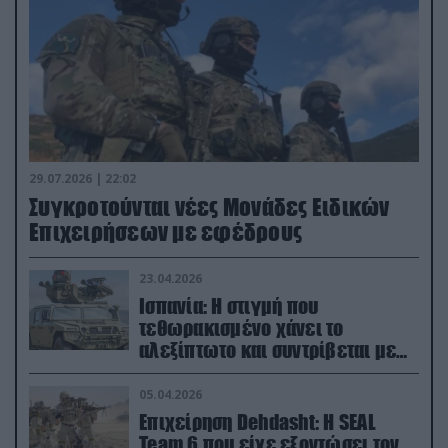
29.07.2026 | 22:02
Συγκροτούνται νέες Μονάδες Ειδικών
Επιχειρήσεων με εφέδρους
23.04.2026
Ισπανία: Η στιγμή που
τεθωρακισμένο χάνει το
αλεξίπτωτο και συντρίβεται με
ορμή στο έδαφος (βίντεο)
05.04.2026
Επιχείρηση Dehdasht: Η SEAL
Team 6 που είχε εξοντώσει τον