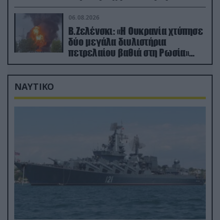
(βίντεο)
06.08.2026
Β.Ζελένσκι: «Η Ουκρανία χτύπησε
δύο μεγάλα διυλιστήρια
πετρελαίου βαθιά στη Ρωσία»
(βίντεο)
ΝΑΥΤΙΚΟ