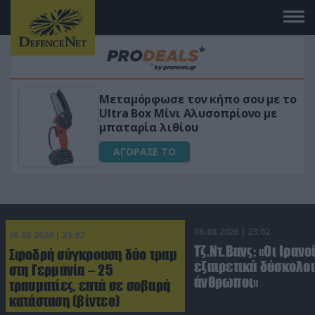
ε το
«Μαγική» φόρμουλα τριβόλι + VIP
ε
για αύξηση της λίμπιντο
ΑΓΟΡΑΣΕ ΤΟ
06.08.2026 | 23:02
06.08.2026 | 23:02
Τζ.Ντ.Βανς: «Οι Ιρανο
Σφοδρή σύγκρουση δύο τραμ
εξαιρετικά δύσκολοι
στη Γερμανία – 25
άνθρωποι»
τραυματίες, επτά σε σοβαρή
κατάσταση (βίντεο)