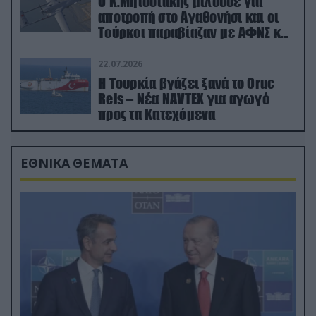
Ο Κ.Μητσοτάκης μιλούσε για
αποτροπή στο Αγαθονήσι και οι
Τούρκοι παραβίαζαν με ΑΦΝΣ και
drone
22.07.2026
Η Τουρκία βγάζει ξανά το Oruc
Reis – Νέα NAVTEX για αγωγό
προς τα Κατεχόμενα
ΕΘΝΙΚΑ ΘΕΜΑΤΑ