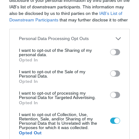
disclosure of your personal information by third parties on the
IAB’s list of downstream participants. This information may
also be disclosed by us to third parties on the
IAB’s List of
05.08.2026 | 22:02
Downstream Participants
that may further disclose it to other
Αδειάζουν το Κραματόρσκ οι Ουκρανοί:
third parties.
Έκτακτη εκκένωση στην πόλη μετά την
αιφνιδιαστική προώθηση των Ρώσων (βίντεο)
Please note that this website/app uses one or more Google
Personal Data Processing Opt Outs
services and may gather and store information including but
not limited to your visit or usage behaviour. You may click to
I want to opt-out of the Sharing of my
personal data.
grant or deny consent to Google and its third-party tags to
Opted In
use your data for below specified purposes in below Google
consent section.
I want to opt-out of the Sale of my
Personal Data.
Opted In
I want to opt-out of processing my
Personal Data for Targeted Advertising.
Opted In
I want to opt-out of Collection, Use,
Retention, Sale, and/or Sharing of my
Personal Data that Is Unrelated with the
06.08.2026 | 17:02
Purposes for which it was collected.
Ουκρανία: Αποκαλύφθηκε ο αριθμός των
Opted Out