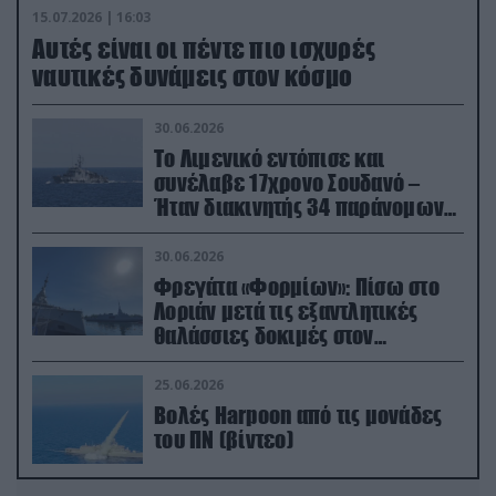
15.07.2026 | 16:03
Aυτές είναι οι πέντε πιο ισχυρές
ναυτικές δυνάμεις στον κόσμο
30.06.2026
Το Λιμενικό εντόπισε και
συνέλαβε 17χρονο Σουδανό –
Ήταν διακινητής 34 παράνομων
μεταναστών
30.06.2026
Φρεγάτα «Φορμίων»: Πίσω στο
Λοριάν μετά τις εξαντλητικές
θαλάσσιες δοκιμές στον
απαιτητικό Βισκαϊκό
25.06.2026
Βολές Harpoon από τις μονάδες
του ΠΝ (βίντεο)