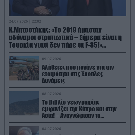
24.07.2026 | 22:02
Κ.Μητσοτάκης: «Το 2019 ήμασταν
αδύναμοι στρατιωτικά – Σήμερα είναι η
Τουρκία γιατί δεν πήρε τα F-35!»
(βίντεο)
09.07.2026
Αλήθειες που πονάνε για την
ετοιμότητα στις Ένοπλες
Δυνάμεις
08.07.2026
Το βιβλίο γεωγραφίας
εμφανίζει την Κύπρο και στην
Ασία! – Αναγνώρισαν τα
κατεχόμενα; (φωτο)
04.07.2026