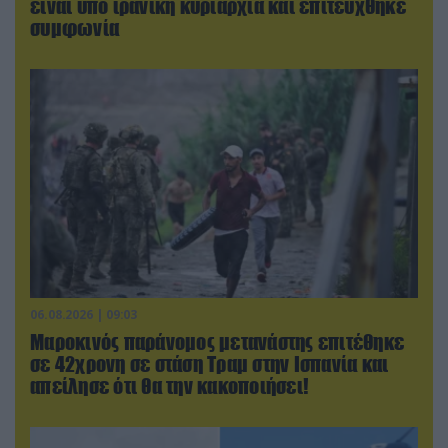
είναι υπό ιρανική κυριαρχία και επιτεύχθηκε
συμφωνία
06.08.2026 | 09:03
Μαροκινός παράνομος μετανάστης επιτέθηκε
σε 42χρονη σε στάση Τραμ στην Ισπανία και
απείλησε ότι θα την κακοποιήσει!