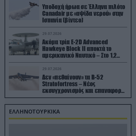
Υποδοχή ήρωα σε Έλληνα πιλότο
Canadair με «αψίδα νερού» στην
Ισπανία (βίντεο)
29.07.2026
Ακόμα τρία E-2D Advanced
Hawkeye Block II αποκτά το
αμερικανικό Ναυτικό – Στο 1,2
δισ.δολάρια το κόστος
29.07.2026
Δεν «πεθαίνουν» τα Β-52
Stratofortress – Νέος
εκσυγχρονισμός και επαναφορά
από τα «νεκροταφεία»
ΕΛΛΗΝΟΤΟΥΡΚΙΚΑ