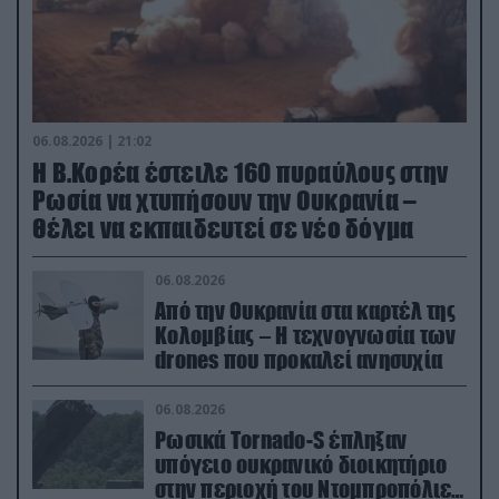
06.08.2026 | 21:02
Η Β.Κορέα έστειλε 160 πυραύλους στην
Ρωσία να χτυπήσουν την Ουκρανία –
Θέλει να εκπαιδευτεί σε νέο δόγμα
06.08.2026
Από την Ουκρανία στα καρτέλ της
Κολομβίας – Η τεχνογνωσία των
drones που προκαλεί ανησυχία
06.08.2026
Ρωσικά Tornado-S έπληξαν
υπόγειο ουκρανικό διοικητήριο
στην περιοχή του Ντομπροπόλιε