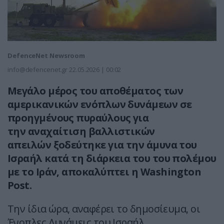
DefenceNet Newsroom
info@defencenet.gr
22.05.2026 | 00:02
Μεγάλο μέρος του αποθέματος των
αμερικανικών ενόπλων δυνάμεων σε
προηγμένους πυραύλους για
την αναχαίτιση βαλλιστικών
απειλών ξοδεύτηκε για την άμυνα του
Ισραήλ κατά τη διάρκεια του του πολέμου
με το Ιράν, αποκαλύπτει η Washington
Post.
Την ίδια ώρα, αναφέρει το δημοσίευμα, οι
Ένοπλες Δυνάμεις του Ισραήλ