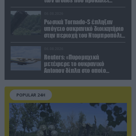
ανησυχία
06.08.2026
Ρωσικά Tornado-S έπληξαν
υπόγειο ουκρανικό διοικητήριο
στην περιοχή του Ντομπροπόλιε
(βίντεο)
06.08.2026
Reuters: «Πυρομαχικά
μετέφερε το ουκρανικό
Antonov δίπλα στο οποίο
βρέθηκε το drone στη Λειψία»
POPULAR 24H