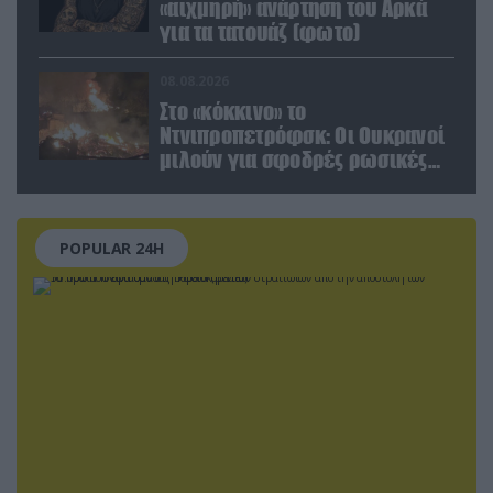
«αιχμηρή» ανάρτηση του Αρκά
για τα τατουάζ (φωτο)
08.08.2026
Στο «κόκκινο» το
Ντνιπροπετρόφσκ: Οι Ουκρανοί
μιλούν για σφοδρές ρωσικές
επιθέσεις σε όλη την
επικράτεια
POPULAR 24H