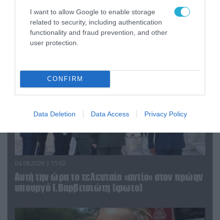
«Οι εντελώς αθώοι»: Η ανάρτηση του Αρκά για
τα ζώα που χάθηκαν στις πυρκαγιές της
I want to allow Google to enable storage
Αττικής (φωτο)
related to security, including authentication
functionality and fraud prevention, and other
user protection.
CONFIRM
Data Deletion
Data Access
Privacy Policy
04.08.2026 | 15:02
Αυτή την ώρα το τελευταίο «αντίο» στον πρώην
υπουργό Ι.Βαρβιτσιώτη (φωτο)