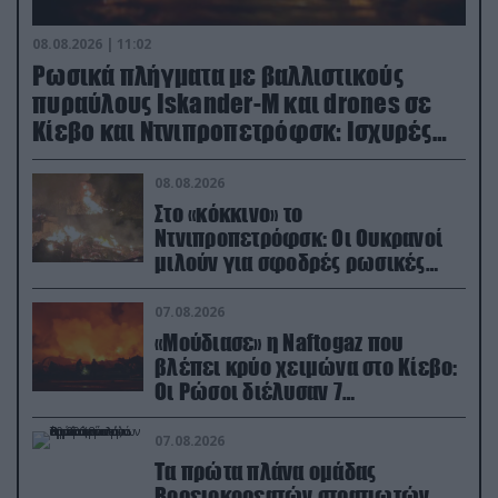
08.08.2026 | 11:02
Ρωσικά πλήγματα με βαλλιστικούς
πυραύλους Iskander-M και drones σε
Κίεβο και Ντνιπροπετρόφσκ: Ισχυρές
εκρήξεις
08.08.2026
Στο «κόκκινο» το
Ντνιπροπετρόφσκ: Οι Ουκρανοί
μιλούν για σφοδρές ρωσικές
επιθέσεις σε όλη την επικράτεια
07.08.2026
«Μούδιασε» η Naftogaz που
βλέπει κρύο χειμώνα στο Κίεβο:
Οι Ρώσοι διέλυσαν 7
εγκαταστάσεις του ουκρανικού
κολοσσού!
07.08.2026
Τα πρώτα πλάνα ομάδας
Βορειοκορεατών στρατιωτών