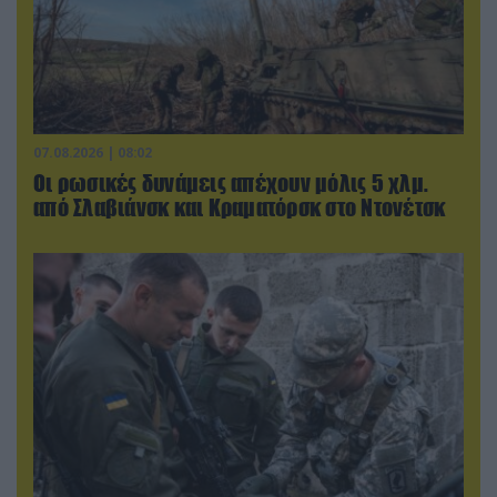
07.08.2026 | 08:02
Οι ρωσικές δυνάμεις απέχουν μόλις 5 χλμ.
από Σλαβιάνσκ και Κραματόρσκ στο Ντονέτσκ