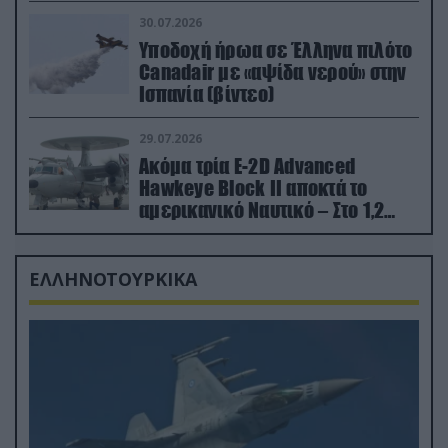
εκτινάχθηκε εγκαίρως
30.07.2026
Υποδοχή ήρωα σε Έλληνα πιλότο
Canadair με «αψίδα νερού» στην
Ισπανία (βίντεο)
29.07.2026
Ακόμα τρία E-2D Advanced
Hawkeye Block II αποκτά το
αμερικανικό Ναυτικό – Στο 1,2
δισ.δολάρια το κόστος
ΕΛΛΗΝΟΤΟΥΡΚΙΚΑ