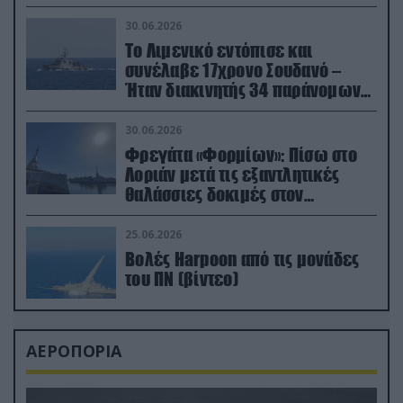
30.06.2026
Το Λιμενικό εντόπισε και
συνέλαβε 17χρονο Σουδανό –
Ήταν διακινητής 34 παράνομων
μεταναστών
30.06.2026
Φρεγάτα «Φορμίων»: Πίσω στο
Λοριάν μετά τις εξαντλητικές
θαλάσσιες δοκιμές στον
απαιτητικό Βισκαϊκό
25.06.2026
Βολές Harpoon από τις μονάδες
του ΠΝ (βίντεο)
ΑΕΡΟΠΟΡΙΑ