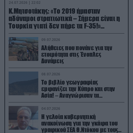
24.07.2026 | 22:02
Κ.Μητσοτάκης: «Το 2019 ήμασταν
αδύναμοι στρατιωτικά – Σήμερα είναι η
Τουρκία γιατί δεν πήρε τα F-35!»
(βίντεο)
09.07.2026
Αλήθειες που πονάνε για την
ετοιμότητα στις Ένοπλες
Δυνάμεις
08.07.2026
Το βιβλίο γεωγραφίας
εμφανίζει την Κύπρο και στην
Ασία! – Αναγνώρισαν τα
κατεχόμενα; (φωτο)
04.07.2026
Η γελοία κυβερνητική
ανακοίνωση για την γκάφα του
γραφικού ΣΕΑ Θ.Ντόκου με τους