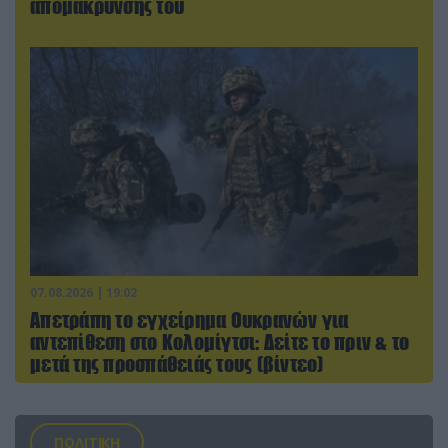
απομάκρυνσής του
07.08.2026 | 19:02
Απετράπη το εγχείρημα Ουκρανών για
αντεπίθεση στο Κολομίγτσι: Δείτε το πριν & το
μετά της προσπάθειάς τους (βίντεο)
ΠΟΛΙΤΙΚΗ