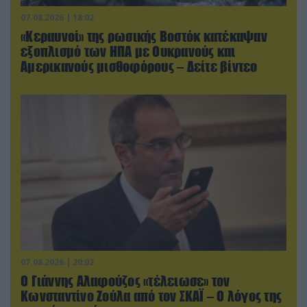
07.08.2026 | 18:02
«Κεραυνοί» της ρωσικής Βοστόκ κατέκαψαν
εξοπλισμό των ΗΠΑ με Ουκρανούς και
Αμερικανούς μισθοφόρους – Δείτε βίντεο
07.08.2026 | 20:02
Ο Γιάννης Αλαφούζος «τέλειωσε» τον
Κωνσταντίνο Ζούλα από τον ΣΚΑΪ – Ο λόγος της