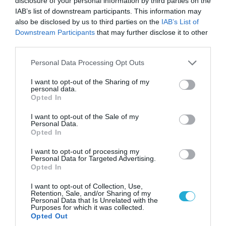
disclosure of your personal information by third parties on the
IAB’s list of downstream participants. This information may
also be disclosed by us to third parties on the
IAB’s List of
Downstream Participants
that may further disclose it to other
third parties.
Please note that this website/app uses one or more Google
Personal Data Processing Opt Outs
services and may gather and store information including but
07.08.2026 | 20:02
not limited to your visit or usage behaviour. You may click to
I want to opt-out of the Sharing of my
personal data.
Ο Γιάννης Αλαφούζος «τέλειωσε» τον
grant or deny consent to Google and its third-party tags to
Opted In
Κωνσταντίνο Ζούλα από τον ΣΚΑΪ – Ο λόγος της
use your data for below specified purposes in below Google
απομάκρυνσής του
consent section.
I want to opt-out of the Sale of my
Personal Data.
Opted In
I want to opt-out of processing my
Personal Data for Targeted Advertising.
Opted In
I want to opt-out of Collection, Use,
Retention, Sale, and/or Sharing of my
Personal Data that Is Unrelated with the
Purposes for which it was collected.
Opted Out