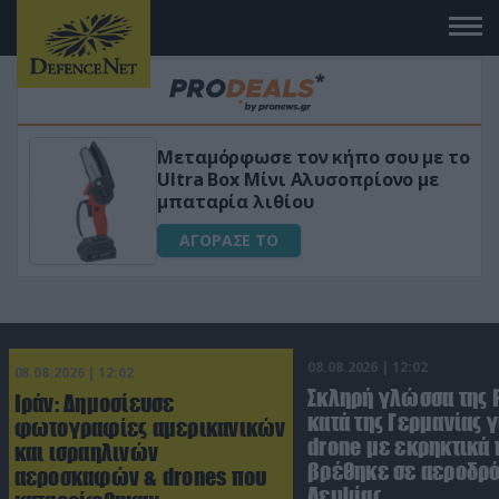
 το
«Μαγική» φόρμουλα τριβόλι + VIP
για αύξηση της λίμπιντο
ΑΓΟΡΑΣΕ ΤΟ
08.08.2026 | 12:02
08.08.2026 | 12:02
Σκληρή γλώσσα της 
Ιράν: Δημοσίευσε
κατά της Γερμανίας γ
φωτογραφίες αμερικανικών
drone με εκρηκτικά
και ισραηλινών
βρέθηκε σε αεροδρό
αεροσκαφών & drones που
Λειψίας