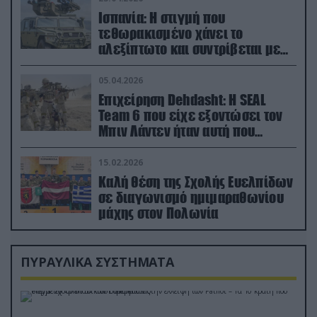
Ισπανία: Η στιγμή που
τεθωρακισμένο χάνει το
αλεξίπτωτο και συντρίβεται με
ορμή στο έδαφος (βίντεο)
05.04.2026
Επιχείρηση Dehdasht: Η SEAL
Team 6 που είχε εξοντώσει τον
Μπιν Λάντεν ήταν αυτή που
διέσωσε τον πιλότο του F-15
15.02.2026
Καλή θέση της Σχολής Ευελπίδων
σε διαγωνισμό ημιμαραθωνίου
μάχης στον Πολωνία
ΠΥΡΑΥΛΙΚΑ ΣΥΣΤΗΜΑΤΑ