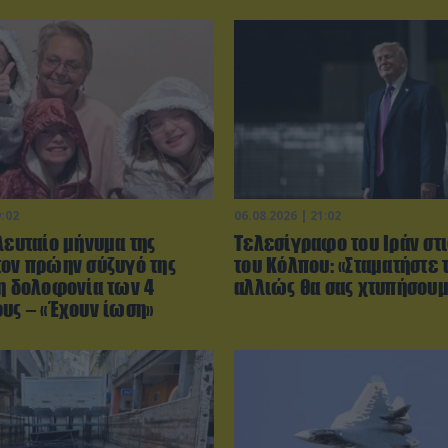
9:02
06.08.2026 | 21:02
λευταίο μήνυμα της
Τελεσίγραφο του Ιράν στ
τον πρώην σύζυγό της
του Κόλπου: «Σταματήστε 
τη δολοφονία των 4
αλλιώς θα σας χτυπήσου
ους – «Έχουν ίωση»