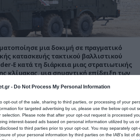
γματοποίησε μια δοκιμή σε πραγματικό
ικής κατασκευής τακτικού βαλλιστικού
der-E κατά τη διάρκεια μιας στρατιωτικής
ς κλίμακας, μια σημαντική επίδειξη των
υνατοτήτων της στην επίτευξη επιθέσεων
t.gr -
Do Not Process My Personal Information
ής εμβέλειας.
to opt-out of the sale, sharing to third parties, or processing of your per
 conducts live fire test of the Russian made
formation for targeted advertising by us, please use the below opt-out s
er-E during a major military exercise.
r selection. Please note that after your opt-out request is processed y
eing interest-based ads based on personal information utilized by us or
disclosed to third parties prior to your opt-out. You may separately opt-
sion ballistic missile system showcased rapid
losure of your personal information by third parties on the IAB’s list of
 and long range strike power. Algeria is believed