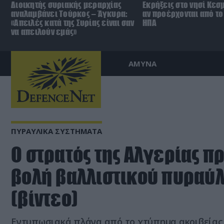
Διοικητής συριακής μεραρχίας
Εκρήξεις στο νησί Κεσ
αναλαμβάνει Τούρκος – Άγκυρα:
αν προέρχονται από το 
«Απειλές κατά της Συρίας είναι σαν
ΗΠΑ
να απειλούν εμάς»
ΑΜΥΝΑ
ΠΥΡΑΥΛΙΚΑ ΣΥΣΤΗΜΑΤΑ
Ο στρατός της Αλγερίας 
βολή βαλλιστικού πυραύλ
(βίντεο)
Εντυπωσιακά πλάνα από το χτύπημα ακριβείας