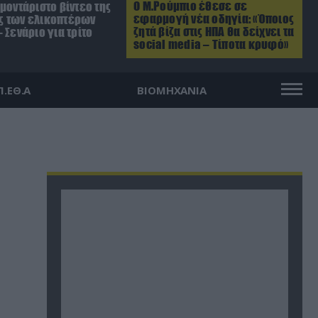
Ο Μ.Ρούμπιο έθεσε σε
μοντάριστο βίντεο της
εφαρμογή νέα οδηγία: «Όποιος
 των ελικοπτέρων
ζητά βίζα στις ΗΠΑ θα δείχνει τα
 Σενάριο για τρίτο
social media – Τίποτα κρυφό»
Π.ΕΘ.Α
ΒΙΟΜΗΧΑΝΙΑ