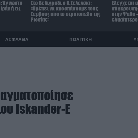
μ: Άγνωστο
Στο Βελιγράδι ο Β.Ζελένσκι:
Ελέγχεται α
Ιράν ή τις
«Πρέπει να αποσπάσουμε τους
σύγκρουσης
Σέρβους από το στρατόπεδο της
στην Ψάθα –
Ρωσίας»
ελικόπτερο
ΑΣΦΑΛΕΙΑ
ΠΟΛΙΤΙΚΗ
Υ
πραγματοποίησε
ου Iskander-E