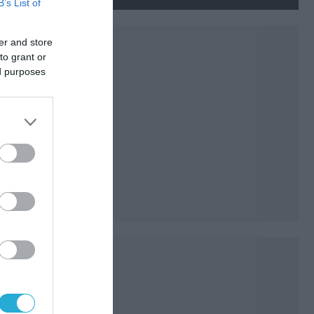
νεκρούς και τραυματίες
B’s List of
(βίντεο)
er and store
to grant or
ed purposes