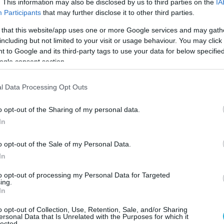
. This information may also be disclosed by us to third parties on the
IA
te around 48 launchers and nearly 200…
Participants
that may further disclose it to other third parties.
pic.twitter.com/QlJph8JNO8
 that this website/app uses one or more Google services and may gath
including but not limited to your visit or usage behaviour. You may click 
ce Index (@Defence_Index)
May 8, 2026
 to Google and its third-party tags to use your data for below specifi
ogle consent section.
εται ότι πραγματοποιήθηκε στο πλαίσιο μιας
ής εκπαιδευτικής άσκησης που αποσκοπούσε
l Data Processing Opt Outs
 της ετοιμότητας της Αλγερίας και στην
ηγμένων πυραυλικών συστημάτων στο
o opt-out of the Sharing of my personal data.
In
ης δόγμα.
o opt-out of the Sale of my Personal Data.
In
to opt-out of processing my Personal Data for Targeted
ing.
In
o opt-out of Collection, Use, Retention, Sale, and/or Sharing
ersonal Data that Is Unrelated with the Purposes for which it
lected.