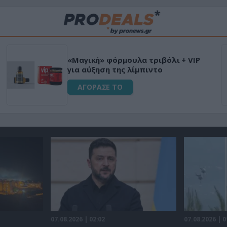
Φριτέζα Αέρος 8Lt με
 τριβόλι + VIP
έλεγχο για Υγιεινό Μ
πιντο
Χωρίς Λάδι 1650W
ΑΓΟΡΑΣΕ ΤΟ
07.08.2026 | 02:02
07.08.2026 | 0