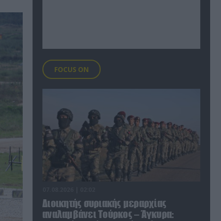
FOCUS ON
07.08.2026 | 02:02
Διοικητής συριακής μεραρχίας
αναλαμβάνει Τούρκος – Άγκυρα: