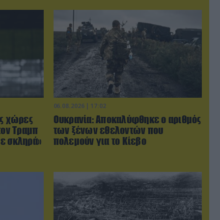
06.08.2026 | 17:02
ις χώρες
Ουκρανία: Αποκαλύφθηκε ο αριθμός
τον Τραμπ
των ξένων εθελοντών που
με σκληρά»
πολεμούν για το Κίεβο