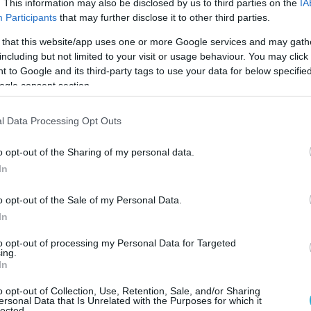
. This information may also be disclosed by us to third parties on the
IA
Participants
that may further disclose it to other third parties.
όψη την επιδείνωση της κατάστασης στον
 that this website/app uses one or more Google services and may gath
ας, η Ελβετία πρέπει να είναι σε θέση να
including but not limited to your visit or usage behaviour. You may click 
»
απέναντι σε τέτοιου είδους επιθέσεις,
 to Google and its third-party tags to use your data for below specifi
υργείο.
ogle consent section.
πίσης ότι «ένα δεύτερο σύστημα θα επέτρεπε
l Data Processing Opt Outs
άρτηση από έναν και μόνο προμηθευτή».
o opt-out of the Sharing of my personal data.
ίου, η ελβετική κυβέρνηση είχε ανακοινώσει
In
 να εξετάσει την αγορά ενός επιπλέον
o opt-out of the Sale of my Personal Data.
αεροπορικής άμυνας μεγάλου βεληνεκούς,
In
 ευρωπαϊκής κατασκευής.
Το σύστημα αυτό
ε συμπληρωματικά προς το Patriot, η
to opt-out of processing my Personal Data for Targeted
ing.
υ είχε αποφασιστεί το 2021 και για το
In
έρηση παράδοσης είχε εκτιμηθεί τον
o opt-out of Collection, Use, Retention, Sale, and/or Sharing
Βέρνη σε τέσσερα έως πέντε χρόνια.
ersonal Data that Is Unrelated with the Purposes for which it
lected.