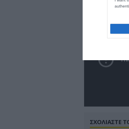
επειδή προέχει 
authenti
ΣΧΟΛΙΑΣΤΕ Τ