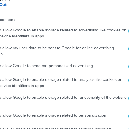
Out
 πάντως ανέφερε ότι εμμένει στην αρχική
αποκτήσει το σύστημα Patriot, παρά τις
consents
Εξήγησε ότι
«λόγω της κατάστασης ασφαλείας»,
o allow Google to enable storage related to advertising like cookies on
 μπορεί να εξετάσει το ενδεχόμενο διακοπής
evice identifiers in apps.
μματος προμήθειας χωρίς να διαθέτει ένα
στασης» και, επιπλέον, «θα ήταν δύσκολο να
o allow my user data to be sent to Google for online advertising
s.
τος που θα συνεπαγόταν μια τέτοια διακοπή».
ι πληρωμές για την αγορά του συστήματος
to allow Google to send me personalized advertising.
ουν, ώστε το έργο να προχωρήσει με τη
ή καθυστέρηση και χωρίς υπερβολικό πρόσθετο
o allow Google to enable storage related to analytics like cookies on
evice identifiers in apps.
o allow Google to enable storage related to functionality of the website
αναστείλει αυτές τις πληρωμές το περασμένο
ρώντας ότι το χρονοδιάγραμμα παράδοσης
atriot είχε γίνει «αβέβαιο», μετά την
o allow Google to enable storage related to personalization.
 Ηνωμένων Πολιτειών ότι θα καθυστερήσει
o allow Google to enable storage related to security, including