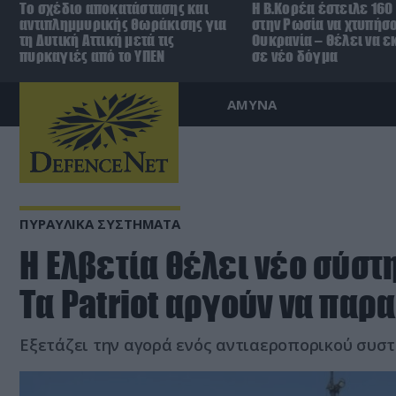
Το σχέδιο αποκατάστασης και
Η Β.Κορέα έστειλε 16
αντιπλημμυρικής θωράκισης για
στην Ρωσία να χτυπήσο
τη Δυτική Αττική μετά τις
Ουκρανία – Θέλει να ε
πυρκαγιές από το ΥΠΕΝ
σε νέο δόγμα
ΑΜΥΝΑ
ΠΥΡΑΥΛΙΚΑ ΣΥΣΤΗΜΑΤΑ
Η Ελβετία θέλει νέο σύστ
Τα Patriot αργούν να παρ
Εξετάζει την αγορά ενός αντιαεροπορικού συστ