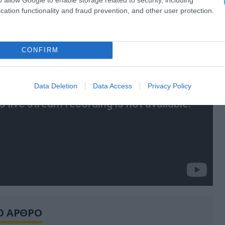
η στήριξη της Ουκρανίας.
cation functionality and fraud prevention, and other user protection.
CONFIRM
Data Deletion
Data Access
Privacy Policy
Ο ΑΡΘΡΟ