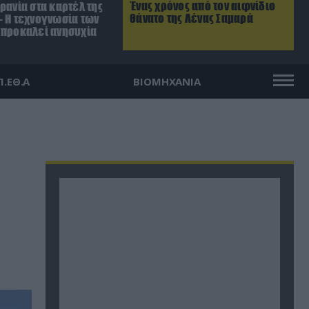
Ένας χρόνος από τον αιφνίδιο
ρανία στα καρτέλ της
θάνατο της Λένας Σαμαρά
– Η τεχνογνωσία των
 προκαλεί ανησυχία
Π.ΕΘ.Α
ΒΙΟΜΗΧΑΝΙΑ