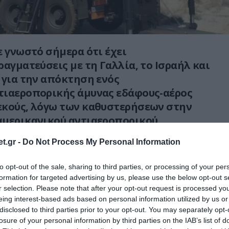
ε γνωστό σήμερα ότι έχει
ραγματεύσεις με τη Γαλλία, το Ισραήλ και
 για την απόκτηση ενός
τιαεροπορικής άμυνας εδάφους-αέρος
εκούς, λόγω των καθυστερήσεων στην
αμερικανικού αντιαεροπορικού
riot.
t.gr -
Do Not Process My Personal Information
 υπουργείο Άμυνας «ξεκινά συμβατικές
to opt-out of the sale, sharing to third parties, or processing of your per
ς με Γάλλους, Ισραηλινούς και Νοτιοκορεάτες
formation for targeted advertising by us, please use the below opt-out s
ε σκοπό την απόκτηση ενός επιπλέον
r selection. Please note that after your opt-out request is processed y
οποίο θα επέτρεπε την ταχεία ενίσχυση της
eing interest-based ads based on personal information utilized by us or
disclosed to third parties prior to your opt-out. You may separately opt-
πιθέσεων εξ αποστάσεως», ανέφερε στην
losure of your personal information by third parties on the IAB’s list of