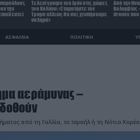
0 πυραύλους
Τελεσίγραφο του Ιράν στις χώρες
Από την Ουκ
υν την
του Κόλπου: «Σταματήστε τον
Κολομβίας 
κπαιδευτεί
Τραμπ αλλιώς θα σας χτυπήσουμε
drones που
σκληρά»
ΑΣΦΑΛΕΙΑ
ΠΟΛΙΤΙΚΗ
Υ
ημα αεράμυνας –
αδοθούν
ήματος από τη Γαλλία, το Ισραήλ ή τη Νότια Κορέα