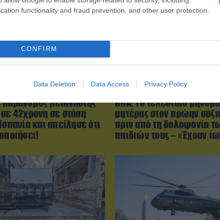
cation functionality and fraud prevention, and other user protection.
CONFIRM
Data Deletion
Data Access
Privacy Policy
9:03
06.08.2026 | 09:02
 παράνομος μετανάστης
ΗΠΑ: Το τελευταίο μήνυμα
 σε 42χρονη σε στάση
μητέρας στον πρώην σύζυ
Ισπανία και απείλησε ότι
πριν από τη δολοφονία τ
οποιήσει!
παιδιών τους – «Έχουν ί