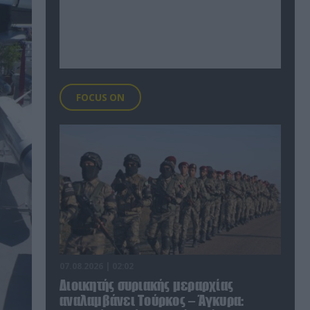
FOCUS ON
07.08.2026 | 02:02
Διοικητής συριακής μεραρχίας
αναλαμβάνει Τούρκος – Άγκυρα: