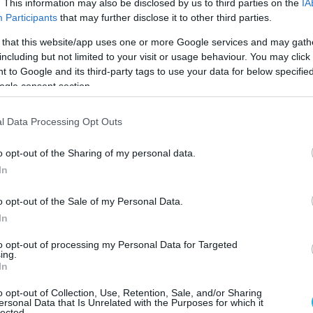
. This information may also be disclosed by us to third parties on the
IA
Participants
that may further disclose it to other third parties.
ες βόμβες έχουν ικανότητα χρήσης
 that this website/app uses one or more Google services and may gath
including but not limited to your visit or usage behaviour. You may click 
φαλών και όταν κάνει χρήση
 to Google and its third-party tags to use your data for below specifi
 αγγίζει τα 70χλμ εμβέλεια.
ogle consent section.
l Data Processing Opt Outs
Ο ΑΡΘΡΟ
o opt-out of the Sharing of my personal data.
In
o opt-out of the Sale of my Personal Data.
In
to opt-out of processing my Personal Data for Targeted
ing.
In
o opt-out of Collection, Use, Retention, Sale, and/or Sharing
ersonal Data that Is Unrelated with the Purposes for which it
lected.