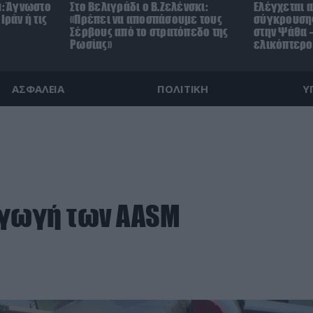
μ: Άγνωστο
Στο Βελιγράδι ο Β.Ζελένσκι:
Ελέγχεται α
Ιράν ή τις
«Πρέπει να αποσπάσουμε τους
σύγκρουσης
Σέρβους από το στρατόπεδο της
στην Ψάθα –
Ρωσίας»
ελικόπτερο
ΑΣΦΑΛΕΙΑ
ΠΟΛΙΤΙΚΗ
Υ
αγωγή των AASM