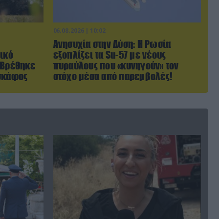
06.08.2026 | 10:02
Ανησυχία στην Δύση: H Ρωσία
ικό
εξοπλίζει τα Su-57 με νέους
 Βρέθηκε
πυραύλους που «κυνηγούν» τον
οσκάφος
στόχο μέσα από παρεμβολές!