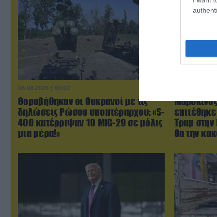
authenti
06.08.2026 | 00:02
06.08.2026 | 0
Θορυβήθηκαν οι Ουκρανοί με τις
Μαροκινός
δηλώσεις Ρώσου υποπτέραρχου: «S-
επιτέθηκε
400 κατέρριψαν 10 MiG-29 σε μόλις
Τραμ στην 
μια μέρα!»
θα την κακ