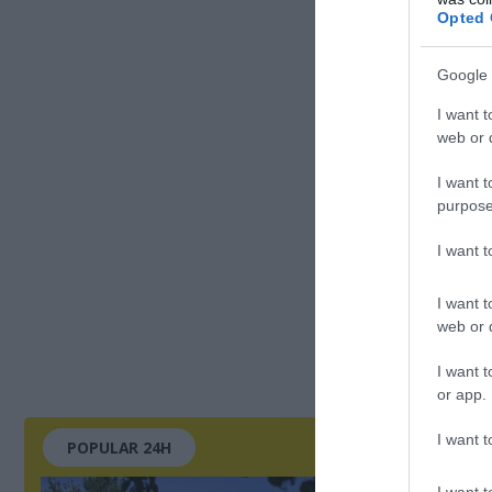
Opted 
Google 
I want t
web or d
I want t
purpose
I want 
I want t
web or d
I want t
or app.
I want t
POPULAR 24H
I want t