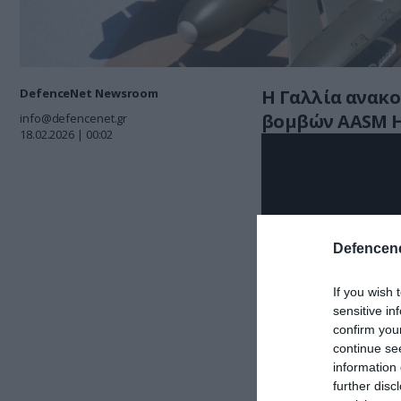
DefenceNet Newsroom
Η Γαλλία ανακο
βομβών AASM H
info@defencenet.gr
18.02.2026 | 00:02
Defencene
If you wish 
sensitive in
confirm you
continue se
information 
further disc