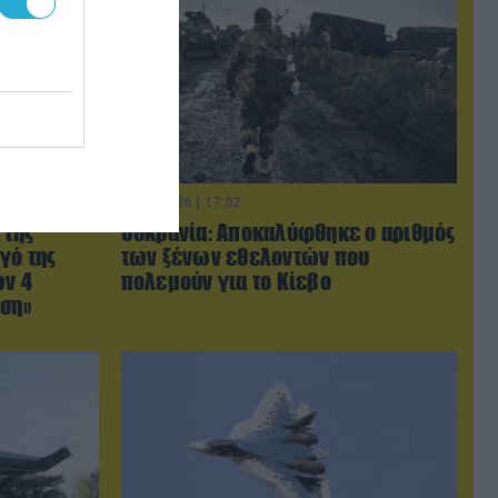
06.08.2026 | 17:02
 της
Ουκρανία: Αποκαλύφθηκε ο αριθμός
γό της
των ξένων εθελοντών που
ων 4
πολεμούν για το Κίεβο
ωση»