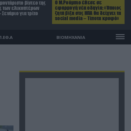
Ο Μ.Ρούμπιο έθεσε σε
μοντάριστο βίντεο της
εφαρμογή νέα οδηγία: «Όποιος
 των ελικοπτέρων
ζητά βίζα στις ΗΠΑ θα δείχνει τα
 Σενάριο για τρίτο
social media – Τίποτα κρυφό»
Π.ΕΘ.Α
ΒΙΟΜΗΧΑΝΙΑ