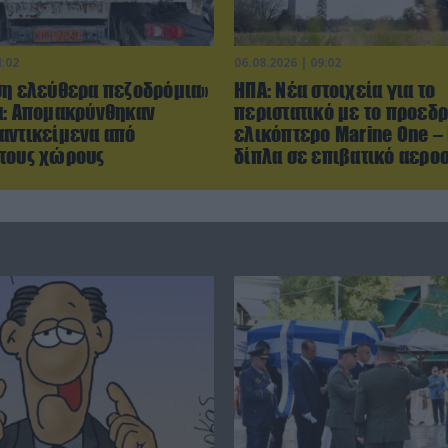
4:02
06.08.2026 | 09:02
ση ελεύθερα πεζοδρόμια»
ΗΠΑ: Nέα στοιχεία για το
α: Απομακρύνθηκαν
περιστατικό με το προεδρ
αντικείμενα από
ελικόπτερο Marine One –
τους χώρους
δίπλα σε επιβατικό αερ