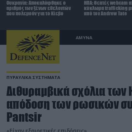
Ουκρανία: Αποκαλύφθηκε ο
ΗΠΑ: Θεατές webcam 
αριθμός των ξένων εθελοντών
κύκλωμα trafficking 
που πολεμούν για το Κίεβο
από τον Andrew Tate
ΑΜΥΝΑ
ΠΥΡΑΥΛΙΚΑ ΣΥΣΤΗΜΑΤΑ
Διθυραμβικά σχόλια των Η
απόδοση των ρωσικών σ
Pantsir
«Είχαν εξαιρετικές επιδόσεις»