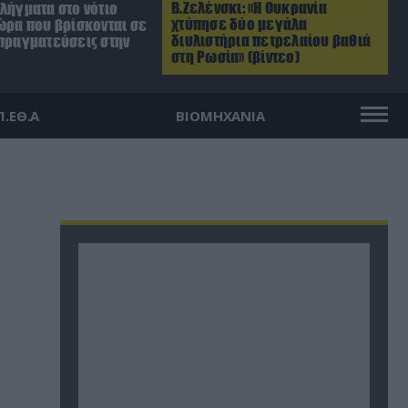
Β.Ζελένσκι: «Η Ουκρανία
λήγματα στο νότιο
χτύπησε δύο μεγάλα
ώρα που βρίσκονται σε
διυλιστήρια πετρελαίου βαθιά
απραγματεύσεις στην
στη Ρωσία» (βίντεο)
Π.ΕΘ.Α
ΒΙΟΜΗΧΑΝΙΑ