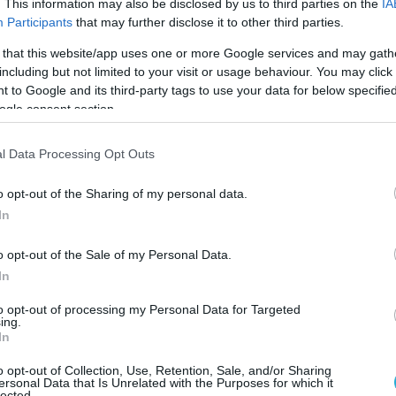
. This information may also be disclosed by us to third parties on the
IA
ercepting Iranian attacks. 🇦🇪🇷🇺
Participants
that may further disclose it to other third parties.
cases the Pantsir-S1 in active duty, confirming
 that this website/app uses one or more Google services and may gath
including but not limited to your visit or usage behaviour. You may click 
ncy within the National Defense network during
 to Google and its third-party tags to use your data for below specifi
alations.
pic.twitter.com/oWhwsbyglN
ogle consent section.
aNews 🇷🇺 (@mog_russEN)
May 8, 2026
l Data Processing Opt Outs
αι ιδιαίτερη αναφορά στο ότι ενσωματώνει και
o opt-out of the Sharing of my personal data.
ηνές καταρρίψεις drone.
In
o opt-out of the Sale of my Personal Data.
In
to opt-out of processing my Personal Data for Targeted
ing.
In
o opt-out of Collection, Use, Retention, Sale, and/or Sharing
ersonal Data that Is Unrelated with the Purposes for which it
lected.