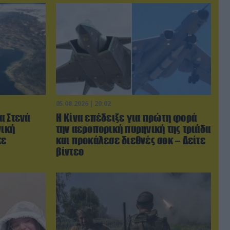
05.08.2026 | 20:02
α Στενά
Η Κίνα επέδειξε για πρώτη φορά
νική
την αεροπορική πυρηνική της τριάδα
κε
και προκάλεσε διεθνές σοκ – Δείτε
βίντεο