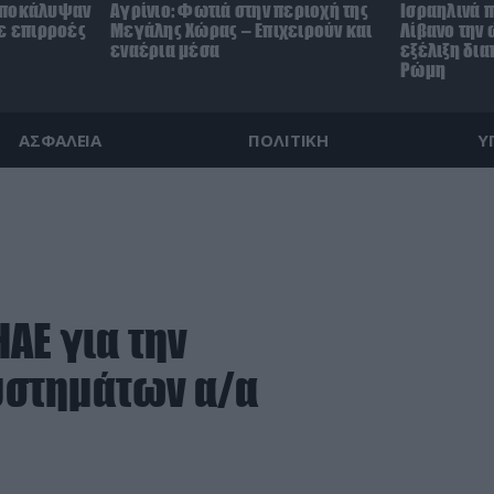
αποκάλυψαν
Αγρίνιο: Φωτιά στην περιοχή της
Ισραηλινά π
με επιρροές
Μεγάλης Χώρας – Επιχειρούν και
Λίβανο την 
εναέρια μέσα
εξέλιξη δι
Ρώμη
ΑΣΦΑΛΕΙΑ
ΠΟΛΙΤΙΚΗ
Υ
ΑΕ για την
υστημάτων α/α