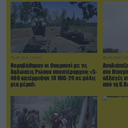
06.08.2026 | 00:02
05.08.2026 | 2
Θορυβήθηκαν οι Ουκρανοί με τις
Αναδιάταξη
δηλώσεις Ρώσου υποπτέραρχου: «S-
στο Ντονμπ
400 κατέρριψαν 10 MiG-29 σε μόλις
αλλαγές σ
μια μέρα!»
από τη Β.