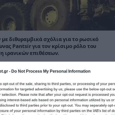
 με διθυραμβικά σχόλια για το ρωσικό
νας Pantsir για τον κρίσιμο ρόλο του
ση ιρανικών επιθέσεων.
ραση των ΗΑΕ παρουσίασε το Pantsir-S1 σε
, επιβεβαιώνοντας την υψηλή
t.gr -
Do Not Process My Personal Information
ητά του στο δίκτυο άμυνας της χώρας κατά
to opt-out of the sale, sharing to third parties, or processing of your per
ν πρόσφατων κλιμακώσεων.
formation for targeted advertising by us, please use the below opt-out s
r selection. Please note that after your opt-out request is processed y
🚨⚡️ “Exceptional Performance!”
eing interest-based ads based on personal information utilized by us or
disclosed to third parties prior to your opt-out. You may separately opt-
ssia’s Pantsir system for its critical role in
losure of your personal information by third parties on the IAB’s list of