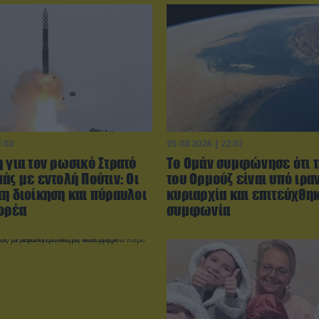
0:02
05.08.2026 | 22:02
 για τον ρωσικό Στρατό
Το Ομάν συμφώνησε ότι τ
άς με εντολή Πούτιν: Οι
του Ορμούζ είναι υπό ιρα
τη διοίκηση και πύραυλοι
κυριαρχία και επιτεύχθη
Κορέα
συμφωνία