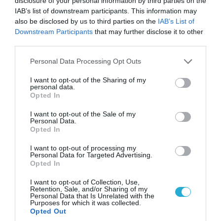
disclosure of your personal information by third parties on the
Ουκρανίας – Δύο νεκροί στην Κριμαία
IAB’s list of downstream participants. This information may
also be disclosed by us to third parties on the
IAB’s List of
07.08.2026
Downstream Participants
that may further disclose it to other
third parties.
Ο Γιάννης Αλαφούζος
«τέλειωσε» τον Κωνσταντίνο
Please note that this website/app uses one or more Google
Personal Data Processing Opt Outs
Ζούλα από τον ΣΚΑΪ – Ο λόγος
services and may gather and store information including but
της απομάκρυνσής του
not limited to your visit or usage behaviour. You may click to
I want to opt-out of the Sharing of my
personal data.
07.08.2026
grant or deny consent to Google and its third-party tags to
Opted In
Απετράπη το εγχείρημα
use your data for below specified purposes in below Google
consent section.
Ουκρανών για αντεπίθεση στο
I want to opt-out of the Sale of my
Personal Data.
Κολομίγτσι: Δείτε το πριν & το
Opted In
μετά της προσπάθειάς τους
(βίντεο)
07.08.2026
I want to opt-out of processing my
Personal Data for Targeted Advertising.
Στρατηγική επένδυση του EFA
Opted In
GROUP στη Fractal για την
ανάπτυξη προηγμένων
I want to opt-out of Collection, Use,
Retention, Sale, and/or Sharing of my
αμυντικών τεχνολογιών σε
Personal Data that Is Unrelated with the
Ελλάδα και Κύπρο
Purposes for which it was collected.
07.08.2026
Opted Out
«Κεραυνοί» της ρωσικής Βοστόκ