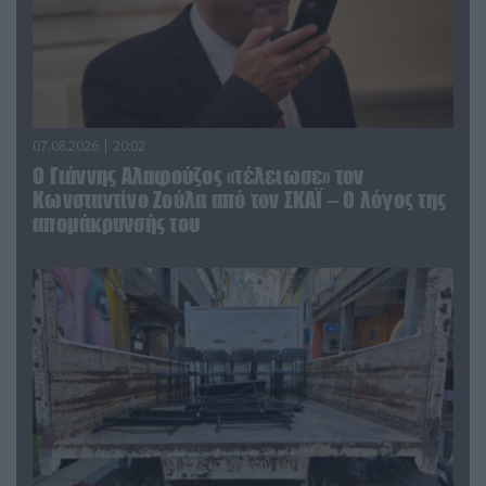
07.08.2026 | 20:02
Ο Γιάννης Αλαφούζος «τέλειωσε» τον
Κωνσταντίνο Ζούλα από τον ΣΚΑΪ – Ο λόγος της
απομάκρυνσής του