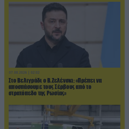
07.08.2026 | 02:02
Στο Βελιγράδι ο Β.Ζελένσκι: «Πρέπει να
αποσπάσουμε τους Σέρβους από το
στρατόπεδο της Ρωσίας»