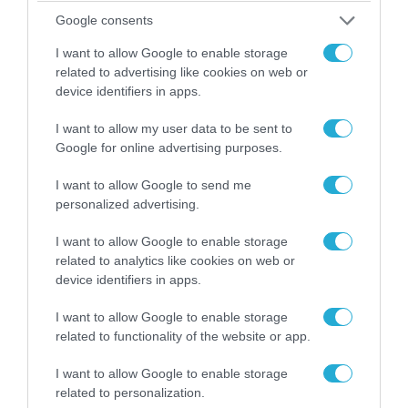
κατέκαψαν εξοπλισμό των ΗΠΑ
Google consents
με Ουκρανούς και Αμερικανούς
μισθοφόρους – Δείτε βίντεο
I want to allow Google to enable storage
related to advertising like cookies on web or
device identifiers in apps.
POPULAR 24H
I want to allow my user data to be sent to
Google for online advertising purposes.
I want to allow Google to send me
personalized advertising.
I want to allow Google to enable storage
related to analytics like cookies on web or
device identifiers in apps.
I want to allow Google to enable storage
related to functionality of the website or app.
07.08.2026 | 01:02
I want to allow Google to enable storage
Ελέγχεται αμοντάριστο βίντεο της σύγκρουσης
related to personalization.
των ελικοπτέρων στην Ψάθα – Σενάριο για