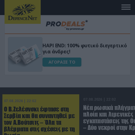
Μεταμόρφωσε τον κήπο σου με το
ικό
Ultra Box Μίνι Αλυσοπρίονο με
μπαταρία λιθίου
ΑΓΟΡΑΣΕ ΤΟ
07.08.2026 | 22:02
07.08.2026 | 22:02
Νέα ρωσικά πλήγματ
Ο Β.Ζελέσνσκι έφτασε στη
πλοία και λιμενικές
Σερβία και θα συναντηθεί με
εγκαταστάσεις της Ο
τον Α.Βούτσιτς – Όλα τα
– Δύο νεκροί στην Κ
βλέμματα στις σχέσεις με τη