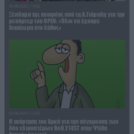
03.08.2026 | 19:02
Ξέπλυμα της ανοησίας από τη Α.Γιάμαλη για την
ρεπόρτερ του ΟΡΕΝ: «Όλοι να έχουμε
δικαίωμα στο λάθος»
03.08.2026 | 12:02
Η ανάρτηση του Αρκά για την σύγκρουση των
δύο ελικοπτέρων Bell 214ST στην Ψάθα