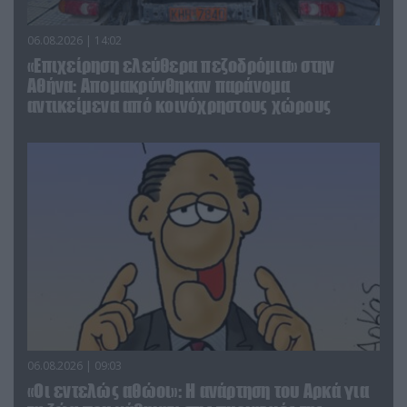
06.08.2026 | 14:02
«Επιχείρηση ελεύθερα πεζοδρόμια» στην
Αθήνα: Απομακρύνθηκαν παράνομα
αντικείμενα από κοινόχρηστους χώρους
06.08.2026 | 09:03
«Οι εντελώς αθώοι»: Η ανάρτηση του Αρκά για