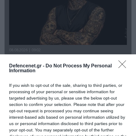
08.08.2026 | 09:02
«Η απόλυτη τραγωδία»: Η «αιχμηρή» ανάρτηση
του Αρκά για τα τατουάζ (φωτο)
Defencenet.gr -
Do Not Process My Personal
Information
If you wish to opt-out of the sale, sharing to third parties, or
processing of your personal or sensitive information for
targeted advertising by us, please use the below opt-out
section to confirm your selection. Please note that after your
opt-out request is processed you may continue seeing
interest-based ads based on personal information utilized by
us or personal information disclosed to third parties prior to
your opt-out. You may separately opt-out of the further