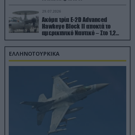
29.07.2026
Ακόμα τρία E-2D Advanced
Hawkeye Block II αποκτά το
αμερικανικό Ναυτικό – Στο 1,2
δισ.δολάρια το κόστος
ΕΛΛΗΝΟΤΟΥΡΚΙΚΑ