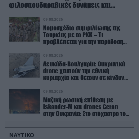
φιλοσαουδαραβικές δυνάμεις και
εγκαταστάσεις
09.08.2026
Νομοσχέδιο συμφιλίωσης της
Τουρκίας με το ΡΚΚ – Τι
προβλέπεται για την παράδοση
των όπλων
09.08.2026
Λευκάδα-Βουλγαρία: Ουκρανικά
drone χτυπούν την εθνική
κυριαρχία και θέτουν σε κίνδυνο
οικονομίες χωρών του ΝΑΤΟ
09.08.2026
Μαζική ρωσική επίθεση με
Iskander-M και drones Geran
στην Ουκρανία: Στο στόχαστρο το
εργοστάσιο των Flamingo
ΝΑΥΤΙΚΟ