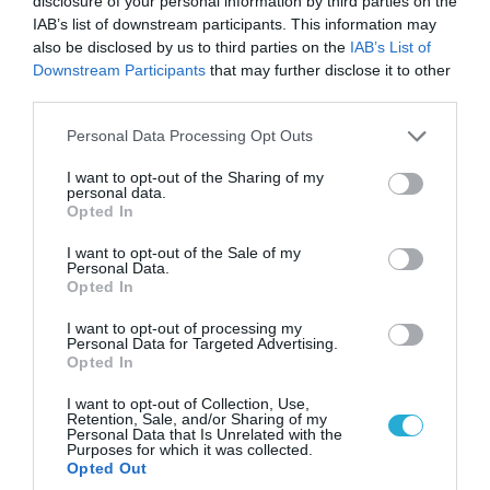
disclosure of your personal information by third parties on the
IAB’s list of downstream participants. This information may
also be disclosed by us to third parties on the
IAB’s List of
07.08.2026 | 20:02
Downstream Participants
that may further disclose it to other
Ο Γιάννης Αλαφούζος «τέλειωσε» τον
third parties.
Κωνσταντίνο Ζούλα από τον ΣΚΑΪ – Ο λόγος της
Please note that this website/app uses one or more Google
απομάκρυνσής του
Personal Data Processing Opt Outs
services and may gather and store information including but
not limited to your visit or usage behaviour. You may click to
I want to opt-out of the Sharing of my
personal data.
grant or deny consent to Google and its third-party tags to
Opted In
use your data for below specified purposes in below Google
consent section.
I want to opt-out of the Sale of my
Personal Data.
Opted In
I want to opt-out of processing my
Personal Data for Targeted Advertising.
Opted In
I want to opt-out of Collection, Use,
Retention, Sale, and/or Sharing of my
Personal Data that Is Unrelated with the
06.08.2026 | 14:02
Purposes for which it was collected.
Opted Out
«Επιχείρηση ελεύθερα πεζοδρόμια» στην