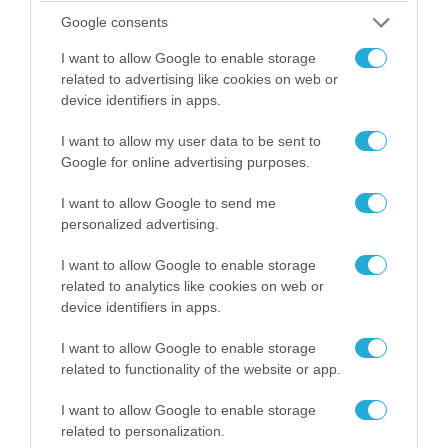
Αθήνα: Απομακρύνθηκαν παράνομα
Google consents
αντικείμενα από κοινόχρηστους χώρους
I want to allow Google to enable storage
related to advertising like cookies on web or
device identifiers in apps.
I want to allow my user data to be sent to
Google for online advertising purposes.
I want to allow Google to send me
personalized advertising.
I want to allow Google to enable storage
related to analytics like cookies on web or
device identifiers in apps.
06.08.2026 | 09:03
«Οι εντελώς αθώοι»: Η ανάρτηση του Αρκά για
I want to allow Google to enable storage
τα ζώα που χάθηκαν στις πυρκαγιές της
related to functionality of the website or app.
Αττικής (φωτο)
I want to allow Google to enable storage
related to personalization.