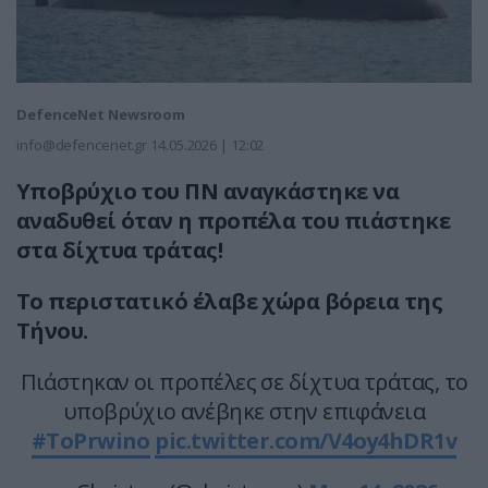
DefenceNet Newsroom
info@defencenet.gr
14.05.2026 | 12:02
Υποβρύχιο του ΠΝ αναγκάστηκε να
αναδυθεί όταν η προπέλα του πιάστηκε
στα δίχτυα τράτας!
Το περιστατικό έλαβε χώρα βόρεια της
Τήνου.
Πιάστηκαν οι προπέλες σε δίχτυα τράτας, το
υποβρύχιο ανέβηκε στην επιφάνεια
#ToPrwino
pic.twitter.com/V4oy4hDR1v