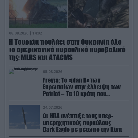
08.08.2026 | 14:02
Η Τουρκία πουλάει στην Ουκρανία όλο
το αμερικανικό πυραυλικό πυροβολικό
της: MLRS και ΑΤΑCMS
05.08.2026
Freyja: Το «plan Β» των
Ευρωπαίων στην έλλειψη των
Patriot – Τα 10 κράτη που
συμμετέχουν στο δίκτυο
συνεργασίας
24.07.2026
Οι ΗΠΑ ανέπτυξε τους υπερ-
υπερηχητικούς πυραύλους
Dark Eagle με μέτωπο την Κίνα