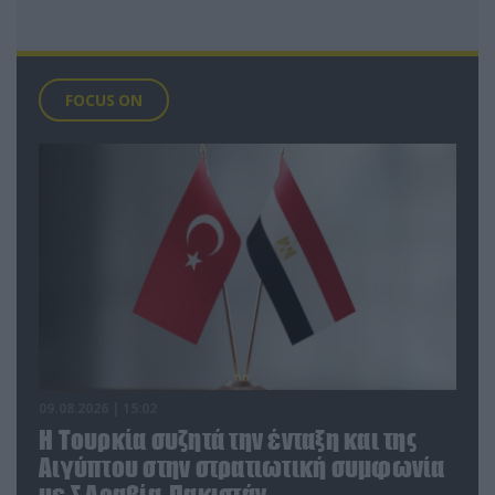
FOCUS ON
09.08.2026 | 15:02
Η Τουρκία συζητά την ένταξη και της
Αιγύπτου στην στρατιωτική συμφωνία
με Σ.Αραβία-Πακιστάν