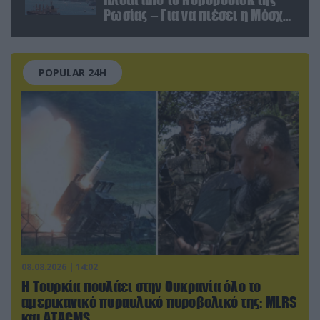
Ρωσίας – Για να πιέσει η Μόσχα
το Ιράν;
POPULAR 24H
08.08.2026 | 14:02
Η Τουρκία πουλάει στην Ουκρανία όλο το
αμερικανικό πυραυλικό πυροβολικό της: MLRS
και ΑΤΑCMS