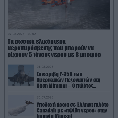
07.08.2026 | 00:02
Τα ρωσικά ελικόπτερα
αεροπυρόσβεσης που μπορούν να
ρίχνουν 5 τόνους νερού με 8 μποφόρ
01.08.2026
Συνετρίβη F-35B των
Αμερικανών Πεζοναυτών στη
βάση Miramar – Ο πιλότος
εκτινάχθηκε εγκαίρως
30.07.2026
Υποδοχή ήρωα σε Έλληνα πιλότο
Canadair με «αψίδα νερού» στην
Ισπανία (βίντεο)