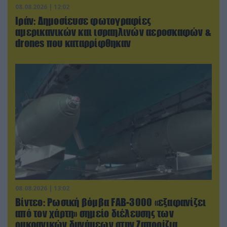
08.08.2026 | 12:02
Ιράν: Δημοσίευσε φωτογραφίες
αμερικανικών και ισραηλινών αεροσκαφών &
drones που καταρρίφθηκαν
08.08.2026 | 13:02
Βίντεο: Ρωσική βόμβα FAB-3000 «εξαφανίζει
από τον χάρτη» σημείο διέλευσης των
ουκρανικών δυνάμεων στην Ζαπορίζια