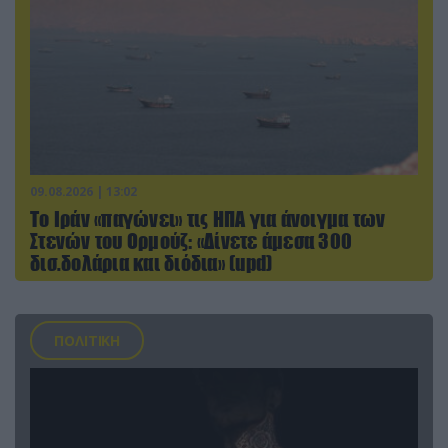
09.08.2026 | 13:02
Το Ιράν «παγώνει» τις ΗΠΑ για άνοιγμα των
Στενών του Ορμούζ: «Δίνετε άμεσα 300
δισ.δολάρια και διόδια» (upd)
ΠΟΛΙΤΙΚΗ