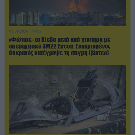
08.08.2026 | 14:02
«Φώτισε» το Κίεβο μετά από χτύπημα με
υπερηχητικό 3M22 Zircon: Σοκαρισμένος
Ουκρανός κατέγραψε τη στιγμή (βίντεο)