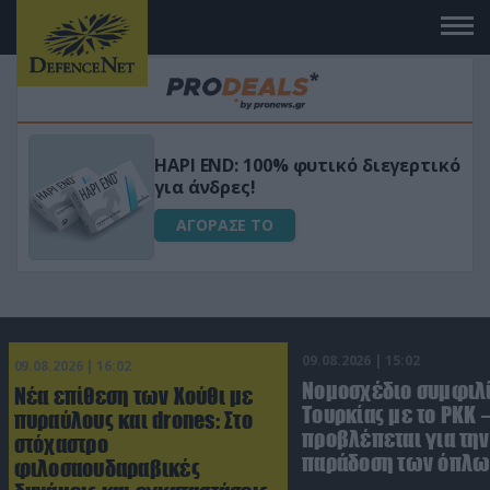
Μεταμόρφωσε τον κήπο σου με το
ικό
Ultra Box Μίνι Αλυσοπρίονο με
μπαταρία λιθίου
ΑΓΟΡΑΣΕ ΤΟ
09.08.2026 | 15:02
09.08.2026 | 16:02
Νομοσχέδιο συμφιλ
Νέα επίθεση των Χούθι με
Τουρκίας με το ΡΚΚ –
πυραύλους και drones: Στο
προβλέπεται για την
στόχαστρο
παράδοση των όπλω
φιλοσαουδαραβικές