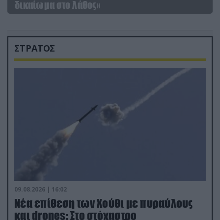
δικαίωμα στο λάθος»
ΣΤΡΑΤΟΣ
09.08.2026 | 16:02
Νέα επίθεση των Χούθι με πυραύλους
και drones: Στο στόχαστρο