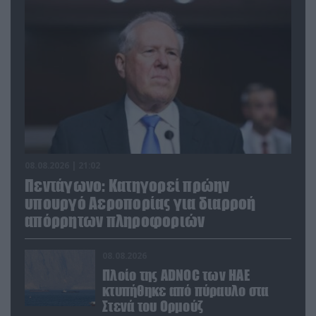
08.08.2026 | 21:02
Πεντάγωνο: Κατηγορεί πρώην
υπουργό Αεροπορίας για διαρροή
απόρρητων πληροφοριών
08.08.2026
Πλοίο της ADNOC των ΗΑΕ
κτυπήθηκε από πύραυλο στα
Στενά του Ορμούζ