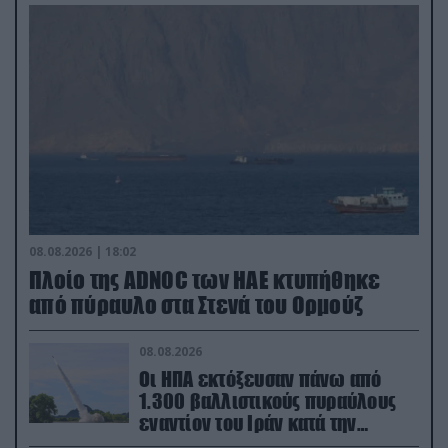
08.08.2026 | 18:02
Πλοίο της ADNOC των ΗΑΕ κτυπήθηκε
από πύραυλο στα Στενά του Ορμούζ
08.08.2026
Οι ΗΠΑ εκτόξευσαν πάνω από
1.300 βαλλιστικούς πυραύλους
εναντίον του Ιράν κατά την
διάρκεια του πολέμου