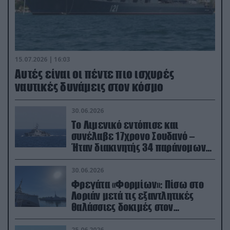
15.07.2026 | 16:03
Aυτές είναι οι πέντε πιο ισχυρές
ναυτικές δυνάμεις στον κόσμο
30.06.2026
Το Λιμενικό εντόπισε και
συνέλαβε 17χρονο Σουδανό –
Ήταν διακινητής 34 παράνομων
μεταναστών
30.06.2026
Φρεγάτα «Φορμίων»: Πίσω στο
Λοριάν μετά τις εξαντλητικές
θαλάσσιες δοκιμές στον
απαιτητικό Βισκαϊκό
25.06.2026