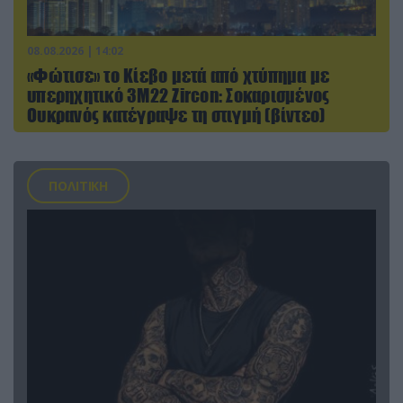
08.08.2026 | 14:02
«Φώτισε» το Κίεβο μετά από χτύπημα με
υπερηχητικό 3M22 Zircon: Σοκαρισμένος
Ουκρανός κατέγραψε τη στιγμή (βίντεο)
ΠΟΛΙΤΙΚΗ