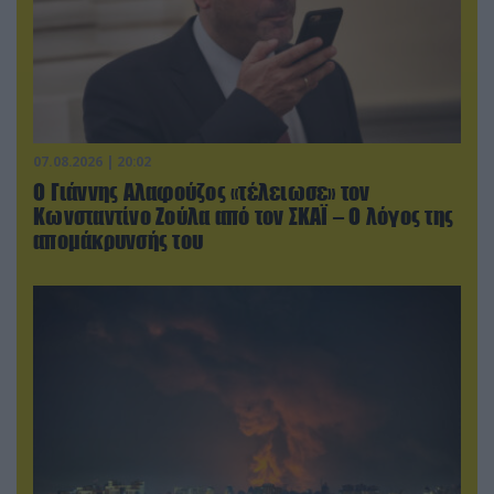
07.08.2026 | 20:02
Ο Γιάννης Αλαφούζος «τέλειωσε» τον
Κωνσταντίνο Ζούλα από τον ΣΚΑΪ – Ο λόγος της
απομάκρυνσής του