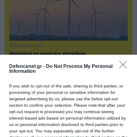
07.08.2026 | 16:02
Φορτηγό μεταφέρει πτερύγιο
ανεμογεννήτριας αλλά… το δυσκολεύουν τα
Defencenet.gr -
Do Not Process My Personal
δένδρα! (βίντεο)
Information
If you wish to opt-out of the sale, sharing to third parties, or
processing of your personal or sensitive information for
targeted advertising by us, please use the below opt-out
section to confirm your selection. Please note that after your
opt-out request is processed you may continue seeing
interest-based ads based on personal information utilized by
us or personal information disclosed to third parties prior to
your opt-out. You may separately opt-out of the further