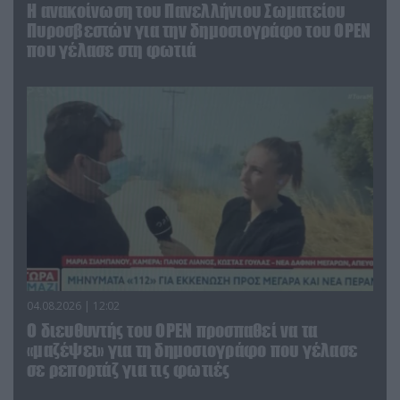
Η ανακοίνωση του Πανελλήνιου Σωματείου
Πυροσβεστών για την δημοσιογράφο του OPEN
που γέλασε στη φωτιά
04.08.2026 | 12:02
O διευθυντής του OPEN προσπαθεί να τα
«μαζέψει» για τη δημοσιογράφο που γέλασε
σε ρεπορτάζ για τις φωτιές