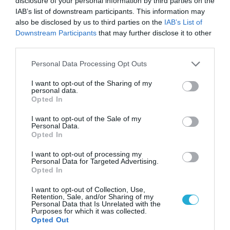
disclosure of your personal information by third parties on the
IAB’s list of downstream participants. This information may
also be disclosed by us to third parties on the
IAB’s List of
08.08.2026 | 14:02
Downstream Participants
that may further disclose it to other
Η Τουρκία πουλάει στην Ουκρανία όλο το
third parties.
αμερικανικό πυραυλικό πυροβολικό της: MLRS
Please note that this website/app uses one or more Google
Personal Data Processing Opt Outs
και ΑΤΑCMS
services and may gather and store information including but
not limited to your visit or usage behaviour. You may click to
I want to opt-out of the Sharing of my
personal data.
grant or deny consent to Google and its third-party tags to
Opted In
use your data for below specified purposes in below Google
consent section.
I want to opt-out of the Sale of my
Personal Data.
Opted In
I want to opt-out of processing my
Personal Data for Targeted Advertising.
Opted In
I want to opt-out of Collection, Use,
Retention, Sale, and/or Sharing of my
Personal Data that Is Unrelated with the
Purposes for which it was collected.
07.08.2026 | 16:02
Opted Out
Κ.Τσίγκας για νέα Canadair DHC-515: «Θα