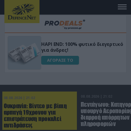
Μεταμόρφωσε τον κήπο σου με το
ικό
Ultra Box Μίνι Αλυσοπρίονο με
μπαταρία λιθίου
ΑΓΟΡΑΣΕ ΤΟ
08.08.2026 | 21:02
08.08.2026 | 21:02
Πεντάγωνο: Κατηγο
Ουκρανία: Βίντεο με βίαιη
υπουργό Αεροπορίας
αρπαγή 19χρονου για
διαρροή απόρρητων
επιστράτευση προκαλεί
πληροφοριών
αντιδράσεις