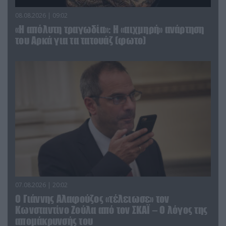
08.08.2026 | 09:02
«Η απόλυτη τραγωδία»: Η «αιχμηρή» ανάρτηση
του Αρκά για τα τατουάζ (φωτο)
07.08.2026 | 20:02
Ο Γιάννης Αλαφούζος «τέλειωσε» τον
Κωνσταντίνο Ζούλα από τον ΣΚΑΪ – Ο λόγος της
απομάκρυνσής του