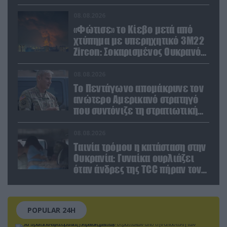
08.08.2026
«Φώτισε» το Κίεβο μετά από
χτύπημα με υπερηχητικό 3M22
Zircon: Σοκαρισμένος Ουκρανός
κατέγραψε τη στιγμή (βίντεο)
08.08.2026
Το Πεντάγωνο απομάκρυνε τον
ανώτερο Αμερικανό στρατηγό
που συντόνιζε τη στρατιωτική
βοήθεια προς την Ουκρανία
08.08.2026
Ταινία τρόμου η κατάσταση στην
Ουκρανία: Γυναίκα ουρλιάζει
όταν άνδρες της TCC πήραν τον
σύντροφό της (βίντεο)
POPULAR 24H