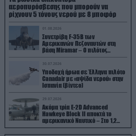
αεροπυρόσβεσης που μπορούν να
ρίχνουν 5 τόνους νερού με 8 μποφόρ
01.08.2026
Συνετρίβη F-35B των
Αμερικανών Πεζοναυτών στη
βάση Miramar – Ο πιλότος
εκτινάχθηκε εγκαίρως
30.07.2026
Υποδοχή ήρωα σε Έλληνα πιλότο
Canadair με «αψίδα νερού» στην
Ισπανία (βίντεο)
29.07.2026
Ακόμα τρία E-2D Advanced
Hawkeye Block II αποκτά το
αμερικανικό Ναυτικό – Στο 1,2
δισ.δολάρια το κόστος