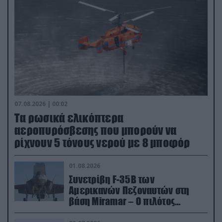
07.08.2026 | 00:02
Τα ρωσικά ελικόπτερα
αεροπυρόσβεσης που μπορούν να
ρίχνουν 5 τόνους νερού με 8 μποφόρ
01.08.2026
Συνετρίβη F-35B των
Αμερικανών Πεζοναυτών στη
βάση Miramar – Ο πιλότος
εκτινάχθηκε εγκαίρως