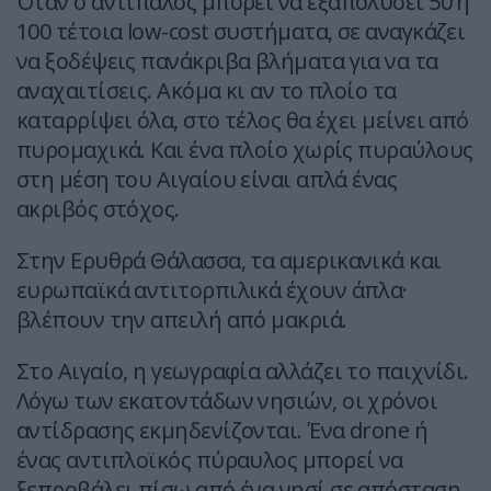
Όταν ο αντίπαλος μπορεί να εξαπολύσει 50 ή
100 τέτοια low-cost συστήματα, σε αναγκάζει
να ξοδέψεις πανάκριβα βλήματα για να τα
αναχαιτίσεις. Ακόμα κι αν το πλοίο τα
καταρρίψει όλα, στο τέλος θα έχει μείνει από
πυρομαχικά. Και ένα πλοίο χωρίς πυραύλους
στη μέση του Αιγαίου είναι απλά ένας
ακριβός στόχος.
Στην Ερυθρά Θάλασσα, τα αμερικανικά και
ευρωπαϊκά αντιτορπιλικά έχουν άπλα·
βλέπουν την απειλή από μακριά.
Στο Αιγαίο, η γεωγραφία αλλάζει το παιχνίδι.
Λόγω των εκατοντάδων νησιών, οι χρόνοι
αντίδρασης εκμηδενίζονται. Ένα drone ή
ένας αντιπλοϊκός πύραυλος μπορεί να
ξεπροβάλει πίσω από ένα νησί σε απόσταση