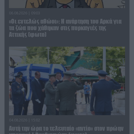
06.08.2026 | 09:03
«Οι εντελώς αθώοι»: Η ανάρτηση του Αρκά για
τα ζώα που χάθηκαν στις πυρκαγιές της
Αττικής (φωτο)
04.08.2026 | 15:02
Αυτή την ώρα το τελευταίο «αντίο» στον πρώην