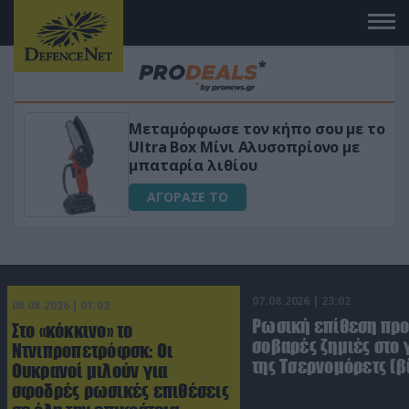
 το
«Μαγική» φόρμουλα τριβόλι + VIP
για αύξηση της λίμπιντο
ΑΓΟΡΑΣΕ ΤΟ
07.08.2026 | 23:02
08.08.2026 | 01:02
Ρωσική επίθεση πρ
Στο «κόκκινο» το
σοβαρές ζημιές στο
Ντνιπροπετρόφσκ: Οι
της Τσερνομόρετς (β
Ουκρανοί μιλούν για
σφοδρές ρωσικές επιθέσεις