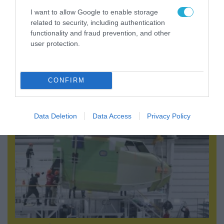
I want to allow Google to enable storage
related to security, including authentication
functionality and fraud prevention, and other
user protection.
07.08.2026 | 02:02
Στο Βελιγράδι ο Β.Ζελένσκι: «Πρέπει να
αποσπάσουμε τους Σέρβους από το
CONFIRM
στρατόπεδο της Ρωσίας»
Data Deletion
Data Access
Privacy Policy