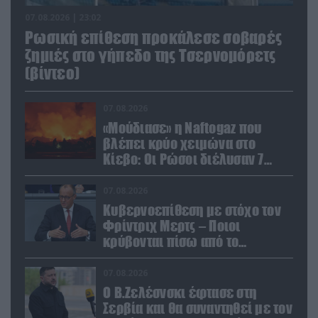
07.08.2026 | 23:02
Ρωσική επίθεση προκάλεσε σοβαρές
ζημιές στο γήπεδο της Τσερνομόρετς
(βίντεο)
07.08.2026
«Μούδιασε» η Naftogaz που
βλέπει κρύο χειμώνα στο
Κίεβο: Οι Ρώσοι διέλυσαν 7
εγκαταστάσεις του ουκρανικού
κολοσσού!
07.08.2026
Κυβερνοεπίθεση με στόχο τον
Φρίντριχ Μερτς – Ποιοι
κρύβονται πίσω από το
παραποιημένο βίντεο
07.08.2026
Ο Β.Ζελέσνσκι έφτασε στη
Σερβία και θα συναντηθεί με τον