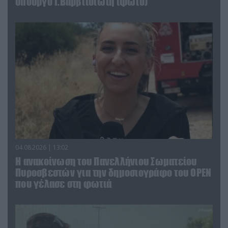
υπουργό Ι.Βαρβιτσιώτη (φωτο)
04.08.2026 | 13:02
Η ανακοίνωση του Πανελλήνιου Σωματείου
Πυροσβεστών για την δημοσιογράφο του OPEN
που γέλασε στη φωτιά