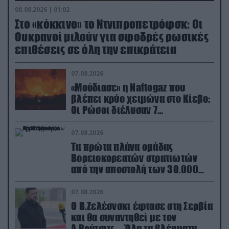
08.08.2026 | 01:02
Στο «κόκκινο» το Ντνιπροπετρόφσκ: Οι
Ουκρανοί μιλούν για σφοδρές ρωσικές
επιθέσεις σε όλη την επικράτεια
07.08.2026
«Μούδιασε» η Naftogaz που
βλέπει κρύο χειμώνα στο Κίεβο:
Οι Ρώσοι διέλυσαν 7
εγκαταστάσεις του ουκρανικού
κολοσσού!
07.08.2026
Τα πρώτα πλάνα ομάδας
Βορειοκορεατών στρατιωτών
από την αποστολή των 30.000
που έφτασαν στη Ρωσία (βίντεο)
07.08.2026
Ο Β.Ζελέσνσκι έφτασε στη Σερβία
και θα συναντηθεί με τον
Α.Βούτσιτς – Όλα τα βλέμματα