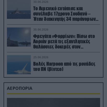
30.06.2026
Το Λιμενικό εντόπισε και
συνέλαβε 17χρονο Σουδανό –
Ήταν διακινητής 34 παράνομων
μεταναστών
30.06.2026
Φρεγάτα «Φορμίων»: Πίσω στο
Λοριάν μετά τις εξαντλητικές
θαλάσσιες δοκιμές στον
απαιτητικό Βισκαϊκό
25.06.2026
Βολές Harpoon από τις μονάδες
του ΠΝ (βίντεο)
ΑΕΡΟΠΟΡΙΑ