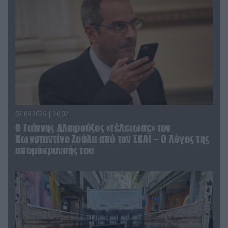
07.08.2026 | 20:02
Ο Γιάννης Αλαφούζος «τέλειωσε» τον
Κωνσταντίνο Ζούλα από τον ΣΚΑΪ – Ο λόγος της
απομάκρυνσής του