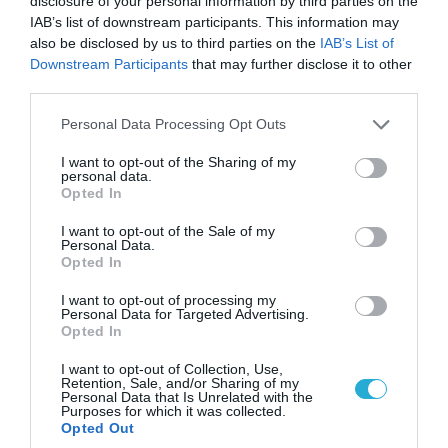
disclosure of your personal information by third parties on the
IAB’s list of downstream participants. This information may
also be disclosed by us to third parties on the
IAB’s List of
Downstream Participants
that may further disclose it to other
third parties.
Please note that this website/app uses one or more Google
Personal Data Processing Opt Outs
services and may gather and store information including but
not limited to your visit or usage behaviour. You may click to
I want to opt-out of the Sharing of my
personal data.
grant or deny consent to Google and its third-party tags to
Opted In
use your data for below specified purposes in below Google
consent section.
I want to opt-out of the Sale of my
Personal Data.
Opted In
07.08.2026 | 16:02
Φορτηγό μεταφέρει πτερύγιο
I want to opt-out of processing my
Personal Data for Targeted Advertising.
ανεμογεννήτριας αλλά… το δυσκολεύουν τα
Opted In
δένδρα! (βίντεο)
I want to opt-out of Collection, Use,
Retention, Sale, and/or Sharing of my
Personal Data that Is Unrelated with the
Purposes for which it was collected.
Opted Out