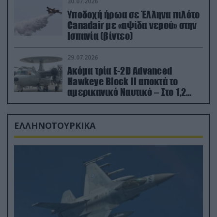
30.07.2026
Υποδοχή ήρωα σε Έλληνα πιλότο
Canadair με «αψίδα νερού» στην
Ισπανία (βίντεο)
29.07.2026
Ακόμα τρία E-2D Advanced
Hawkeye Block II αποκτά το
αμερικανικό Ναυτικό – Στο 1,2
δισ.δολάρια το κόστος
ΕΛΛΗΝΟΤΟΥΡΚΙΚΑ