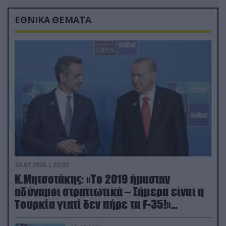
ΕΘΝΙΚΑ ΘΕΜΑΤΑ
24.07.2026 | 22:02
Κ.Μητσοτάκης: «Το 2019 ήμασταν
αδύναμοι στρατιωτικά – Σήμερα είναι η
Τουρκία γιατί δεν πήρε τα F-35!»
(βίντεο)