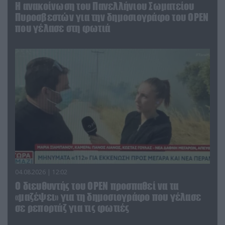
Η ανακοίνωση του Πανελλήνιου Σωματείου
Πυροσβεστών για την δημοσιογράφο του OPEN
που γέλασε στη φωτιά
04.08.2026 | 12:02
O διευθυντής του OPEN προσπαθεί να τα
«μαζέψει» για τη δημοσιογράφο που γέλασε
σε ρεπορτάζ για τις φωτιές