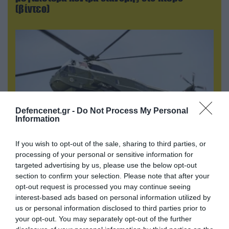
(βίντεο)
Defencenet.gr -
Do Not Process My Personal
Information
If you wish to opt-out of the sale, sharing to third parties, or
processing of your personal or sensitive information for
05.08.2026 | 15:02
targeted advertising by us, please use the below opt-out
ΗΠΑ: Σε εξέλιξη έρευνα της FAA για
section to confirm your selection. Please note that after your
περιστατικό με το προεδρικό ελικόπτερο
opt-out request is processed you may continue seeing
Marine One που μετέφερε τον Ν.Τραμπ
interest-based ads based on personal information utilized by
us or personal information disclosed to third parties prior to
your opt-out. You may separately opt-out of the further