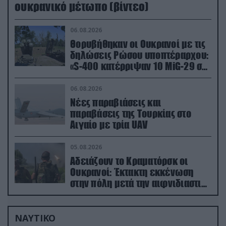
ουκρανικό μέτωπο (βίντεο)
06.08.2026
Θορυβήθηκαν οι Ουκρανοί με τις
δηλώσεις Ρώσου υποπτέραρχου:
«S-400 κατέρριψαν 10 MiG-29 σε
μόλις μια μέρα!»
06.08.2026
Νέες παραβιάσεις και
παραβάσεις της Τουρκίας στο
Αιγαίο με τρία UAV
05.08.2026
Αδειάζουν το Κραματόρσκ οι
Ουκρανοί: Έκτακτη εκκένωση
στην πόλη μετά την αιφνιδιαστική
προώθηση των Ρώσων (βίντεο)
ΝΑΥΤΙΚΟ