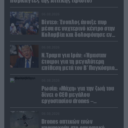
06.08.2026
Βίντεο: Ένοπλος άνοιξε πυρ
μέσα σε νυχτερινό κέντρο στην
Κολομβία και δολοφόνησε εν
ψυχρώ νεαρό ζευγάρι
06.08.2026
Ν.Τραμπ για Ιράν: «Ήμασταν
έτοιμοι για τη μεγαλύτερη
επίθεση μετά τον Β’ Παγκόσμιο
Πόλεμο» (βίντεο)
06.08.2026
Ρωσία: «Μάχη» για την ζωή του
δίνει ο CEO μεγάλου
εργοστασίου drones –
Ανατίναξαν το αυτοκίνητό του!
(βίντεο)
06.08.2026
Drones οπτικών ινών
κυριαρχούν στο ουκρανικό