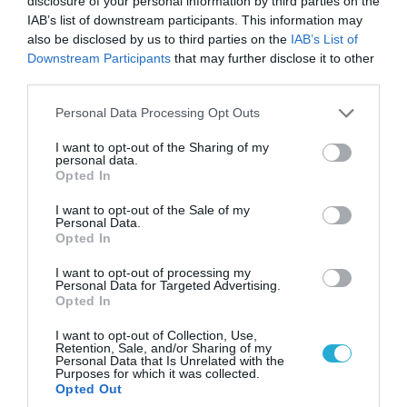
disclosure of your personal information by third parties on the
IAB’s list of downstream participants. This information may
also be disclosed by us to third parties on the
IAB’s List of
Downstream Participants
that may further disclose it to other
third parties.
Please note that this website/app uses one or more Google
Personal Data Processing Opt Outs
services and may gather and store information including but
not limited to your visit or usage behaviour. You may click to
I want to opt-out of the Sharing of my
personal data.
grant or deny consent to Google and its third-party tags to
Opted In
use your data for below specified purposes in below Google
05.08.2026 | 22:02
consent section.
I want to opt-out of the Sale of my
Αδειάζουν το Κραματόρσκ οι Ουκρανοί:
Personal Data.
Έκτακτη εκκένωση στην πόλη μετά την
Opted In
αιφνιδιαστική προώθηση των Ρώσων (βίντεο)
I want to opt-out of processing my
Personal Data for Targeted Advertising.
Opted In
ΠΟΛΙΤΙΚΗ
I want to opt-out of Collection, Use,
Retention, Sale, and/or Sharing of my
Personal Data that Is Unrelated with the
Purposes for which it was collected.
Opted Out