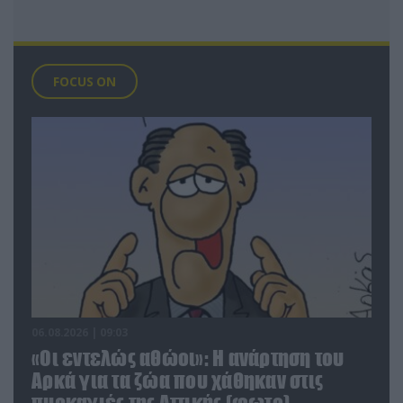
FOCUS ON
06.08.2026 | 09:03
«Οι εντελώς αθώοι»: Η ανάρτηση του
Αρκά για τα ζώα που χάθηκαν στις
πυρκαγιές της Αττικής (φωτο)