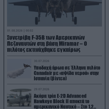
01.08.2026 | 00:02
Συνετρίβη F-35B των Αμερικανών
Πεζοναυτών στη βάση Miramar – Ο
πιλότος εκτινάχθηκε εγκαίρως
30.07.2026
Υποδοχή ήρωα σε Έλληνα πιλότο
Canadair με «αψίδα νερού» στην
Ισπανία (βίντεο)
29.07.2026
Ακόμα τρία E-2D Advanced
Hawkeye Block II αποκτά το
αμερικανικό Ναυτικό – Στο 1,2