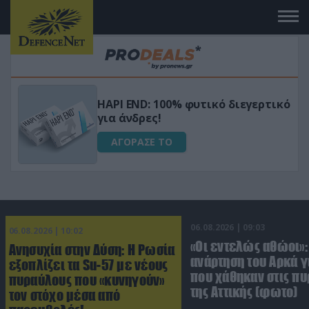
Μεταμόρφωσε τον κήπο σου με το
ικό
Ultra Box Μίνι Αλυσοπρίονο με
μπαταρία λιθίου
ΑΓΟΡΑΣΕ ΤΟ
06.08.2026 | 09:03
06.08.2026 | 10:02
«Οι εντελώς αθώοι»:
Ανησυχία στην Δύση: H Ρωσία
ανάρτηση του Αρκά γ
εξοπλίζει τα Su-57 με νέους
που χάθηκαν στις πυ
πυραύλους που «κυνηγούν»
της Αττικής (φωτο)
τον στόχο μέσα από