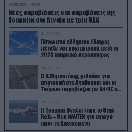
06.08.2026 | 00:02
Νέες παραβιάσεις και παραβάσεις της
Τουρκίας στο Αιγαίο με τρία UAV
31.07.2026
Πάνω από ελληνικό έδαφος
πέταξε για πρώτη φορά μετά το
2023 τουρκικό αεροσκάφος
29.07.2026
Ο Κ.Μητσοτάκης μιλούσε για
αποτροπή στο Αγαθονήσι και οι
Τούρκοι παραβίαζαν με ΑΦΝΣ και
drone
22.07.2026
Η Τουρκία βγάζει ξανά το Oruc
Reis – Νέα NAVTEX για αγωγό
προς τα Κατεχόμενα