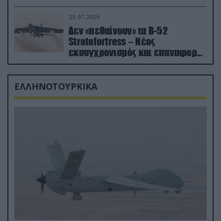
δισ.δολάρια το κόστος
29.07.2026
Δεν «πεθαίνουν» τα Β-52
Stratofortress – Νέος
εκσυγχρονισμός και επαναφορά
από τα «νεκροταφεία»
ΕΛΛΗΝΟΤΟΥΡΚΙΚΑ