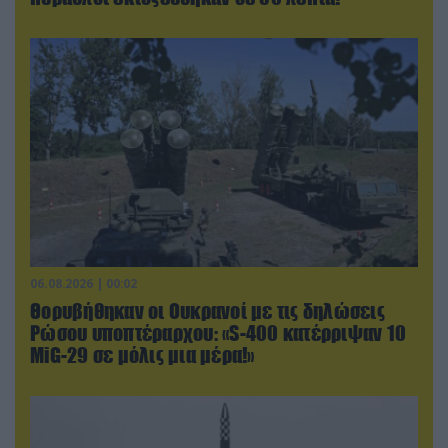
06.08.2026 | 00:02
Θορυβήθηκαν οι Ουκρανοί με τις δηλώσεις
Ρώσου υποπτέραρχου: «S-400 κατέρριψαν 10
MiG-29 σε μόλις μια μέρα!»