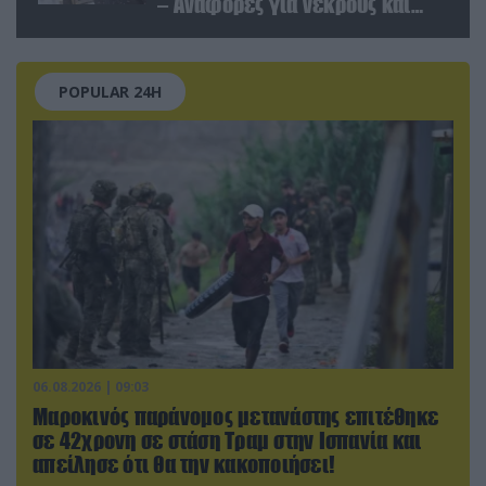
– Αναφορές για νεκρούς και
τραυματίες (βίντεο)
POPULAR 24H
06.08.2026 | 09:03
Μαροκινός παράνομος μετανάστης επιτέθηκε
σε 42χρονη σε στάση Τραμ στην Ισπανία και
απείλησε ότι θα την κακοποιήσει!