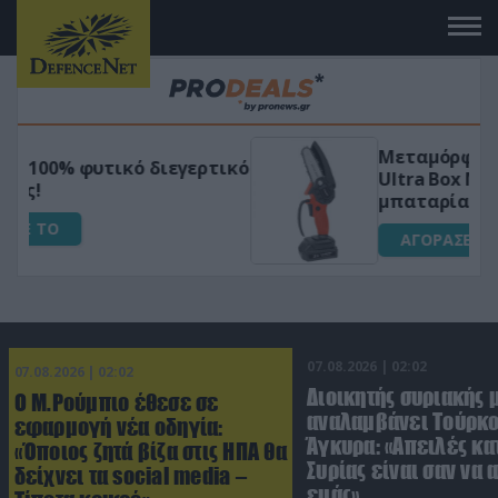
Μεταμόρφωσε τον κήπο σου με το
ικό
Ultra Box Μίνι Αλυσοπρίονο με
μπαταρία λιθίου
ΑΓΟΡΑΣΕ ΤΟ
07.08.2026 | 02:02
07.08.2026 | 02:02
Διοικητής συριακής 
Ο Μ.Ρούμπιο έθεσε σε
αναλαμβάνει Τούρκο
εφαρμογή νέα οδηγία:
Άγκυρα: «Απειλές κα
«Όποιος ζητά βίζα στις ΗΠΑ θα
Συρίας είναι σαν να 
δείχνει τα social media –
εμάς»