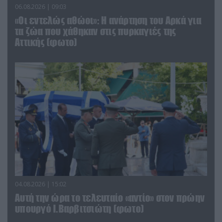
06.08.2026 | 09:03
«Οι εντελώς αθώοι»: Η ανάρτηση του Αρκά για
τα ζώα που χάθηκαν στις πυρκαγιές της
Αττικής (φωτο)
04.08.2026 | 15:02
Αυτή την ώρα το τελευταίο «αντίο» στον πρώην
υπουργό Ι.Βαρβιτσιώτη (φωτο)