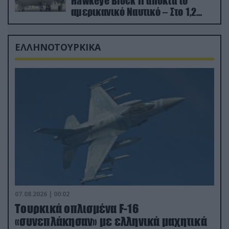
Hawkeye Block II αποκτά το
αμερικανικό Ναυτικό – Στο 1,2
δισ.δολάρια το κόστος
ΕΛΛΗΝΟΤΟΥΡΚΙΚΑ
07.08.2026 | 00:02
Τουρκικά οπλισμένα F-16
«συνεπλάκησαν» με ελληνικά μαχητικά