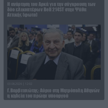
Η ανάρτηση του Αρκά για την σύγκρουση των
δύο ελικοπτέρων Bell 214ST στην Ψάθα
Αττικής (φωτο)
03.08.2026 | 12:02
Γ.Βαρβιτσιώτης: Aύριο στη Μητρόπολη Αθηνών
η κηδεία του πρώην υπουργού