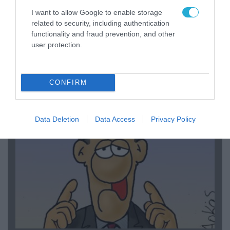
I want to allow Google to enable storage
related to security, including authentication
functionality and fraud prevention, and other
user protection.
06.08.2026 | 14:02
«Επιχείρηση ελεύθερα πεζοδρόμια» στην
Αθήνα: Απομακρύνθηκαν παράνομα
CONFIRM
αντικείμενα από κοινόχρηστους χώρους
Data Deletion
Data Access
Privacy Policy