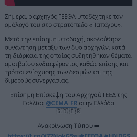
Σήμερα, ο αρχηγός ΓΕΕΘΑ υποδέχτηκε τον
ομόλογό του στο στρατόπεδο «Παπάγου».
Μετά την επίσημη υποδοχή, ακολούθησε
συνάντηση μεταξύ των δύο αρχηγών, κατά
τη διάρκεια της οποίας συζητήθηκαν θέματα
αμοιβαίου ενδιαφέροντος καθώς επίσης και
τρόποι ενίσχυσης των δεσμών και της
διμερούς συνεργασίας.
Επίσημη Επίσκεψη του Αρχηγού ΓΕΕΔ της
Γαλλίας
@CEMA_FR
στην Ελλάδα
🇬🇷 🇫🇷
Ανακοίνωση Τύπου ➡️
https://t.co/X77NokG5su
#ΓΕΕΘΑ
#HNDGS