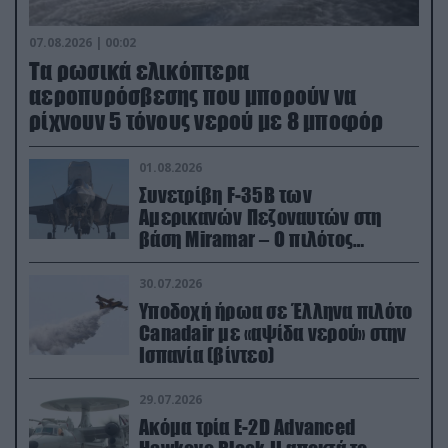
07.08.2026 | 00:02
Τα ρωσικά ελικόπτερα
αεροπυρόσβεσης που μπορούν να
ρίχνουν 5 τόνους νερού με 8 μποφόρ
01.08.2026
Συνετρίβη F-35B των
Αμερικανών Πεζοναυτών στη
βάση Miramar – Ο πιλότος
εκτινάχθηκε εγκαίρως
30.07.2026
Υποδοχή ήρωα σε Έλληνα πιλότο
Canadair με «αψίδα νερού» στην
Ισπανία (βίντεο)
29.07.2026
Ακόμα τρία E-2D Advanced