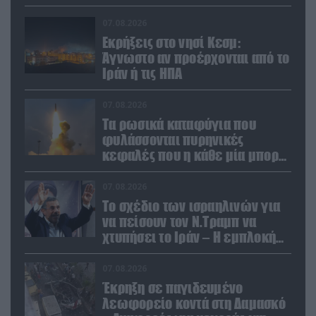
απειλούν εμάς»
07.08.2026
Εκρήξεις στο νησί Κεσμ:
Άγνωστο αν προέρχονται από το
Ιράν ή τις ΗΠΑ
07.08.2026
Τα ρωσικά καταφύγια που
φυλάσσονται πυρηνικές
κεφαλές που η κάθε μία μπορεί
να καταστρέψει «μία
Θεσσαλονίκη»
07.08.2026
Το σχέδιο των ισραηλινών για
να πείσουν τον Ν.Τραμπ να
χτυπήσει το Ιράν – Η εμπλοκή
του Μ.Αχμαντινετζάντ
07.08.2026
Έκρηξη σε παγιδευμένο
λεωφορείο κοντά στη Δαμασκό