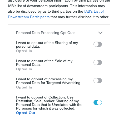
disclosure of your personal information by third parties on the
IAB’s list of downstream participants. This information may
also be disclosed by us to third parties on the
IAB’s List of
Downstream Participants
that may further disclose it to other
third parties.
Please note that this website/app uses one or more Google
Personal Data Processing Opt Outs
services and may gather and store information including but
not limited to your visit or usage behaviour. You may click to
I want to opt-out of the Sharing of my
personal data.
grant or deny consent to Google and its third-party tags to
Opted In
use your data for below specified purposes in below Google
06.08.2026 | 09:02
consent section.
I want to opt-out of the Sale of my
ΗΠΑ: Nέα στοιχεία για το περιστατικό με το
Personal Data.
Opted In
προεδρικό ελικόπτερο Marine One – Βρέθηκε
δίπλα σε επιβατικό αεροσκάφος
I want to opt-out of processing my
Personal Data for Targeted Advertising.
Opted In
I want to opt-out of Collection, Use,
Retention, Sale, and/or Sharing of my
Personal Data that Is Unrelated with the
Purposes for which it was collected.
Opted Out