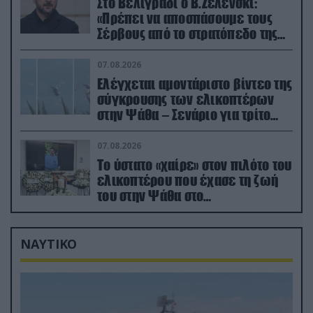
Στο Βελιγράδι ο Β.Ζελένσκι:
«Πρέπει να αποσπάσουμε τους
Σέρβους από το στρατόπεδο της
Ρωσίας»
07.08.2026
Ελέγχεται αμοντάριστο βίντεο της
σύγκρουσης των ελικοπτέρων
στην Ψάθα – Σενάριο για τρίτο
ελικόπτερο
07.08.2026
Το ύστατο «χαίρε» στον πιλότο του
ελικοπτέρου που έχασε τη ζωή
του στην Ψάθα στο
αποτεφρωτήριο Ριτσώνας
ΝΑΥΤΙΚΟ