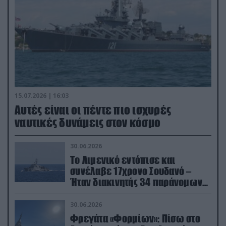
15.07.2026 | 16:03
Aυτές είναι οι πέντε πιο ισχυρές
ναυτικές δυνάμεις στον κόσμο
30.06.2026
Το Λιμενικό εντόπισε και
συνέλαβε 17χρονο Σουδανό –
Ήταν διακινητής 34 παράνομων
μεταναστών
30.06.2026
Φρεγάτα «Φορμίων»: Πίσω στο