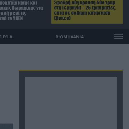
Σφοδρή σύγκρουση δύο τραμ
αποκατάστασης και
στη Γερμανία – 25 τραυματίες,
ρικής θωράκισης για
επτά σε σοβαρή κατάσταση
τική μετά τις
(βίντεο)
από το ΥΠΕΝ
Π.ΕΘ.Α
ΒΙΟΜΗΧΑΝΙΑ