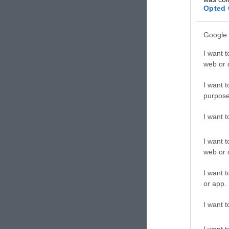
Opted 
Google 
I want t
web or d
I want t
ΣΧΟΛΙΑΣΤΕ Τ
purpose
I want 
I want t
web or d
I want t
or app.
I want t
I want t