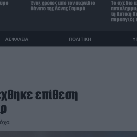
κύρο
Ένας χρόνος από τον αιφνίδιο
Το σχέδιο 
θάνατο της Λένας Σαμαρά
αντιπλημμυ
τη Δυτική Ατ
πυρκαγιές 
ΑΣΦΑΛΕΙΑ
ΠΟΛΙΤΙΚΗ
Υ
έχθηκε επίθεση
άρ
τόχα