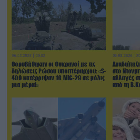
06.08.2026 | 00:02
05.08.2026 | 2
Θορυβήθηκαν οι Ουκρανοί με τις
Αναδιάταξη
δηλώσεις Ρώσου υποπτέραρχου: «S-
στο Ντονμπ
400 κατέρριψαν 10 MiG-29 σε μόλις
αλλαγές σ
μια μέρα!»
από τη Β.