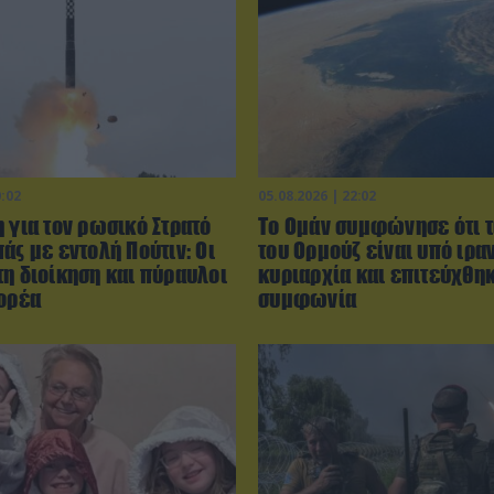
0:02
05.08.2026 | 22:02
 για τον ρωσικό Στρατό
Το Ομάν συμφώνησε ότι τ
άς με εντολή Πούτιν: Οι
του Ορμούζ είναι υπό ιρα
τη διοίκηση και πύραυλοι
κυριαρχία και επιτεύχθη
Κορέα
συμφωνία