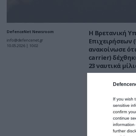
DefenceNet Newsroom
Η Βρετανική Υ
Επιχειρήσεων (
info@defencenet.gr
10.05.2026 | 10:02
ανακοίνωσε ότι
carrier) δέχθη
23 ναυτικά μίλ
Σύμφωνα με όσα 
Defencene
περιστατικό π
If you wish 
sensitive in
confirm you
continue se
warning⤵️
htt
information 
further disc
#Mar