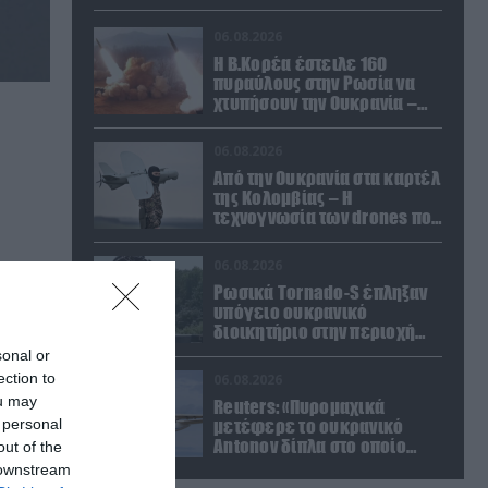
06.08.2026
Η Β.Κορέα έστειλε 160
πυραύλους στην Ρωσία να
χτυπήσουν την Ουκρανία –
Θέλει να εκπαιδευτεί σε νέο
δόγμα
06.08.2026
Από την Ουκρανία στα καρτέλ
της Κολομβίας – Η
τεχνογνωσία των drones που
προκαλεί ανησυχία
06.08.2026
Ρωσικά Tornado-S έπληξαν
υπόγειο ουκρανικό
διοικητήριο στην περιοχή
του Ντομπροπόλιε (βίντεο)
sonal or
ection to
06.08.2026
ou may
Reuters: «Πυρομαχικά
 personal
μετέφερε το ουκρανικό
Antonov δίπλα στο οποίο
out of the
βρέθηκε το drone στη
 downstream
Λειψία»