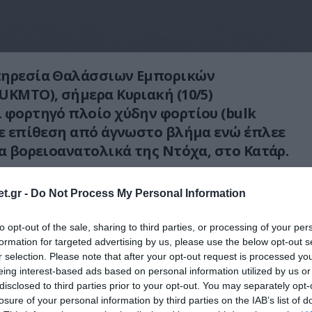
πηρεσία Θαλάσσιων Εμπορικών
UKMTO), σήμερα Κυριακή (10/5)
 φορτηγό πλοίο χύδην φορτίου (bulk
κε επίθεση από άγνωστο βλήμα ενώ έπλεε
ια βορειοανατολικά της Ντόχα, στο Κατάρ.
μεταδίδει το πρακτορείο Reuters
το
t.gr -
Do Not Process My Personal Information
ροκάλεσε μικρή πυρκαγιά που έσβησε
.
to opt-out of the sale, sharing to third parties, or processing of your per
UKMTO WARNING 056-26
formation for targeted advertising by us, please use the below opt-out s
r selection. Please note that after your opt-out request is processed y
Click here to read the full
eing interest-based ads based on personal information utilized by us or
ps://t.co/0ThS8IAqmj
#MaritimeSecurity
disclosed to third parties prior to your opt-out. You may separately opt-
losure of your personal information by third parties on the IAB’s list of
Sec
pic.twitter.com/1vCkno9nu6