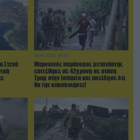
06.08.2026 | 09:03
α Στενά
Μαροκινός παράνομος μετανάστης
νική
επιτέθηκε σε 42χρονη σε στάση
κε
Τραμ στην Ισπανία και απείλησε ότι
θα την κακοποιήσει!