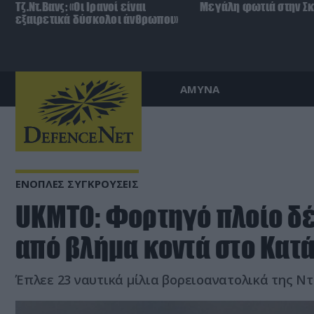
Τζ.Ντ.Βανς: «Οι Ιρανοί είναι
Μεγάλη φωτιά στην Σ
εξαιρετικά δύσκολοι άνθρωποι»
ΑΜΥΝΑ
ΕΝΟΠΛΕΣ ΣΥΓΚΡΟΥΣΕΙΣ
UKMTO: Φορτηγό πλοίο δ
από βλήμα κοντά στο Κατ
Έπλεε 23 ναυτικά μίλια βορειοανατολικά της Ν