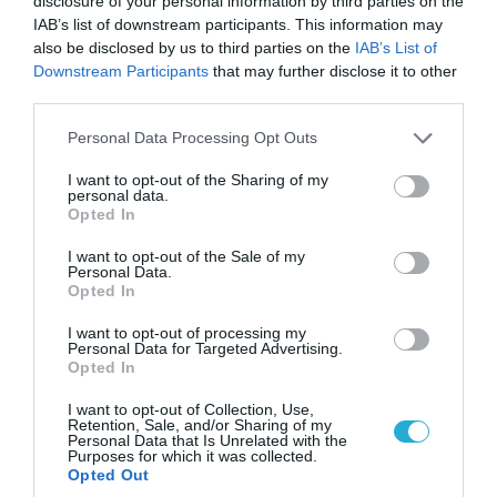
disclosure of your personal information by third parties on the
IAB’s list of downstream participants. This information may
also be disclosed by us to third parties on the
IAB’s List of
Downstream Participants
that may further disclose it to other
third parties.
Please note that this website/app uses one or more Google
Personal Data Processing Opt Outs
services and may gather and store information including but
07.08.2026 | 08:02
not limited to your visit or usage behaviour. You may click to
I want to opt-out of the Sharing of my
Οι ρωσικές δυνάμεις απέχουν μόλις 5 χλμ.
personal data.
grant or deny consent to Google and its third-party tags to
από Σλαβιάνσκ και Κραματόρσκ στο Ντονέτσκ
Opted In
use your data for below specified purposes in below Google
consent section.
I want to opt-out of the Sale of my
Personal Data.
Opted In
ΠΟΛΙΤΙΚΗ
I want to opt-out of processing my
Personal Data for Targeted Advertising.
Opted In
I want to opt-out of Collection, Use,
Retention, Sale, and/or Sharing of my
Personal Data that Is Unrelated with the
Purposes for which it was collected.
Opted Out