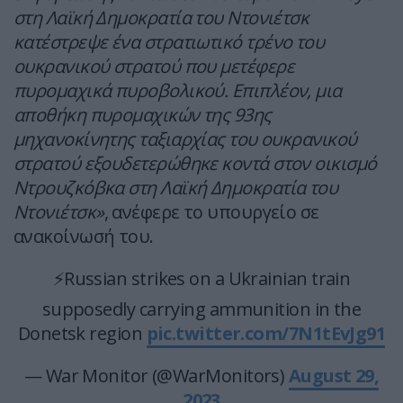
στη Λαϊκή Δημοκρατία του Ντονιέτσκ
κατέστρεψε ένα στρατιωτικό τρένο του
ουκρανικού στρατού που μετέφερε
πυρομαχικά πυροβολικού. Επιπλέον, μια
αποθήκη πυρομαχικών της 93ης
μηχανοκίνητης ταξιαρχίας του ουκρανικού
στρατού εξουδετερώθηκε κοντά στον οικισμό
Ντρουζκόβκα στη Λαϊκή Δημοκρατία του
Ντονιέτσκ»
, ανέφερε το υπουργείο σε
ανακοίνωσή του.
⚡️Russian strikes on a Ukrainian train
supposedly carrying ammunition in the
Donetsk region
pic.twitter.com/7N1tEvJg91
— War Monitor (@WarMonitors)
August 29,
2023