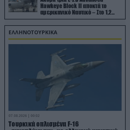
Hawkeye Block II αποκτά το
αμερικανικό Ναυτικό – Στο 1,2
δισ.δολάρια το κόστος
ΕΛΛΗΝΟΤΟΥΡΚΙΚΑ
07.08.2026 | 00:02
Τουρκικά οπλισμένα F-16