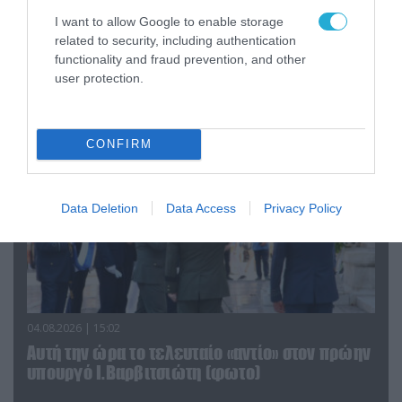
06.08.2026 | 09:03
I want to allow Google to enable storage
«Οι εντελώς αθώοι»: Η ανάρτηση του Αρκά για
related to security, including authentication
τα ζώα που χάθηκαν στις πυρκαγιές της
functionality and fraud prevention, and other
Αττικής (φωτο)
user protection.
CONFIRM
Data Deletion
Data Access
Privacy Policy
04.08.2026 | 15:02
Αυτή την ώρα το τελευταίο «αντίο» στον πρώην
υπουργό Ι.Βαρβιτσιώτη (φωτο)