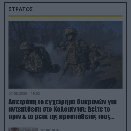
ΣΤΡΑΤΟΣ
07.08.2026 | 19:02
Απετράπη το εγχείρημα Ουκρανών για
αντεπίθεση στο Κολομίγτσι: Δείτε το
πριν & το μετά της προσπάθειάς τους
(βίντεο)
07.08.2026