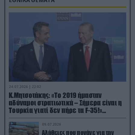
24.07.2026 | 22:02
Κ.Μητσοτάκης: «Το 2019 ήμασταν
αδύναμοι στρατιωτικά – Σήμερα είναι η
Τουρκία γιατί δεν πήρε τα F-35!»
(βίντεο)
09.07.2026
Αλήθειες που πονάνε για την