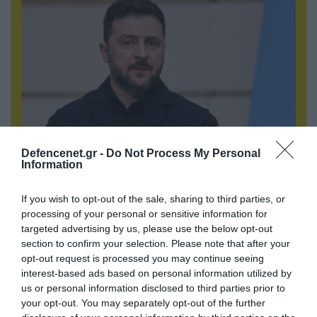
Defencenet.gr -
Do Not Process My Personal
Information
07.08.2026 | 02:02
Στο Βελιγράδι ο Β.Ζελένσκι: «Πρέπει να
If you wish to opt-out of the sale, sharing to third parties, or
αποσπάσουμε τους Σέρβους από το
processing of your personal or sensitive information for
στρατόπεδο της Ρωσίας»
targeted advertising by us, please use the below opt-out
section to confirm your selection. Please note that after your
opt-out request is processed you may continue seeing
interest-based ads based on personal information utilized by
us or personal information disclosed to third parties prior to
your opt-out. You may separately opt-out of the further