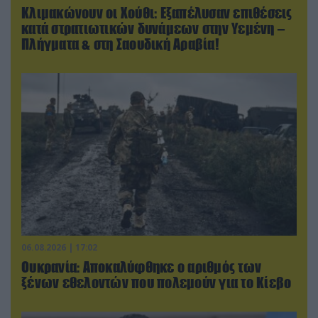
Κλιμακώνουν οι Χούθι: Eξαπέλυσαν επιθέσεις
κατά στρατιωτικών δυνάμεων στην Υεμένη –
Πλήγματα & στη Σαουδική Αραβία!
06.08.2026 | 17:02
Ουκρανία: Αποκαλύφθηκε ο αριθμός των
ξένων εθελοντών που πολεμούν για το Κίεβο