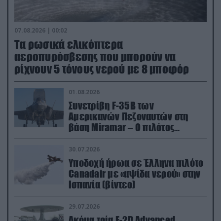
07.08.2026 | 00:02
Τα ρωσικά ελικόπτερα
αεροπυρόσβεσης που μπορούν να
ρίχνουν 5 τόνους νερού με 8 μποφόρ
01.08.2026
Συνετρίβη F-35B των
Αμερικανών Πεζοναυτών στη
βάση Miramar – Ο πιλότος
εκτινάχθηκε εγκαίρως
30.07.2026
Υποδοχή ήρωα σε Έλληνα πιλότο
Canadair με «αψίδα νερού» στην
Ισπανία (βίντεο)
29.07.2026
Ακόμα τρία E-2D Advanced