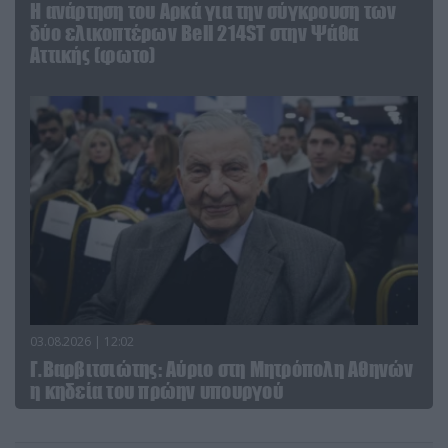
Η ανάρτηση του Αρκά για την σύγκρουση των
δύο ελικοπτέρων Bell 214ST στην Ψάθα
Αττικής (φωτο)
03.08.2026 | 12:02
Γ.Βαρβιτσιώτης: Aύριο στη Μητρόπολη Αθηνών
η κηδεία του πρώην υπουργού