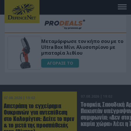
Μεταμόρφωσε τον κήπο σου με το
ικό
Ultra Box Μίνι Αλυσοπρίονο με
μπαταρία λιθίου
ΑΓΟΡΑΣΕ ΤΟ
07.08.2026 | 19:02
07.08.2026 | 19:02
Τουρκία, Σαουδική Α
Απετράπη το εγχείρημα
Πακιστάν υπέγραψαν
Ουκρανών για αντεπίθεση
συμφωνία: «Δεν στο
στο Κολομίγτσι: Δείτε το πριν
καμία χώρα» λέει η
& το μετά της προσπάθειάς