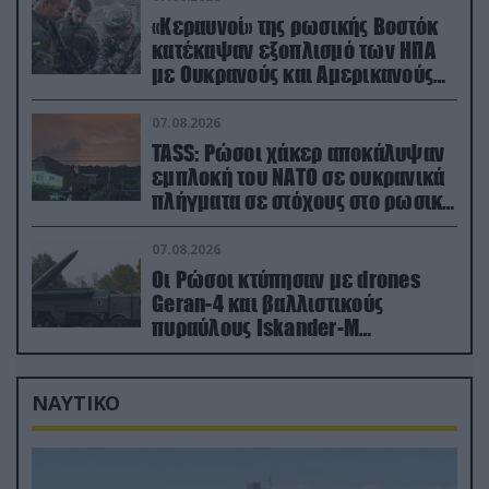
«Κεραυνοί» της ρωσικής Βοστόκ
κατέκαψαν εξοπλισμό των ΗΠΑ
με Ουκρανούς και Αμερικανούς
μισθοφόρους – Δείτε βίντεο
07.08.2026
TASS: Ρώσοι χάκερ αποκάλυψαν
εμπλοκή του ΝΑΤΟ σε ουκρανικά
πλήγματα σε στόχους στο ρωσικό
έδαφος!
07.08.2026
Οι Ρώσοι κτύπησαν με drones
Geran-4 και βαλλιστικούς
πυραύλους Iskander-M
ουκρανικό τρένο με στρατιωτικό
εξοπλισμό
ΝΑΥΤΙΚΟ