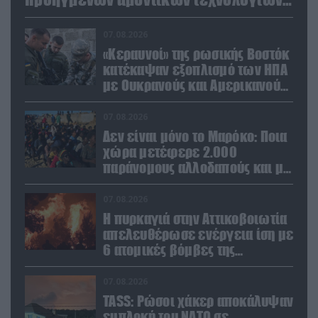
σε Ελλάδα και Κύπρο
07.08.2026
«Κεραυνοί» της ρωσικής Βοστόκ
κατέκαψαν εξοπλισμό των ΗΠΑ
με Ουκρανούς και Αμερικανούς
μισθοφόρους – Δείτε βίντεο
07.08.2026
Δεν είναι μόνο το Μαρόκο: Ποια
χώρα μετέφερε 2.000
παράνομους αλλοδαπούς και με
ναρκωτικά στην Ισπανία
(βίντεο)
07.08.2026
Η πυρκαγιά στην Αττικοβοιωτία
απελευθέρωσε ενέργεια ίση με
6 ατομικές βόμβες της
Χιροσίμα!
07.08.2026
TASS: Ρώσοι χάκερ αποκάλυψαν
εμπλοκή του ΝΑΤΟ σε