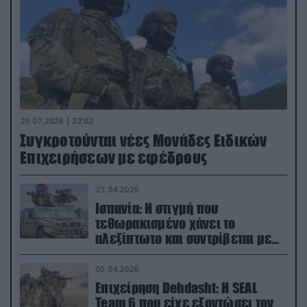
29.07.2026 | 22:02
Συγκροτούνται νέες Μονάδες Ειδικών
Επιχειρήσεων με εφέδρους
23.04.2026
Ισπανία: Η στιγμή που
τεθωρακισμένο χάνει το
αλεξίπτωτο και συντρίβεται με
ορμή στο έδαφος (βίντεο)
05.04.2026
Επιχείρηση Dehdasht: Η SEAL
Team 6 που είχε εξοντώσει τον