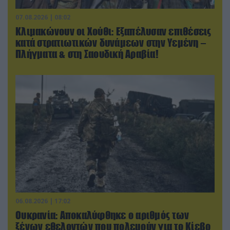
07.08.2026 | 08:02
Κλιμακώνουν οι Χούθι: Eξαπέλυσαν επιθέσεις
κατά στρατιωτικών δυνάμεων στην Υεμένη –
Πλήγματα & στη Σαουδική Αραβία!
06.08.2026 | 17:02
Ουκρανία: Αποκαλύφθηκε ο αριθμός των
ξένων εθελοντών που πολεμούν για το Κίεβο