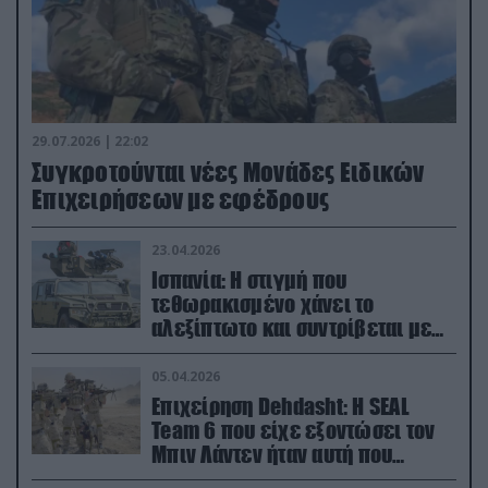
29.07.2026 | 22:02
Συγκροτούνται νέες Μονάδες Ειδικών
Επιχειρήσεων με εφέδρους
23.04.2026
Ισπανία: Η στιγμή που
τεθωρακισμένο χάνει το
αλεξίπτωτο και συντρίβεται με
ορμή στο έδαφος (βίντεο)
05.04.2026
Επιχείρηση Dehdasht: Η SEAL
Team 6 που είχε εξοντώσει τον
Μπιν Λάντεν ήταν αυτή που
διέσωσε τον πιλότο του F-15