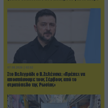
07.08.2026 | 02:02
Στο Βελιγράδι ο Β.Ζελένσκι: «Πρέπει να
αποσπάσουμε τους Σέρβους από το
στρατόπεδο της Ρωσίας»