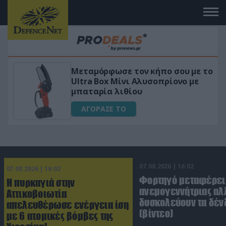
 το
«Μαγική» φόρμουλα τριβόλι + VIP
για αύξηση της λίμπιντο
ΑΓΟΡΑΣΕ ΤΟ
07.08.2026 | 16:02
07.08.2026 | 16:02
Φορτηγό μεταφέρει
Η πυρκαγιά στην
ανεμογεννήτριας αλ
Αττικοβοιωτία
δυσκολεύουν τα δέν
απελευθέρωσε ενέργεια ίση
(βίντεο)
με 6 ατομικές βόμβες της