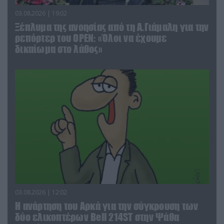
03.08.2026 | 19:02
Ξέπλυμα της ανοησίας από τη Α.Γιάμαλη για την
ρεπόρτερ του ΟΡΕΝ: «Όλοι να έχουμε
δικαίωμα στο λάθος»
03.08.2026 | 12:02
Η ανάρτηση του Αρκά για την σύγκρουση των
δύο ελικοπτέρων Bell 214ST στην Ψάθα