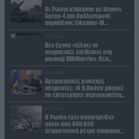
07.08.2026
Οι Ρώσοι κτύπησαν με drones
Geran-4 και βαλλιστικούς
πυραύλους Iskander-M
ουκρανικό τρένο με
στρατιωτικό εξοπλισμό
07.08.2026
Δεν έχουν «τέλος» οι
ουκρανικές επιθέσεις στη
ρωσική Wildberries: Νέα
πλήγματα σε εγκαταστάσεις στα
Ουράλια
07.08.2026
Αμερικανικές μυστικές
υπηρεσίες: «Ο Β.Πούτιν μπορεί
να επιχειρήσει περιορισμένη
στρατιωτική επιχείρηση στην
Ευρώπη»
07.08.2026
Η Ρωσία έχει καταστρέψει
πάνω από 400.000
τετραγωνικά μέτρα ουκρανικών
εγκαταστάσεων τον Ιούλιο