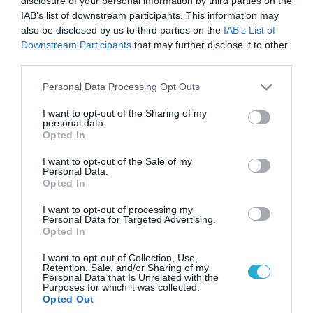
disclosure of your personal information by third parties on the
IAB’s list of downstream participants. This information may
also be disclosed by us to third parties on the
IAB’s List of
Downstream Participants
that may further disclose it to other
third parties.
07.08.2026 | 08:02
Please note that this website/app uses one or more Google
Οι ρωσικές δυνάμεις απέχουν μόλις 5 χλμ.
Personal Data Processing Opt Outs
services and may gather and store information including but
από Σλαβιάνσκ και Κραματόρσκ στο Ντονέτσκ
not limited to your visit or usage behaviour. You may click to
I want to opt-out of the Sharing of my
personal data.
grant or deny consent to Google and its third-party tags to
Opted In
use your data for below specified purposes in below Google
consent section.
ΠΟΛΙΤΙΚΗ
I want to opt-out of the Sale of my
Personal Data.
Opted In
I want to opt-out of processing my
Personal Data for Targeted Advertising.
Opted In
I want to opt-out of Collection, Use,
Retention, Sale, and/or Sharing of my
Personal Data that Is Unrelated with the
Purposes for which it was collected.
Opted Out