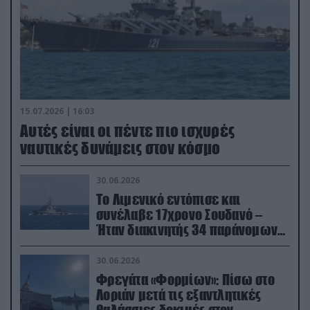
15.07.2026 | 16:03
Aυτές είναι οι πέντε πιο ισχυρές
ναυτικές δυνάμεις στον κόσμο
30.06.2026
Το Λιμενικό εντόπισε και
συνέλαβε 17χρονο Σουδανό –
Ήταν διακινητής 34 παράνομων
μεταναστών
30.06.2026
Φρεγάτα «Φορμίων»: Πίσω στο
Λοριάν μετά τις εξαντλητικές