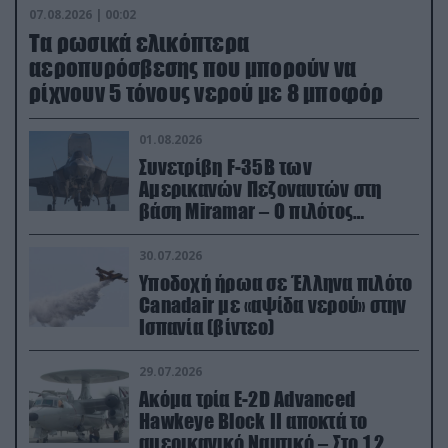
07.08.2026 | 00:02
Τα ρωσικά ελικόπτερα
αεροπυρόσβεσης που μπορούν να
ρίχνουν 5 τόνους νερού με 8 μποφόρ
01.08.2026
Συνετρίβη F-35B των
Αμερικανών Πεζοναυτών στη
βάση Miramar – Ο πιλότος
εκτινάχθηκε εγκαίρως
30.07.2026
Υποδοχή ήρωα σε Έλληνα πιλότο
Canadair με «αψίδα νερού» στην
Ισπανία (βίντεο)
29.07.2026
Ακόμα τρία E-2D Advanced
Hawkeye Block II αποκτά το
αμερικανικό Ναυτικό – Στο 1,2