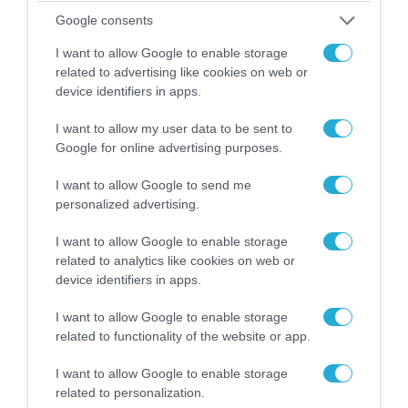
Google consents
06.08.2026 | 14:02
I want to allow Google to enable storage
«Επιχείρηση ελεύθερα πεζοδρόμια» στην
related to advertising like cookies on web or
Αθήνα: Απομακρύνθηκαν παράνομα
device identifiers in apps.
αντικείμενα από κοινόχρηστους χώρους
I want to allow my user data to be sent to
Google for online advertising purposes.
I want to allow Google to send me
personalized advertising.
I want to allow Google to enable storage
related to analytics like cookies on web or
device identifiers in apps.
I want to allow Google to enable storage
related to functionality of the website or app.
06.08.2026 | 09:03
I want to allow Google to enable storage
related to personalization.
«Οι εντελώς αθώοι»: Η ανάρτηση του Αρκά για