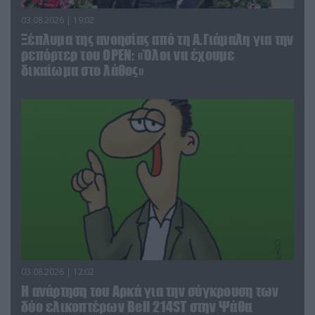
03.08.2026 | 19:02
Ξέπλυμα της ανοησίας από τη Α.Γιάμαλη για την
ρεπόρτερ του ΟΡΕΝ: «Όλοι να έχουμε
δικαίωμα στο λάθος»
03.08.2026 | 12:02
Η ανάρτηση του Αρκά για την σύγκρουση των
δύο ελικοπτέρων Bell 214ST στην Ψάθα