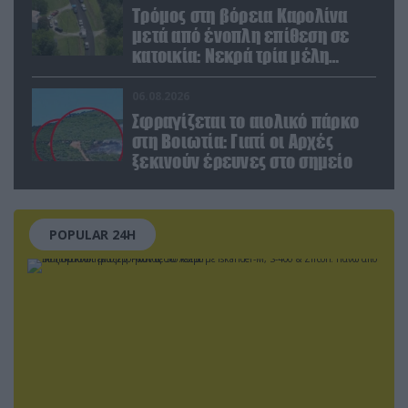
Τρόμος στη βόρεια Καρολίνα
μετά από ένοπλη επίθεση σε
κατοικία: Νεκρά τρία μέλη
οικογένειας – 4 οι τραυματίες
(upd)
06.08.2026
Σφραγίζεται το αιολικό πάρκο
στη Βοιωτία: Γιατί οι Αρχές
ξεκινούν έρευνες στο σημείο
POPULAR 24H