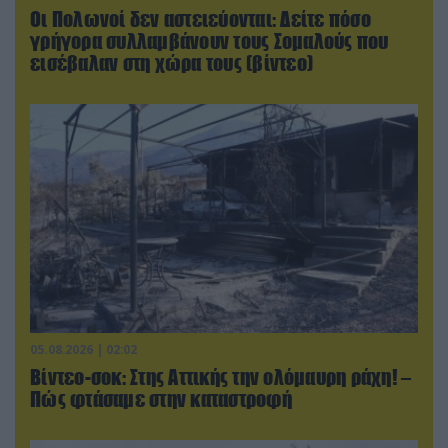
Οι Πολωνοί δεν αστειεύονται: Δείτε πόσο
γρήγορα συλλαμβάνουν τους Σομαλούς που
εισέβαλαν στη χώρα τους (βίντεο)
05.08.2026 | 02:02
Βίντεο-σοκ: Στης Αττικής την ολόμαυρη ράχη! –
Πώς φτάσαμε στην καταστροφή