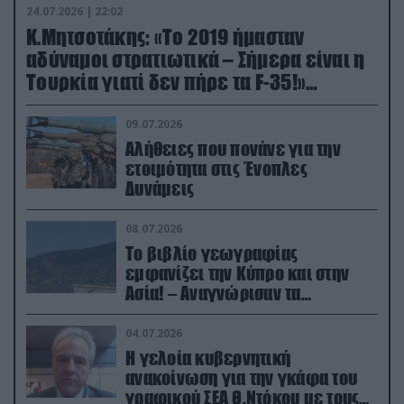
24.07.2026 | 22:02
Κ.Μητσοτάκης: «Το 2019 ήμασταν
αδύναμοι στρατιωτικά – Σήμερα είναι η
Τουρκία γιατί δεν πήρε τα F-35!»
(βίντεο)
09.07.2026
Αλήθειες που πονάνε για την
ετοιμότητα στις Ένοπλες
Δυνάμεις
08.07.2026
Το βιβλίο γεωγραφίας
εμφανίζει την Κύπρο και στην
Ασία! – Αναγνώρισαν τα
κατεχόμενα; (φωτο)
04.07.2026
Η γελοία κυβερνητική
ανακοίνωση για την γκάφα του
γραφικού ΣΕΑ Θ.Ντόκου με τους