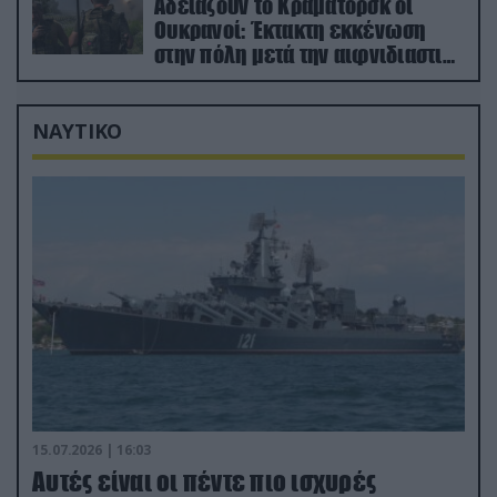
Αδειάζουν το Κραματόρσκ οι
Ουκρανοί: Έκτακτη εκκένωση
στην πόλη μετά την αιφνιδιαστική
προώθηση των Ρώσων (βίντεο)
ΝΑΥΤΙΚΟ
15.07.2026 | 16:03
Aυτές είναι οι πέντε πιο ισχυρές