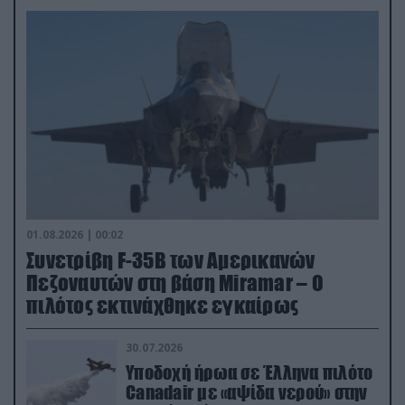
01.08.2026 | 00:02
Συνετρίβη F-35B των Αμερικανών
Πεζοναυτών στη βάση Miramar – Ο
πιλότος εκτινάχθηκε εγκαίρως
30.07.2026
Υποδοχή ήρωα σε Έλληνα πιλότο
Canadair με «αψίδα νερού» στην