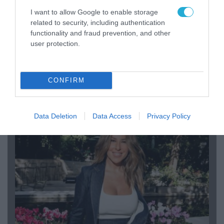
I want to allow Google to enable storage
related to security, including authentication
functionality and fraud prevention, and other
user protection.
04.08.2026 | 12:02
O διευθυντής του OPEN προσπαθεί να τα
CONFIRM
«μαζέψει» για τη δημοσιογράφο που γέλασε
σε ρεπορτάζ για τις φωτιές
Data Deletion
Data Access
Privacy Policy