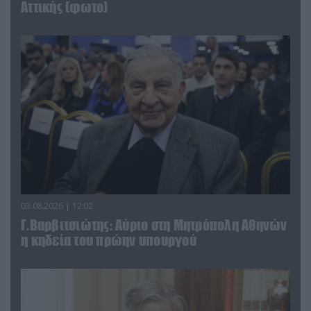
Αττικής (φωτο)
03.08.2026 | 12:02
Γ.Βαρβιτσιώτης: Aύριο στη Μητρόπολη Αθηνών
η κηδεία του πρώην υπουργού