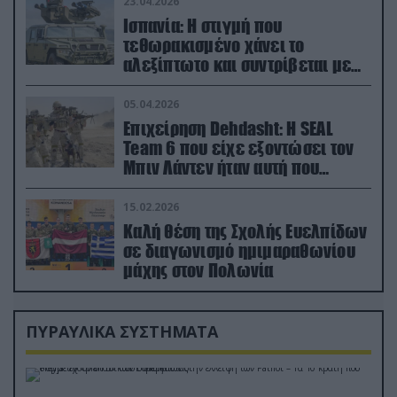
23.04.2026
Ισπανία: Η στιγμή που
τεθωρακισμένο χάνει το
αλεξίπτωτο και συντρίβεται με
ορμή στο έδαφος (βίντεο)
05.04.2026
Επιχείρηση Dehdasht: Η SEAL
Team 6 που είχε εξοντώσει τον
Μπιν Λάντεν ήταν αυτή που
διέσωσε τον πιλότο του F-15
15.02.2026
Καλή θέση της Σχολής Ευελπίδων
σε διαγωνισμό ημιμαραθωνίου
μάχης στον Πολωνία
ΠΥΡΑΥΛΙΚΑ ΣΥΣΤΗΜΑΤΑ