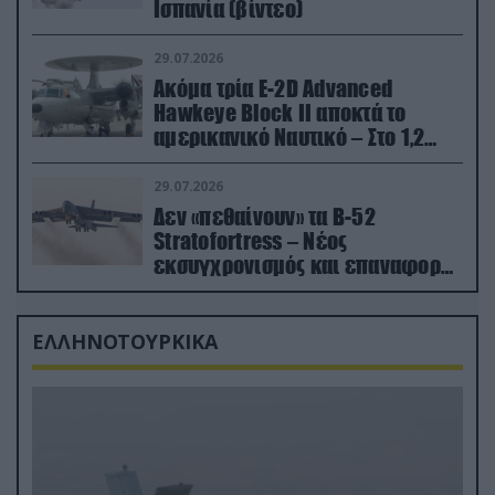
Ισπανία (βίντεο)
29.07.2026
Ακόμα τρία E-2D Advanced
Hawkeye Block II αποκτά το
αμερικανικό Ναυτικό – Στο 1,2
δισ.δολάρια το κόστος
29.07.2026
Δεν «πεθαίνουν» τα Β-52
Stratofortress – Νέος
εκσυγχρονισμός και επαναφορά
από τα «νεκροταφεία»
ΕΛΛΗΝΟΤΟΥΡΚΙΚΑ