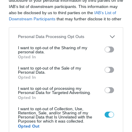
disclosure of your personal information by third parties on the
IAB’s list of downstream participants. This information may
also be disclosed by us to third parties on the
IAB’s List of
ΠΟΛΙΤΙΚΗ
Downstream Participants
that may further disclose it to other
third parties.
Please note that this website/app uses one or more Google
Personal Data Processing Opt Outs
services and may gather and store information including but
not limited to your visit or usage behaviour. You may click to
I want to opt-out of the Sharing of my
personal data.
grant or deny consent to Google and its third-party tags to
Opted In
use your data for below specified purposes in below Google
consent section.
I want to opt-out of the Sale of my
Personal Data.
Opted In
I want to opt-out of processing my
Personal Data for Targeted Advertising.
04.08.2026 | 15:02
Opted In
Αυτή την ώρα το τελευταίο «αντίο» στον πρώην
υπουργό Ι.Βαρβιτσιώτη (φωτο)
I want to opt-out of Collection, Use,
Retention, Sale, and/or Sharing of my
Personal Data that Is Unrelated with the
Purposes for which it was collected.
Opted Out