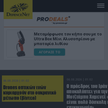
ε το
«Μαγική» φόρμουλα τριβόλι + VIP
ε
για αύξηση της λίμπιντο
ΑΓΟΡΑΣΕ ΤΟ
06.08.2026 | 01:02
06.08.2026 | 01:02
Ο πρόεδρος του Ιράν
Drones οπτικών ινών
αποκαλύπτει για την
κυριαρχούν στο ουκρανικό
Μοτζτάμπα Χαμενεΐ 
μέτωπο (βίντεο)
είναι πολύ δύσκολη 
επικοινωνία»