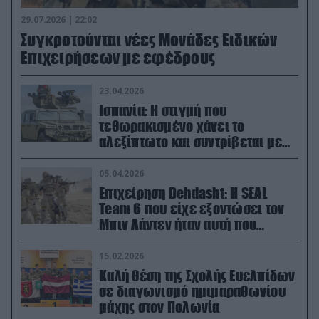
29.07.2026 | 22:02
Συγκροτούνται νέες Μονάδες Ειδικών
Επιχειρήσεων με εφέδρους
23.04.2026
Ισπανία: Η στιγμή που
τεθωρακισμένο χάνει το
αλεξίπτωτο και συντρίβεται με
ορμή στο έδαφος (βίντεο)
05.04.2026
Επιχείρηση Dehdasht: Η SEAL
Team 6 που είχε εξοντώσει τον
Μπιν Λάντεν ήταν αυτή που
διέσωσε τον πιλότο του F-15
15.02.2026
Καλή θέση της Σχολής Ευελπίδων
σε διαγωνισμό ημιμαραθωνίου
μάχης στον Πολωνία