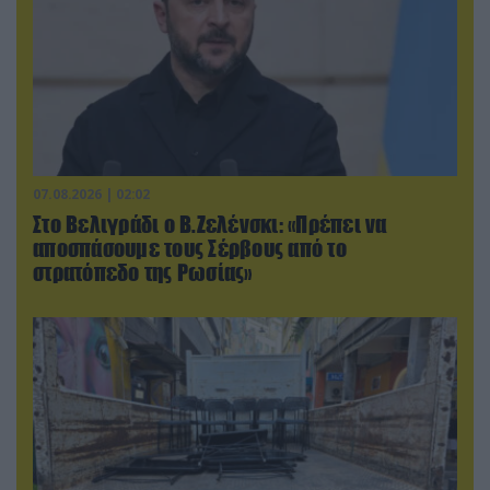
07.08.2026 | 02:02
Στο Βελιγράδι ο Β.Ζελένσκι: «Πρέπει να
αποσπάσουμε τους Σέρβους από το
στρατόπεδο της Ρωσίας»