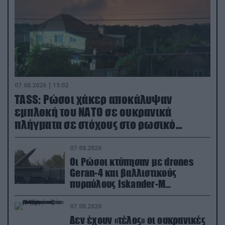
07.08.2026 | 15:02
TASS: Ρώσοι χάκερ αποκάλυψαν
εμπλοκή του ΝΑΤΟ σε ουκρανικά
πλήγματα σε στόχους στο ρωσικό
έδαφος!
07.08.2026
Οι Ρώσοι κτύπησαν με drones
Geran-4 και βαλλιστικούς
πυραύλους Iskander-M
ουκρανικό τρένο με στρατιωτικό
εξοπλισμό
07.08.2026
Δεν έχουν «τέλος» οι ουκρανικές