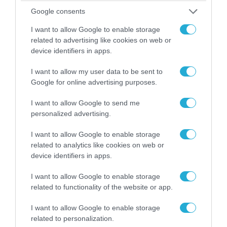
αντικείμενα από κοινόχρηστους χώρους
Google consents
I want to allow Google to enable storage
related to advertising like cookies on web or
device identifiers in apps.
I want to allow my user data to be sent to
Google for online advertising purposes.
I want to allow Google to send me
personalized advertising.
I want to allow Google to enable storage
related to analytics like cookies on web or
06.08.2026 | 09:03
device identifiers in apps.
«Οι εντελώς αθώοι»: Η ανάρτηση του Αρκά για
I want to allow Google to enable storage
τα ζώα που χάθηκαν στις πυρκαγιές της
related to functionality of the website or app.
Αττικής (φωτο)
I want to allow Google to enable storage
related to personalization.