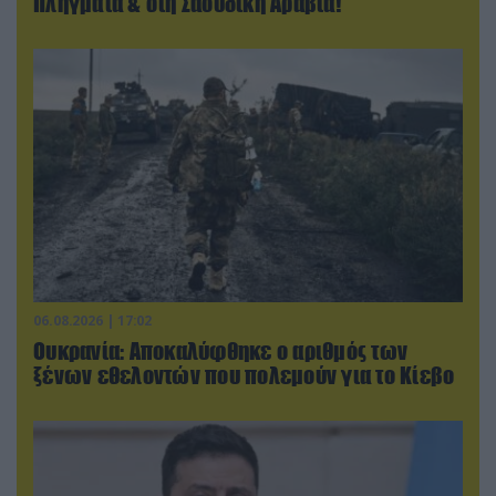
Πλήγματα & στη Σαουδική Αραβία!
06.08.2026 | 17:02
Ουκρανία: Αποκαλύφθηκε ο αριθμός των
ξένων εθελοντών που πολεμούν για το Κίεβο