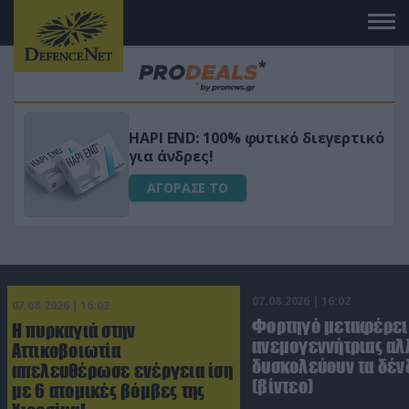
Μεταμόρφωσε τον κήπο σου με το
ικό
Ultra Box Μίνι Αλυσοπρίονο με
μπαταρία λιθίου
ΑΓΟΡΑΣΕ ΤΟ
07.08.2026 | 16:02
07.08.2026 | 16:02
Φορτηγό μεταφέρει
Η πυρκαγιά στην
ανεμογεννήτριας αλ
Αττικοβοιωτία
δυσκολεύουν τα δέν
απελευθέρωσε ενέργεια ίση
(βίντεο)
με 6 ατομικές βόμβες της