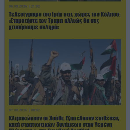
06.08.2026 | 21:02
Τελεσίγραφο του Ιράν στις χώρες του Κόλπου:
«Σταματήστε τον Τραμπ αλλιώς θα σας
χτυπήσουμε σκληρά»
07.08.2026 | 08:02
Κλιμακώνουν οι Χούθι: Eξαπέλυσαν επιθέσεις
κατά στρατιωτικών δυνάμεων στην Υεμένη –