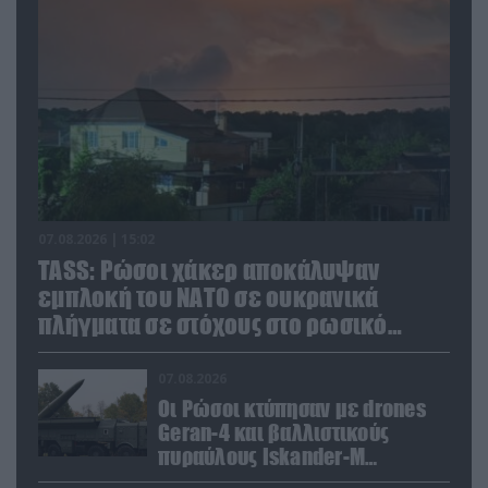
07.08.2026 | 15:02
TASS: Ρώσοι χάκερ αποκάλυψαν
εμπλοκή του ΝΑΤΟ σε ουκρανικά
πλήγματα σε στόχους στο ρωσικό
έδαφος!
07.08.2026
Οι Ρώσοι κτύπησαν με drones
Geran-4 και βαλλιστικούς
πυραύλους Iskander-M
ουκρανικό τρένο με