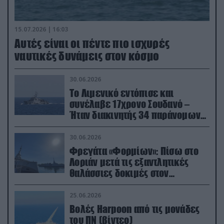
15.07.2026 | 16:03
Aυτές είναι οι πέντε πιο ισχυρές
ναυτικές δυνάμεις στον κόσμο
30.06.2026
Το Λιμενικό εντόπισε και
συνέλαβε 17χρονο Σουδανό –
Ήταν διακινητής 34 παράνομων
μεταναστών
30.06.2026
Φρεγάτα «Φορμίων»: Πίσω στο
Λοριάν μετά τις εξαντλητικές
θαλάσσιες δοκιμές στον
απαιτητικό Βισκαϊκό
25.06.2026
Βολές Harpoon από τις μονάδες
του ΠΝ (βίντεο)