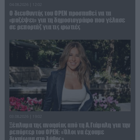
04.08.2026 | 12:02
O διευθυντής του OPEN προσπαθεί να τα
«μαζέψει» για τη δημοσιογράφο που γέλασε
σε ρεπορτάζ για τις φωτιές
03.08.2026 | 19:02
Ξέπλυμα της ανοησίας από τη Α.Γιάμαλη για την
ρεπόρτερ του ΟΡΕΝ: «Όλοι να έχουμε
δικαίωμα στο λάθος»