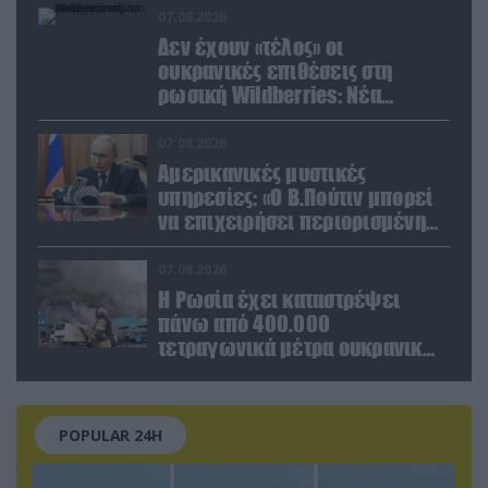
στρατιωτικό εξοπλισμό
07.08.2026
Δεν έχουν «τέλος» οι
ουκρανικές επιθέσεις στη
ρωσική Wildberries: Νέα
πλήγματα σε εγκαταστάσεις στα
Ουράλια
07.08.2026
Αμερικανικές μυστικές
υπηρεσίες: «Ο Β.Πούτιν μπορεί
να επιχειρήσει περιορισμένη
στρατιωτική επιχείρηση στην
Ευρώπη»
07.08.2026
Η Ρωσία έχει καταστρέψει
πάνω από 400.000
τετραγωνικά μέτρα ουκρανικών
εγκαταστάσεων τον Ιούλιο
POPULAR 24H