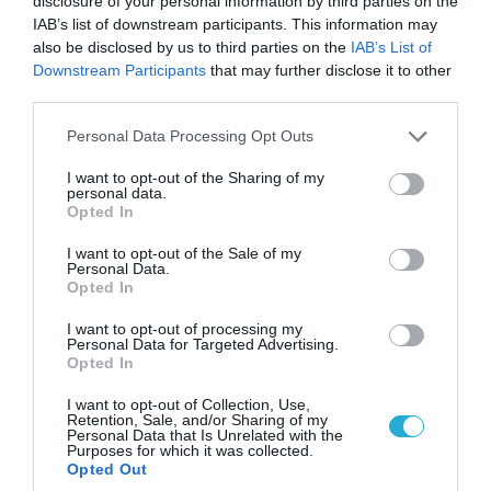
disclosure of your personal information by third parties on the
Οι ρωσικές δυνάμεις απέχουν μόλις 5 χλμ.
IAB’s list of downstream participants. This information may
also be disclosed by us to third parties on the
από Σλαβιάνσκ και Κραματόρσκ στο Ντονέτσκ
IAB’s List of
Downstream Participants
that may further disclose it to other
third parties.
Please note that this website/app uses one or more Google
ΠΟΛΙΤΙΚΗ
Personal Data Processing Opt Outs
services and may gather and store information including but
not limited to your visit or usage behaviour. You may click to
I want to opt-out of the Sharing of my
personal data.
grant or deny consent to Google and its third-party tags to
Opted In
use your data for below specified purposes in below Google
consent section.
I want to opt-out of the Sale of my
Personal Data.
Opted In
I want to opt-out of processing my
Personal Data for Targeted Advertising.
Opted In
I want to opt-out of Collection, Use,
Retention, Sale, and/or Sharing of my
06.08.2026 | 14:02
Personal Data that Is Unrelated with the
Purposes for which it was collected.
«Επιχείρηση ελεύθερα πεζοδρόμια» στην
Opted Out
Αθήνα: Απομακρύνθηκαν παράνομα