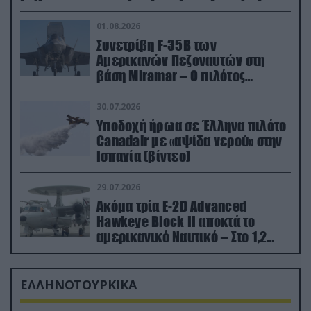
01.08.2026
Συνετρίβη F-35B των
Αμερικανών Πεζοναυτών στη
βάση Miramar – Ο πιλότος
εκτινάχθηκε εγκαίρως
30.07.2026
Υποδοχή ήρωα σε Έλληνα πιλότο
Canadair με «αψίδα νερού» στην
Ισπανία (βίντεο)
29.07.2026
Ακόμα τρία E-2D Advanced
Hawkeye Block II αποκτά το
αμερικανικό Ναυτικό – Στο 1,2
δισ.δολάρια το κόστος
ΕΛΛΗΝΟΤΟΥΡΚΙΚΑ