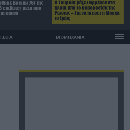
Η Τουρκία βάζει «φρένο» στα
ώθηκε Boeing 757 της
πλοία από το Νοβοροσίσκ της
5 επιβάτες μετά από
Ρωσίας – Για να πιέσει η Μόσχα
ια καπνό
το Ιράν;
Π.ΕΘ.Α
ΒΙΟΜΗΧΑΝΙΑ