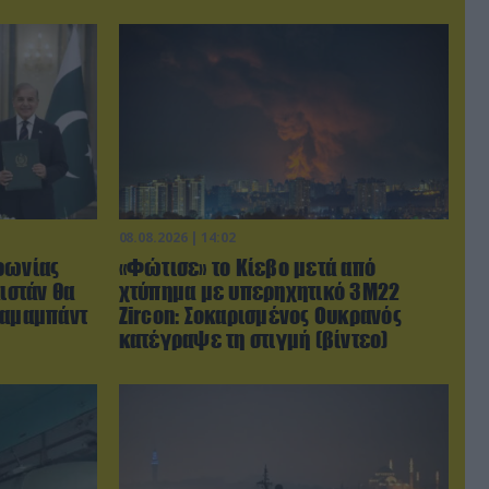
08.08.2026 | 14:02
φωνίας
«Φώτισε» το Κίεβο μετά από
ιστάν θα
χτύπημα με υπερηχητικό 3M22
λαμαμπάντ
Zircon: Σοκαρισμένος Ουκρανός
κατέγραψε τη στιγμή (βίντεο)