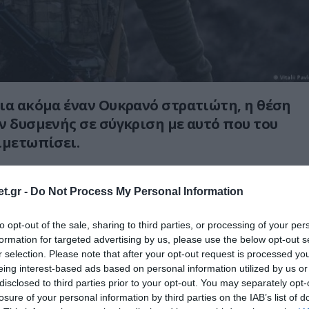
ια ακόμα έναν Ουκρανό στρατιώτη, η θέση
ν δυσμενής σε σύγκριση με αυτό που του
ιμετωπίσει.
τεο, διακρίνεται η αιφνίδια άφιξη ενός
ποίο τον εντόπισε και τον εξόντωσε.
t.gr -
Do Not Process My Personal Information
:
to opt-out of the sale, sharing to third parties, or processing of your per
formation for targeted advertising by us, please use the below opt-out s
r selection. Please note that after your opt-out request is processed y
: The moment a Ukrainian soldier was struck
eing interest-based ads based on personal information utilized by us or
 FPV drone.
pic.twitter.com/EUDPT4gFXO
disclosed to third parties prior to your opt-out. You may separately opt-
losure of your personal information by third parties on the IAB’s list of