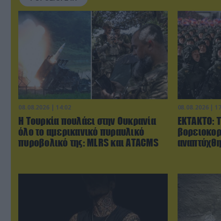
08.08.2026 | 14:02
08.08.2026 | 1
Η Τουρκία πουλάει στην Ουκρανία
ΕΚΤΑΚΤΟ: 
όλο το αμερικανικό πυραυλικό
βορειοκορ
πυροβολικό της: MLRS και ΑΤΑCMS
αναπτύχθη