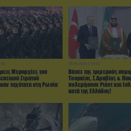
7:02
08.08.2026 | 18:02
Τρεις Μεραρχίες του
Βάσει της τριμερούς συμ
εατικού Στρατού
Τουρκίας, Σ.Αραβίας & Πακ
καν ταχύτατα στη Ρωσία
πολεμήσουν Ριάντ και Ισ
κατά της Ελλάδας!