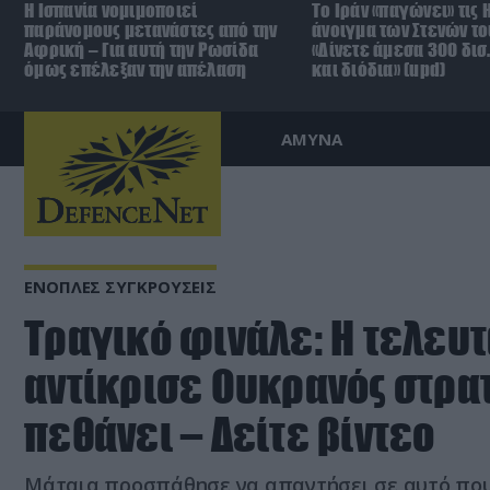
Η Ισπανία νομιμοποιεί
Το Ιράν «παγώνει» τις 
παράνομους μετανάστες από την
άνοιγμα των Στενών το
Αφρική – Για αυτή την Ρωσίδα
«Δίνετε άμεσα 300 δισ
όμως επέλεξαν την απέλαση
και διόδια» (upd)
ΑΜΥΝΑ
ΕΝΟΠΛΕΣ ΣΥΓΚΡΟΥΣΕΙΣ
Τραγικό φινάλε: Η τελευτ
αντίκρισε Ουκρανός στρατ
πεθάνει – Δείτε βίντεο
Μάταια προσπάθησε να απαντήσει σε αυτό πο