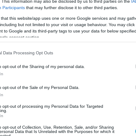
Saviour (@TheSaviour)
May 12, 2026
. This information may also be disclosed by us to third parties on the
IA
Participants
that may further disclose it to other third parties.
σε να απαντήσει με την κατάρριψή του από
 that this website/app uses one or more Google services and may gath
έφερε.
including but not limited to your visit or usage behaviour. You may click 
 to Google and its third-party tags to use your data for below specifi
όπως και πολλά άλλα που έχουν έρθει στο
ogle consent section.
ιότητας και θα συνεχίσουν να έρχονται – όσο
ος- καταδεικνύουν την αγριότητα που έχει η
l Data Processing Opt Outs
ύ των δύο χωρών, η οποία έχει διέλθει στο
o opt-out of the Sharing of my personal data.
.
In
o opt-out of the Sale of my Personal Data.
In
to opt-out of processing my Personal Data for Targeted
ing.
In
o opt-out of Collection, Use, Retention, Sale, and/or Sharing
ersonal Data that Is Unrelated with the Purposes for which it
lected.