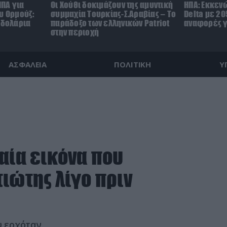
ΗΠΑ για
Οι Χούθι δοκιμάζουν της αμυντική
ΗΠΑ: Εκκεν
υ Ορμούζ:
συμμαχία Τουρκίας-Σ.Αραβίας – Το
Delta με 20
.δολάρια
παράδοξο των ελληνικών Patriot
αναφορές γ
στην περιοχή
ΑΣΦΑΛΕΙΑ
ΠΟΛΙΤΙΚΗ
Υ
αία εικόνα που
ιώτης λίγο πριν
υ ερχόταν