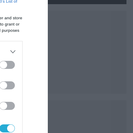
ίδια με το άρθρο 5 του ΝΑΤΟ»
B’s List of
(upd)
er and store
to grant or
ed purposes