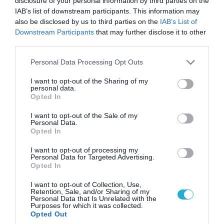
disclosure of your personal information by third parties on the
IAB’s list of downstream participants. This information may
also be disclosed by us to third parties on the
IAB’s List of
Downstream Participants
that may further disclose it to other
third parties.
Please note that this website/app uses one or more Google
Personal Data Processing Opt Outs
services and may gather and store information including but
not limited to your visit or usage behaviour. You may click to
I want to opt-out of the Sharing of my
personal data.
grant or deny consent to Google and its third-party tags to
09.08.2026 | 19:02
Opted In
use your data for below specified purposes in below Google
Ρωσικό Su-34 προκάλεσε τον όλεθρο σε
consent section.
κτίριο με Ουκρανούς στη Ζαπορίζια – Δείτε
I want to opt-out of the Sale of my
Personal Data.
βίντεο
Opted In
I want to opt-out of processing my
Personal Data for Targeted Advertising.
Opted In
ΠΟΛΙΤΙΚΗ
I want to opt-out of Collection, Use,
Retention, Sale, and/or Sharing of my
Personal Data that Is Unrelated with the
Purposes for which it was collected.
Opted Out