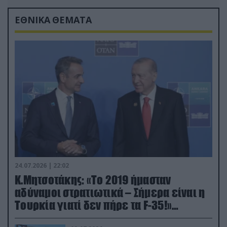
ΕΘΝΙΚΑ ΘΕΜΑΤΑ
24.07.2026 | 22:02
Κ.Μητσοτάκης: «Το 2019 ήμασταν
αδύναμοι στρατιωτικά – Σήμερα είναι η
Τουρκία γιατί δεν πήρε τα F-35!»
(βίντεο)