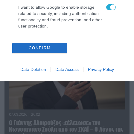
I want to allow Google to enable storage
related to security, including authentication
08.08.2026 | 09:02
functionality and fraud prevention, and other
«Η απόλυτη τραγωδία»: Η «αιχμηρή» ανάρτηση
user protection.
του Αρκά για τα τατουάζ (φωτο)
CONFIRM
Data Deletion
Data Access
Privacy Policy
07.08.2026 | 20:02
Ο Γιάννης Αλαφούζος «τέλειωσε» τον
Κωνσταντίνο Ζούλα από τον ΣΚΑΪ – Ο λόγος της