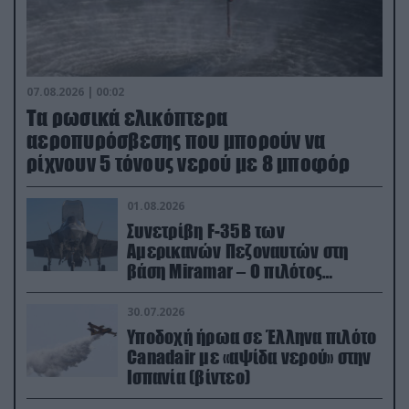
07.08.2026 | 00:02
Τα ρωσικά ελικόπτερα
αεροπυρόσβεσης που μπορούν να
ρίχνουν 5 τόνους νερού με 8 μποφόρ
01.08.2026
Συνετρίβη F-35B των
Αμερικανών Πεζοναυτών στη
βάση Miramar – Ο πιλότος
εκτινάχθηκε εγκαίρως
30.07.2026
Υποδοχή ήρωα σε Έλληνα πιλότο
Canadair με «αψίδα νερού» στην
Ισπανία (βίντεο)