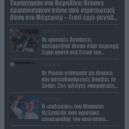
Ταράχτηκαν στο Βερολίνο: Drones
εμφανίστηκαν πάνω από στρατιωτική
βάση στο Μέχερνιχ – Γιατί έχει μεγάλη
σημασία
10.08.2026
Οι ιρανικές δυνάμεις
κατέρριψαν drone στην περιοχή
Σιρίκ κοντά στα Στενά του
Ορμούζ: Δείτε βίντεο
10.08.2026
Οι Ρώσοι κτύπησαν με drones
και κατευθυνόμενες βόμβες το
Σούμι: Στις φλόγες ουκρανικές
ενεργειακές εγκαταστάσεις
10.08.2026
Ο «εκλεκτός» του Μασούντ
Πεζεσκιάν που ορίστηκε
επικεφαλής του ανώτατου
οργάνου ασφαλείας του Ιράν