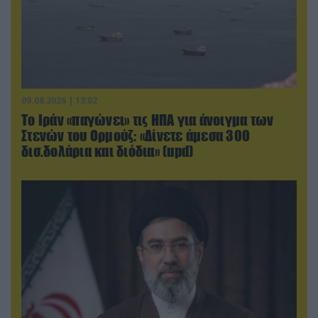
09.08.2026 | 13:02
Το Ιράν «παγώνει» τις ΗΠΑ για άνοιγμα των
Στενών του Ορμούζ: «Δίνετε άμεσα 300
δισ.δολάρια και διόδια» (upd)