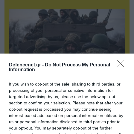
Defencenet.gr -
Do Not Process My Personal
Information
09.08.2026 | 23:02
If you wish to opt-out of the sale, sharing to third parties, or
Νεοσύλλεκτοι Ουκρανοί στρατιώτες και
processing of your personal or sensitive information for
υπάλληλοι της TCC έτρεχαν πανικόβλητοι
targeted advertising by us, please use the below opt-out
αλλά… εξοντώθηκαν – Δείτε βίντεο
section to confirm your selection. Please note that after your
opt-out request is processed you may continue seeing
interest-based ads based on personal information utilized by
us or personal information disclosed to third parties prior to
your opt-out. You may separately opt-out of the further