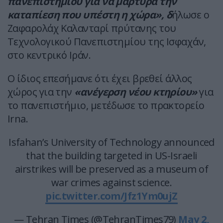
πανεπιστημίου για να μαρτυρά την
καταπίεση που υπέστη η χώρα», δ
ήλωσε ο
Ζαφαρολάχ Καλανταρί πρύτανης του
Τεχνολογικού Πανεπιστημίου της Ισφαχάν,
στο κεντρικό Ιράν.
Ο ίδιος επεσήμανε ότι έχει βρεθεί άλλος
χώρος για την
«ανέγερση νέου κτηρίου»
για
το πανεπιστήμιο, μετέδωσε το πρακτορείο
Irna.
Isfahan’s University of Technology announced
that the building targeted in US-Israeli
airstrikes will be preserved as a museum of
war crimes against science.
pic.twitter.com/Jfz1Ym0ujZ
— Tehran Times (@TehranTimes79)
May 2,