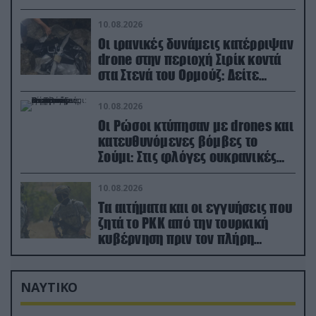
(βίντεο)
10.08.2026
Οι ιρανικές δυνάμεις κατέρριψαν
drone στην περιοχή Σιρίκ κοντά
στα Στενά του Ορμούζ: Δείτε
βίντεο
10.08.2026
Οι Ρώσοι κτύπησαν με drones και
κατευθυνόμενες βόμβες το
Σούμι: Στις φλόγες ουκρανικές
ενεργειακές εγκαταστάσεις
10.08.2026
Τα αιτήματα και οι εγγυήσεις που
ζητά το PKK από την τουρκική
κυβέρνηση πριν τον πλήρη
αφοπλισμό του
ΝΑΥΤΙΚΟ