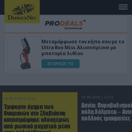
 το
«Μαγική» φόρμουλα τριβόλι + VIP
για αύξηση της λίμπιντο
ΑΓΟΡΑΣΕ ΤΟ
10.08.2026 | 12:02
10.08.2026 | 12:02
Δανία: Πυροβολισμοί
Έμφορτο όχημα των
πόλη Χόλμπεκ – Ανα
Ουκρανών στο Σλαβιάνσκ
πολλούς τραυματίες
καταστράφηκε ολοσχερώς
από ρωσικό μαχητικό μέσα