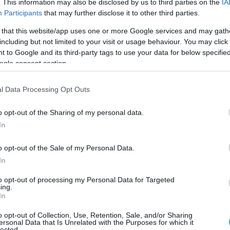
. This information may also be disclosed by us to third parties on the
IA
scale missile test with a range of approximately
Participants
that may further disclose it to other third parties.
meters.🚀🔥
pic.twitter.com/t768j173Rb
 that this website/app uses one or more Google services and may gath
including but not limited to your visit or usage behaviour. You may click 
he Great 🇷🇺🎖 (@aleksthgrt)
May 2, 2026
 to Google and its third-party tags to use your data for below specifi
ogle consent section.
έρχεται σε μια περίοδο αυξημένης
άθειας, με την Τεχεράνη να επιχειρεί να
l Data Processing Opt Outs
ήνυμα αποτροπής προς τις
ΗΠΑ
, το
Ισραήλ
και
o opt-out of the Sharing of my personal data.
ιακούς αντιπάλους της, επιδεικνύοντας τη
In
του πυραυλικού της προγράμματος.
o opt-out of the Sale of my Personal Data.
In
to opt-out of processing my Personal Data for Targeted
ing.
In
o opt-out of Collection, Use, Retention, Sale, and/or Sharing
ersonal Data that Is Unrelated with the Purposes for which it
lected.