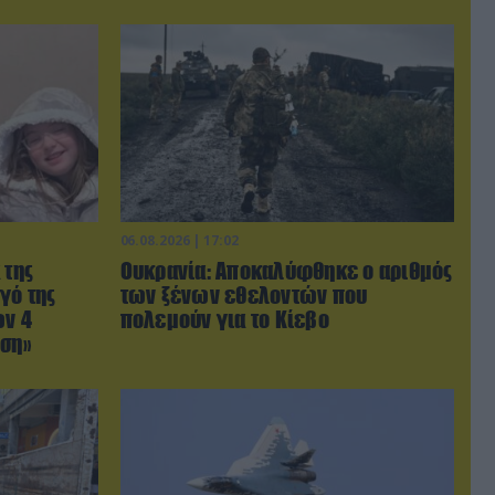
06.08.2026 | 17:02
 της
Ουκρανία: Αποκαλύφθηκε ο αριθμός
γό της
των ξένων εθελοντών που
ων 4
πολεμούν για το Κίεβο
ωση»