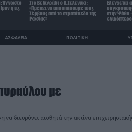
μ: Άγνωστο
Στο Βελιγράδι ο Β.Ζελένσκι:
Ελέγχεται α
Ιράν ή τις
«Πρέπει να αποσπάσουμε τους
σύγκρουσης
Σέρβους από το στρατόπεδο της
στην Ψάθα –
Ρωσίας»
ελικόπτερο
ΑΣΦΑΛΕΙΑ
ΠΟΛΙΤΙΚΗ
Υ
 πυραύλου με
η να διευρύνει αισθητά την ακτίνα επιχειρησιακή