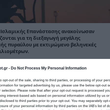
 Ισλαμικής Επανάστασης
ανακοίνωσαν
ονται για τη διεξαγωγή μεγάλης
μής πυραύλου με εκτιμώμενο βεληνεκές
χιλιομέτρων.
ωθούν τα τεχνικά χαρακτηριστικά του
t.gr -
Do Not Process My Personal Information
πλικού συστήματος, θα πρόκειται για μία
τική αναβάθμιση των στρατηγικών
to opt-out of the sale, sharing to third parties, or processing of your per
ης
Ιράν
, καθώς
μια τέτοια εμβέλεια θα
formation for targeted advertising by us, please use the below opt-out s
 Τεχεράνη να διευρύνει αισθητά την
r selection. Please note that after your opt-out request is processed y
ησιακής επιρροής της.
eing interest-based ads based on personal information utilized by us or
disclosed to third parties prior to your opt-out. You may separately opt-
losure of your personal information by third parties on the IAB’s list of
lutionary Guard announced it is preparing to