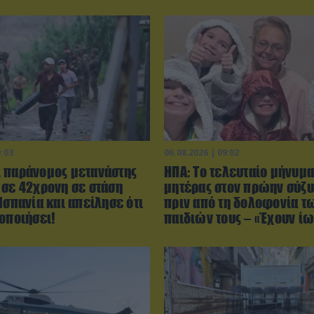
9:03
06.08.2026 | 09:02
 παράνομος μετανάστης
ΗΠΑ: Το τελευταίο μήνυμα
 σε 42χρονη σε στάση
μητέρας στον πρώην σύζυ
Ισπανία και απείλησε ότι
πριν από τη δολοφονία τ
οποιήσει!
παιδιών τους – «Έχουν ί