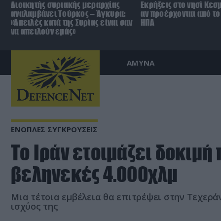
Διοικητής συριακής μεραρχίας
Εκρήξεις στο νησί Κεσ
αναλαμβάνει Τούρκος – Άγκυρα:
αν προέρχονται από το 
«Απειλές κατά της Συρίας είναι σαν
ΗΠΑ
να απειλούν εμάς»
ΑΜΥΝΑ
ΕΝΟΠΛΕΣ ΣΥΓΚΡΟΥΣΕΙΣ
Το Ιράν ετοιμάζει δοκιμή
βεληνεκές 4.000χλμ
Μια τέτοια εμβέλεια θα επιτρέψει στην Τεχεράν
ισχύος της