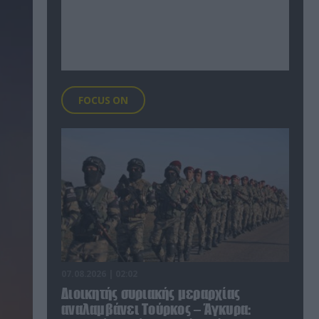
FOCUS ON
07.08.2026 | 02:02
Διοικητής συριακής μεραρχίας
αναλαμβάνει Τούρκος – Άγκυρα: