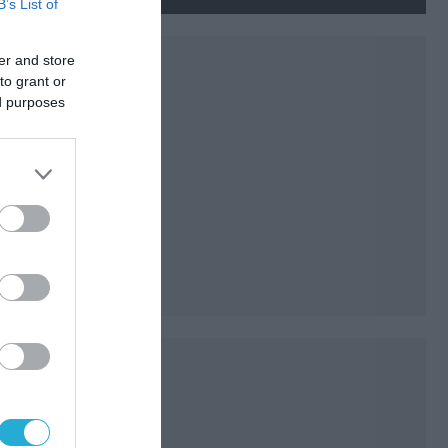
νεκρούς και τραυματίες
B’s List of
(βίντεο)
er and store
to grant or
ed purposes