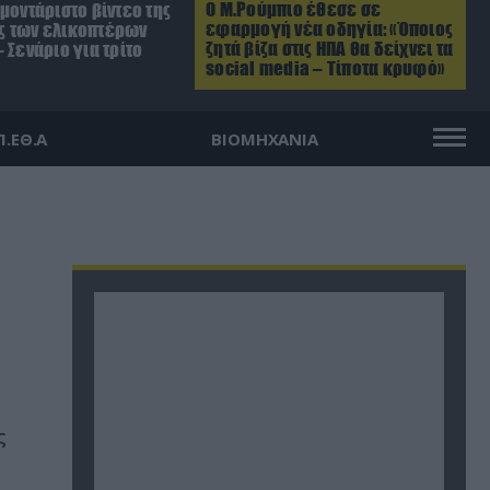
Ο Μ.Ρούμπιο έθεσε σε
μοντάριστο βίντεο της
εφαρμογή νέα οδηγία: «Όποιος
 των ελικοπτέρων
ζητά βίζα στις ΗΠΑ θα δείχνει τα
 Σενάριο για τρίτο
social media – Τίποτα κρυφό»
Π.ΕΘ.Α
ΒΙΟΜΗΧΑΝΙΑ
ς