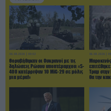
06.08.2026 | 00:02
06.08.2026 | 0
Θορυβήθηκαν οι Ουκρανοί με τις
Μαροκινός
δηλώσεις Ρώσου υποπτέραρχου: «S-
επιτέθηκε
400 κατέρριψαν 10 MiG-29 σε μόλις
Τραμ στην 
μια μέρα!»
θα την κακ