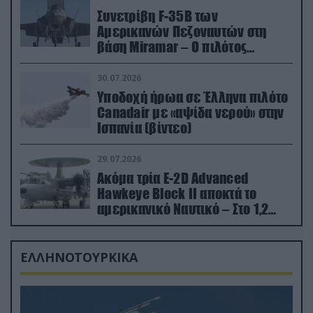
Συνετρίβη F-35B των
Αμερικανών Πεζοναυτών στη
βάση Miramar – Ο πιλότος
εκτινάχθηκε εγκαίρως
30.07.2026
Υποδοχή ήρωα σε Έλληνα πιλότο
Canadair με «αψίδα νερού» στην
Ισπανία (βίντεο)
29.07.2026
Ακόμα τρία E-2D Advanced
Hawkeye Block II αποκτά το
αμερικανικό Ναυτικό – Στο 1,2
δισ.δολάρια το κόστος
ΕΛΛΗΝΟΤΟΥΡΚΙΚΑ