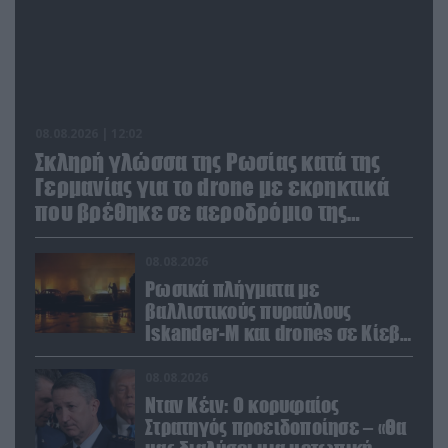
08.08.2026 | 12:02
Σκληρή γλώσσα της Ρωσίας κατά της
Γερμανίας για το drone με εκρηκτικά
που βρέθηκε σε αεροδρόμιο της
Λειψίας
08.08.2026
Ρωσικά πλήγματα με
βαλλιστικούς πυραύλους
Iskander-M και drones σε Κίεβο
και Ντνιπροπετρόφσκ: Ισχυρές
εκρήξεις
08.08.2026
Νταν Κέιν: Ο κορυφαίος
Στρατηγός προειδοποίησε – «Θα