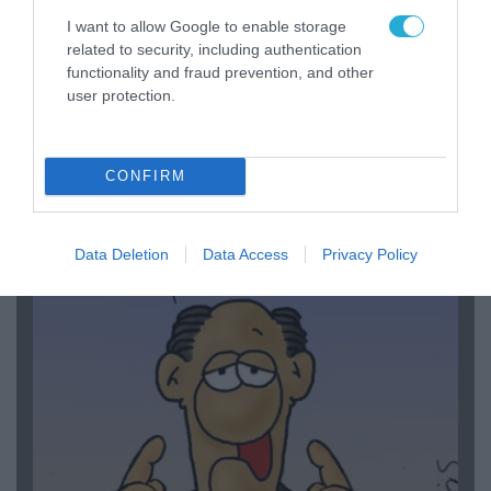
I want to allow Google to enable storage
related to security, including authentication
functionality and fraud prevention, and other
user protection.
06.08.2026 | 14:02
CONFIRM
«Επιχείρηση ελεύθερα πεζοδρόμια» στην
Αθήνα: Απομακρύνθηκαν παράνομα
αντικείμενα από κοινόχρηστους χώρους
Data Deletion
Data Access
Privacy Policy