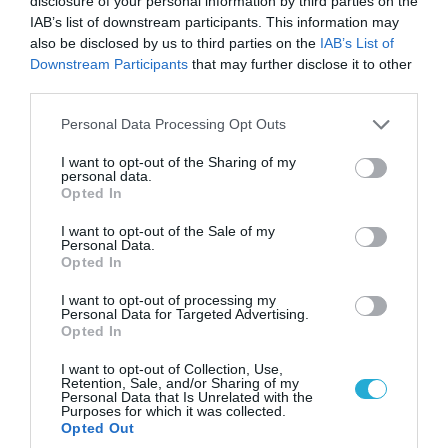
disclosure of your personal information by third parties on the
απομάκρυνσής του
IAB’s list of downstream participants. This information may
also be disclosed by us to third parties on the
IAB’s List of
Downstream Participants
that may further disclose it to other
ΠΟΛΙΤΙΚΗ
third parties.
Please note that this website/app uses one or more Google
Personal Data Processing Opt Outs
services and may gather and store information including but
not limited to your visit or usage behaviour. You may click to
I want to opt-out of the Sharing of my
personal data.
grant or deny consent to Google and its third-party tags to
Opted In
use your data for below specified purposes in below Google
consent section.
I want to opt-out of the Sale of my
Personal Data.
Opted In
I want to opt-out of processing my
Personal Data for Targeted Advertising.
Opted In
08.08.2026 | 09:02
I want to opt-out of Collection, Use,
«Η απόλυτη τραγωδία»: Η «αιχμηρή» ανάρτηση
Retention, Sale, and/or Sharing of my
Personal Data that Is Unrelated with the
του Αρκά για τα τατουάζ (φωτο)
Purposes for which it was collected.
Opted Out