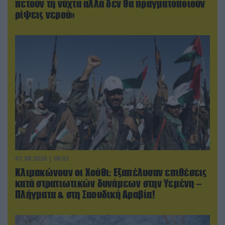
πετούν τη νύχτα αλλά δεν θα πραγματοποιούν
ρίψεις νερού»
07.08.2026 | 08:02
Κλιμακώνουν οι Χούθι: Eξαπέλυσαν επιθέσεις
κατά στρατιωτικών δυνάμεων στην Υεμένη –
Πλήγματα & στη Σαουδική Αραβία!