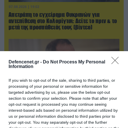
07.08.2026 | 19:02
Απετράπη το εγχείρημα Ουκρανών για
αντεπίθεση στο Κολομίγτσι: Δείτε το πριν & το
μετά της προσπάθειάς τους (βίντεο)
Defencenet.gr -
Do Not Process My Personal
Information
If you wish to opt-out of the sale, sharing to third parties, or
processing of your personal or sensitive information for
targeted advertising by us, please use the below opt-out
section to confirm your selection. Please note that after your
opt-out request is processed you may continue seeing
07.08.2026 | 20:02
interest-based ads based on personal information utilized by
Ο Γιάννης Αλαφούζος «τέλειωσε» τον
us or personal information disclosed to third parties prior to
Κωνσταντίνο Ζούλα από τον ΣΚΑΪ – Ο λόγος της
your opt-out. You may separately opt-out of the further