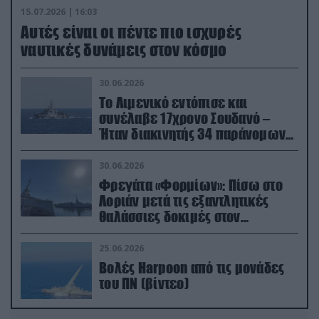
15.07.2026 | 16:03
Aυτές είναι οι πέντε πιο ισχυρές
ναυτικές δυνάμεις στον κόσμο
30.06.2026
Το Λιμενικό εντόπισε και
συνέλαβε 17χρονο Σουδανό –
Ήταν διακινητής 34 παράνομων
μεταναστών
30.06.2026
Φρεγάτα «Φορμίων»: Πίσω στο
Λοριάν μετά τις εξαντλητικές
θαλάσσιες δοκιμές στον
απαιτητικό Βισκαϊκό
25.06.2026
Βολές Harpoon από τις μονάδες
του ΠΝ (βίντεο)