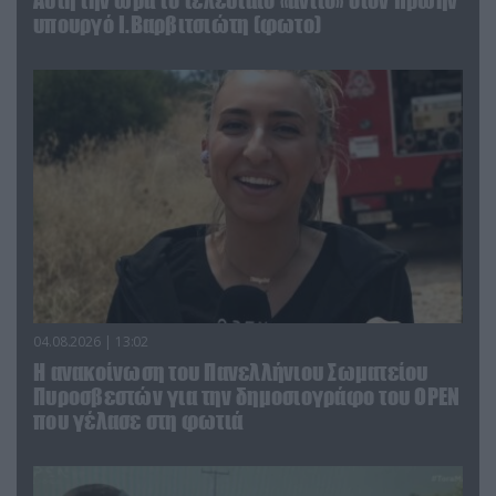
Αυτή την ώρα το τελευταίο «αντίο» στον πρώην
υπουργό Ι.Βαρβιτσιώτη (φωτο)
04.08.2026 | 13:02
Η ανακοίνωση του Πανελλήνιου Σωματείου
Πυροσβεστών για την δημοσιογράφο του OPEN
που γέλασε στη φωτιά