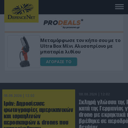
 το
«Μαγική» φόρμουλα τριβόλι + VIP
για αύξηση της λίμπιντο
ΑΓΟΡΑΣΕ ΤΟ
08.08.2026 | 12:02
08.08.2026 | 12:02
Σκληρή γλώσσα της 
Ιράν: Δημοσίευσε
κατά της Γερμανίας γ
φωτογραφίες αμερικανικών
drone με εκρηκτικά
και ισραηλινών
βρέθηκε σε αεροδρό
αεροσκαφών & drones που
Λειψίας