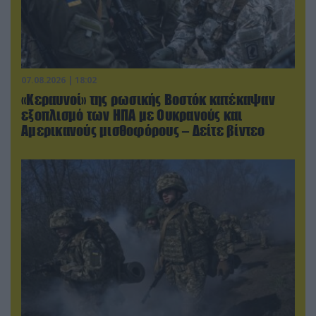
07.08.2026 | 18:02
«Κεραυνοί» της ρωσικής Βοστόκ κατέκαψαν
εξοπλισμό των ΗΠΑ με Ουκρανούς και
Αμερικανούς μισθοφόρους – Δείτε βίντεο