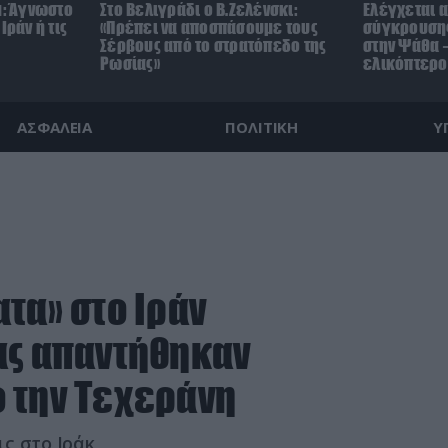
μ: Άγνωστο
Στο Βελιγράδι ο Β.Ζελένσκι:
Ελέγχεται α
Ιράν ή τις
«Πρέπει να αποσπάσουμε τους
σύγκρουσης
Σέρβους από το στρατόπεδο της
στην Ψάθα –
Ρωσίας»
ελικόπτερο
ΑΣΦΑΛΕΙΑ
ΠΟΛΙΤΙΚΗ
Υ
τα» στο Ιράν
ας απαντήθηκαν
 την Τεχεράνη
ς στο Ιράκ