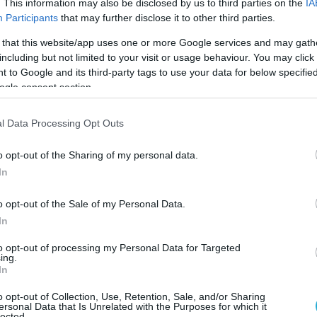
. This information may also be disclosed by us to third parties on the
IA
Participants
that may further disclose it to other third parties.
 fighters fired a missile at a Botswana-flagged
g for the Kharg terminal in Iran. The attack
 that this website/app uses one or more Google services and may gath
including but not limited to your visit or usage behaviour. You may click 
ngine room, immobilizing the vessel under the
 to Google and its third-party tags to use your data for below specifi
on that it…
pic.twitter.com/BK1lgm8Oqy
ogle consent section.
ia Marins (@pati_marins64)
June 3, 2026
l Data Processing Opt Outs
ερικανική βάση στο Ali Al-Salem
o opt-out of the Sharing of my personal data.
γη σοβαρά.
In
αβικά Εμιράτα αναχαιτίστηκαν 15
o opt-out of the Sale of my Personal Data.
 drones, αλλά υπάρχουν αναφορές για
In
ελαϊκές εγκαταστάσεις.
to opt-out of processing my Personal Data for Targeted
ing.
πλήγησαν εγκαταστάσεις του 5ου Στόλου
In
o opt-out of Collection, Use, Retention, Sale, and/or Sharing
ersonal Data that Is Unrelated with the Purposes for which it
lected.