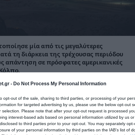
τοποίησε μία από τις μεγαλύτερες
κατά τη διάρκεια της τρέχουσας περιόδου
ως απάντηση σε πρόσφατες αμερικανικές
 Κόλπο.
το Κουβέιτ δέχτηκε επίθεση με drones και
t.gr -
Do Not Process My Personal Information
διεθνές αεροδρόμιο, με αποτέλεσμα
to opt-out of the sale, sharing to third parties, or processing of your per
, αναστολή πτήσεων και πάνω από 60
formation for targeted advertising by us, please use the below opt-out s
r selection. Please note that after your opt-out request is processed y
eing interest-based ads based on personal information utilized by us or
out large-escale attacks and Trump maintains
disclosed to third parties prior to your opt-out. You may separately opt-
tactical silence
losure of your personal information by third parties on the IAB’s list of