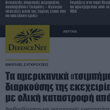
Διοικητής συριακής μεραρχίας
Εκρήξεις στο νησί Κεσ
αναλαμβάνει Τούρκος – Άγκυρα:
αν προέρχονται από το 
«Απειλές κατά της Συρίας είναι σαν
ΗΠΑ
να απειλούν εμάς»
ΑΜΥΝΑ
ΕΝΟΠΛΕΣ ΣΥΓΚΡΟΥΣΕΙΣ
Τα αμερικανικά «τσιμπήμα
διαρκούσης της εκεχειρί
με ολική καταστροφή από
Βομβαρδίστηκαν και αμερικανικές εγκαταστάσει