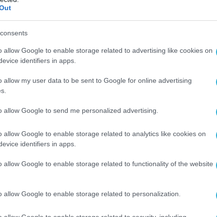
ν επίσης σε βάσεις στην Ιορδανία, στο
Out
 Air Base) και σε αμερικανικές θέσεις στο
consents
o allow Google to enable storage related to advertising like cookies on
 ιρανική απάντηση μέχρι στιγμής, ενώ ο
evice identifiers in apps.
«τακτική σιωπή».
o allow my user data to be sent to Google for online advertising
οσιεύματα, οι ΗΠΑ προσπαθούν να
s.
ράν να οργανώσει τις δυνάμεις του στον
to allow Google to send me personalized advertising.
ύζ, ενώ ταυτόχρονα περιορίζουν τα έσοδά
έλαιο. Μέχρι στιγμής δεν υπάρχει πλήρης
o allow Google to enable storage related to analytics like cookies on
εβαίωση για όλες τις λεπτομέρειες των
evice identifiers in apps.
o allow Google to enable storage related to functionality of the website
o allow Google to enable storage related to personalization.
o allow Google to enable storage related to security, including