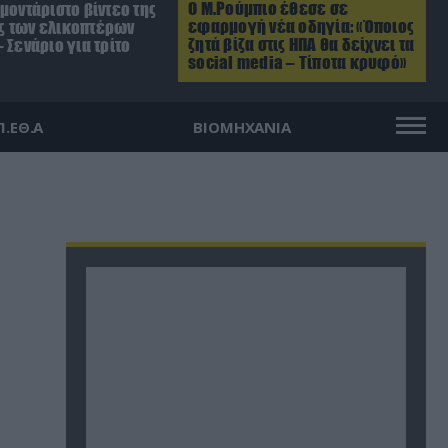
Ο Μ.Ρούμπιο έθεσε σε
μοντάριστο βίντεο της
εφαρμογή νέα οδηγία: «Όποιος
 των ελικοπτέρων
ζητά βίζα στις ΗΠΑ θα δείχνει τα
 Σενάριο για τρίτο
social media – Τίποτα κρυφό»
Π.ΕΘ.Α
ΒΙΟΜΗΧΑΝΙΑ