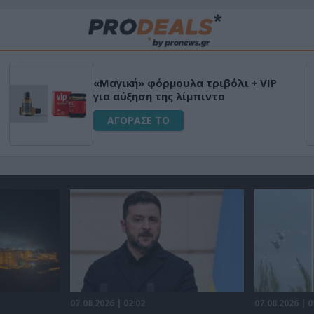
Μεταμόρφωσε τον κήπο σου με το
Ultra Box Μίνι Αλυσοπρίονο με
μπαταρία λιθίου
ΑΓΟΡΑΣΕ ΤΟ
07.08.2026 | 02:02
07.08.2026 | 0