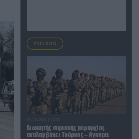
FOCUS ON
07.08.2026 | 02:02
Διοικητής συριακής μεραρχίας
αναλαμβάνει Τούρκος – Άγκυρα: