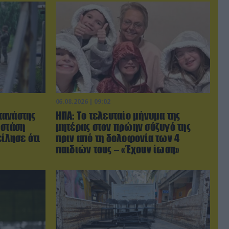
06.08.2026 | 09:02
τανάστης
ΗΠΑ: Το τελευταίο μήνυμα της
 στάση
μητέρας στον πρώην σύζυγό της
είλησε ότι
πριν από τη δολοφονία των 4
παιδιών τους – «Έχουν ίωση»