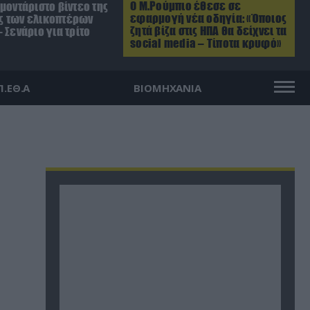
Ο Μ.Ρούμπιο έθεσε σε
μοντάριστο βίντεο της
εφαρμογή νέα οδηγία: «Όποιος
 των ελικοπτέρων
ζητά βίζα στις ΗΠΑ θα δείχνει τα
 Σενάριο για τρίτο
social media – Τίποτα κρυφό»
Π.ΕΘ.Α
ΒΙΟΜΗΧΑΝΙΑ