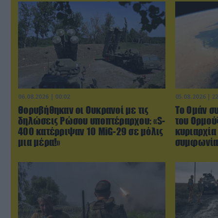
06.08.2026 | 00:02
05.08.2026 | 2
Θορυβήθηκαν οι Ουκρανοί με τις
Το Ομάν σ
δηλώσεις Ρώσου υποπτέραρχου: «S-
του Ορμούζ
400 κατέρριψαν 10 MiG-29 σε μόλις
κυριαρχία
μια μέρα!»
συμφωνί