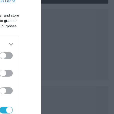
νεκρούς και τραυματίες
B’s List of
(βίντεο)
er and store
to grant or
ed purposes