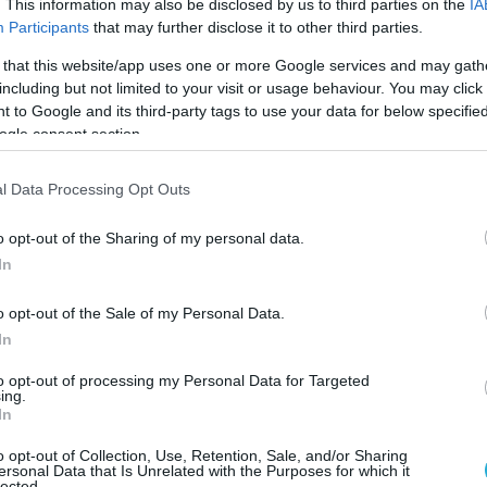
ainian T-64 tanks firing at a Russian convoy
. This information may also be disclosed by us to third parties on the
IA
Participants
that may further disclose it to other third parties.
o Mariupol.
pic.twitter.com/VWPG1Kah0X
 that this website/app uses one or more Google services and may gath
li🇭🇺 (@GZsgallos2007)
May 16, 2026
including but not limited to your visit or usage behaviour. You may click 
 to Google and its third-party tags to use your data for below specifi
περιγραφή, το βίντεο έχει ληφθεί από
ogle consent section.
μείο, καταγράφοντας την προέλαση της
l Data Processing Opt Outs
ς και την αντίδραση των ουκρανικών
α από τις πιο σφοδρές φάσεις των
o opt-out of the Sharing of my personal data.
ην πόλη.
In
o opt-out of the Sale of my Personal Data.
In
to opt-out of processing my Personal Data for Targeted
ing.
In
o opt-out of Collection, Use, Retention, Sale, and/or Sharing
ersonal Data that Is Unrelated with the Purposes for which it
lected.