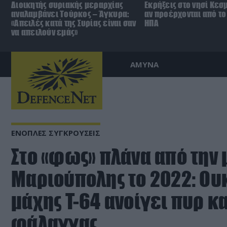
Διοικητής συριακής μεραρχίας
Εκρήξεις στο νησί Κεσ
αναλαμβάνει Τούρκος – Άγκυρα:
αν προέρχονται από το 
«Απειλές κατά της Συρίας είναι σαν
ΗΠΑ
να απειλούν εμάς»
ΑΜΥΝΑ
ΕΝΟΠΛΕΣ ΣΥΓΚΡΟΥΣΕΙΣ
Στο «φως» πλάνα από την 
Μαριούπολης το 2022: Oυ
μάχης T-64 ανοίγει πυρ κ
φάλαγγας