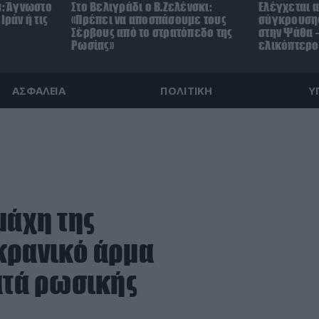
μ: Άγνωστο
Στο Βελιγράδι ο Β.Ζελένσκι:
Ελέγχεται α
Ιράν ή τις
«Πρέπει να αποσπάσουμε τους
σύγκρουσης
Σέρβους από το στρατόπεδο της
στην Ψάθα –
Ρωσίας»
ελικόπτερο
ΑΣΦΑΛΕΙΑ
ΠΟΛΙΤΙΚΗ
Υ
μάχη της
κρανικό άρμα
ατά ρωσικής