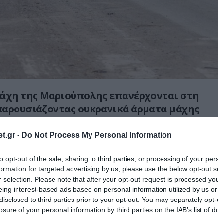
άχη της Μαριούπολης
επανέρχονται στη
παρουσιάζοντας ουκρανικά άρματα μάχης
λήττουν ρωσική στρατιωτική φάλαγγα.
t.gr -
Do Not Process My Personal Information
ρονολογείται από το 2022, αποτυπώνει σκηνές
σης σε χιονισμένη αστική διασταύρωση στη
to opt-out of the sale, sharing to third parties, or processing of your per
ε καπνούς να υψώνονται από τα σημεία των
formation for targeted advertising by us, please use the below opt-out s
r selection. Please note that after your opt-out request is processed y
 μάχες να εξελίσσονται μέσα στον αστικό
eing interest-based ads based on personal information utilized by us or
disclosed to third parties prior to your opt-out. You may separately opt-
losure of your personal information by third parties on the IAB’s list of