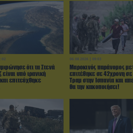
2:02
06.08.2026 | 09:03
υμφώνησε ότι τα Στενά
Μαροκινός παράνομος με
 είναι υπό ιρανική
επιτέθηκε σε 42χρονη σε
 και επιτεύχθηκε
Τραμ στην Ισπανία και απ
α
θα την κακοποιήσει!