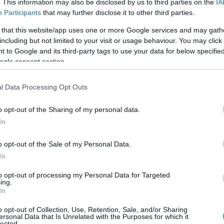
. This information may also be disclosed by us to third parties on the
IA
ρείται στρατηγικά σημαντική για τις
Participants
that may further disclose it to other third parties.
ας της Ρωσίας.
 that this website/app uses one or more Google services and may gath
including but not limited to your visit or usage behaviour. You may click 
α drone θεωρείται βέβαιο ότι χρησιμοποίησε
 to Google and its third-party tags to use your data for below specifi
ΑΤΟϊκής χώρας.
ogle consent section.
al in St. Petersburg Reportedly Hit in Sabotage
l Data Processing Opt Outs
Operation
o opt-out of the Sharing of my personal data.
n St. Petersburg—one of Russia’s key energy and
In
s on the Gulf of Finland—has reportedly been
o opt-out of the Sale of my Personal Data.
in a sabotage or drone strike operation.
In
plays a major…
pic.twitter.com/8wSrLPZrpZ
to opt-out of processing my Personal Data for Targeted
ing.
In
the conflict (@InsidConflict)
June 3, 2026
o opt-out of Collection, Use, Retention, Sale, and/or Sharing
ersonal Data that Is Unrelated with the Purposes for which it
ορές, επιχειρήσεις που συνδέονται με την
lected.