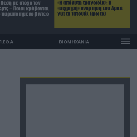
«Η απόλυτη τραγωδία»: Η
θεση με στόχο τον
«αιχμηρή» ανάρτηση του Αρκά
ρτς – Ποιοι κρύβονται
για τα τατουάζ (φωτο)
ο παραποιημένο βίντεο
Π.ΕΘ.Α
ΒΙΟΜΗΧΑΝΙΑ