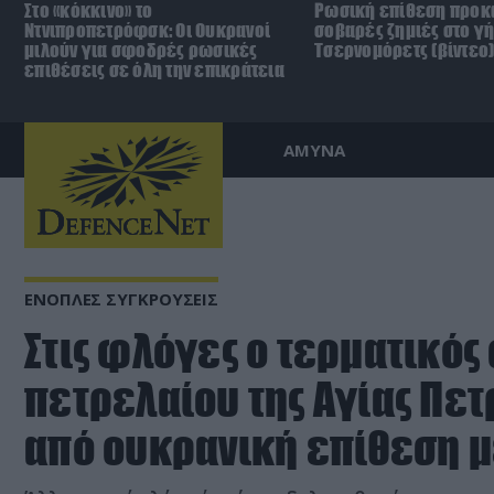
Στο «κόκκινο» το
Ρωσική επίθεση προκ
Ντνιπροπετρόφσκ: Οι Ουκρανοί
σοβαρές ζημιές στο γ
μιλούν για σφοδρές ρωσικές
Τσερνομόρετς (βίντεο
επιθέσεις σε όλη την επικράτεια
ΑΜΥΝΑ
ΕΝΟΠΛΕΣ ΣΥΓΚΡΟΥΣΕΙΣ
Στις φλόγες ο τερματικός
πετρελαίου της Αγίας Πε
από ουκρανική επίθεση μ