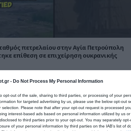
ταθμός πετρελαίου στην Αγία Πετρούπολη
τηκε επίθεση σε επιχείρηση ουκρανικής
 τους βασικούς ενεργειακούς και
t.gr -
Do Not Process My Personal Information
κούς κόμβους της Ρωσίας στον Κόλπο της
αι φέρεται να έγινε στόχος επιχείρησης
to opt-out of the sale, sharing to third parties, or processing of your per
επίθεσης με drone αν και κανείς ακόμα
formation for targeted advertising by us, please use the below opt-out s
ει με σιγουριά.
r selection. Please note that after your opt-out request is processed y
eing interest-based ads based on personal information utilized by us or
disclosed to third parties prior to your opt-out. You may separately opt-
αίζει σημαντικό ρόλο στην αποθήκευση και
losure of your personal information by third parties on the IAB’s list of
ρελαϊκών προϊόντων για την περιοχή της