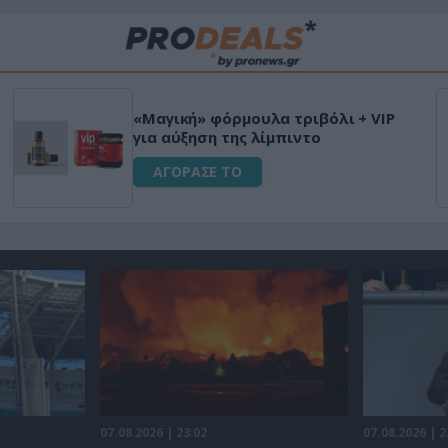
Μεταμόρφωσε τον κήπο σου με το
Ultra Box Μίνι Αλυσοπρίονο με
μπαταρία λιθίου
ΑΓΟΡΑΣΕ ΤΟ
07.08.2026 | 23:02
07.08.2026 | 2