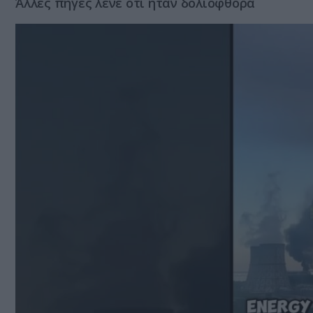
Άλλες πηγές λένε ότι ήταν δολιοφθορά