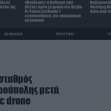
άλεσε
«Μούδιασε» η Naftogaz που
Κυβερνοεπί
ήπεδο της
βλέπει κρύο χειμώνα στο Κίεβο:
Φρίντριχ Με
)
Οι Ρώσοι διέλυσαν 7
πίσω από τ
εγκαταστάσεις του ουκρανικού
κολοσσού!
ΑΣΦΑΛΕΙΑ
ΠΟΛΙΤΙΚΗ
Υ
 σταθμός
τρούπολης μετά
ε drone