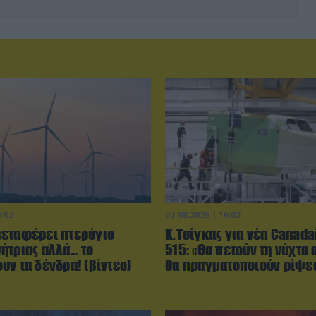
6:02
07.08.2026 | 16:02
εταφέρει πτερύγιο
Κ.Τσίγκας για νέα Canada
ήτριας αλλά… το
515: «Θα πετούν τη νύχτα 
υν τα δένδρα! (βίντεο)
θα πραγματοποιούν ρίψει