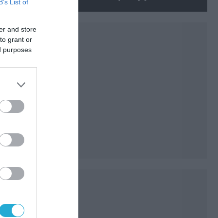
B’s List of
βρέθηκε σε αεροδρόμιο της
Λειψίας
er and store
to grant or
ed purposes