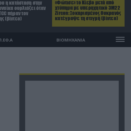
«Φώτισε» το Κίεβο μετά από
ου η κατάσταση στην
χτύπημα με υπερηχητικό 3M22
υναίκα ουρλιάζει όταν
Zircon: Σοκαρισμένος Ουκρανός
TCC πήραν τον
κατέγραψε τη στιγμή (βίντεο)
ς (βίντεο)
Π.ΕΘ.Α
ΒΙΟΜΗΧΑΝΙΑ