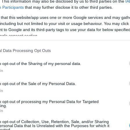
. This information may also be disclosed by us to third parties on the
IA
Russian Iskander-M ballistic missile strike on a
Participants
that may further disclose it to other third parties.
 warehouse of the ATB supermarket chain in
t.co/RFkBOZl4F9
pic.twitter.com/d92bIiZN74
 that this website/app uses one or more Google services and may gath
including but not limited to your visit or usage behaviour. You may click 
 to Google and its third-party tags to use your data for below specifi
ping 🇳🇿 (@AMK_Mapping_)
June 3, 2026
ogle consent section.
α δείτε, πυκνοί καπνοί «κάλυψαν» το σημείο,
l Data Processing Opt Outs
πλήγματα, με τις πυροσβεστικές δυνάμεις να
μείο για τον έλεγχο και την κατάσβεση της
o opt-out of the Sharing of my personal data.
In
ορές από διάφορες πηγές ενημέρωσης στο Χ,
o opt-out of the Sale of my Personal Data.
der-M κατέστρεψαν γέφυρα νότια του
In
to opt-out of processing my Personal Data for Targeted
ing.
In
o opt-out of Collection, Use, Retention, Sale, and/or Sharing
ersonal Data that Is Unrelated with the Purposes for which it
lected.