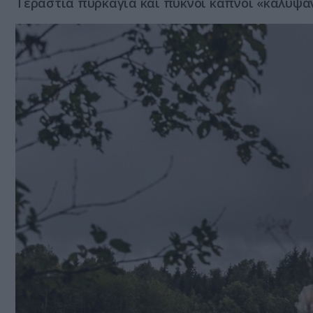
Τεράστια πυρκαγιά και πυκνοί καπνοί «κάλυψαν