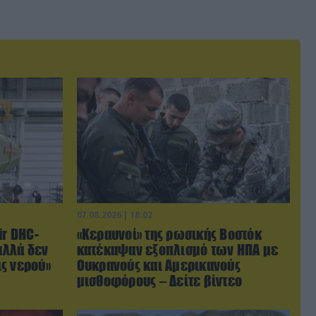
07.08.2026 | 18:02
ir DHC-
«Κεραυνοί» της ρωσικής Βοστόκ
αλλά δεν
κατέκαψαν εξοπλισμό των ΗΠΑ με
ς νερού»
Ουκρανούς και Αμερικανούς
μισθοφόρους – Δείτε βίντεο