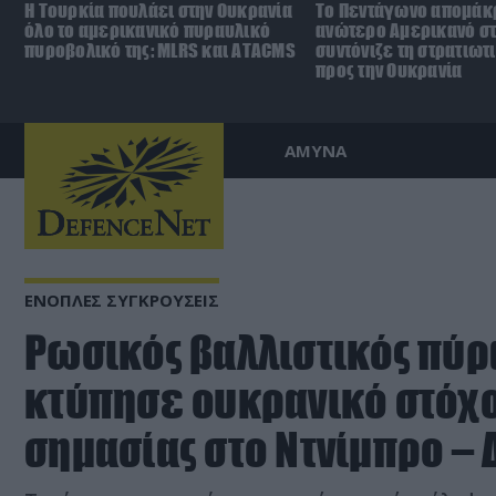
Η Τουρκία πουλάει στην Ουκρανία
Το Πεντάγωνο απομάκ
όλο το αμερικανικό πυραυλικό
ανώτερο Αμερικανό σ
πυροβολικό της: MLRS και ΑΤΑCMS
συντόνιζε τη στρατιωτ
προς την Ουκρανία
ΑΜΥΝΑ
ΕΝΟΠΛΕΣ ΣΥΓΚΡΟΥΣΕΙΣ
Ρωσικός βαλλιστικός πύρ
κτύπησε ουκρανικό στόχο
σημασίας στο Ντνίμπρο – 