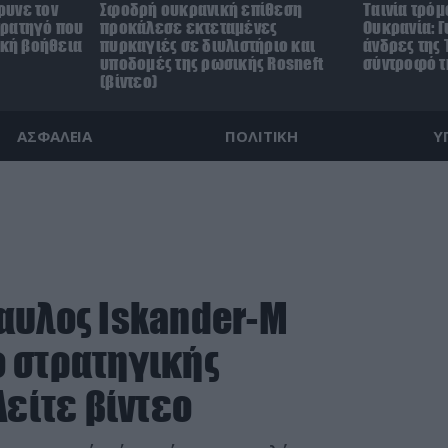
ρυνε τον
Σφοδρή ουκρανική επίθεση
Ταινία τρόμ
τρατηγό που
προκάλεσε εκτεταμένες
Ουκρανία: Γ
ική βοήθεια
πυρκαγιές σε διυλιστήριο και
άνδρες της 
υποδομές της ρωσικής Rosneft
σύντροφό τη
(βίντεο)
ΑΣΦΑΛΕΙΑ
ΠΟΛΙΤΙΚΗ
Υ
αυλος Ιskander-M
 στρατηγικής
Δείτε βίντεο