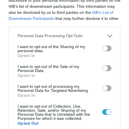
disclosure of your personal information by third parties on the
IAB’s list of downstream participants. This information may
also be disclosed by us to third parties on the
IAB’s List of
Downstream Participants
that may further disclose it to other
third parties.
09.08.2026 | 13:02
Please note that this website/app uses one or more Google
Το Ιράν «παγώνει» τις ΗΠΑ για άνοιγμα των
Personal Data Processing Opt Outs
services and may gather and store information including but
Στενών του Ορμούζ: «Δίνετε άμεσα 300
not limited to your visit or usage behaviour. You may click to
I want to opt-out of the Sharing of my
δισ.δολάρια και διόδια» (upd)
personal data.
grant or deny consent to Google and its third-party tags to
Opted In
use your data for below specified purposes in below Google
consent section.
I want to opt-out of the Sale of my
Personal Data.
Opted In
I want to opt-out of processing my
Personal Data for Targeted Advertising.
Opted In
I want to opt-out of Collection, Use,
Retention, Sale, and/or Sharing of my
Personal Data that Is Unrelated with the
Purposes for which it was collected.
Opted Out