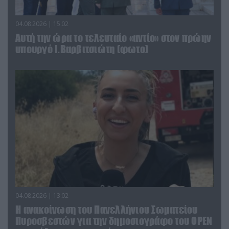
04.08.2026 | 15:02
Αυτή την ώρα το τελευταίο «αντίο» στον πρώην
υπουργό Ι.Βαρβιτσιώτη (φωτο)
04.08.2026 | 13:02
Η ανακοίνωση του Πανελλήνιου Σωματείου
Πυροσβεστών για την δημοσιογράφο του OPEN