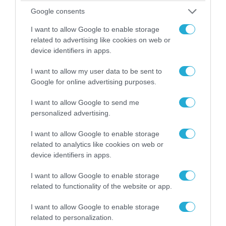
09.08.2026 | 12:02
Google consents
Οι Χούθι δοκιμάζουν της αμυντική συμμαχία
Τουρκίας-Σ.Αραβίας – Το παράδοξο των
I want to allow Google to enable storage
ελληνικών Patriot στην περιοχή
related to advertising like cookies on web or
device identifiers in apps.
I want to allow my user data to be sent to
ΠΟΛΙΤΙΚΗ
Google for online advertising purposes.
I want to allow Google to send me
personalized advertising.
I want to allow Google to enable storage
related to analytics like cookies on web or
device identifiers in apps.
I want to allow Google to enable storage
related to functionality of the website or app.
I want to allow Google to enable storage
08.08.2026 | 09:02
related to personalization.