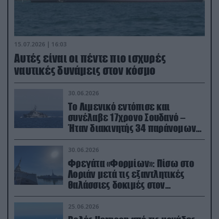
15.07.2026 | 16:03
Aυτές είναι οι πέντε πιο ισχυρές
ναυτικές δυνάμεις στον κόσμο
30.06.2026
Το Λιμενικό εντόπισε και
συνέλαβε 17χρονο Σουδανό –
Ήταν διακινητής 34 παράνομων
μεταναστών
30.06.2026
Φρεγάτα «Φορμίων»: Πίσω στο
Λοριάν μετά τις εξαντλητικές
θαλάσσιες δοκιμές στον
απαιτητικό Βισκαϊκό
25.06.2026