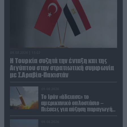
09.08.2026 | 15:02
Η Τουρκία συζητά την ένταξη και της
Αιγύπτου στην στρατιωτική συμφωνία
με Σ.Αραβία-Πακιστάν
09.08.2026
Το Ιράν «άδειασε» το
αμερικανικό οπλοστάσιο –
Πιέσεις για αύξηση παραγωγής
Patriot και THAAD
09.08.2026