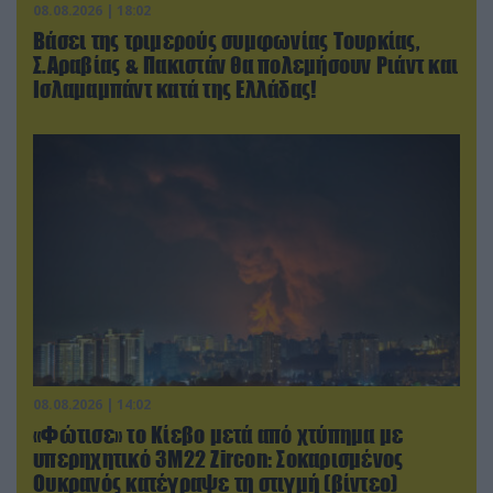
08.08.2026 | 18:02
Βάσει της τριμερούς συμφωνίας Τουρκίας,
Σ.Αραβίας & Πακιστάν θα πολεμήσουν Ριάντ και
Ισλαμαμπάντ κατά της Ελλάδας!
08.08.2026 | 14:02
«Φώτισε» το Κίεβο μετά από χτύπημα με
υπερηχητικό 3M22 Zircon: Σοκαρισμένος
Ουκρανός κατέγραψε τη στιγμή (βίντεο)