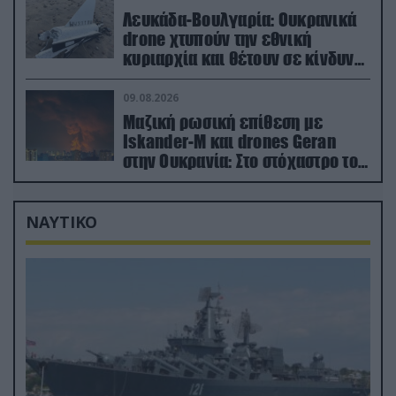
Λευκάδα-Βουλγαρία: Ουκρανικά
drone χτυπούν την εθνική
κυριαρχία και θέτουν σε κίνδυνο
οικονομίες χωρών του ΝΑΤΟ
09.08.2026
Μαζική ρωσική επίθεση με
Iskander-M και drones Geran
στην Ουκρανία: Στο στόχαστρο το
εργοστάσιο των Flamingo
ΝΑΥΤΙΚΟ