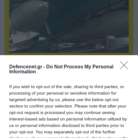
08.08.2026 | 13:02
Βίντεο: Ρωσική βόμβα FAB-3000 «εξαφανίζει
Defencenet.gr -
Do Not Process My Personal
Information
από τον χάρτη» σημείο διέλευσης των
ουκρανικών δυνάμεων στην Ζαπορίζια
If you wish to opt-out of the sale, sharing to third parties, or
processing of your personal or sensitive information for
targeted advertising by us, please use the below opt-out
section to confirm your selection. Please note that after your
opt-out request is processed you may continue seeing
interest-based ads based on personal information utilized by
us or personal information disclosed to third parties prior to
your opt-out. You may separately opt-out of the further