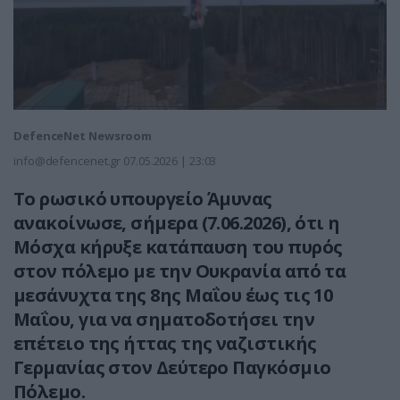
DefenceNet Newsroom
info@defencenet.gr
07.05.2026 | 23:03
Το ρωσικό υπουργείο Άμυνας
ανακοίνωσε, σήμερα (7.06.2026), ότι η
Μόσχα κήρυξε κατάπαυση του πυρός
στον πόλεμο με την Ουκρανία από τα
μεσάνυχτα της 8ης Μαΐου έως τις 10
Μαΐου, για να σηματοδοτήσει την
επέτειο της ήττας της ναζιστικής
Γερμανίας στον Δεύτερο Παγκόσμιο
Πόλεμο.