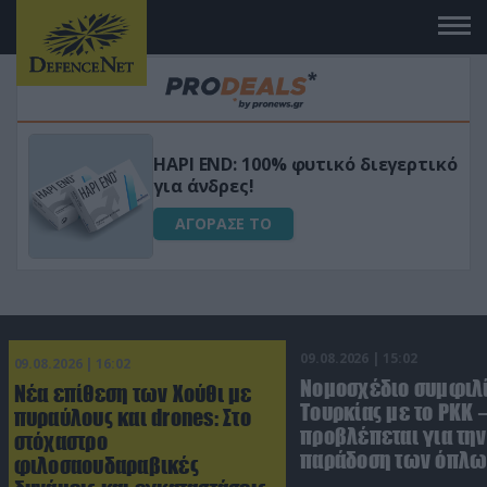
Μεταμόρφωσε τον κήπο σου με το
ικό
Ultra Box Μίνι Αλυσοπρίονο με
μπαταρία λιθίου
ΑΓΟΡΑΣΕ ΤΟ
09.08.2026 | 15:02
09.08.2026 | 16:02
Νομοσχέδιο συμφιλ
Νέα επίθεση των Χούθι με
Τουρκίας με το ΡΚΚ –
πυραύλους και drones: Στο
προβλέπεται για την
στόχαστρο
παράδοση των όπλω
φιλοσαουδαραβικές