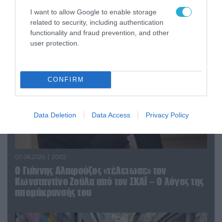
«Η απόλυτη τραγωδία»: Η «αιχμηρή» ανάρτηση
I want to allow Google to enable storage
του Αρκά για τα τατουάζ (φωτο)
related to security, including authentication
functionality and fraud prevention, and other
user protection.
CONFIRM
Data Deletion
Data Access
Privacy Policy
07.08.2026 | 20:02
Ο Γιάννης Αλαφούζος «τέλειωσε» τον
Κωνσταντίνο Ζούλα από τον ΣΚΑΪ – Ο λόγος της
απομάκρυνσής του