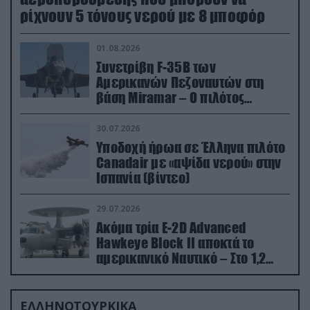
ρίχνουν 5 τόνους νερού με 8 μποφόρ
01.08.2026
Συνετρίβη F-35B των
Αμερικανών Πεζοναυτών στη
βάση Miramar – Ο πιλότος
εκτινάχθηκε εγκαίρως
30.07.2026
Υποδοχή ήρωα σε Έλληνα πιλότο
Canadair με «αψίδα νερού» στην
Ισπανία (βίντεο)
29.07.2026
Ακόμα τρία E-2D Advanced
Hawkeye Block II αποκτά το
αμερικανικό Ναυτικό – Στο 1,2
δισ.δολάρια το κόστος
ΕΛΛΗΝΟΤΟΥΡΚΙΚΑ