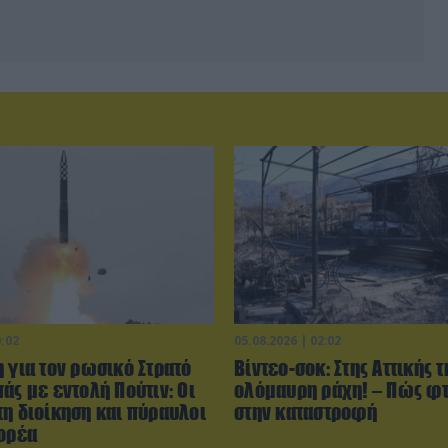
0:02
05.08.2026 | 02:02
 για τον ρωσικό Στρατό
Βίντεο-σοκ: Στης Αττικής τ
άς με εντολή Πούτιν: Οι
ολόμαυρη ράχη! – Πώς φ
τη διοίκηση και πύραυλοι
στην καταστροφή
Κορέα