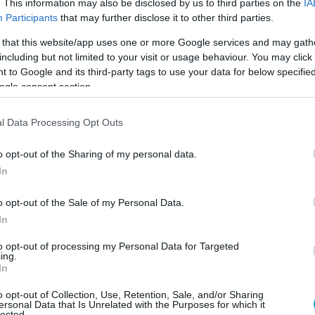
. This information may also be disclosed by us to third parties on the
IA
causing a large explosion.
Participants
that may further disclose it to other third parties.
 that this website/app uses one or more Google services and may gath
s say it may be a mechanical fault instead.
including but not limited to your visit or usage behaviour. You may click 
pic.twitter.com/j4uBgoJ1G2
 to Google and its third-party tags to use your data for below specifi
ogle consent section.
h Report (@clashreport)
June 1, 2026
l Data Processing Opt Outs
ε ότι το πλοίο βρισκόταν σε κανονική
ειώθηκε το συμβάν, ενώ μέχρι στιγμής δεν
o opt-out of the Sharing of my personal data.
In
ορίες για τυχόν περιβαλλοντικές
εταμένες ζημιές.
o opt-out of the Sale of my Personal Data.
In
ς έχουν ξεκινήσει έρευνα για τις συνθήκες
οίες συνέβη το περιστατικό, ενώ παραμένει
to opt-out of processing my Personal Data for Targeted
ing.
ευση του βλήματος.
In
o opt-out of Collection, Use, Retention, Sale, and/or Sharing
ersonal Data that Is Unrelated with the Purposes for which it
lected.