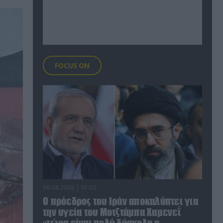
FOCUS ON
06.08.2026 | 01:02
Ο πρόεδρος του Ιράν αποκαλύπτει για
την υγεία του Μοτζτάμπα Χαμενεΐ