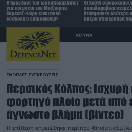
Ο πρόεδρος του Ιράν αποκαλύπτει
Οι Χούθι σφυροκοπούν
για την υγεία του Μοτζτάμπα
σαουδαραβικά πετρελ
Χαμενεΐ «τώρα είναι πολύ
Χτύπησαν το δεύτερο σ
δύσκολη η επικοινωνία»
ημέρα στην Ερυθρά Θ
ΑΜΥΝΑ
ΕΝΟΠΛΕΣ ΣΥΓΚΡΟΥΣΕΙΣ
Περσικός Κόλπος: Ισχυρή
φορτηγό πλοίο μετά από 
άγνωστο βλήμα (βίντεο)
Η επίθεση σημειώθηκε περίπου 40 ναυτικά μίλι