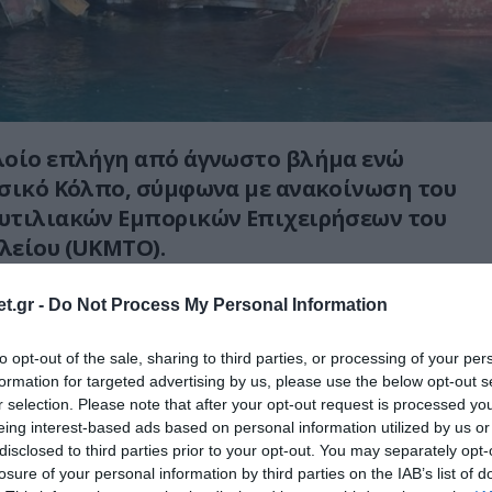
λοίο επλήγη από άγνωστο βλήμα ενώ
ρσικό Κόλπο, σύμφωνα με ανακοίνωση του
υτιλιακών Εμπορικών Επιχειρήσεων του
λείου (UKMTO).
τό, το περιστατικό σημειώθηκε περίπου 40
t.gr -
Do Not Process My Personal Information
οτιοανατολικά του Ουμ Κασρ, όταν το πλοίο
στη δεξιά πλευρά του, προκαλώντας ισχυρή
to opt-out of the sale, sharing to third parties, or processing of your per
formation for targeted advertising by us, please use the below opt-out s
r selection. Please note that after your opt-out request is processed y
eing interest-based ads based on personal information utilized by us or
 container ship was hit near Umm Qasr, Iraq.
disclosed to third parties prior to your opt-out. You may separately opt-
losure of your personal information by third parties on the IAB’s list of
n unknown projectile hit the starboard side,