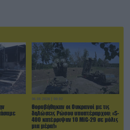
06.08.2026 | 00:02
ην
Θορυβήθηκαν οι Ουκρανοί με τις
τάσαμε
δηλώσεις Ρώσου υποπτέραρχου: «S-
400 κατέρριψαν 10 MiG-29 σε μόλις
μια μέρα!»