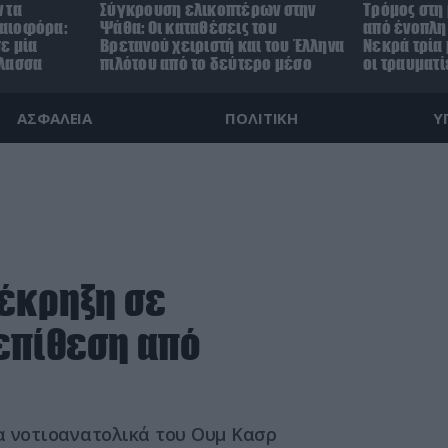
 τα
Σύγκρουση ελικοπτέρων στην
Τρόμος στη
αιοφόρα:
Ψάθα: Οι καταθέσεις του
από ένοπλη 
ε μία
Βρετανού χειριστή και του Έλληνα
Νεκρά τρία 
άλασσα
πιλότου από το δεύτερο μέσο
οι τραυματί
ΑΣΦΑΛΕΙΑ
ΠΟΛΙΤΙΚΗ
Υ
 έκρηξη σε
επίθεση από
α νοτιοανατολικά του Ουμ Κασρ