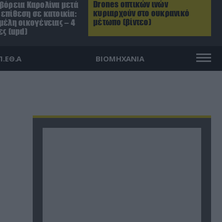
Drones οπτικών ινών
 βόρεια Καρολίνα μετά
κυριαρχούν στο ουκρανικό
επίθεση σε κατοικία:
μέτωπο (βίντεο)
μέλη οικογένειας – 4
ες (upd)
Π.ΕΘ.Α
ΒΙΟΜΗΧΑΝΙΑ