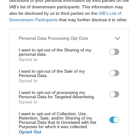
disclosure of your personal information by third parties on the
IAB’s list of downstream participants. This information may
also be disclosed by us to third parties on the
IAB’s List of
Downstream Participants
that may further disclose it to other
third parties.
07.08.2026 | 20:02
Please note that this website/app uses one or more Google
Personal Data Processing Opt Outs
services and may gather and store information including but
Ο Γιάννης Αλαφούζος «τέλειωσε» τον
not limited to your visit or usage behaviour. You may click to
I want to opt-out of the Sharing of my
Κωνσταντίνο Ζούλα από τον ΣΚΑΪ – Ο λόγος της
personal data.
grant or deny consent to Google and its third-party tags to
απομάκρυνσής του
Opted In
use your data for below specified purposes in below Google
consent section.
I want to opt-out of the Sale of my
Personal Data.
Opted In
I want to opt-out of processing my
Personal Data for Targeted Advertising.
Opted In
I want to opt-out of Collection, Use,
Retention, Sale, and/or Sharing of my
Personal Data that Is Unrelated with the
Purposes for which it was collected.
Opted Out