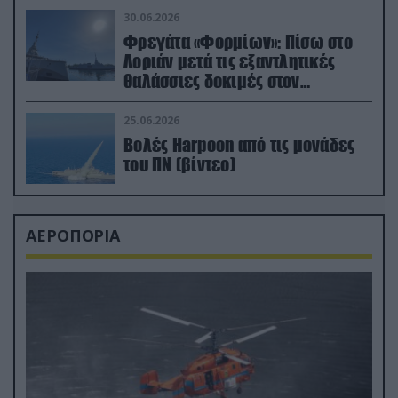
30.06.2026
Φρεγάτα «Φορμίων»: Πίσω στο
Λοριάν μετά τις εξαντλητικές
θαλάσσιες δοκιμές στον
απαιτητικό Βισκαϊκό
25.06.2026
Βολές Harpoon από τις μονάδες
του ΠΝ (βίντεο)
ΑΕΡΟΠΟΡΙΑ