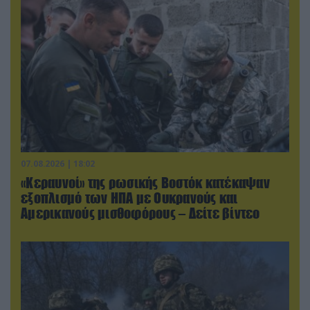
07.08.2026 | 18:02
«Κεραυνοί» της ρωσικής Βοστόκ κατέκαψαν
εξοπλισμό των ΗΠΑ με Ουκρανούς και
Αμερικανούς μισθοφόρους – Δείτε βίντεο