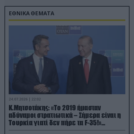
ΕΘΝΙΚΑ ΘΕΜΑΤΑ
24.07.2026 | 22:02
Κ.Μητσοτάκης: «Το 2019 ήμασταν
αδύναμοι στρατιωτικά – Σήμερα είναι η
Τουρκία γιατί δεν πήρε τα F-35!»
(βίντεο)