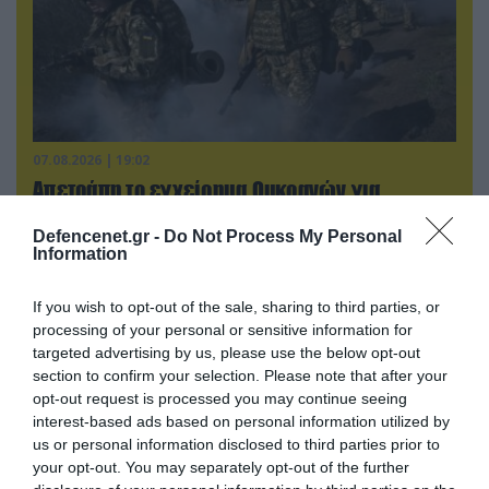
07.08.2026 | 19:02
Απετράπη το εγχείρημα Ουκρανών για
αντεπίθεση στο Κολομίγτσι: Δείτε το πριν & το
μετά της προσπάθειάς τους (βίντεο)
Defencenet.gr -
Do Not Process My Personal
Information
If you wish to opt-out of the sale, sharing to third parties, or
ΠΟΛΙΤΙΚΗ
processing of your personal or sensitive information for
targeted advertising by us, please use the below opt-out
section to confirm your selection. Please note that after your
opt-out request is processed you may continue seeing
interest-based ads based on personal information utilized by
us or personal information disclosed to third parties prior to
your opt-out. You may separately opt-out of the further