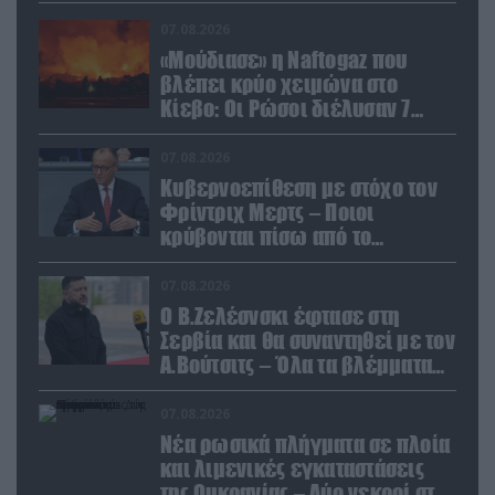
07.08.2026
«Μούδιασε» η Naftogaz που
βλέπει κρύο χειμώνα στο
Κίεβο: Οι Ρώσοι διέλυσαν 7
εγκαταστάσεις του ουκρανικού
κολοσσού!
07.08.2026
Κυβερνοεπίθεση με στόχο τον
Φρίντριχ Μερτς – Ποιοι
κρύβονται πίσω από το
παραποιημένο βίντεο
07.08.2026
Ο Β.Ζελέσνσκι έφτασε στη
Σερβία και θα συναντηθεί με τον
Α.Βούτσιτς – Όλα τα βλέμματα
στις σχέσεις με τη Ρωσία
07.08.2026
Νέα ρωσικά πλήγματα σε πλοία
και λιμενικές εγκαταστάσεις
της Ουκρανίας – Δύο νεκροί στην