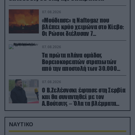
07.08.2026
«Μούδιασε» η Naftogaz που
βλέπει κρύο χειμώνα στο Κίεβο:
Οι Ρώσοι διέλυσαν 7
εγκαταστάσεις του ουκρανικού
κολοσσού!
07.08.2026
Τα πρώτα πλάνα ομάδας
Βορειοκορεατών στρατιωτών
από την αποστολή των 30.000
που έφτασαν στη Ρωσία (βίντεο)
07.08.2026
Ο Β.Ζελέσνσκι έφτασε στη Σερβία
και θα συναντηθεί με τον
Α.Βούτσιτς – Όλα τα βλέμματα
στις σχέσεις με τη Ρωσία
ΝΑΥΤΙΚΟ