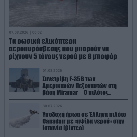
07.08.2026 | 00:02
Τα ρωσικά ελικόπτερα
αεροπυρόσβεσης που μπορούν να
ρίχνουν 5 τόνους νερού με 8 μποφόρ
01.08.2026
Συνετρίβη F-35B των
Αμερικανών Πεζοναυτών στη
βάση Miramar – Ο πιλότος
εκτινάχθηκε εγκαίρως
30.07.2026
Υποδοχή ήρωα σε Έλληνα πιλότο
Canadair με «αψίδα νερού» στην
Ισπανία (βίντεο)