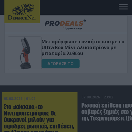
 το
«Μαγική» φόρμουλα τριβόλι + VIP
για αύξηση της λίμπιντο
ΑΓΟΡΑΣΕ ΤΟ
07.08.2026 | 23:02
08.08.2026 | 01:02
Ρωσική επίθεση πρ
Στο «κόκκινο» το
σοβαρές ζημιές στο
Ντνιπροπετρόφσκ: Οι
της Τσερνομόρετς (β
Ουκρανοί μιλούν για
σφοδρές ρωσικές επιθέσεις