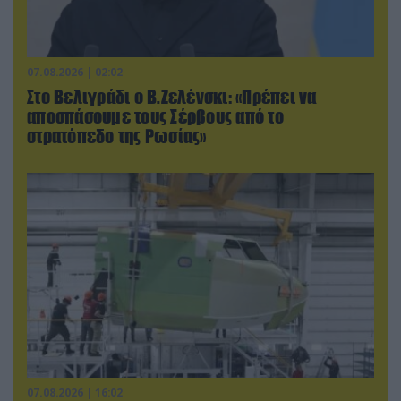
07.08.2026 | 02:02
Στο Βελιγράδι ο Β.Ζελένσκι: «Πρέπει να
αποσπάσουμε τους Σέρβους από το
στρατόπεδο της Ρωσίας»
07.08.2026 | 16:02