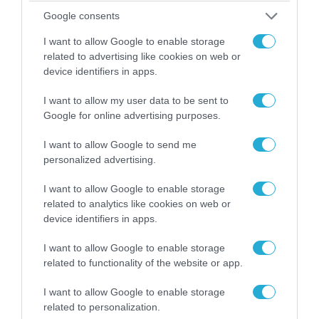
Google consents
06.08.2026 | 14:02
«Επιχείρηση ελεύθερα πεζοδρόμια» στην
I want to allow Google to enable storage
Αθήνα: Απομακρύνθηκαν παράνομα
related to advertising like cookies on web or
αντικείμενα από κοινόχρηστους χώρους
device identifiers in apps.
I want to allow my user data to be sent to
Google for online advertising purposes.
I want to allow Google to send me
personalized advertising.
I want to allow Google to enable storage
related to analytics like cookies on web or
device identifiers in apps.
I want to allow Google to enable storage
related to functionality of the website or app.
06.08.2026 | 09:03
I want to allow Google to enable storage
«Οι εντελώς αθώοι»: Η ανάρτηση του Αρκά για
related to personalization.
τα ζώα που χάθηκαν στις πυρκαγιές της