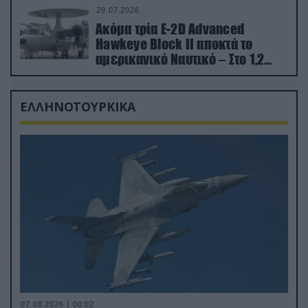
29.07.2026
Ακόμα τρία E-2D Advanced
Hawkeye Block II αποκτά το
αμερικανικό Ναυτικό – Στο 1,2
δισ.δολάρια το κόστος
ΕΛΛΗΝΟΤΟΥΡΚΙΚΑ
07.08.2026 | 00:02