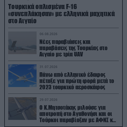
Τουρκικά οπλισμένα F-16
«συνεπλάκησαν» με ελληνικά μαχητικά
στο Αιγαίο
06.08.2026
Νέες παραβιάσεις και
παραβάσεις της Τουρκίας στο
Αιγαίο με τρία UAV
31.07.2026
Πάνω από ελληνικό έδαφος
πέταξε για πρώτη φορά μετά το
2023 τουρκικό αεροσκάφος
29.07.2026
Ο Κ.Μητσοτάκης μιλούσε για
αποτροπή στο Αγαθονήσι και οι
Τούρκοι παραβίαζαν με ΑΦΝΣ και
drone