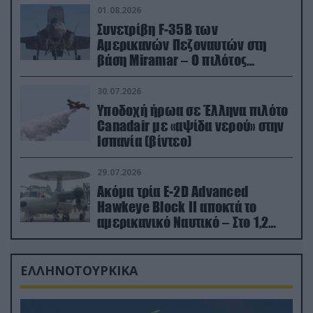
01.08.2026
Συνετρίβη F-35B των
Αμερικανών Πεζοναυτών στη
βάση Miramar – Ο πιλότος
εκτινάχθηκε εγκαίρως
30.07.2026
Υποδοχή ήρωα σε Έλληνα πιλότο
Canadair με «αψίδα νερού» στην
Ισπανία (βίντεο)
29.07.2026
Ακόμα τρία E-2D Advanced
Hawkeye Block II αποκτά το
αμερικανικό Ναυτικό – Στο 1,2
δισ.δολάρια το κόστος
ΕΛΛΗΝΟΤΟΥΡΚΙΚΑ