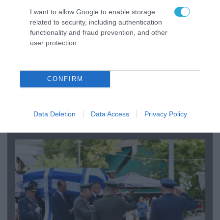
I want to allow Google to enable storage
related to security, including authentication
functionality and fraud prevention, and other
user protection.
CONFIRM
06.08.2026 | 09:03
«Οι εντελώς αθώοι»: Η ανάρτηση του Αρκά για
τα ζώα που χάθηκαν στις πυρκαγιές της
Data Deletion
Data Access
Privacy Policy
Αττικής (φωτο)