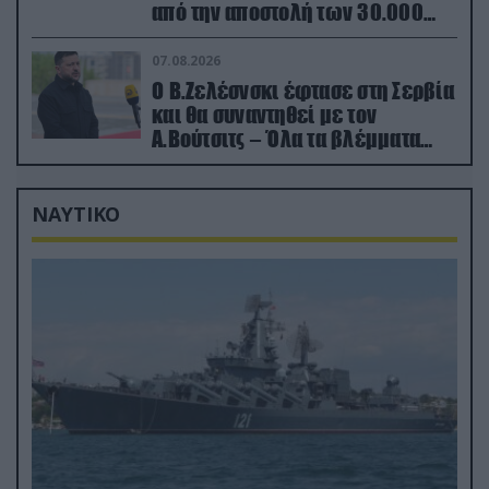
από την αποστολή των 30.000
που έφτασαν στη Ρωσία (βίντεο)
07.08.2026
Ο Β.Ζελέσνσκι έφτασε στη Σερβία
και θα συναντηθεί με τον
Α.Βούτσιτς – Όλα τα βλέμματα
στις σχέσεις με τη Ρωσία
ΝΑΥΤΙΚΟ