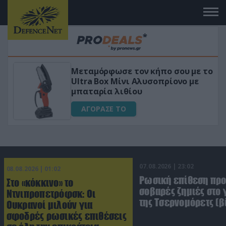
 το
«Μαγική» φόρμουλα τριβόλι + VIP
για αύξηση της λίμπιντο
ΑΓΟΡΑΣΕ ΤΟ
07.08.2026 | 23:02
08.08.2026 | 01:02
Ρωσική επίθεση πρ
Στο «κόκκινο» το
σοβαρές ζημιές στο
Ντνιπροπετρόφσκ: Οι
της Τσερνομόρετς (β
Ουκρανοί μιλούν για
σφοδρές ρωσικές επιθέσεις