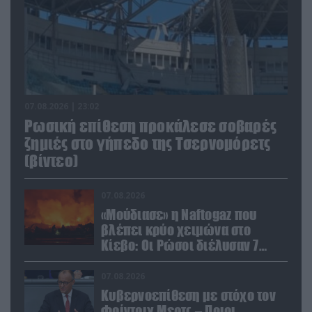
07.08.2026 | 23:02
Ρωσική επίθεση προκάλεσε σοβαρές
ζημιές στο γήπεδο της Τσερνομόρετς
(βίντεο)
07.08.2026
«Μούδιασε» η Naftogaz που
βλέπει κρύο χειμώνα στο
Κίεβο: Οι Ρώσοι διέλυσαν 7
εγκαταστάσεις του ουκρανικού
κολοσσού!
07.08.2026
Κυβερνοεπίθεση με στόχο τον
Φρίντριχ Μερτς – Ποιοι