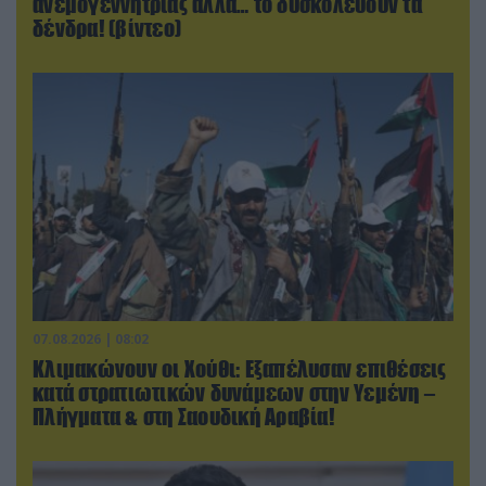
ανεμογεννήτριας αλλά… το δυσκολεύουν τα
δένδρα! (βίντεο)
07.08.2026 | 08:02
Κλιμακώνουν οι Χούθι: Eξαπέλυσαν επιθέσεις
κατά στρατιωτικών δυνάμεων στην Υεμένη –
Πλήγματα & στη Σαουδική Αραβία!