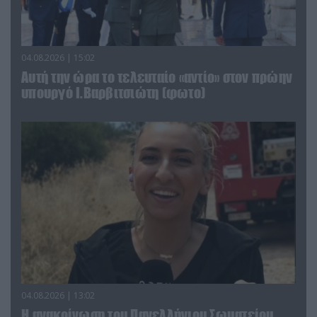
04.08.2026 | 15:02
Αυτή την ώρα το τελευταίο «αντίο» στον πρώην
υπουργό Ι.Βαρβιτσιώτη (φωτο)
04.08.2026 | 13:02
Η ανακοίνωση του Πανελλήνιου Σωματείου