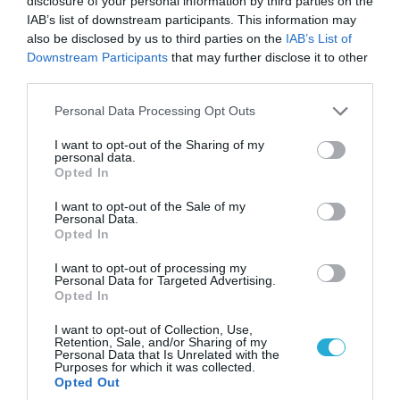
από Σλαβιάνσκ και Κραματόρσκ στο Ντονέτσκ
disclosure of your personal information by third parties on the
IAB’s list of downstream participants. This information may
also be disclosed by us to third parties on the
IAB’s List of
Downstream Participants
that may further disclose it to other
ΠΟΛΙΤΙΚΗ
third parties.
Please note that this website/app uses one or more Google
Personal Data Processing Opt Outs
services and may gather and store information including but
not limited to your visit or usage behaviour. You may click to
I want to opt-out of the Sharing of my
personal data.
grant or deny consent to Google and its third-party tags to
Opted In
use your data for below specified purposes in below Google
consent section.
I want to opt-out of the Sale of my
Personal Data.
Opted In
I want to opt-out of processing my
Personal Data for Targeted Advertising.
Opted In
07.08.2026 | 20:02
I want to opt-out of Collection, Use,
Ο Γιάννης Αλαφούζος «τέλειωσε» τον
Retention, Sale, and/or Sharing of my
Personal Data that Is Unrelated with the
Κωνσταντίνο Ζούλα από τον ΣΚΑΪ – Ο λόγος της
Purposes for which it was collected.
απομάκρυνσής του
Opted Out