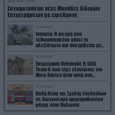
29.07.2026 | 22:02
Συγκροτούνται νέες Μονάδες Ειδικών
Επιχειρήσεων με εφέδρους
23.04.2026
Ισπανία: Η στιγμή που
τεθωρακισμένο χάνει το
αλεξίπτωτο και συντρίβεται με
ορμή στο έδαφος (βίντεο)
05.04.2026
Επιχείρηση Dehdasht: Η SEAL
Team 6 που είχε εξοντώσει τον
Μπιν Λάντεν ήταν αυτή που
διέσωσε τον πιλότο του F-15
15.02.2026
Καλή θέση της Σχολής Ευελπίδων
σε διαγωνισμό ημιμαραθωνίου
μάχης στον Πολωνία