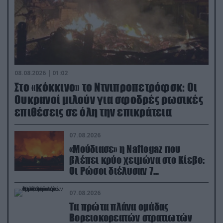
08.08.2026 | 01:02
Στο «κόκκινο» το Ντνιπροπετρόφσκ: Οι
Ουκρανοί μιλούν για σφοδρές ρωσικές
επιθέσεις σε όλη την επικράτεια
07.08.2026
«Μούδιασε» η Naftogaz που
βλέπει κρύο χειμώνα στο Κίεβο:
Οι Ρώσοι διέλυσαν 7
εγκαταστάσεις του ουκρανικού
κολοσσού!
07.08.2026
Τα πρώτα πλάνα ομάδας
Βορειοκορεατών στρατιωτών