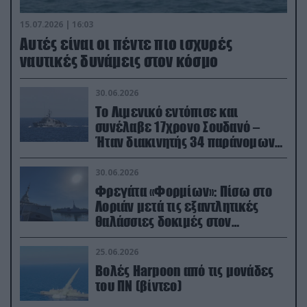
15.07.2026 | 16:03
Aυτές είναι οι πέντε πιο ισχυρές
ναυτικές δυνάμεις στον κόσμο
30.06.2026
Το Λιμενικό εντόπισε και
συνέλαβε 17χρονο Σουδανό –
Ήταν διακινητής 34 παράνομων
μεταναστών
30.06.2026
Φρεγάτα «Φορμίων»: Πίσω στο
Λοριάν μετά τις εξαντλητικές
θαλάσσιες δοκιμές στον
απαιτητικό Βισκαϊκό
25.06.2026
Βολές Harpoon από τις μονάδες
του ΠΝ (βίντεο)