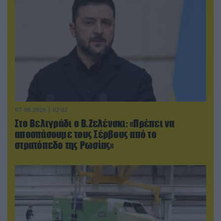
07.08.2026 | 02:02
Στο Βελιγράδι ο Β.Ζελένσκι: «Πρέπει να
αποσπάσουμε τους Σέρβους από το
στρατόπεδο της Ρωσίας»