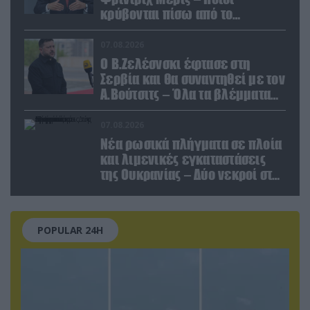
κρύβονται πίσω από το
παραποιημένο βίντεο
07.08.2026
Ο Β.Ζελέσνσκι έφτασε στη
Σερβία και θα συναντηθεί με τον
Α.Βούτσιτς – Όλα τα βλέμματα
στις σχέσεις με τη Ρωσία
07.08.2026
Νέα ρωσικά πλήγματα σε πλοία
και λιμενικές εγκαταστάσεις
της Ουκρανίας – Δύο νεκροί στην
Κριμαία
POPULAR 24H