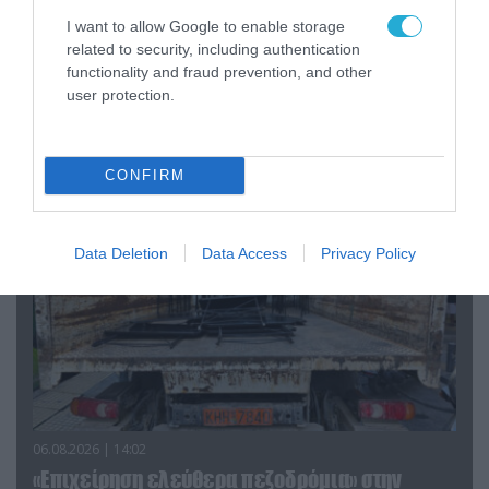
I want to allow Google to enable storage
related to security, including authentication
07.08.2026 | 20:02
functionality and fraud prevention, and other
Ο Γιάννης Αλαφούζος «τέλειωσε» τον
user protection.
Κωνσταντίνο Ζούλα από τον ΣΚΑΪ – Ο λόγος της
απομάκρυνσής του
CONFIRM
Data Deletion
Data Access
Privacy Policy
06.08.2026 | 14:02
«Επιχείρηση ελεύθερα πεζοδρόμια» στην