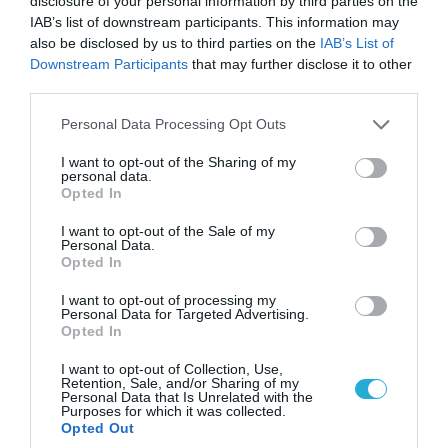
disclosure of your personal information by third parties on the
IAB’s list of downstream participants. This information may
also be disclosed by us to third parties on the
IAB’s List of
Downstream Participants
that may further disclose it to other
third parties.
Please note that this website/app uses one or more Google
Personal Data Processing Opt Outs
services and may gather and store information including but
not limited to your visit or usage behaviour. You may click to
I want to opt-out of the Sharing of my
personal data.
grant or deny consent to Google and its third-party tags to
07.08.2026 | 23:02
Opted In
use your data for below specified purposes in below Google
«Μούδιασε» η Naftogaz που βλέπει κρύο
consent section.
I want to opt-out of the Sale of my
χειμώνα στο Κίεβο: Οι Ρώσοι διέλυσαν 7
Personal Data.
εγκαταστάσεις του ουκρανικού κολοσσού!
Opted In
I want to opt-out of processing my
Personal Data for Targeted Advertising.
Opted In
ΠΟΛΙΤΙΚΗ
I want to opt-out of Collection, Use,
Retention, Sale, and/or Sharing of my
Personal Data that Is Unrelated with the
Purposes for which it was collected.
Opted Out