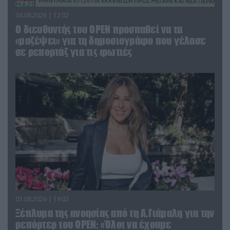
04.08.2026 | 12:02
O διευθυντής του OPEN προσπαθεί να τα
«μαζέψει» για τη δημοσιογράφο που γέλασε
σε ρεπορτάζ για τις φωτιές
03.08.2026 | 19:02
Ξέπλυμα της ανοησίας από τη Α.Γιάμαλη για την
ρεπόρτερ του ΟΡΕΝ: «Όλοι να έχουμε