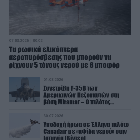
07.08.2026 | 00:02
Τα ρωσικά ελικόπτερα
αεροπυρόσβεσης που μπορούν να
ρίχνουν 5 τόνους νερού με 8 μποφόρ
01.08.2026
Συνετρίβη F-35B των
Αμερικανών Πεζοναυτών στη
βάση Miramar – Ο πιλότος
εκτινάχθηκε εγκαίρως
30.07.2026
Υποδοχή ήρωα σε Έλληνα πιλότο
Canadair με «αψίδα νερού» στην
Ισπανία (βίντεο)