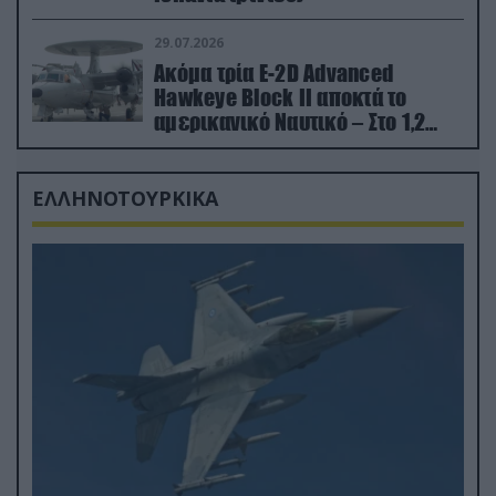
29.07.2026
Ακόμα τρία E-2D Advanced
Hawkeye Block II αποκτά το
αμερικανικό Ναυτικό – Στο 1,2
δισ.δολάρια το κόστος
ΕΛΛΗΝΟΤΟΥΡΚΙΚΑ