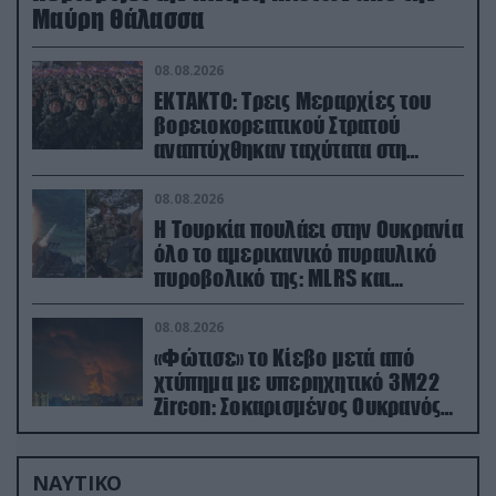
Μαύρη Θάλασσα
08.08.2026
ΕΚΤΑΚΤΟ: Τρεις Μεραρχίες του
βορειοκορεατικού Στρατού
αναπτύχθηκαν ταχύτατα στη
Ρωσία
08.08.2026
Η Τουρκία πουλάει στην Ουκρανία
όλο το αμερικανικό πυραυλικό
πυροβολικό της: MLRS και
ΑΤΑCMS
08.08.2026
«Φώτισε» το Κίεβο μετά από
χτύπημα με υπερηχητικό 3M22
Zircon: Σοκαρισμένος Ουκρανός
κατέγραψε τη στιγμή (βίντεο)
ΝΑΥΤΙΚΟ