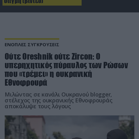
στιγμή (βίντεο)
ΕΝΟΠΛΕΣ ΣΥΓΚΡΟΥΣΕΙΣ
Ούτε Oreshnik ούτε Zircon: Ο
υπερηχητικός πύραυλος των Ρώσων
που «τρέμει» η ουκρανική
Εθνοφρουρά
Μιλώντας σε κανάλι Ουκρανού blogger,
στέλεχος της ουκρανικής Εθνοφρουράς
αποκάλυψε τους λόγους