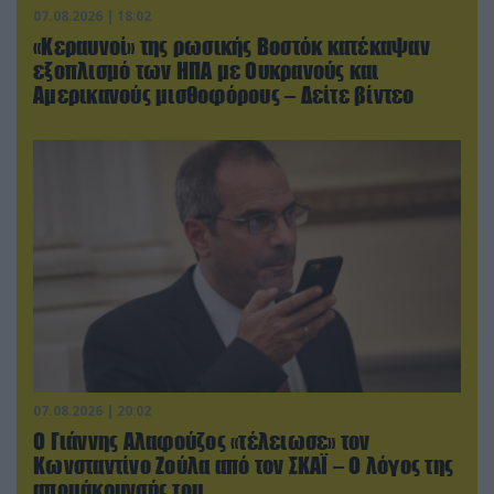
07.08.2026 | 18:02
«Κεραυνοί» της ρωσικής Βοστόκ κατέκαψαν
εξοπλισμό των ΗΠΑ με Ουκρανούς και
Αμερικανούς μισθοφόρους – Δείτε βίντεο
07.08.2026 | 20:02
Ο Γιάννης Αλαφούζος «τέλειωσε» τον
Κωνσταντίνο Ζούλα από τον ΣΚΑΪ – Ο λόγος της
απομάκρυνσής του