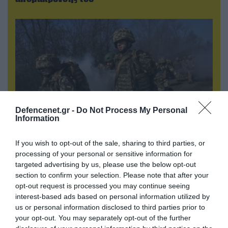
Defencenet.gr -
Do Not Process My Personal
Information
If you wish to opt-out of the sale, sharing to third parties, or
07.08.2026 | 19:02
processing of your personal or sensitive information for
Απετράπη το εγχείρημα Ουκρανών για
targeted advertising by us, please use the below opt-out
αντεπίθεση στο Κολομίγτσι: Δείτε το πριν & το
section to confirm your selection. Please note that after your
μετά της προσπάθειάς τους (βίντεο)
opt-out request is processed you may continue seeing
interest-based ads based on personal information utilized by
us or personal information disclosed to third parties prior to
your opt-out. You may separately opt-out of the further