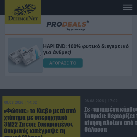
Μεταμόρφωσε τον κήπο σου με το
ικό
Ultra Box Μίνι Αλυσοπρίονο με
μπαταρία λιθίου
ΑΓΟΡΑΣΕ ΤΟ
08.08.2026 | 17:02
08.08.2026 | 14:02
Σε «αναμμένα κάρβο
«Φώτισε» το Κίεβο μετά από
Τουρκία: Περιορίζει 
χτύπημα με υπερηχητικό
κίνηση πλοίων από 
3M22 Zircon: Σοκαρισμένος
Θάλασσα
Ουκρανός κατέγραψε τη