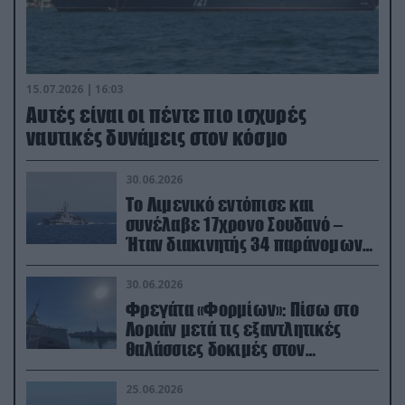
15.07.2026 | 16:03
Aυτές είναι οι πέντε πιο ισχυρές
ναυτικές δυνάμεις στον κόσμο
30.06.2026
Το Λιμενικό εντόπισε και
συνέλαβε 17χρονο Σουδανό –
Ήταν διακινητής 34 παράνομων
μεταναστών
30.06.2026
Φρεγάτα «Φορμίων»: Πίσω στο
Λοριάν μετά τις εξαντλητικές
θαλάσσιες δοκιμές στον
απαιτητικό Βισκαϊκό
25.06.2026