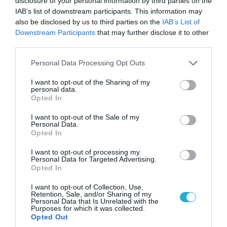
disclosure of your personal information by third parties on the
«Η απόλυτη τραγωδία»: Η «αιχμηρή» ανάρτηση
IAB’s list of downstream participants. This information may
του Αρκά για τα τατουάζ (φωτο)
also be disclosed by us to third parties on the
IAB’s List of
Downstream Participants
that may further disclose it to other
third parties.
Please note that this website/app uses one or more Google
Personal Data Processing Opt Outs
services and may gather and store information including but
not limited to your visit or usage behaviour. You may click to
I want to opt-out of the Sharing of my
personal data.
grant or deny consent to Google and its third-party tags to
Opted In
use your data for below specified purposes in below Google
consent section.
I want to opt-out of the Sale of my
Personal Data.
Opted In
I want to opt-out of processing my
Personal Data for Targeted Advertising.
07.08.2026 | 20:02
Opted In
Ο Γιάννης Αλαφούζος «τέλειωσε» τον
I want to opt-out of Collection, Use,
Κωνσταντίνο Ζούλα από τον ΣΚΑΪ – Ο λόγος της
Retention, Sale, and/or Sharing of my
απομάκρυνσής του
Personal Data that Is Unrelated with the
Purposes for which it was collected.
Opted Out