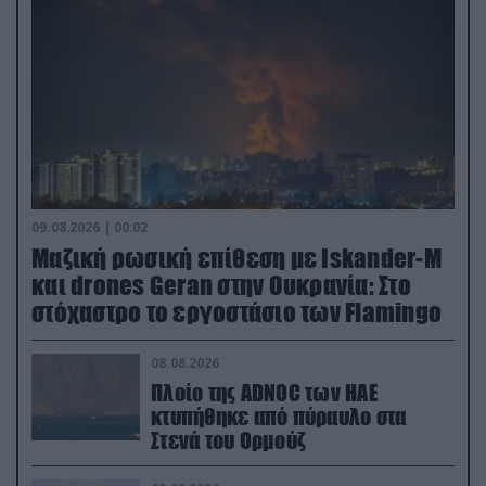
09.08.2026 | 00:02
Μαζική ρωσική επίθεση με Iskander-M
και drones Geran στην Ουκρανία: Στο
στόχαστρο το εργοστάσιο των Flamingo
08.08.2026
Πλοίο της ADNOC των ΗΑΕ
κτυπήθηκε από πύραυλο στα
Στενά του Ορμούζ