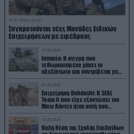
29.07.2026 | 22:02
Συγκροτούνται νέες Μονάδες Ειδικών
Επιχειρήσεων με εφέδρους
23.04.2026
Ισπανία: Η στιγμή που
τεθωρακισμένο χάνει το
αλεξίπτωτο και συντρίβεται με
ορμή στο έδαφος (βίντεο)
05.04.2026
Επιχείρηση Dehdasht: Η SEAL
Team 6 που είχε εξοντώσει τον
Μπιν Λάντεν ήταν αυτή που
διέσωσε τον πιλότο του F-15
15.02.2026
Καλή θέση της Σχολής Ευελπίδων