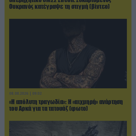
Ουκρανός κατέγραψε τη στιγμή (βίντεο)
08.08.2026 | 09:02
«Η απόλυτη τραγωδία»: Η «αιχμηρή» ανάρτηση
του Αρκά για τα τατουάζ (φωτο)