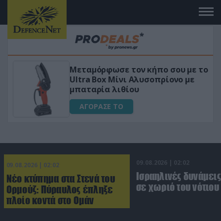
 το
«Μαγική» φόρμουλα τριβόλι + VIP
για αύξηση της λίμπιντο
ΑΓΟΡΑΣΕ ΤΟ
09.08.2026 | 02:02
09.08.2026 | 02:02
Ισραηλινές δυνάμεις
Νέο κτύπημα στα Στενά του
σε χωριό του νότιου
Ορμούζ: Πύραυλος έπληξε
πλοίο κοντά στο Ομάν