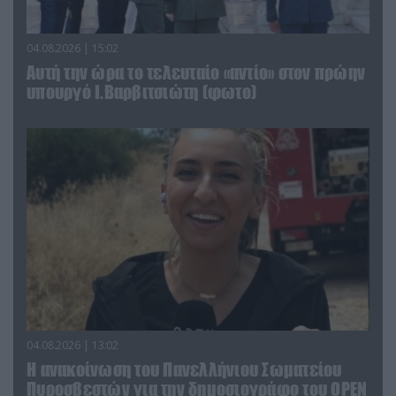
04.08.2026 | 15:02
Αυτή την ώρα το τελευταίο «αντίο» στον πρώην
υπουργό Ι.Βαρβιτσιώτη (φωτο)
04.08.2026 | 13:02
Η ανακοίνωση του Πανελλήνιου Σωματείου
Πυροσβεστών για την δημοσιογράφο του OPEN