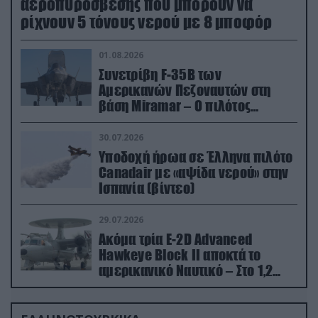
αεροπυρόσβεσης που μπορούν να
ρίχνουν 5 τόνους νερού με 8 μποφόρ
01.08.2026
Συνετρίβη F-35B των
Αμερικανών Πεζοναυτών στη
βάση Miramar – Ο πιλότος
εκτινάχθηκε εγκαίρως
30.07.2026
Υποδοχή ήρωα σε Έλληνα πιλότο
Canadair με «αψίδα νερού» στην
Ισπανία (βίντεο)
29.07.2026
Ακόμα τρία E-2D Advanced
Hawkeye Block II αποκτά το
αμερικανικό Ναυτικό – Στο 1,2
δισ.δολάρια το κόστος