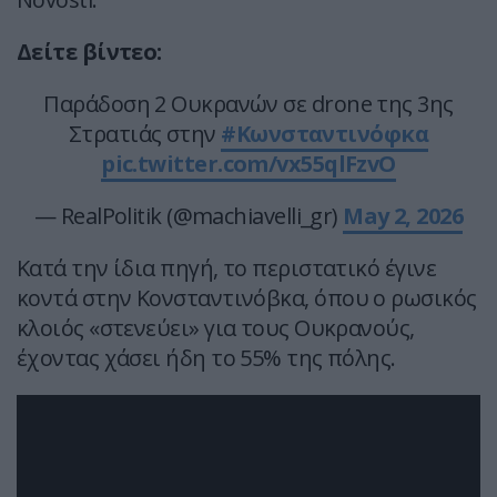
Δείτε βίντεο:
Παράδοση 2 Ουκρανών σε drone της 3ης
Στρατιάς στην
#Κωνσταντινόφκα
pic.twitter.com/vx55qlFzvO
— RealPolitik (@machiavelli_gr)
May 2, 2026
Κατά την ίδια πηγή, το περιστατικό έγινε
κοντά στην Κονσταντινόβκα, όπου ο ρωσικός
κλοιός «στενεύει» για τους Ουκρανούς,
έχοντας χάσει ήδη το 55% της πόλης.