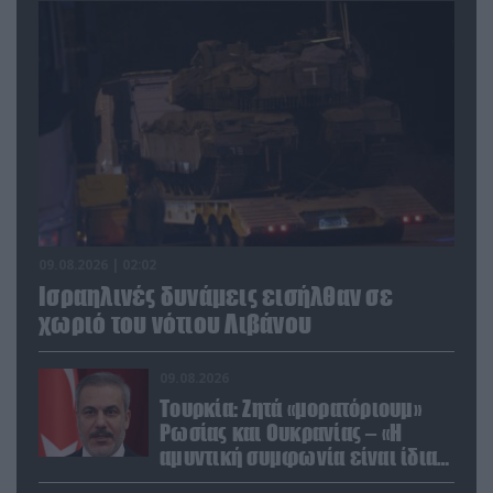
09.08.2026 | 02:02
Ισραηλινές δυνάμεις εισήλθαν σε
χωριό του νότιου Λιβάνου
09.08.2026
Τουρκία: Ζητά «μορατόριουμ»
Ρωσίας και Ουκρανίας – «Η
αμυντική συμφωνία είναι ίδια
με το άρθρο 5 του ΝΑΤΟ» (upd)