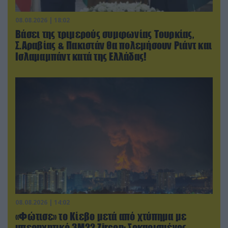
08.08.2026 | 18:02
Βάσει της τριμερούς συμφωνίας Τουρκίας,
Σ.Αραβίας & Πακιστάν θα πολεμήσουν Ριάντ και
Ισλαμαμπάντ κατά της Ελλάδας!
08.08.2026 | 14:02
«Φώτισε» το Κίεβο μετά από χτύπημα με
υπερηχητικό 3M22 Zircon: Σοκαρισμένος