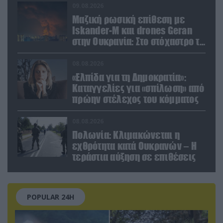
09.08.2026
Μαζική ρωσική επίθεση με
Iskander-M και drones Geran
στην Ουκρανία: Στο στόχαστρο το
εργοστάσιο των Flamingo
08.08.2026
«Ελπίδα για τη Δημοκρατία»:
Καταγγελίες για «σπίλωση» από
πρώην στέλεχος του κόμματος
08.08.2026
Πολωνία: Κλιμακώνεται η
εχθρότητα κατά Ουκρανών – Η
τεράστια αύξηση σε επιθέσεις
POPULAR 24H