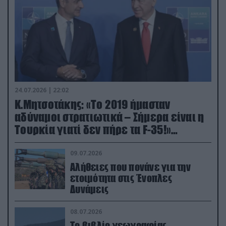
24.07.2026 | 22:02
Κ.Μητσοτάκης: «Το 2019 ήμασταν
αδύναμοι στρατιωτικά – Σήμερα είναι η
Τουρκία γιατί δεν πήρε τα F-35!»
(βίντεο)
09.07.2026
Αλήθειες που πονάνε για την
ετοιμότητα στις Ένοπλες
Δυνάμεις
08.07.2026
Το βιβλίο γεωγραφίας